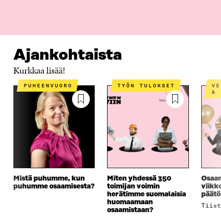
AJANKOHTAISTA
TYÖKALUT
MISTÄ ON KYSE?
Ajankohtaista
Kurkkaa lisää!
PUHEENVUORO
TYÖN TULOKSET
VERKKOTAPAHTUM
A
Mistä puhumme, kun
Miten yhdessä 350
Osaam
puhumme osaamisesta?
toimijan voimin
viikk
herätimme suomalaisia
päätö
huomaamaan
tiis
osaamistaan?