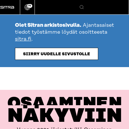
Siirry
FI
suoraan
Vaihda
Hae
sivuston
sisältöön
kieli
Olet Sitran arkistosivulla.
Ajantasaiset
tiedot työstämme löydät osoitteesta
sitra.fi
.
SIIRRY UUDELLE SIVUSTOLLE