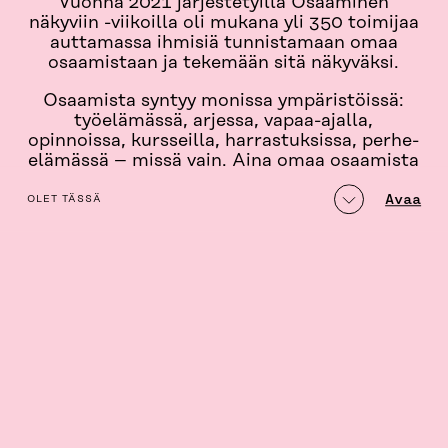
Vuonna 2021 järjestetyillä Osaaminen
näkyviin -viikoilla oli mukana yli 350 toimijaa
auttamassa ihmisiä tunnistamaan omaa
osaamistaan ja tekemään sitä näkyväksi.
Osaamista syntyy monissa ympäristöissä:
työelämässä, arjessa, vapaa-ajalla,
opinnoissa, kursseilla, harrastuksissa, perhe-
elämässä – missä vain. Aina omaa osaamista
ei edes huomaa.
table_of_contents
Avaa
OLET TÄSSÄ