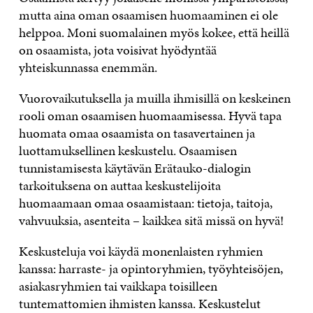
mutta aina oman osaamisen huomaaminen ei ole
helppoa. Moni suomalainen myös kokee, että heillä
on osaamista, jota voisivat hyödyntää
yhteiskunnassa enemmän.
Vuorovaikutuksella ja muilla ihmisillä on keskeinen
rooli oman osaamisen huomaamisessa. Hyvä tapa
huomata omaa osaamista on tasavertainen ja
luottamuksellinen keskustelu. Osaamisen
tunnistamisesta käytävän Erätauko-dialogin
tarkoituksena on auttaa keskustelijoita
huomaamaan omaa osaamistaan: tietoja, taitoja,
vahvuuksia, asenteita – kaikkea sitä missä on hyvä!
Keskusteluja voi käydä monenlaisten ryhmien
kanssa: harraste- ja opintoryhmien, työyhteisöjen,
asiakasryhmien tai vaikkapa toisilleen
tuntemattomien ihmisten kanssa. Keskustelut