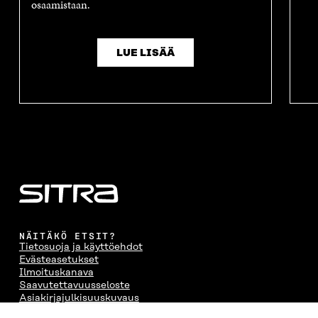
osaamistaan.
LUE LISÄÄ
NÄITÄKÖ ETSIT?
Tietosuoja ja käyttöehdot
Evästeasetukset
Ilmoituskanava
Saavutettavuusseloste
Asiakirjajulkisuuskuvaus
Sitran digitaalinen viestintä ja verkkopalvelut