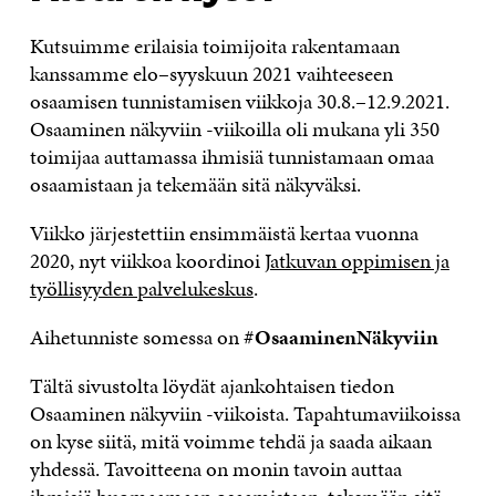
Kutsuimme erilaisia toimijoita rakentamaan
kanssamme elo–syyskuun 2021 vaihteeseen
osaamisen tunnistamisen viikkoja 30.8.–12.9.2021.
Osaaminen näkyviin -viikoilla oli mukana yli 350
toimijaa auttamassa ihmisiä tunnistamaan omaa
osaamistaan ja tekemään sitä näkyväksi.
Viikko järjestettiin ensimmäistä kertaa vuonna
2020, nyt viikkoa koordinoi
Jatkuvan oppimisen ja
työllisyyden palvelukeskus
.
Aihetunniste somessa on
#OsaaminenNäkyviin
Tältä sivustolta löydät ajankohtaisen tiedon
Osaaminen näkyviin -viikoista. Tapahtumaviikoissa
on kyse siitä, mitä voimme tehdä ja saada aikaan
yhdessä.
Tavoitteena on monin tavoin auttaa