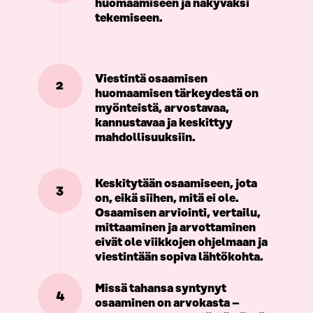
huomaamiseen ja näkyväksi
tekemiseen.
Viestintä osaamisen
2
huomaamisen tärkeydestä on
myönteistä, arvostavaa,
kannustavaa ja keskittyy
mahdollisuuksiin.
Keskitytään osaamiseen, jota
3
on, eikä siihen, mitä ei ole.
Osaamisen arviointi, vertailu,
mittaaminen ja arvottaminen
eivät ole viikkojen ohjelmaan ja
viestintään sopiva lähtökohta.
Missä tahansa syntynyt
4
osaaminen on arvokasta –