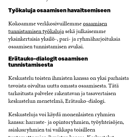
Työkaluja osaamisen havaitsemiseen
Kokoamme verkkosivuillemme
osaamisen
tunnistamisen työkaluja
sekä julkaisemme
yksinkertaisia yksilö-, pari- ja ryhmäharjoituksia
osaamisen tunnistamisen avuksi.
Erätauko-dialogit osaamisen
tunnistamisesta
Keskustelu toisten ihmisten kanssa on yksi parhaista
tavoista oivaltaa uutta omasta osaamisesta. Tätä
tarkoitusta palvelee rakentavan ja tasavertaisen
keskustelun menetelmä, Erätauko-dialogi.
Keskusteluja voi käydä monenlaisten ryhmien
kanssa: harraste- ja opintoryhmien, työyhteisöjen,
asiakasryhmien tai vaikkapa toisilleen