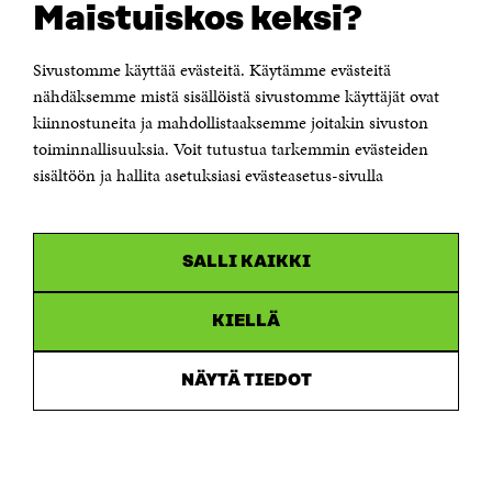
Maistuiskos keksi?
OTA YHTEYTTÄ
Sivustomme käyttää evästeitä. Käytämme evästeitä
Suomen itsenäisyyden juhlarahasto Sitra
Itämerenkatu 11-13, PL 160,
nähdäksemme mistä sisällöistä sivustomme käyttäjät ovat
00181 Helsinki
kiinnostuneita ja mahdollistaaksemme joitakin sivuston
Puhelin +358 294 618 991
toiminnallisuuksia. Voit tutustua tarkemmin evästeiden
Sähköpostiosoite
sisältöön ja hallita asetuksiasi evästeasetus-sivulla
etunimi.sukunimi@sitra.fi tai sitra@sitra.fi
Saapumisohjeet
Y-tunnus 0202132-3
SALLI KAIKKI
OLEMME NÄISSÄ SOMEISSA
KIELLÄ
Facebook
Avautuu
uudessa
NÄYTÄ TIEDOT
Linkedin
ikkunassa
Avautuu
uudessa
Youtube
ikkunassa
Avautuu
uudessa
Instagram
ikkunassa
Avautuu