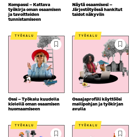
Kompassi – Kattava
Näytä osaamisesi –
työkirja oman osaamisen
Järjestötyössä hankitut
ja tavoitteiden
taidot näkyviin
tunnistamiseen
TYÖKALU
TYÖKALU
Ossi – Työkalu kuudella
Osaajaprofiili käyttöösi
kielellä oman osaamisen
mallipohjan ja työkirjan
huomaamiseen
avulla
TYÖKALU
TYÖKALU