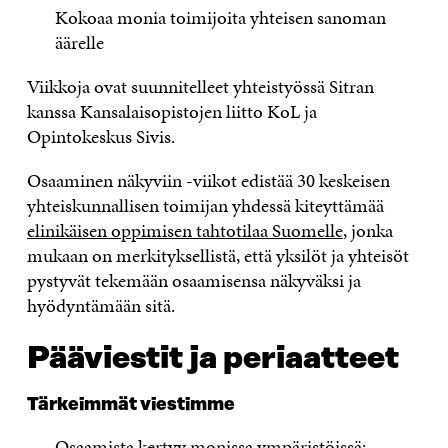
Kokoaa monia toimijoita yhteisen sanoman
äärelle
Viikkoja ovat suunnitelleet yhteistyössä Sitran
kanssa Kansalaisopistojen liitto KoL ja
Opintokeskus Sivis.
Osaaminen näkyviin -viikot edistää 30 keskeisen
yhteiskunnallisen toimijan yhdessä kiteyttämää
elinikäisen oppimisen tahtotilaa Suomelle
, jonka
mukaan on merkityksellistä, että
yksilöt ja yhteisöt
pystyvät tekemään osaamisensa näkyväksi ja
hyödyntämään sitä.
Pääviestit ja periaatteet
Tärkeimmät viestimme
Osaamista kertyy monissa ympäristöissä: