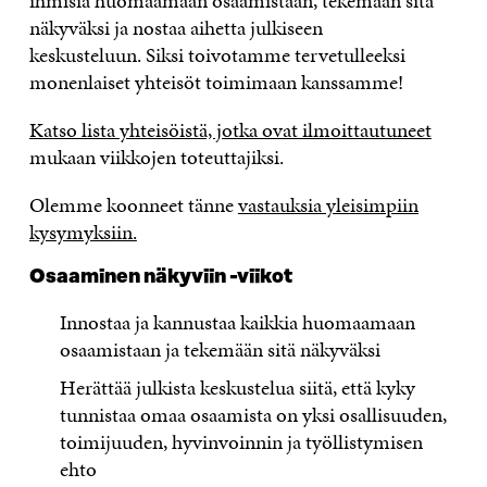
ihmisiä huomaamaan osaamistaan, tekemään sitä
näkyväksi ja nostaa aihetta julkiseen
keskusteluun.
Siksi toivotamme tervetulleeksi
monenlaiset yhteisöt toimimaan kanssamme!
Katso lista yhteisöistä, jotka ovat ilmoittautuneet
mukaan viikkojen toteuttajiksi.
Olemme koonneet tänne
vastauksia yleisimpiin
kysymyksiin.
Osaaminen näkyviin -viikot
Innostaa ja kannustaa kaikkia huomaamaan
osaamistaan ja tekemään sitä näkyväksi
Herättää julkista keskustelua siitä, että kyky
tunnistaa omaa osaamista on yksi osallisuuden,
toimijuuden, hyvinvoinnin ja työllistymisen
ehto