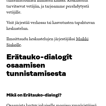
tuntemattomien ihmisten kanssa. Keskustelut
tarvitsevat vetäjän, ja tarjoamme perehdytystä
vetäjille.
Voit järjestää verkossa tai kasvotusten tapahtuvan
keskustelun.
Ilmoittaudu keskustelujen järjestäjäksi
Maikki
Siukolle
.
Erätauko-dialogit
osaamisen
tunnistamisesta
Mikä on Erätauko-dialogi?
Osaamista kertyy jokaiselle monissa ympäristöissä,