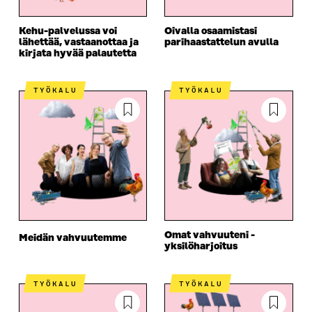
Kehu-palvelussa voi
Oivalla osaamistasi
lähettää, vastaanottaa ja
parihaastattelun avulla
kirjata hyvää palautetta
TYÖKALU
TYÖKALU
Omat vahvuuteni -
Meidän vahvuutemme
yksilöharjoitus
TYÖKALU
TYÖKALU