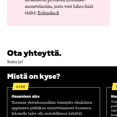
menetelmään, josta voit lukea lisää
täältä:
Erätauko.fi
Ota yhteyttä.
Soita jo!
Mistä on kyse?
AIHE
Osaamisen aika
Ko
Tuemme yhteiskunnallisia toimijoita elinikäisen
Tämä
päät
oppimisen politiikan synnyttämisessä Suomeen.
tule
Jokaisella tulee olla mahdollisuus kehittää
haas