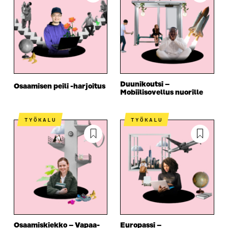
Duunikoutsi –
Osaamisen peili -harjoitus
Mobiilisovellus nuorille
TYÖKALU
TYÖKALU
Osaamiskiekko – Vapaa-
Europassi –