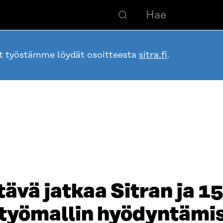
ot työstämme löydät osoitteesta
sitra.fi
.
vä jatkaa Sitran ja 15
työmallin hyödyntämi