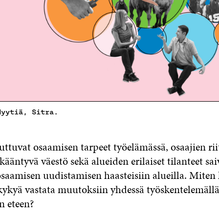
Hyytiä, Sitra.
ttuvat osaamisen tarpeet työelämässä, osaajien rii
kääntyvä väestö sekä alueiden erilaiset tilanteet sai
saamisen uudistamisen haasteisiin alueilla. Miten 
kykyä vastata muutoksiin yhdessä työskentelemällä
n eteen?