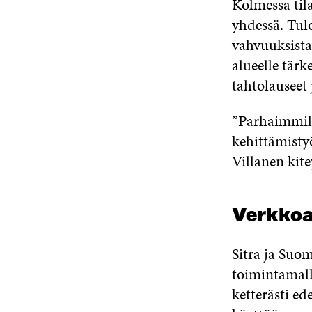
Kolmessa tila
yhdessä. Tul
vahvuuksista
alueelle tärk
tahtolauseet 
”Parhaimmill
kehittämistyö
Villanen kite
Verkkoa
Sitra ja Suo
toimintamall
ketterästi ed