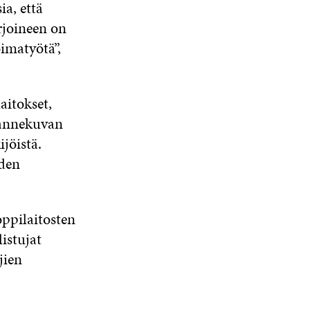
a, että
rjoineen on
imatyötä”,
aitokset,
lannekuvan
jöistä.
iden
oppilaitosten
istujat
jien