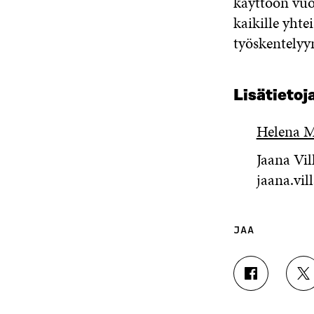
käyttöön vuo
kaikille yhte
työskentelyy
Lisätietoj
Helena M
Jaana Vil
jaana.vi
JAA
J
J
A
A
A
A