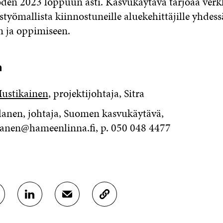
den 2023 loppuun asti. Kasvukäytävä tarjoaa verk
istyömallista kiinnostuneille aluekehittäjille yhdess
n ja oppimiseen.
a
ustikainen
, projektijohtaja, Sitra
lanen, johtaja, Suomen kasvukäytävä,
llanen@hameenlinna.fi, p. 050 048 4477
J
J
K
A
A
O
A
A
P