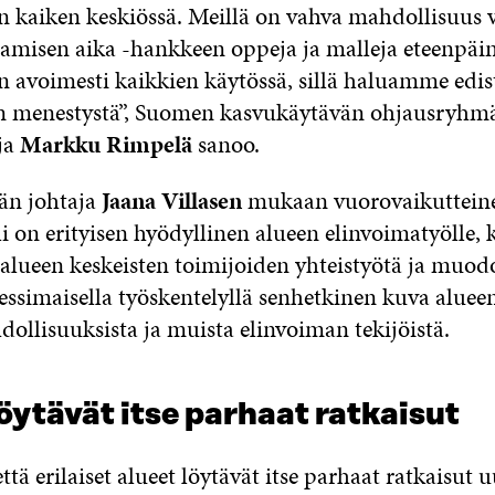
 kaiken keskiössä. Meillä on vahva mahdollisuus v
amisen aika -hankkeen oppeja ja malleja eteenpäin
 avoimesti kaikkien käytössä, sillä haluamme edi
 menestystä”, Suomen kasvukäytävän ohjausryhm
ja
Markku Rimpelä
sanoo.
än johtaja
Jaana Villasen
mukaan vuorovaikuttein
 on erityisen hyödyllinen alueen elinvoimatyölle, 
 alueen keskeisten toimijoiden yhteistyötä ja muod
essimaisella työskentelyllä senhetkinen kuva alueen
ollisuuksista ja muista elinvoiman tekijöistä.
öytävät itse parhaat ratkaisut
ä erilaiset alueet löytävät itse parhaat ratkaisut 