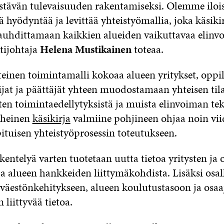
stävän tulevaisuuden rakentamiseksi. Olemme iloisi
 hyödyntää ja levittää yhteistyömallia, joka käsiki
vauhdittamaan kaikkien alueiden vaikuttavaa elinvo
tijohtaja
Helena Mustikainen
toteaa.
einen toimintamalli kokoaa alueen yritykset, oppil
mijat ja päättäjät yhteen muodostamaan yhteisen ti
ten toimintaedellytyksistä ja muista elinvoiman teki
äheinen
käsikirja
valmiine pohjineen ohjaa noin vi
tuisen yhteistyöprosessin toteutukseen.
kentelyä varten tuotetaan uutta tietoa yritysten ja 
ja alueen hankkeiden liittymäkohdista. Lisäksi osall
väestönkehitykseen, alueen koulutustasoon ja osaa
 liittyvää tietoa.