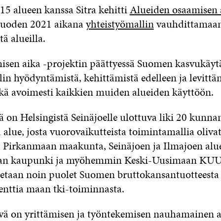
15 alueen kanssa Sitra kehitti
Alueiden osaamisen 
uoden 2021 aikana
yhteistyömallin
vauhdittamaan
ä alueilla.
isen aika -projektin päättyessä Suomen kasvukäyt
in hyödyntämistä, kehittämistä edelleen ja levittä
ekä avoimesti kaikkien muiden alueiden käyttöön.
 on Helsingistä Seinäjoelle ulottuva liki 20 kunna
lue, josta vuorovaikutteista toimintamallia oliva
 Pirkanmaan maakunta, Seinäjoen ja Ilmajoen alu
an kaupunki ja myöhemmin Keski-Uusimaan KU
tetaan noin puolet Suomen bruttokansantuotteesta
enttia maan tki-toiminnasta.
ä on yrittämisen ja työntekemisen nauhamainen al