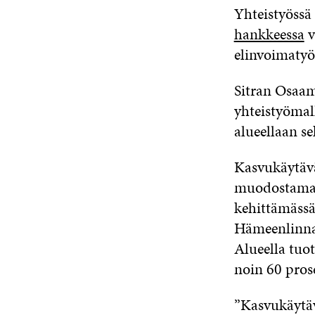
Yhteistyössä 
hankkeessa
v
elinvoimatyöt
Sitran Osaam
yhteistyömall
alueellaan s
Kasvukäytävä
muodostama a
kehittämässä
Hämeenlinn
Alueella tuo
noin 60 pros
”Kasvukäytäv