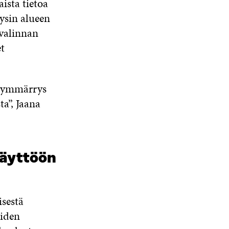
ista tietoa
ysin alueen
 valinnan
et
n ymmärrys
a”, Jaana
käyttöön
isestä
eiden