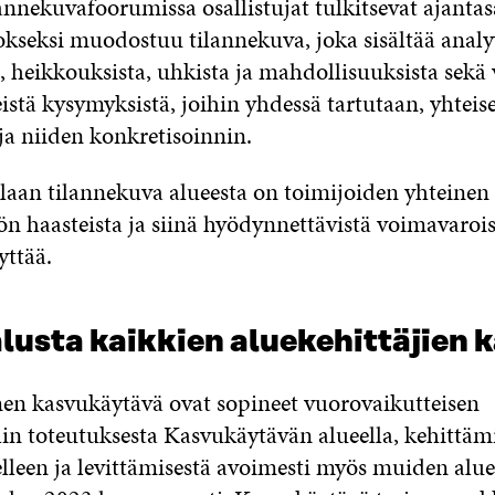
nnekuvafoorumissa osallistujat tulkitsevat ajantasa
okseksi muodostuu tilannekuva, joka sisältää analy
, heikkouksista, uhkista ja mahdollisuuksista sekä
eistä kysymyksistä, joihin yhdessä tartutaan, yhteis
ja niiden konkretisoinnin.
aan tilannekuva alueesta on toimijoiden yhteine
n haasteista ja siinä hyödynnettävistä voimavaroist
yttää.
lusta kaikkien aluekehittäjien 
men kasvukäytävä ovat sopineet vuorovaikutteisen
in toteutuksesta Kasvukäytävän alueella, kehittäm
elleen ja levittämisestä avoimesti myös muiden alu