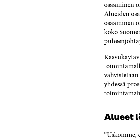
osaaminen on
Alueiden osa
osaaminen on
koko Suomen
puheenjohta
Kasvukäytäv
toimintamalli
vahvistetaan
yhdessä pros
toimintamahd
Alueet l
”Uskomme, ett