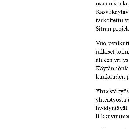
osaamista ke
Kasvukäytävä
tarkoitettu 
Sitran projek
Vuorovaikutt
julkiset toi
alueen yritys
Käytännönl
kuukauden pi
Yhteistä työs
yhteistyöstä 
hyödyntävät 
liikkuvuuteen