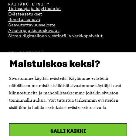
NÄITÄKÖ ETSIT?
Tietosuoja ja käyttöehdot
Evästeasetukset
Ilmoituskanava
Saavutettavuusseloste
Asiakirjajulkisuuskuvaus
Sitran digitaalinen viestintä ja verkkopalvelut
OTA YHTEYTTÄ
Suomen itsenäisyyden juhlarahasto Sitra
Maistuiskos keksi?
Itämerenkatu 11-13, PL 160,
00181 Helsinki
Sivustomme käyttää evästeitä. Käytämme evästeitä
Puhelin +358 294 618 991
Sähköpostiosoite
nähdäksemme mistä sisällöistä sivustomme käyttäjät ovat
etunimi.sukunimi@sitra.fi tai sitra@sitra.fi
kiinnostuneita ja mahdollistaaksemme joitakin sivuston
Saapumisohjeet
toiminnallisuuksia. Voit tutustua tarkemmin evästeiden
sisältöön ja hallita asetuksiasi evästeasetus-sivulla
Y-tunnus 0202132-3
OLEMME NÄISSÄ SOMEISSA
SALLI KAIKKI
Facebook