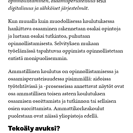
opinnollistaminen
,
osaamisperusteisuus
sekä
digitalisuus ja sähköiset järjestelmät
.
Kun muualla kuin muodollisessa koulutuksessa
hankittava osaaminen rakennetaan osaksi opintoja
ja luetaan osaksi tutkintoa, puhutaan
opinnollistamisesta. Selvityksen mukaan
työelämässä tapahtuvaa oppimista opinnollistetaan
entistä monipuolisemmin.
Ammatillinen koulutus on opinnollistamisessa ja
osaamisperusteisuudessa pisimmällä: aidoissa
työtehtävissä ja -prosesseissa annettavat näytöt ovat
osa ammatillisen toisen asteen koulutuksen
osaamisen osoittamista ja tutkinnon tai sellaisen
osien suorittamista. Ammattikorkeakoulut
puolestaan ovat näissä yliopistoja edellä.
Tekoäly avuksi?