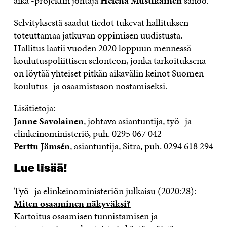
aika -projektin johtaja
Helena Mustikainen
sanoo.
Selvityksestä saadut tiedot tukevat hallituksen
toteuttamaa jatkuvan oppimisen uudistusta.
Hallitus laatii vuoden 2020 loppuun mennessä
koulutuspoliittisen selonteon, jonka tarkoituksena
on löytää yhteiset pitkän aikavälin keinot Suomen
koulutus- ja osaamistason nostamiseksi.
Lisätietoja:
Janne Savolainen
, johtava asiantuntija, työ- ja
elinkeinoministeriö, puh. 0295 067 042
Perttu Jämsén
, asiantuntija, Sitra, puh. 0294 618 294
Lue lisää!
Työ- ja elinkeinoministeriön julkaisu (2020:28):
Miten osaaminen näkyväksi?
Kartoitus osaamisen tunnistamisen ja