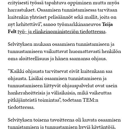
erityisesti työssä tapahtuva oppiminen mutta myös
harrastukset. Osaamisen tunnistamisessa tarvitaan
kuitenkin yhteiset pelisäännöt sekä mallit, joita on
nyt kehitettävä”, sanoo työmarkkinaneuvos
Teija
Felt
työ- ja elinkeinoministeriön tiedotteessa
.
Selvityksen mukaan osaamisen tunnistamiseen ja
tunnustamiseen vaikuttavat huomattavasti henkilön
oma aloitteellisuus ja hänen saamansa ohjaus.
”Kaikki ohjausta tarvitsevat eivät kuitenkaan saa
ohjausta. Lisäksi osaamisen tunnistamiseen ja
tunnustamiseen liittyvät ohjauspalvelut ovat usein
hankerahoitteisia ja väliaikaisia, mikä vaikeuttaa
pitkäjänteistä toimintaa”, todetaan TEM:n
tiedotteessa.
Selvityksen toisena tavoitteena oli kuvata osaamisen
tunnistamisen ja tunnustamisen hyviä käytäntöjä,