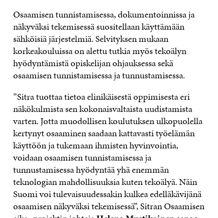
Osaamisen tunnistamisessa, dokumentoinnissa ja
näkyväksi tekemisessä suositellaan käyttämään
sähköisiä järjestelmiä. Selvityksen mukaan
korkeakouluissa on alettu tutkia myös tekoälyn
hyödyntämistä opiskelijan ohjauksessa sekä
osaamisen tunnistamisessa ja tunnustamisessa.
”Sitra tuottaa tietoa elinikäisestä oppimisesta eri
näkökulmista sen kokonaisvaltaista uudistamista
varten. Jotta muodollisen koulutuksen ulkopuolella
kertynyt osaaminen saadaan kattavasti työelämän
käyttöön ja tukemaan ihmisten hyvinvointia,
voidaan osaamisen tunnistamisessa ja
tunnustamisessa hyödyntää yhä enemmän
teknologian mahdollisuuksia kuten tekoälyä. Näin
Suomi voi tulevaisuudessakin kulkea edelläkävijänä
osaamisen näkyväksi tekemisessä”, Sitran Osaamisen