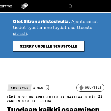
Siirry
FI
suoraan
Vaihda
Hae
sivuston
sisältöön
kieli
Olet Sitran arkistosivulla.
Ajantasaiset
tiedot työstämme löydät osoitteesta
sitra.fi
.
SIIRRY UUDELLE SIVUSTOLLE
Arvioitu
3 min
KUUNTELE
ARCHIVED
lukuaika
TÄMÄ SIVU ON ARKISTOITU JA SAATTAA SISÄLTÄÄ
VANHENTUNUTTA TIETOA
Tuodaan kaikki osaaminen