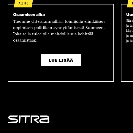
AIHE
Osaamisen aika
Uus
Tuemme yhteiskunnallisia toimijoita elinikäisen
Sitr
ja t
oppimisen politiikan synnyttämisessä Suomeen.
käyt
Jokaisella tulee olla mahdollisuus kehittää
ja m
osaamistaan.
ja h
LUE LISÄÄ