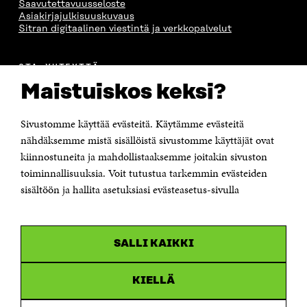
Saavutettavuusseloste
Asiakirjajulkisuuskuvaus
Sitran digitaalinen viestintä ja verkkopalvelut
OTA YHTEYTTÄ
Suomen itsenäisyyden juhlarahasto Sitra
Maistuiskos keksi?
Itämerenkatu 11-13, PL 160,
00181 Helsinki
Sivustomme käyttää evästeitä. Käytämme evästeitä
Puhelin +358 294 618 991
Sähköpostiosoite
nähdäksemme mistä sisällöistä sivustomme käyttäjät ovat
etunimi.sukunimi@sitra.fi tai sitra@sitra.fi
kiinnostuneita ja mahdollistaaksemme joitakin sivuston
Saapumisohjeet
toiminnallisuuksia. Voit tutustua tarkemmin evästeiden
sisältöön ja hallita asetuksiasi evästeasetus-sivulla
Y-tunnus 0202132-3
OLEMME NÄISSÄ SOMEISSA
SALLI KAIKKI
Facebook
Avautuu
uudessa
Linkedin
ikkunassa
KIELLÄ
Avautuu
uudessa
Youtube