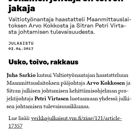
jakaja
Val­ti­o­työn­an­ta­ja haas­tat­te­li Maan­mit­taus­lai­
tok­sen Arvo Kok­ko­sta ja Sitran Pet­ri Vir­ta­
sta johtamisen tulevaisuudesta.
JULKAISTU
03.04.2017
Usko, toivo, rakkaus
Juha Sar­kio
kutsui Val­ti­o­työn­an­ta­jan haas­tat­te­luun
Maan­mit­taus­lai­tok­sen pää­joh­ta­ja
Arvo Kok­ko­sen
ja
Sit­ran jul­ki­sen joh­ta­mi­sen ke­hit­tä­mis­oh­jel­man pro­
jek­ti­joh­ta­ja
Pet­ri Vir­ta­sen
luotaamaan yh­des­sä jul­ki­
sen joh­ta­mi­sen tu­le­vai­suus­ik­ku­naa.
Lue lisää:
verkkojulkaisut.vm.fi/zine/121/article-
17357