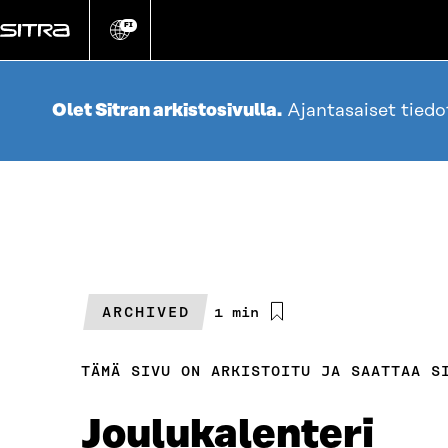
Siirry
suoraan
FI
Vaihda
sivuston
sisältöön
kieli
Olet Sitran arkistosivulla.
Ajantasaiset tied
ARCHIVED
Arvioitu
1 min
lukuaika
TÄMÄ SIVU ON ARKISTOITU JA SAATTAA S
Joulukalenteri