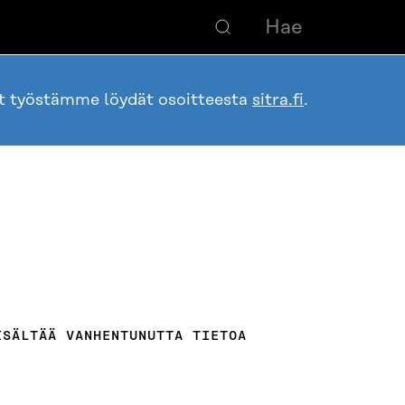
ot työstämme löydät osoitteesta
sitra.fi
.
ISÄLTÄÄ VANHENTUNUTTA TIETOA