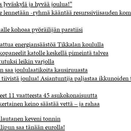
s Jyväskylä ja hyvää joulua!”
e lennetään -ryhmä kääntää resurssiviisauden ko
lle kohoaa pyöräilijän paratiisi
ttua energiansäästöä Tikkalan koululla
opaneelit katolle keskellä pimeintä talvea
tutuksi leikin varjolla
 saa joululaatikoita kausiruuasta
tiivistä joulua! Asiantuntija paljastaa ikkunoiden 
eet 11 vaatteesta 45 asukokonaisuutta
ertainen keino säästää vettä – ja rahaa
lautanen keveni tonnin
lipun saa tänään eurolla!