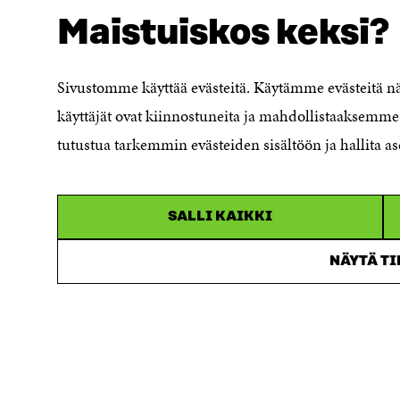
Tietosuoja ja käyttöehdot
Maistuiskos keksi?
Evästeasetukset
Ilmoituskanava
Saavutettavuusseloste
Sivustomme käyttää evästeitä. Käytämme evästeitä 
Asiakirjajulkisuuskuvaus
käyttäjät ovat kiinnostuneita ja mahdollistaaksemme 
Sitran digitaalinen viestintä ja
tutustua tarkemmin evästeiden sisältöön ja hallita as
verkkopalvelut
SALLI KAIKKI
NÄYTÄ T