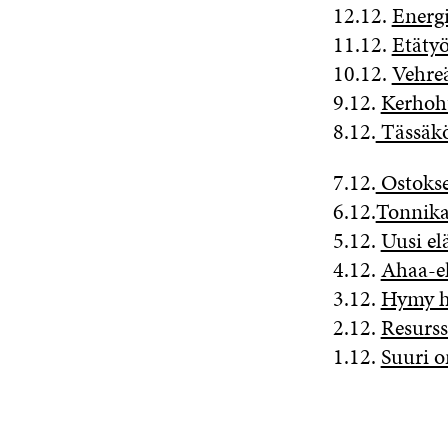
12.12.
Energi
11.12.
Etätyö
10.12.
Vehreä
9.12.
Kerhohu
8.12.
Tässäkö
7.12.
Ostokse
6.12.
Tonnikal
5.12.
Uusi el
4.12.
Ahaa-el
3.12.
Hymy h
2.12.
Resurss
1.12.
Suuri o