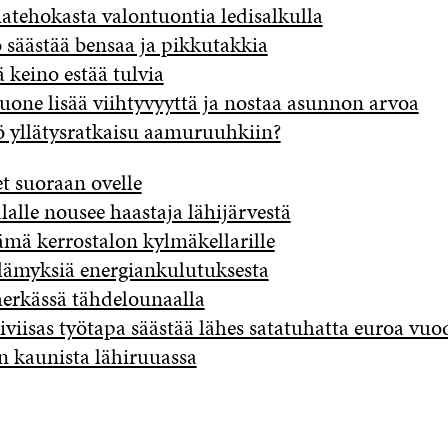
atehokasta valontuontia ledisalkulla
 säästää bensaa ja pikkutakkia
 keino estää tulvia
one lisää viihtyvyyttä ja nostaa asunnon arvoa
 yllätysratkaisu aamuruuhkiin?
t suoraan ovelle
alle nousee haastaja lähijärvestä
ämä kerrostalon kylmäkellarille
ämyksiä energiankulutuksesta
erkässä tähdelounaalla
iviisas työtapa säästää lähes satatuhatta euroa vuo
n kaunista lähiruuassa