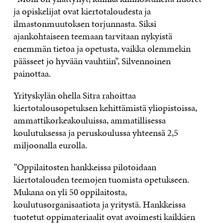
ja opiskelijat ovat kiertotaloudesta ja
ilmastonmuutoksen torjunnasta. Siksi
ajankohtaiseen teemaan tarvitaan nykyistä
enemmän tietoa ja opetusta, vaikka olemmekin
päässeet jo hyvään vauhtiin”, Silvennoinen
painottaa.
Yrityskylän ohella Sitra rahoittaa
kiertotalousopetuksen kehittämistä yliopistoissa,
ammattikorkeakouluissa, ammatillisessa
koulutuksessa ja peruskoulussa yhteensä 2,5
miljoonalla eurolla.
”Oppilaitosten hankkeissa pilotoidaan
kiertotalouden teemojen tuomista opetukseen.
Mukana on yli 50 oppilaitosta,
koulutusorganisaatiota ja yritystä. Hankkeissa
tuotetut oppimateriaalit ovat avoimesti kaikkien