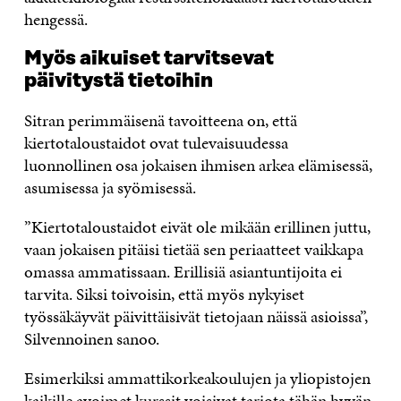
hengessä.
Myös aikuiset tarvitsevat
päivitystä tietoihin
Sitran perimmäisenä tavoitteena on, että
kiertotaloustaidot ovat tulevaisuudessa
luonnollinen osa jokaisen ihmisen arkea elämisessä,
asumisessa ja syömisessä.
”Kiertotaloustaidot eivät ole mikään erillinen juttu,
vaan jokaisen pitäisi tietää sen periaatteet vaikkapa
omassa ammatissaan. Erillisiä asiantuntijoita ei
tarvita. Siksi toivoisin, että myös nykyiset
työssäkäyvät päivittäisivät tietojaan näissä asioissa”,
Silvennoinen sanoo.
Esimerkiksi ammattikorkeakoulujen ja yliopistojen
kaikille avoimet kurssit voisivat tarjota tähän hyvän