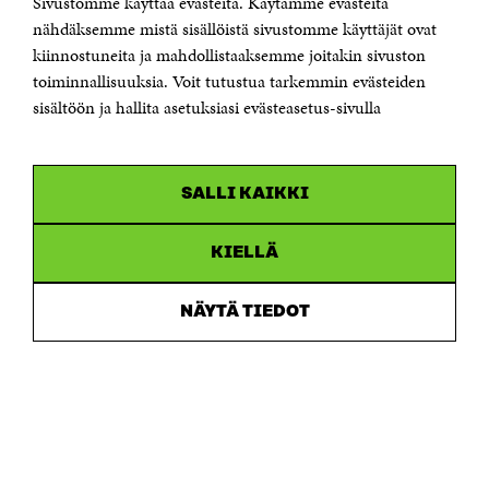
Sivustomme käyttää evästeitä. Käytämme evästeitä
Puhelin +358 294 618 991
Sähköpostiosoite
nähdäksemme mistä sisällöistä sivustomme käyttäjät ovat
etunimi.sukunimi@sitra.fi tai sitra@sitra.fi
kiinnostuneita ja mahdollistaaksemme joitakin sivuston
Saapumisohjeet
toiminnallisuuksia. Voit tutustua tarkemmin evästeiden
sisältöön ja hallita asetuksiasi evästeasetus-sivulla
Y-tunnus 0202132-3
OLEMME NÄISSÄ SOMEISSA
SALLI KAIKKI
Facebook
Avautuu
uudessa
Linkedin
ikkunassa
KIELLÄ
Avautuu
uudessa
Youtube
ikkunassa
Avautuu
NÄYTÄ TIEDOT
uudessa
Instagram
ikkunassa
Avautuu
uudessa
ikkunassa