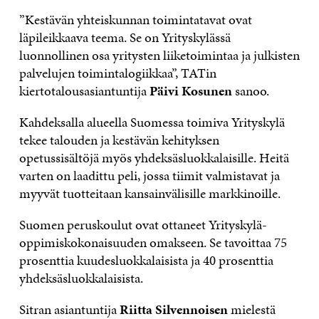
”Kestävän yhteiskunnan toimintatavat ovat
läpileikkaava teema. Se on Yrityskylässä
luonnollinen osa yritysten liiketoimintaa ja julkisten
palvelujen toimintalogiikkaa”, TATin
kiertotalousasiantuntija
Päivi Kosunen
sanoo.
Kahdeksalla alueella Suomessa toimiva Yrityskylä
tekee talouden ja kestävän kehityksen
opetussisältöjä myös yhdeksäsluokkalaisille. Heitä
varten on laadittu peli, jossa tiimit valmistavat ja
myyvät tuotteitaan kansainvälisille markkinoille.
Suomen peruskoulut ovat ottaneet Yrityskylä-
oppimiskokonaisuuden omakseen. Se tavoittaa 75
prosenttia kuudesluokkalaisista ja 40 prosenttia
yhdeksäsluokkalaisista.
Sitran asiantuntija
Riitta Silvennoisen
mielestä