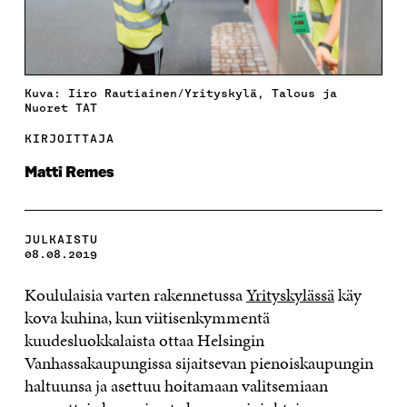
Kuva: Iiro Rautiainen/Yrityskylä, Talous ja
Nuoret TAT
KIRJOITTAJA
Matti Remes
JULKAISTU
08.08.2019
Koululaisia varten rakennetussa
Yrityskylässä
käy
kova kuhina, kun viitisenkymmentä
kuudesluokkalaista ottaa Helsingin
Vanhassakaupungissa sijaitsevan pienoiskaupungin
haltuunsa ja asettuu hoitamaan valitsemiaan