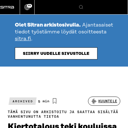
Siirry
FI
suoraan
Vaihda
Hae
sivuston
sisältöön
kieli
Olet Sitran arkistosivulla.
Ajantasaiset
tiedot työstämme löydät osoitteesta
sitra.fi
.
SIIRRY UUDELLE SIVUSTOLLE
Arvioitu
5 min
KUUNTELE
ARCHIVED
lukuaika
TÄMÄ SIVU ON ARKISTOITU JA SAATTAA SISÄLTÄÄ
VANHENTUNUTTA TIETOA
Kiertotalous teki kouluissa