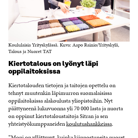
Koululaisia Yrityskylässä. Kuva: Aapo Rainio/Yrityskylä,
Talous ja Nuoret TAT
Kiertotalous on lyönyt läpi
oppilaitoksissa
Kiertotalouden tietojen ja taitojen opettelu on
tehnyt muutenkin läpimurron suomalaisissa
oppilaitoksissa alakoulusta yliopistoihin. Nyt
päättyneenä lukuvuonna yli 70 000 lasta ja nuorta
on oppinut kiertotaloustaitoja Sitran ja sen
yhteistyökumppaneiden
koulutushankkeissa
.
”Moni on yllättynyt, kuinka kiinnostuneita nuoret