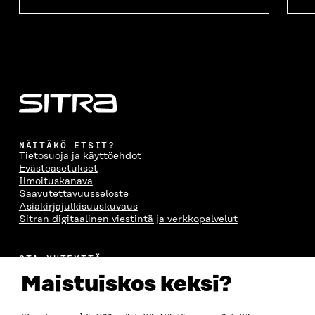
NÄITÄKÖ ETSIT?
Tietosuoja ja käyttöehdot
Evästeasetukset
Ilmoituskanava
Saavutettavuusseloste
Asiakirjajulkisuuskuvaus
Sitran digitaalinen viestintä ja verkkopalvelut
OTA YHTEYTTÄ
Suomen itsenäisyyden juhlarahasto Sitra
Maistuiskos keksi?
Itämerenkatu 11-13, PL 160,
00181 Helsinki