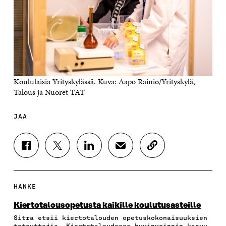
Koululaisia Yrityskylässä. Kuva: Aapo Rainio/Yrityskylä,
Talous ja Nuoret TAT
JAA
J
J
J
J
K
A
A
A
A
O
A
A
A
A
P
F
T
L
S
I
A
W
I
Ä
O
HANKE
C
I
N
H
I
E
T
K
K
A
Kiertotalousopetusta kaikille koulutusasteille
B
T
E
Ö
R
Sitra etsii kiertotalouden opetuskokonaisuuksien
O
E
D
P
T
toteuttajia. Kiertotaloudessa hyvinvoinnin kasvu