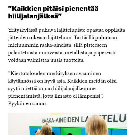
”Kaikkien pitäisi pienentää
hiilijalanjälkeä”
Yrityskylässä puhuva lajittelupiste opastaa oppilaita
jätteiden oikeaan lajitteluun. Tai täällä puhutaan
mieluummin raaka-aineista, sillä pisteeseen
palautetuista muoveista, metallista ja papereista
voidaan valmistaa uusia tuotteita.
”Kiertotalouden merkityksen avaaminen
käytännössä on hyvä asia. Kaikkien meidän olisi
syytä miettiä oman hiilijalanjälkemme
pienentämistä, jotta ilmasto ei lämpenisi”,
Pyykönen sanoo.