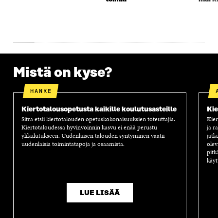
A
S
A
N
S
S
S
A
S
A
S
S
A
A
S
A
Mistä on kyse?
HANKE
Kiertotalousopetusta kaikille koulutusasteille
Kie
Sitra etsii kiertotalouden opetuskokonaisuuksien toteuttajia.
Kier
Kiertotaloudessa hyvinvoinnin kasvu ei enää perustu
ja r
ylikulutukseen. Uudenlaisen talouden syntyminen vaatii
jatk
uudenlaisia toimintatapoja ja osaamista.
olev
pitk
käyt
LUE LISÄÄ