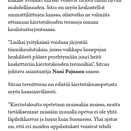
mahdollisuuden. Sitra on myös keskustellut
ammattiliittojen kanssa, olisivatko ne valmiita
ottamaan kiertotalouden teemoja omaan
koulutustarjontaansa.
”Lisäksi yrityksissä voidaan järjestää
täsmäkoulutuksia, joissa vaikkapa konepajan
henkilöstö pääsee perehtymään juuri heitä
koskettaviin kiertotalouden teemoihin”, Sitran
johtava asiantuntija
Nani Pajunen
sanoo.
Sitran tavoitteena on edistää kiertotalousopetusta
myös kansainvälisesti.
”Kiertotaloutta opetetaan muissakin maissa, mutta
tietääksemme missään muualla opetus ei ole yhtä
läpileikkaavaa ja laajaa kuin Suomessa. Yksi ajatus
on, että eri maiden oppilaitokset voisivat tehdä