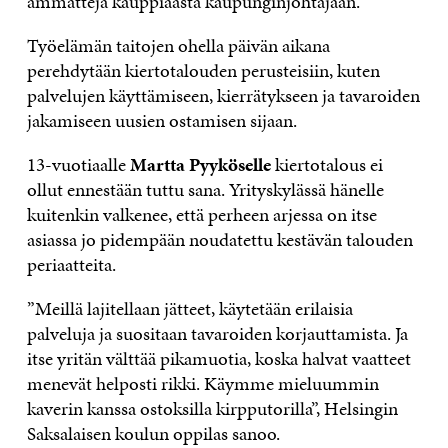
ammatteja kauppiaasta kaupunginjohtajaan.
Työelämän taitojen ohella päivän aikana
perehdytään kiertotalouden perusteisiin, kuten
palvelujen käyttämiseen, kierrätykseen ja tavaroiden
jakamiseen uusien ostamisen sijaan.
13-vuotiaalle
Martta Pyyköselle
kiertotalous ei
ollut ennestään tuttu sana. Yrityskylässä hänelle
kuitenkin valkenee, että perheen arjessa on itse
asiassa jo pidempään noudatettu kestävän talouden
periaatteita.
”Meillä lajitellaan jätteet, käytetään erilaisia
palveluja ja suositaan tavaroiden korjauttamista. Ja
itse yritän välttää pikamuotia, koska halvat vaatteet
menevät helposti rikki. Käymme mieluummin
kaverin kanssa ostoksilla kirpputorilla”, Helsingin
Saksalaisen koulun oppilas sanoo.