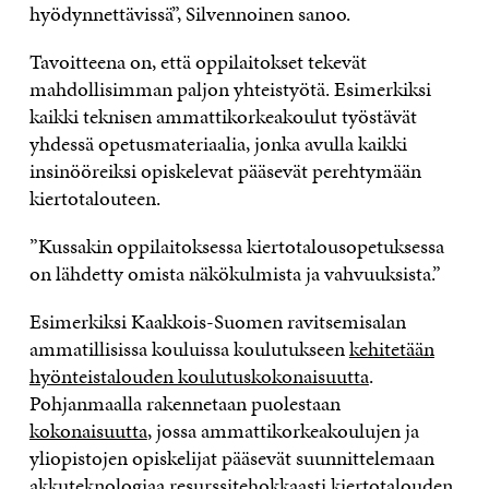
hyödynnettävissä”, Silvennoinen sanoo.
Tavoitteena on, että oppilaitokset tekevät
mahdollisimman paljon yhteistyötä. Esimerkiksi
kaikki teknisen ammattikorkeakoulut työstävät
yhdessä opetusmateriaalia, jonka avulla kaikki
insinööreiksi opiskelevat pääsevät perehtymään
kiertotalouteen.
”Kussakin oppilaitoksessa kiertotalousopetuksessa
on lähdetty omista näkökulmista ja vahvuuksista.”
Esimerkiksi Kaakkois-Suomen ravitsemisalan
ammatillisissa kouluissa koulutukseen
kehitetään
hyönteistalouden koulutuskokonaisuutta
.
Pohjanmaalla rakennetaan puolestaan
kokonaisuutta
, jossa ammattikorkeakoulujen ja
yliopistojen opiskelijat pääsevät suunnittelemaan
akkuteknologiaa resurssitehokkaasti kiertotalouden