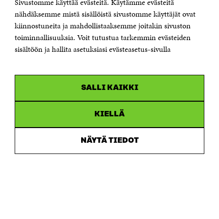
Sivustomme käyttää evästeitä. Käytämme evästeitä
Puhelin +358 294 618 991
Sähköpostiosoite
nähdäksemme mistä sisällöistä sivustomme käyttäjät ovat
etunimi.sukunimi@sitra.fi tai sitra@sitra.fi
kiinnostuneita ja mahdollistaaksemme joitakin sivuston
toiminnallisuuksia. Voit tutustua tarkemmin evästeiden
Saapumisohjeet
sisältöön ja hallita asetuksiasi evästeasetus-sivulla
Y-tunnus 0202132-3
OLEMME NÄISSÄ SOMEISSA
SALLI KAIKKI
Facebook
Avautuu
uudessa
Linkedin
ikkunassa
KIELLÄ
Avautuu
uudessa
Youtube
ikkunassa
Avautuu
NÄYTÄ TIEDOT
uudessa
Instagram
ikkunassa
Avautuu
uudessa
ikkunassa