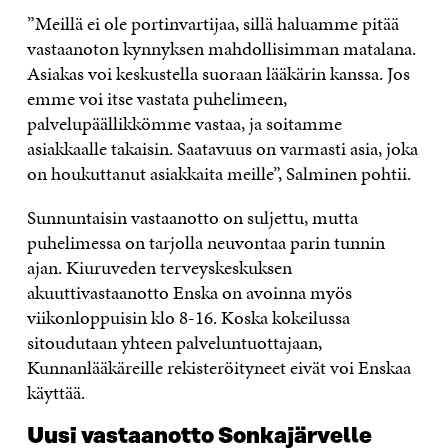
”Meillä ei ole portinvartijaa, sillä haluamme pitää
vastaanoton kynnyksen mahdollisimman matalana.
Asiakas voi keskustella suoraan lääkärin kanssa. Jos
emme voi itse vastata puhelimeen,
palvelupäällikkömme vastaa, ja soitamme
asiakkaalle takaisin. Saatavuus on varmasti asia, joka
on houkuttanut asiakkaita meille”, Salminen pohtii.
Sunnuntaisin vastaanotto on suljettu, mutta
puhelimessa on tarjolla neuvontaa parin tunnin
ajan. Kiuruveden terveyskeskuksen
akuuttivastaanotto Enska on avoinna myös
viikonloppuisin klo 8-16. Koska kokeilussa
sitoudutaan yhteen palveluntuottajaan,
Kunnanlääkäreille rekisteröityneet eivät voi Enskaa
käyttää.
Uusi vastaanotto Sonkajärvelle