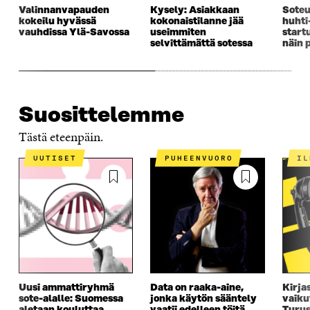
Valinnanvapauden
Kysely: Asiakkaan
Soteu
kokeilu hyvässä
kokonaistilanne jää
huhti
vauhdissa Ylä-Savossa
useimmiten
start
selvittämättä sotessa
näin 
Suosittelemme
Tästä eteenpäin.
UUTISET
PUHEENVUORO
I
Uusi ammattiryhmä
Data on raaka-aine,
Kirja
sote-alalle: Suomessa
jonka käytön sääntely
vaiku