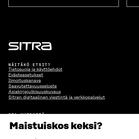
NÄITÄKÖ ETSIT?
Tietosuoja ja käyttöehdot
Evästeasetukset
Ilmoituskanava
Saavutettavuusseloste
Asiakirjajulkisuuskuvaus
Sitran digitaalinen viestintä ja verkkopalvelut
OTA YHTEYTTÄ
Suomen itsenäisyyden juhlarahasto Sitra
Maistuiskos keksi?
Itämerenkatu 11-13, PL 160,
00181 Helsinki