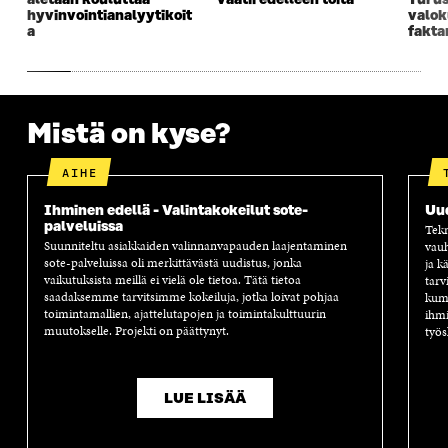
aletaan kouluttaa
vaatii edelleen töitä
Turus
hyvinvointianalyytikoit
valok
a
fakta
Mistä on kyse?
AIHE
Ihminen edellä - Valintakokeilut sote-
Uu
palveluissa
Tekn
Suunniteltu asiakkaiden valinnanvapauden laajentaminen
vauh
sote-palveluissa oli merkittävästä uudistus, jonka
ja k
vaikutuksista meillä ei vielä ole tietoa. Tätä tietoa
tarv
saadaksemme tarvitsimme kokeiluja, jotka loivat pohjaa
kump
toimintamallien, ajattelutapojen ja toimintakulttuurin
ihmi
muutokselle. Projekti on päättynyt.
työs
LUE LISÄÄ