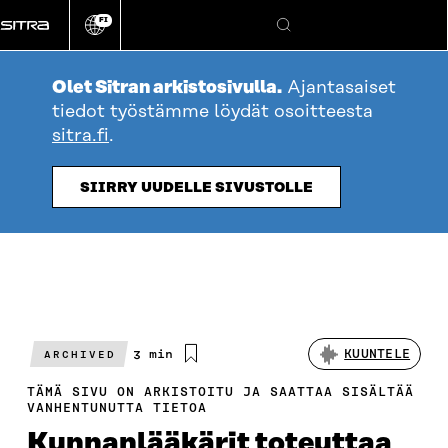
Siirry
FI
suoraan
Vaihda
Hae
sivuston
sisältöön
kieli
Olet Sitran arkistosivulla.
Ajantasaiset
tiedot työstämme löydät osoitteesta
sitra.fi
.
SIIRRY UUDELLE SIVUSTOLLE
Arvioitu
3 min
KUUNTELE
ARCHIVED
lukuaika
TÄMÄ SIVU ON ARKISTOITU JA SAATTAA SISÄLTÄÄ
VANHENTUNUTTA TIETOA
Kunnanlääkärit toteuttaa