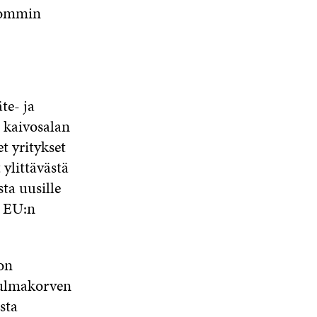
lpommin
te- ja
a kaivosalan
et yritykset
ylittävästä
ta uusille
i EU:n
on
Kulmakorven
sta