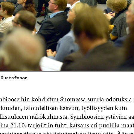
 Gustafsson
ymbiooseihin kohdistuu Suomessa suuria odotuksia 
kkuuden, taloudellisen kasvun, työllisyyden kuin
lisuuksien näkökulmasta. Symbioosien ystävien aa
aina 21.10. tarjoiltiin tuhti katsaus eri puolilla maa
 symbiooseihin ja yhteistyömahdollisuuksiin. Ääness