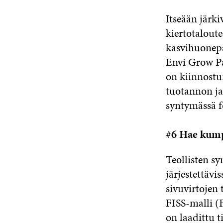
Itseään järki
kiertotalout
kasvihuonepä
Envi Grow Pa
on kiinnostu
tuotannon ja
syntymässä f
#6 Hae kump
Teollisten s
järjestettävi
sivuvirtojen 
FISS-malli (F
on laadittu t