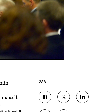
niin
JAA
miaisella
J
J
J
ta
A
A
A
A
A
A
ä oli sekä