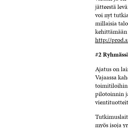
jätteestä lev
voi nyt tutki
millaisia tal
kehittämään 
http://prod.s
#2 Ryhmässä
Ajatus on la
Vajaassa kah
toimitiloihi
pilotoinnin 
vientituottei
Tutkimuslait
myös isoja yr