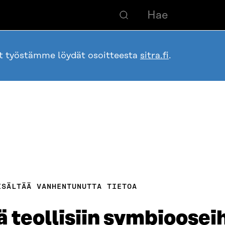
ot työstämme löydät osoitteesta
sitra.fi
.
ISÄLTÄÄ VANHENTUNUTTA TIETOA
teollisiin symbioosei