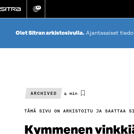
Siirry
suoraan
FI
Vaihda
sivuston
sisältöön
kieli
Olet Sitran arkistosivulla.
Ajantasaiset tied
ARCHIVED
Arvioitu
4 min
lukuaika
TÄMÄ SIVU ON ARKISTOITU JA SAATTAA S
Kymmenen vinkkiä 