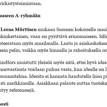
virkistystoimintaan.
haaseen A-ryhmään
a
Leena Mörttisen
mukaan Suomen kokoisella maall
skinkertainen, vaan on pyrittävä erinomaiseen. Sill
noteerataan myös maailmalla. Laatu ja asiakaskoke
sein pelin, vaikka myös hinnalla ja rahoituksella o
indfors muistutti yleisöä myös siitä, ettei hyvä idea
Innovaatiosta voidaan puhua vasta, kun idealle on 
asuunnitelma. Ideoita ei kannata haudutella liian p
sti markkinoille. Asiakkaan palaute auttaa tuoteke
ntyy referenssejä.
sosti