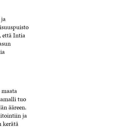
 ja
lisuuspuisto
että Intia
aasun
ia
a maata
tamalli tuo
dän ääreen.
tointiin ja
n kerätä