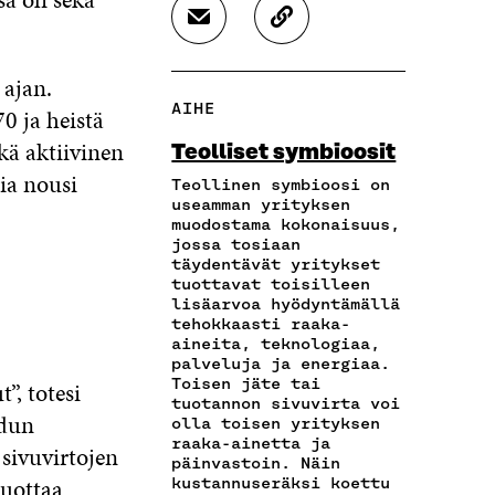
F
T
L
J
K
A
W
I
A
O
C
I
N
A
P
E
T
K
 ajan.
S
I
B
T
E
AIHE
70 ja heistä
Ä
O
O
E
D
H
I
O
R
I
kä aktiivinen
Teolliset symbioosit
K
A
K
I
N
mia nousi
Ö
R
Teollinen symbioosi on
I
S
I
P
T
useamman yrityksen
S
S
S
muodostama kokonaisuus,
O
I
S
Ä
S
jossa tosiaan
S
K
A
A
Ä
täydentävät yritykset
T
K
A
V
A
tuottavat toisilleen
I
E
V
A
V
lisäarvoa hyödyntämällä
L
L
A
U
A
tehokkaasti raaka-
L
I
U
T
U
aineita, teknologiaa,
A
N
T
U
T
palveluja ja energiaa.
A
L
Toisen jäte tai
U
U
U
”, totesi
V
I
tuotannon sivuvirta voi
U
U
U
dun
olla toisen yrityksen
A
N
U
U
U
raaka-ainetta ja
U
K
sivuvirtojen
U
D
U
päinvastoin. Näin
T
K
D
E
D
tuottaa
kustannuseräksi koettu
U
I