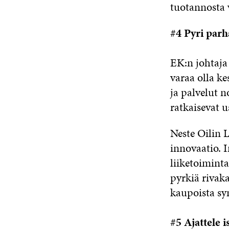
tuotannosta 
#4 Pyri par
EK:n johtaj
varaa olla ke
ja palvelut 
ratkaisevat u
Neste Oilin L
innovaatio. 
liiketoimint
pyrkiä rivaka
kaupoista sy
#5 Ajattele i