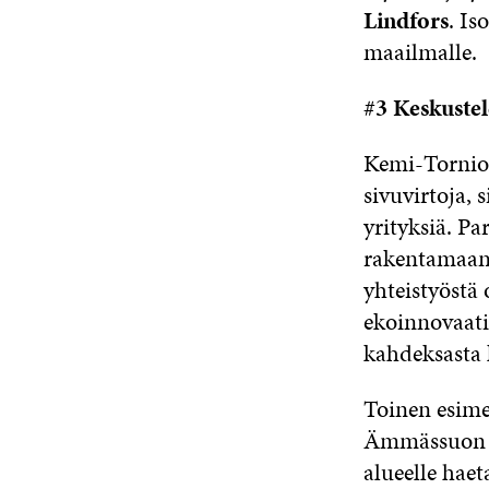
Lindfors
. Is
maailmalle.
#3 Keskustel
Kemi-Tornion 
sivuvirtoja, 
yrityksiä. Par
rakentamaan 
yhteistyöstä 
ekoinnovaati
kahdeksasta k
Toinen esime
Ämmässuon k
alueelle haet