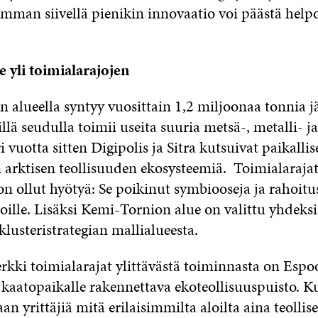
omman siivellä pienikin innovaatio voi päästä he
e yli toimialarajojen
alueella syntyy vuosittain 1,2 miljoonaa tonnia jä
sillä seudulla toimii useita suuria metsä-, metalli- j
i vuotta sitten Digipolis ja Sitra kutsuivat paikallis
arktisen teollisuuden ekosysteemiä. Toimialarajat 
on ollut hyötyä: Se poikinut symbiooseja ja rahoitus
oille. Lisäksi Kemi-Tornion alue on valittu yhdeks
lusteristrategian mallialueesta.
rkki toimialarajat ylittävästä toiminnasta on Espo
aatopaikalle rakennettava ekoteollisuuspuisto. 
aan yrittäjiä mitä erilaisimmilta aloilta aina teollise