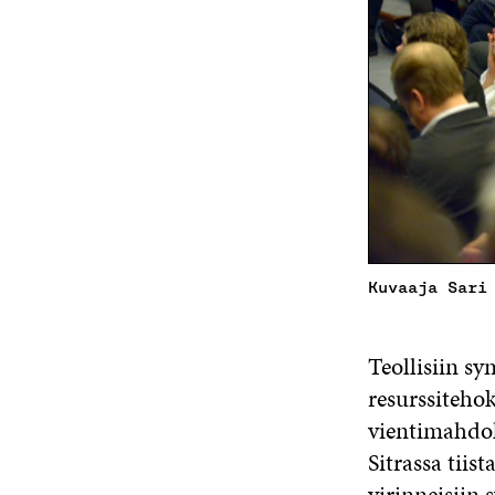
Kuvaaja Sari
Teollisiin s
resurssiteho
vientimahdol
Sitrassa tiist
virinneisiin