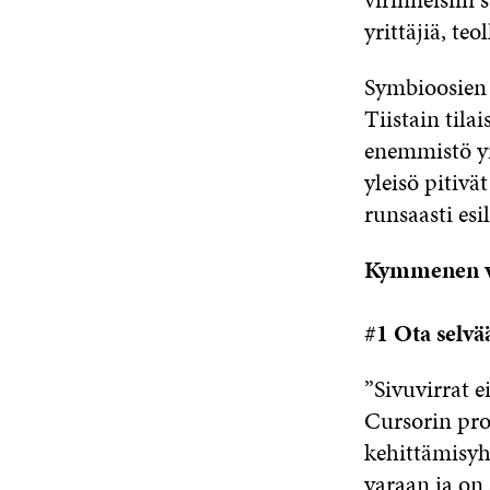
yrittäjiä, te
Symbioosien 
Tiistain tila
enemmistö yr
yleisö pitivä
runsaasti es
Kymmenen vi
#1 Ota selvää
”Sivuvirrat ei
Cursorin pro
kehittämisyh
varaan ja on 