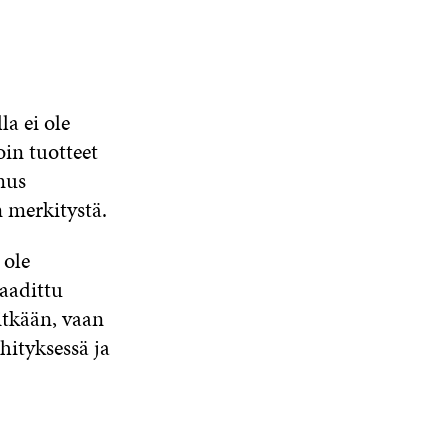
a ei ole
oin tuotteet
mus
n merkitystä.
 ole
laadittu
itkään, vaan
hityksessä ja