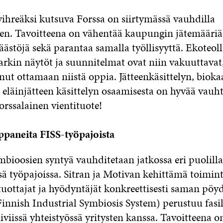
vihreäksi kutsuva Forssa on siirtymässä vauhdilla
een. Tavoitteena on vähentää kaupungin jätemääriä
ästöjä sekä parantaa samalla työllisyyttä. Ekoteol
rkin näytöt ja suunnitelmat ovat niin vakuuttavat, 
nut ottamaan niistä oppia. Jätteenkäsittelyn, biok
 eläinjätteen käsittelyn osaamisesta on hyvää vauht
orssalainen vientituote!
paneita FISS-työpajoista
ymbioosien syntyä vauhditetaan jatkossa eri puolill
ssä työpajoissa. Sitran ja Motivan kehittämä toimin
tuottajat ja hyödyntäjät konkreettisesti saman pöy
innish Industrial Symbiosis System) perustuu fasili
iiviissä yhteistyössä yritysten kanssa. Tavoitteena o