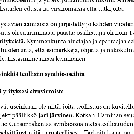
ollisuuden edustajia, viranomaisia että tutkijoita.
ystävien aamiaisia on järjestetty jo kahden vuoden
isuus oli suurimmasta päästä: osallistujia oli noin 1
ityksistä. K
ymmenkunta alustajaa ja sparraajaa se
t huolen siitä, että esimerkkejä, ohjeita ja näkökul
ille. Listasimme niistä kymmenen.
nkkiä teollisiin symbiooseihin
 yrityksesi sivuvirroista
vät useinkaan ole niitä, joita teollisuus on kuvitellut
jektipäällikkö
Jari Järvinen
. Kotkan-Haminan seu
tiö Cursor rakentaa symbioosia metsäteollisuuden 
selvittänyt niitä perusteellisesti. Tarkoituksena on 