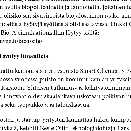
än avulla biopolttoainetta ja lannoitetta.
Jokainen h
a, olisiko sen sivuvirroista biojalostamon raaka-aine
oudellisia hyötyjä syötteistä olisi saatavissa. Linkki
Bio-A-simulaatiomalliin löytyy täältä:
nygg.fi/bioa/site/
 syntyy timantteja
inattu kemian alan yrityspuisto Smart Chemistry Pa
dessa vuodessa puisto on koonnut kemian yrityksi
n Raisioon. Yhteisen tutkimus- ja kehitystoiminnan
ja innovaatioiden skaalauksen uskotaan poikivan u
ta sekä työpaikkoja ja talouskasvua.
osten ja startup-yritysten kannattaa hakea kumpp
ityksiä, kehotti Neste Oilin teknologiajohtaja
Lars 