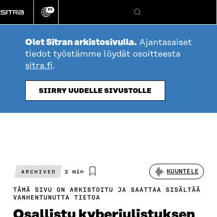
Siirry
FI
suoraan
Vaihda
Hae
sivuston
sisältöön
kieli
Olet Sitran arkistosivulla.
Ajantasaiset
tiedot työstämme löydät osoitteesta
sitra.fi
.
SIIRRY UUDELLE SIVUSTOLLE
Arvioitu
2 min
KUUNTELE
ARCHIVED
lukuaika
TÄMÄ SIVU ON ARKISTOITU JA SAATTAA SISÄLTÄÄ
VANHENTUNUTTA TIETOA
Osallistu kyberjulistuksen