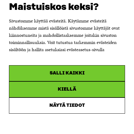
Suomen itsenäisyyden juhlarahasto Sitra
Maistuiskos keksi?
Itämerenkatu 11-13, PL 160,
00181 Helsinki
Sivustomme käyttää evästeitä. Käytämme evästeitä
Puhelin +358 294 618 991
Sähköpostiosoite
nähdäksemme mistä sisällöistä sivustomme käyttäjät ovat
etunimi.sukunimi@sitra.fi tai sitra@sitra.fi
kiinnostuneita ja mahdollistaaksemme joitakin sivuston
toiminnallisuuksia. Voit tutustua tarkemmin evästeiden
Saapumisohjeet
sisältöön ja hallita asetuksiasi evästeasetus-sivulla
Y-tunnus 0202132-3
OLEMME NÄISSÄ SOMEISSA
SALLI KAIKKI
Facebook
Avautuu
uudessa
Linkedin
ikkunassa
KIELLÄ
Avautuu
uudessa
Youtube
ikkunassa
Avautuu
NÄYTÄ TIEDOT
uudessa
Instagram
ikkunassa
Avautuu
uudessa
ikkunassa