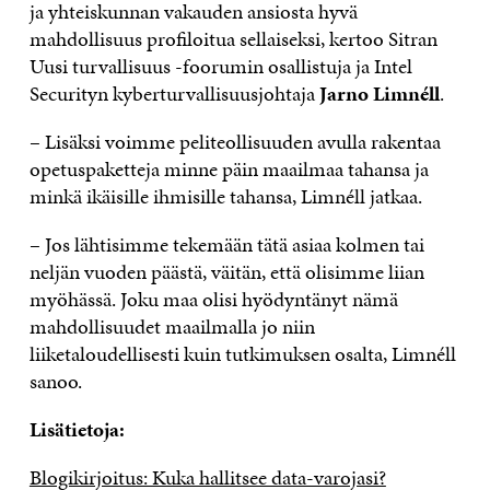
ja yhteiskunnan vakauden ansiosta hyvä
mahdollisuus profiloitua sellaiseksi, kertoo Sitran
Uusi turvallisuus -foorumin osallistuja ja Intel
Securityn kyberturvallisuusjohtaja
Jarno Limnéll
.
– Lisäksi voimme peliteollisuuden avulla rakentaa
opetuspaketteja minne päin maailmaa tahansa ja
minkä ikäisille ihmisille tahansa, Limnéll jatkaa.
– Jos lähtisimme tekemään tätä asiaa kolmen tai
neljän vuoden päästä, väitän, että olisimme liian
myöhässä. Joku maa olisi hyödyntänyt nämä
mahdollisuudet maailmalla jo niin
liiketaloudellisesti kuin tutkimuksen osalta, Limnéll
sanoo.
Lisätietoja:
Blogikirjoitus: Kuka hallitsee data-varojasi?