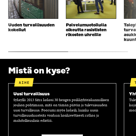
S
S
S
E
S
A
S
S
A
I
A
S
I
K
I
A
K
K
K
I
Uuden turvallisuuden
Palvelumuotoilulla
Taloy
K
U
K
K
kokeilut
oikeutta rasististen
turva
U
N
U
K
rikosten uhreille
asukk
N
A
N
U
kuunt
A
S
A
N
S
S
S
A
S
A
S
S
A
A
S
A
Mistä on kyse?
AIHE
Uusi turvallisuus
Yh
Syksyllä 2013 Sitra kokosi 30 hengen poikkiyhteiskunnallisen
Tule
joukon pohtimaan, mitä on tämän päivän ja tulevaisuuden
laaj
uusi turvallisuus. Foorumi myös kokeili, kuinka uusia
moni
turvallisuushaasteita voidaan konkreettisesti ratkoa ja
mahdollisuuksia edistää.