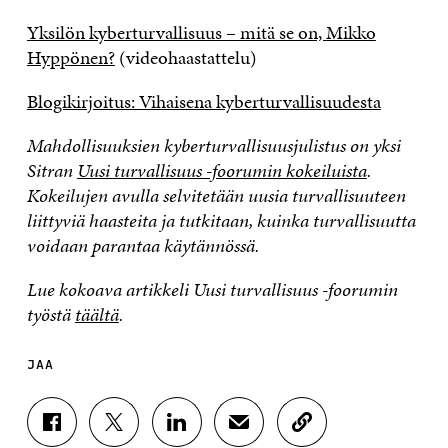
Yksilön kyberturvallisuus – mitä se on, Mikko
Hyppönen?
(videohaastattelu)
Blogikirjoitus: Vihaisena kyberturvallisuudesta
Mahdollisuuksien kyberturvallisuusjulistus on yksi
Sitran
Uusi turvallisuus -foorumin kokeiluista
.
Kokeilujen avulla selvitetään uusia turvallisuuteen
liittyviä haasteita ja tutkitaan, kuinka turvallisuutta
voidaan parantaa käytännössä.
Lue kokoava artikkeli Uusi turvallisuus -foorumin
työstä
täältä
.
JAA
J
J
J
J
K
A
A
A
A
O