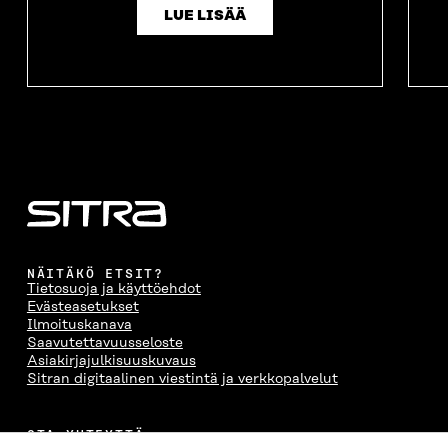
LUE LISÄÄ
NÄITÄKÖ ETSIT?
Tietosuoja ja käyttöehdot
Evästeasetukset
Ilmoituskanava
Saavutettavuusseloste
Asiakirjajulkisuuskuvaus
Sitran digitaalinen viestintä ja verkkopalvelut
OTA YHTEYTTÄ