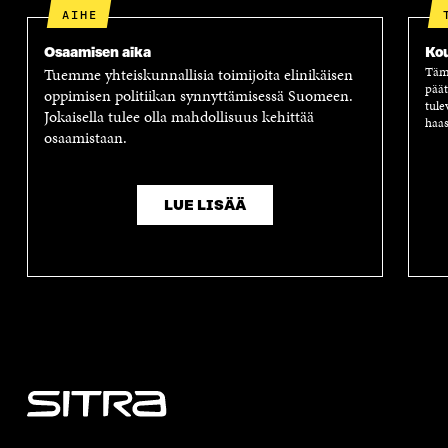
AIHE
Osaamisen aika
Ko
Tuemme yhteiskunnallisia toimijoita elinikäisen
Tämä
päät
oppimisen politiikan synnyttämisessä Suomeen.
tule
Jokaisella tulee olla mahdollisuus kehittää
haas
osaamistaan.
LUE LISÄÄ