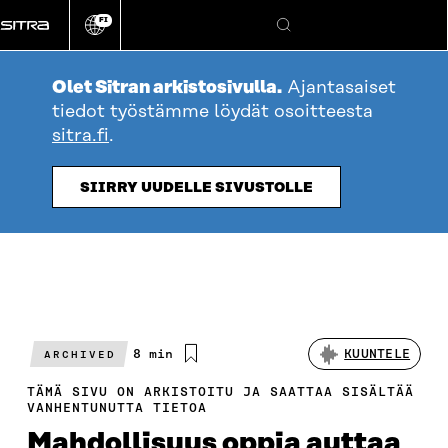
Siirry
FI
suoraan
Vaihda
Hae
sivuston
sisältöön
kieli
Olet Sitran arkistosivulla.
Ajantasaiset
tiedot työstämme löydät osoitteesta
sitra.fi
.
SIIRRY UUDELLE SIVUSTOLLE
Arvioitu
8 min
KUUNTELE
ARCHIVED
lukuaika
TÄMÄ SIVU ON ARKISTOITU JA SAATTAA SISÄLTÄÄ
VANHENTUNUTTA TIETOA
Mahdollisuus oppia auttaa