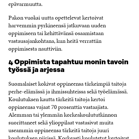
epävarmuutta.
Pakon vuoksi uutta opettelevat kertoivat
harvemmin pyrkineensä jatkuvaan uuden
oppimiseen tai kehittävänsä osaamistaan
vastausajankohtana, kun heitä verrattiin
oppimisesta nauttiviin.
4 Oppimista tapahtuu monin tavoin
työssä ja arjessa
Suomalaiset kokivat oppineensa tärkeimpiä taitoja
perhe-elämässä ja ihmissuhteissa sekä työelämässä.
Koulutuksen kautta tärkeitä taitoja kertoi
oppineensa vajaat 70 prosenttia vastaajista.
Alemman tai ylemmän korkeakoulututkinnon
suorittaneet sekä ylioppilaat vastasivat muita
useammin oppineensa tärkeitä taitoja juuri
koulutuksen piirissä. Korkeasti koulutetut kertoivat