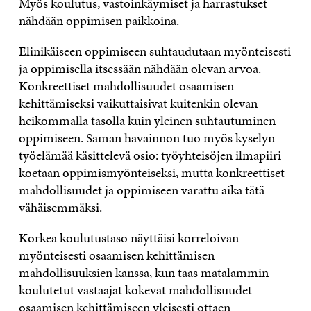
Myös koulutus, vastoinkäymiset ja harrastukset
nähdään oppimisen paikkoina.
Elinikäiseen oppimiseen suhtaudutaan myönteisesti
ja oppimisella itsessään nähdään olevan arvoa.
Konkreettiset mahdollisuudet osaamisen
kehittämiseksi vaikuttaisivat kuitenkin olevan
heikommalla tasolla kuin yleinen suhtautuminen
oppimiseen. Saman havainnon tuo myös kyselyn
työelämää käsittelevä osio: työyhteisöjen ilmapiiri
koetaan oppimismyönteiseksi, mutta konkreettiset
mahdollisuudet ja oppimiseen varattu aika tätä
vähäisemmäksi.
Korkea koulutustaso näyttäisi korreloivan
myönteisesti osaamisen kehittämisen
mahdollisuuksien kanssa, kun taas matalammin
koulutetut vastaajat kokevat mahdollisuudet
osaamisen kehittämiseen yleisesti ottaen