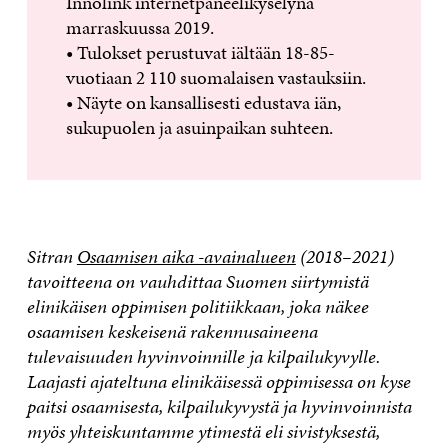
Innolink internetpaneelikyselynä
marraskuussa 2019.
• Tulokset perustuvat iältään 18-85-
vuotiaan 2 110 suomalaisen vastauksiin.
• Näyte on kansallisesti edustava iän,
sukupuolen ja asuinpaikan suhteen.
Sitran
Osaamisen aika -avainalueen
(2018–2021)
tavoitteena on vauhdittaa Suomen siirtymistä
elinikäisen oppimisen politiikkaan, joka näkee
osaamisen keskeisenä rakennusaineena
tulevaisuuden hyvinvoinnille ja kilpailukyvylle.
Laajasti ajateltuna elinikäisessä oppimisessa on kyse
paitsi osaamisesta, kilpailukyvystä ja hyvinvoinnista
myös yhteiskuntamme ytimestä eli sivistyksestä,