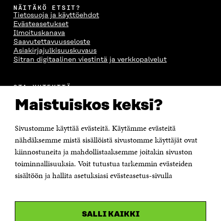
NÄITÄKÖ ETSIT?
Tietosuoja ja käyttöehdot
Evästeasetukset
Ilmoituskanava
Saavutettavuusseloste
Asiakirjajulkisuuskuvaus
Sitran digitaalinen viestintä ja verkkopalvelut
OTA YHTEYTTÄ
Suomen itsenäisyyden juhlarahasto Sitra
Maistuiskos keksi?
Itämerenkatu 11-13, PL 160,
00181 Helsinki
Sivustomme käyttää evästeitä. Käytämme evästeitä
Puhelin +358 294 618 991
Sähköpostiosoite
nähdäksemme mistä sisällöistä sivustomme käyttäjät ovat
etunimi.sukunimi@sitra.fi tai sitra@sitra.fi
kiinnostuneita ja mahdollistaaksemme joitakin sivuston
toiminnallisuuksia. Voit tutustua tarkemmin evästeiden
Saapumisohjeet
sisältöön ja hallita asetuksiasi evästeasetus-sivulla
Y-tunnus 0202132-3
OLEMME NÄISSÄ SOMEISSA
SALLI KAIKKI
Facebook