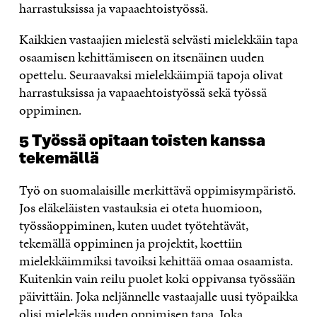
harrastuksissa ja vapaaehtoistyössä.
Kaikkien vastaajien mielestä selvästi mielekkäin tapa
osaamisen kehittämiseen on itsenäinen uuden
opettelu. Seuraavaksi mielekkäimpiä tapoja olivat
harrastuksissa ja vapaaehtoistyössä sekä työssä
oppiminen.
5 Työssä opitaan toisten kanssa
tekemällä
Työ on suomalaisille merkittävä oppimisympäristö.
Jos eläkeläisten vastauksia ei oteta huomioon,
työssäoppiminen, kuten uudet työtehtävät,
tekemällä oppiminen ja projektit, koettiin
mielekkäimmiksi tavoiksi kehittää omaa osaamista.
Kuitenkin vain reilu puolet koki oppivansa työssään
päivittäin. Joka neljännelle vastaajalle uusi työpaikka
olisi mielekäs uuden oppimisen tapa. Joka