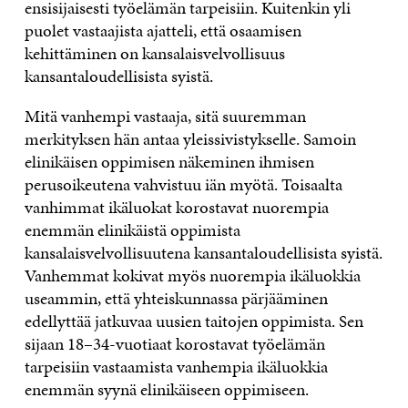
ensisijaisesti työelämän tarpeisiin. Kuitenkin yli
puolet vastaajista ajatteli, että osaamisen
kehittäminen on kansalaisvelvollisuus
kansantaloudellisista syistä.
Mitä vanhempi vastaaja, sitä suuremman
merkityksen hän antaa yleissivistykselle. Samoin
elinikäisen oppimisen näkeminen ihmisen
perusoikeutena vahvistuu iän myötä. Toisaalta
vanhimmat ikäluokat korostavat nuorempia
enemmän elinikäistä oppimista
kansalaisvelvollisuutena kansantaloudellisista syistä.
Vanhemmat kokivat myös nuorempia ikäluokkia
useammin, että yhteiskunnassa pärjääminen
edellyttää jatkuvaa uusien taitojen oppimista. Sen
sijaan 18–34-vuotiaat korostavat työelämän
tarpeisiin vastaamista vanhempia ikäluokkia
enemmän syynä elinikäiseen oppimiseen.