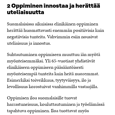
2 Oppiminen innostaa ja herättää
uteliaisuutta
Suomalaisissa aikuisissa elinikäinen oppiminen
herättää huomattavasti enemmän positiivisia kuin
negatiivisia tunteita. Vahvimmin esiin nousivat
uteliaisuus ja innostus.
Suhtautuminen oppimiseen muuttuu iän myötä
myönteisemmäksi. Yli 65-vuotiaat yhdistävät
elinikäiseen oppimiseen pääsääntöisesti
myönteisempiä tunteita kuin heitä nuoremmat.
Esimerkiksi toiveikkuus, tyytyväisyys, ilo ja
levollisuus korostuivat vanhimmilla vastaajilla.
Oppimisen iloa suomalaisille tuovat
harrastuneisuus, kouluttautuminen ja työelämässä
tapahtuva oppiminen. Iloa tuottavat myös