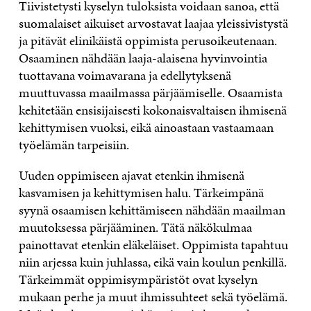
Tiivistetysti kyselyn tuloksista voidaan sanoa, että
suomalaiset aikuiset arvostavat laajaa yleissivistystä
ja pitävät elinikäistä oppimista perusoikeutenaan.
Osaaminen nähdään laaja-alaisena hyvinvointia
tuottavana voimavarana ja edellytyksenä
muuttuvassa maailmassa pärjäämiselle. Osaamista
kehitetään ensisijaisesti kokonaisvaltaisen ihmisenä
kehittymisen vuoksi, eikä ainoastaan vastaamaan
työelämän tarpeisiin.
Uuden oppimiseen ajavat etenkin ihmisenä
kasvamisen ja kehittymisen halu. Tärkeimpänä
syynä osaamisen kehittämiseen nähdään maailman
muutoksessa pärjääminen. Tätä näkökulmaa
painottavat etenkin eläkeläiset. Oppimista tapahtuu
niin arjessa kuin juhlassa, eikä vain koulun penkillä.
Tärkeimmät oppimisympäristöt ovat kyselyn
mukaan perhe ja muut ihmissuhteet sekä työelämä.