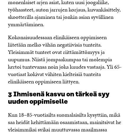
monenlaiset arjen asiat, kuten uusi joogaliike,
työhaasteet, auton jarrujen korjaus, kuvankäsittely,
skootterilla ajaminen tai jonkin asian syvällinen
ymmärtäminen.
Kokonaisuudessaan elinikäiseen oppimiseen
liitetään melko vähän negatiivisia tunteita.
Yleisimmät tunteet ovat riittämättömyys ja
uupumus. Niistä jompaakumpaa tai molempia
kertoi tuntevansa noin joka kuudes vastaaja. Yli 65-
vuotiaat kokivat vähiten kielteisiä tunteita
elinikäiseen oppimiseen liittyen.
3 Ihmisenä kasvu on tärkeä syy
uuden oppimiselle
Kun 18–85-vuotiailta suomalaisilta kysyttiin, mikä
saa heidät kehittämään osaamistaan, mainitsivat he
yleisimmiksi syiksi muuttuvassa maailmassa