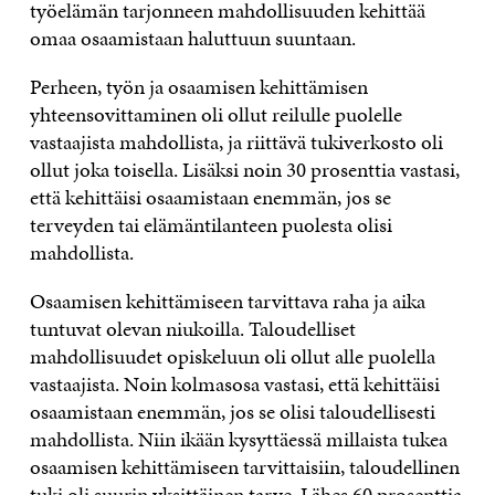
työelämän tarjonneen mahdollisuuden kehittää
omaa osaamistaan haluttuun suuntaan.
Perheen, työn ja osaamisen kehittämisen
yhteensovittaminen oli ollut reilulle puolelle
vastaajista mahdollista, ja riittävä tukiverkosto oli
ollut joka toisella. Lisäksi noin 30 prosenttia vastasi,
että kehittäisi osaamistaan enemmän, jos se
terveyden tai elämäntilanteen puolesta olisi
mahdollista.
Osaamisen kehittämiseen tarvittava raha ja aika
tuntuvat olevan niukoilla. Taloudelliset
mahdollisuudet opiskeluun oli ollut alle puolella
vastaajista. Noin kolmasosa vastasi, että kehittäisi
osaamistaan enemmän, jos se olisi taloudellisesti
mahdollista. Niin ikään kysyttäessä millaista tukea
osaamisen kehittämiseen tarvittaisiin, taloudellinen
tuki oli suurin yksittäinen tarve. Lähes 60 prosenttia