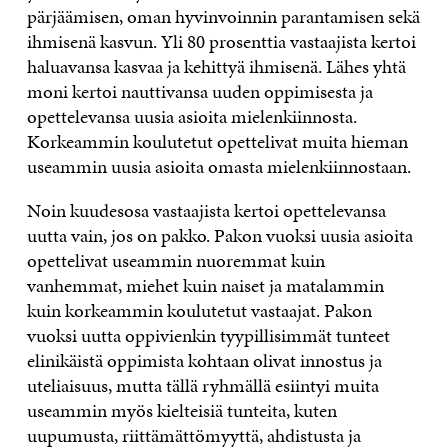
pärjäämisen, oman hyvinvoinnin parantamisen sekä
ihmisenä kasvun. Yli 80 prosenttia vastaajista kertoi
haluavansa kasvaa ja kehittyä ihmisenä. Lähes yhtä
moni kertoi nauttivansa uuden oppimisesta ja
opettelevansa uusia asioita mielenkiinnosta.
Korkeammin koulutetut opettelivat muita hieman
useammin uusia asioita omasta mielenkiinnostaan.
Noin kuudesosa vastaajista kertoi opettelevansa
uutta vain, jos on pakko. Pakon vuoksi uusia asioita
opettelivat useammin nuoremmat kuin
vanhemmat, miehet kuin naiset ja matalammin
kuin korkeammin koulutetut vastaajat. Pakon
vuoksi uutta oppivienkin tyypillisimmät tunteet
elinikäistä oppimista kohtaan olivat innostus ja
uteliaisuus, mutta tällä ryhmällä esiintyi muita
useammin myös kielteisiä tunteita, kuten
uupumusta, riittämättömyyttä, ahdistusta ja