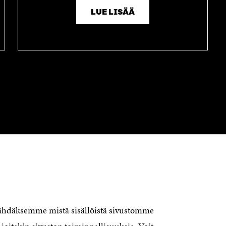
LUE LISÄÄ
OTA YHTEYTTÄ
Suomen itsenäisyyden juhlarahasto
Sitra
Itämerenkatu 11-13, PL 160,
00181 Helsinki
nähdäksemme mistä sisällöistä sivustomme