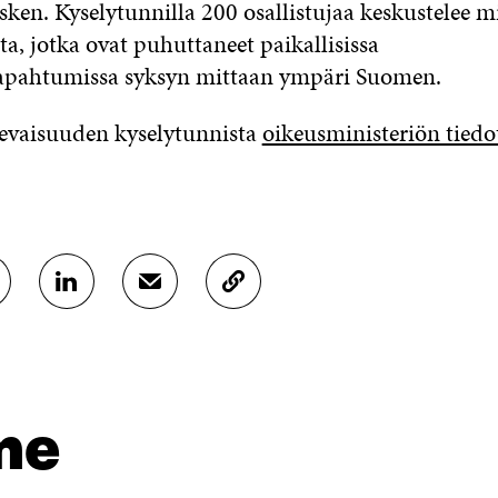
sken. Kyselytunnilla 200 osallistujaa keskustelee m
ta, jotka ovat puhuttaneet paikallisissa
apahtumissa syksyn mittaan ympäri Suomen.
levaisuuden kyselytunnista
oikeusministeriön tiedo
J
J
K
A
A
O
A
A
P
L
S
I
I
Ä
O
N
H
I
K
K
A
me
E
Ö
R
D
P
T
I
O
I