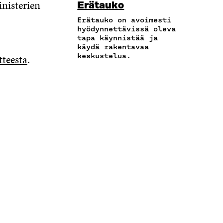
O
R
I
inisterien
Erätauko
K
A
K
I
N
Ö
R
Erätauko on avoimesti
I
S
I
P
T
hyödynnettävissä oleva
S
S
S
tapa käynnistää ja
O
I
S
Ä
S
käydä rakentavaa
S
K
A
A
Ä
keskustelua.
tteesta
.
T
K
A
V
A
I
E
V
A
V
L
L
A
U
A
L
I
U
T
U
A
N
T
U
T
A
L
U
U
U
V
I
U
U
U
A
N
U
U
U
U
K
U
D
U
T
K
D
E
D
U
I
E
S
E
U
S
S
S
U
S
A
S
U
A
I
A
D
I
K
I
E
K
K
K
S
K
U
K