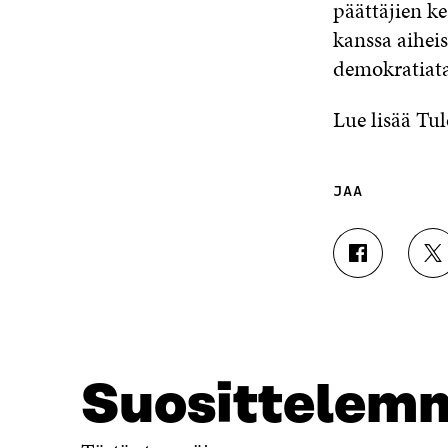
päättäjien ke
kanssa aiheis
demokratiat
Lue lisää Tu
JAA
J
J
A
A
A
A
F
T
A
W
C
I
E
T
Suosittelem
B
T
O
E
O
R