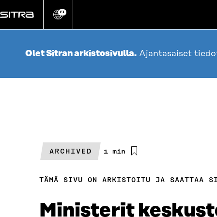
Siirry
suoraan
FI
Vaihda
sivuston
sisältöön
kieli
Olet Sitran arkistosivulla.
Ajantasaiset tied
ARCHIVED
Arvioitu
1 min
lukuaika
TÄMÄ SIVU ON ARKISTOITU JA SAATTAA S
Ministerit keskust