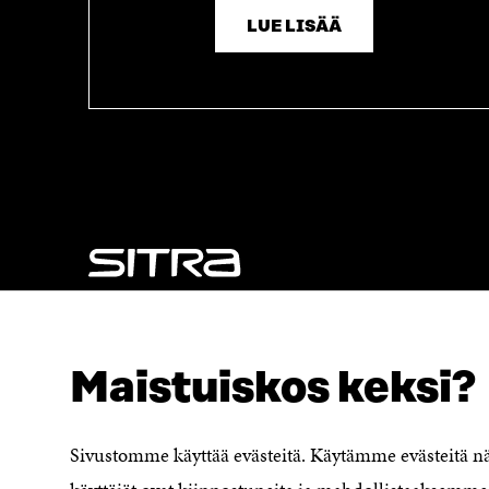
LUE LISÄÄ
NÄITÄKÖ ETSIT?
Tietosuoja ja käyttöehdot
Maistuiskos keksi?
Evästeasetukset
Ilmoituskanava
Saavutettavuusseloste
Sivustomme käyttää evästeitä. Käytämme evästeitä 
Asiakirjajulkisuuskuvaus