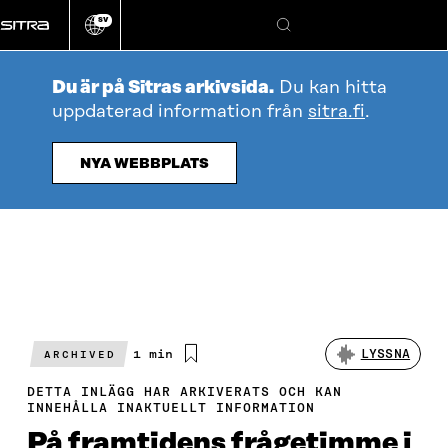
Gå
SV
direkt
Ändra
Sök
webbplatsens
till
språk
innehållet
Du är på Sitras arkivsida.
Du kan hitta
uppdaterad information från
sitra.fi
.
NYA WEBBPLATS
Beräknad
1 min
LYSSNA
ARCHIVED
läsningstid
DETTA INLÄGG HAR ARKIVERATS OCH KAN
INNEHÅLLA INAKTUELLT INFORMATION
På framtidens frågetimme i