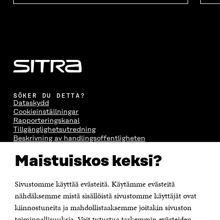
SÖKER DU DETTA?
Dataskydd
Cookieinställningar
Rapporteringskanal
Tillgänglighetsutredning
Beskrivning av handlingsoffentligheten
Sitra's digitala kommunikation och webbtjänster
Maistuiskos keksi?
KONTAKTA OSS
Jubileumsfonden för Finlands självständighet Sitra
Sivustomme käyttää evästeitä. Käytämme evästeitä
Östersjögatan 11–13, PB 160,
nähdäksemme mistä sisällöistä sivustomme käyttäjät ovat
00181 Helsingfors
kiinnostuneita ja mahdollistaaksemme joitakin sivuston
Tfn +358 294 618 991
toiminnallisuuksia. Voit tutustua tarkemmin evästeiden