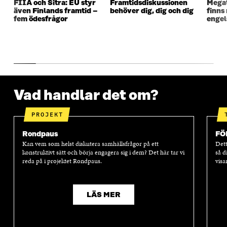
FIIA och Sitra: EU styr
Framtidsdiskussionen
Mega
F
Ö
F
Ö
även Finlands framtid –
behöver dig, dig och dig
finns
Ö
N
Ö
N
fem ödesfrågor
engel
N
S
N
S
S
T
S
T
T
E
T
E
E
R
E
R
R
R
Vad handlar det om?
PROJEKT
Rondpaus
FÖ
Kan vem som helst diskutera samhällsfrågor på ett
Dett
konstruktivt sätt och börja engagera sig i dem? Det här tar vi
så d
reda på i projektet Rondpaus.
visa
LÄS MER