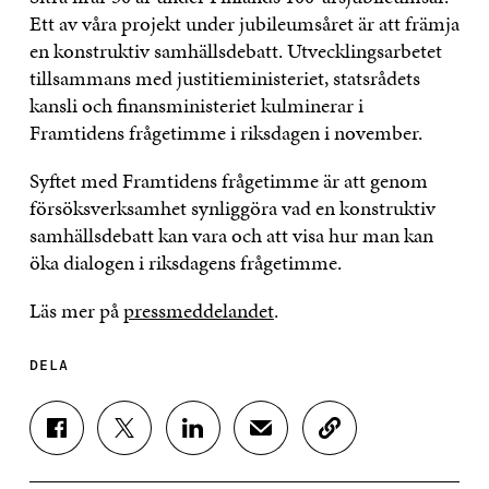
Ett av våra projekt under jubileumsåret är att främja
en konstruktiv samhällsdebatt. Utvecklingsarbetet
tillsammans med justitieministeriet, statsrådets
kansli och finansministeriet kulminerar i
Framtidens frågetimme i riksdagen i november.
Syftet med Framtidens frågetimme är att genom
försöksverksamhet synliggöra vad en konstruktiv
samhällsdebatt kan vara och att visa hur man kan
öka dialogen i riksdagens frågetimme.
Läs mer på
pressmeddelandet
.
DELA
D
D
D
D
K
E
E
E
E
O
L
L
L
L
P