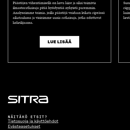
Päästöjen vähentämisellä on kova kiire ja siksi toimivia
Suom
ilmastoratkaisuja pitää hyödyntää nykyistä paremmin.
riip
Analysoimme toimia, joilla päästöjä voidaan leikata ripeässä
kuin
aikataulussa ja visioimme uusia ratkaisuja, jotka odottavat
kest
kokeilijaansa.
LUE LISÄÄ
NÄITÄKÖ ETSIT?
Tietosuoja ja käyttöehdot
Evästeasetukset