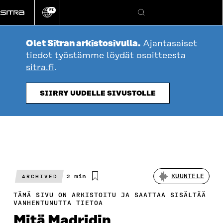
Siirry
FI
suoraan
Vaihda
Hae
sivuston
sisältöön
kieli
Olet Sitran arkistosivulla.
Ajantasaiset
tiedot työstämme löydät osoitteesta
sitra.fi
.
SIIRRY UUDELLE SIVUSTOLLE
Arvioitu
2 min
KUUNTELE
ARCHIVED
lukuaika
TÄMÄ SIVU ON ARKISTOITU JA SAATTAA SISÄLTÄÄ
VANHENTUNUTTA TIETOA
Mitä Madridin