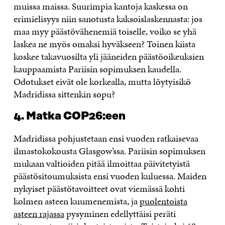
muissa maissa. Suurimpia kantoja kaskessa on
erimielisyys niin sanotusta kaksoislaskennasta: jos
maa myy päästövähenemiä toiselle, voiko se yhä
laskea ne myös omaksi hyväkseen? Toinen kiista
koskee takavuosilta yli jääneiden päästöoikeuksien
kauppaamista Pariisin sopimuksen kaudella.
Odotukset eivät ole korkealla, mutta löytyisikö
Madridissa sittenkin sopu?
4. Matka COP26:een
Madridissa pohjustetaan ensi vuoden ratkaisevaa
ilmastokokousta Glasgow’ssa. Pariisin sopimuksen
mukaan valtioiden pitää ilmoittaa päivitetyistä
päästösitoumuksista ensi vuoden kuluessa. Maiden
nykyiset päästötavoitteet ovat viemässä kohti
kolmen asteen kuumenemista, ja
puolentoista
asteen rajassa
pysyminen edellyttäisi peräti