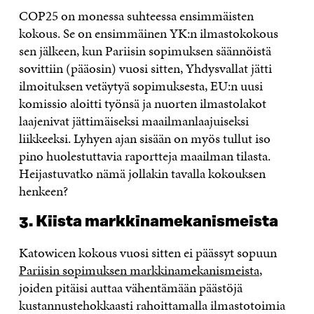
COP25 on monessa suhteessa ensimmäisten
kokous. Se on ensimmäinen YK:n ilmastokokous
sen jälkeen, kun Pariisin sopimuksen säännöistä
sovittiin (pääosin) vuosi sitten, Yhdysvallat jätti
ilmoituksen vetäytyä sopimuksesta, EU:n uusi
komissio aloitti työnsä ja nuorten ilmastolakot
laajenivat jättimäiseksi maailmanlaajuiseksi
liikkeeksi. Lyhyen ajan sisään on myös tullut iso
pino huolestuttavia raportteja maailman tilasta.
Heijastuvatko nämä jollakin tavalla kokouksen
henkeen?
3. Kiista markkinamekanismeista
Katowicen kokous vuosi sitten ei päässyt sopuun
Pariisin sopimuksen markkinamekanismeista
,
joiden pitäisi auttaa vähentämään päästöjä
kustannustehokkaasti rahoittamalla ilmastotoimia