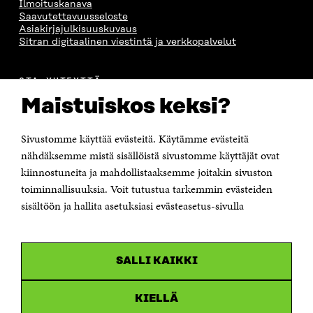
Ilmoituskanava
Saavutettavuusseloste
Asiakirjajulkisuuskuvaus
Sitran digitaalinen viestintä ja verkkopalvelut
OTA YHTEYTTÄ
Suomen itsenäisyyden juhlarahasto Sitra
Maistuiskos keksi?
Itämerenkatu 11-13, PL 160,
00181 Helsinki
Sivustomme käyttää evästeitä. Käytämme evästeitä
Puhelin +358 294 618 991
Sähköpostiosoite
nähdäksemme mistä sisällöistä sivustomme käyttäjät ovat
etunimi.sukunimi@sitra.fi tai sitra@sitra.fi
kiinnostuneita ja mahdollistaaksemme joitakin sivuston
Saapumisohjeet
toiminnallisuuksia. Voit tutustua tarkemmin evästeiden
sisältöön ja hallita asetuksiasi evästeasetus-sivulla
Y-tunnus 0202132-3
OLEMME NÄISSÄ SOMEISSA
SALLI KAIKKI
Facebook
Avautuu
uudessa
Linkedin
ikkunassa
KIELLÄ
Avautuu