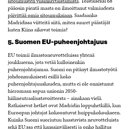
sitoumusten viisinkertaistamista
. Toistaiseksi 68
pääosin pientä maata on ilmoittanut valmiudesta
päivittää omia sitoumuksiaan
. Saadaanko
Madridissa viitteitä siitä, miten suuret päästäjät
kuten Kiina aikovat toimia?
5. Suomen EU-puheenjohtajuus
EU toimii ilmastoneuvotteluissa yhtenä
joukkueena, jota vetää kulloinenkin
puheenjohtajamaa. Suomi on pitänyt ilmastotyötä
johdonmukaisesti esillä koko
puheenjohtajuuskauden, mutta ei ole onnistunut
hieromaan sopua unionin 2050-
hiilineutraaliustavoitteesta – ainakaan vielä.
Ratkaisevat hetket ovat Madridin loppuhetkillä, kun
Euroopan johtajat kokoontuvat huippukokoukseen.
Kuinka Suomi suoriutuu haastavista neuvotteluista
sekä EU:ssa että kansainvälisesti ja onko hallitus