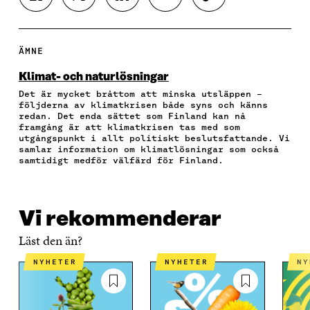
E
E
E
E
O
L
L
L
L
P
A
A
A
A
I
P
P
P
V
E
ÄMNE
Å
Å
Å
I
R
F
T
L
A
A
Klimat- och naturlösningar
A
W
I
E
A
Det är mycket bråttom att minska utsläppen –
C
I
N
-
R
följderna av klimatkrisen både syns och känns
E
T
K
P
T
redan. Det enda sättet som Finland kan nå
B
T
E
O
I
framgång är att klimatkrisen tas med som
O
E
D
S
K
utgångspunkt i allt politiskt beslutsfattande. Vi
O
R
I
T
E
samlar information om klimatlösningar som också
samtidigt medför välfärd för Finland.
K
Ö
N
Ö
L
Ö
P
Ö
P
N
P
P
P
P
S
P
N
P
N
L
N
A
N
A
Ä
Vi rekommenderar
A
S
A
S
N
S
I
S
I
K
Läst den än?
I
E
I
E
E
T
E
T
NYHETER
NYHETER
N
T
T
T
T
T
N
T
N
N
Y
N
Y