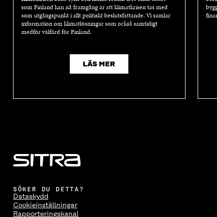
som Finland kan nå framgång är att klimatkrisen tas med
bygg
som utgångspunkt i allt politiskt beslutsfattande. Vi samlar
fina
information om klimatlösningar som också samtidigt
medför välfärd för Finland.
LÄS MER
SÖKER DU DETTA?
Dataskydd
Cookieinställningar
Rapporteringskanal