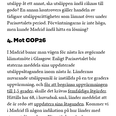
utsläpp åt ett annat, ska utsläppen ändå räknas till
godo? En annan kontrovers gäller handeln av
tidigare utsläppsrättigheter som lämnat över under
Parisavtalets period. Förväntningarna är inte höga,
men kunde Madrid ändå hitta en lösning?
4. Mot COP26
I Madrid banar man vägen för nästa års avgörande
klimatmöte i Glasgow. Enligt Parisavtalet bör
staterna meddela sina uppdaterade
utsläppsåtaganden inom nästa år. Ländernas
nuvarande utsläppsmål är inställda på en tre graders
uppvärmning, och
för att begränsa uppvärmningen
till 1,5 grader,
skulle det krävas
femfaldiga åtgärder
.
Hittills har 68, i huvudsak små, länder meddelat att
de är redo att
uppdatera sina åtaganden
. Kommer vi
i Madrid få någon indikation på hur länder med