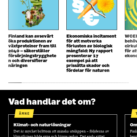
Y
T
Y
T
T
T
T
T
T
F
T
F
F
Ö
F
Ö
Ö
N
Ö
N
N
S
N
S
S
T
S
T
Finland kan avsevärt
Ekonomiska incitament
WCEF
T
E
T
E
öka produktionen av
för att motverka
behöv
E
R
E
R
växtproteiner fram till
förlusten av biologisk
cirku
R
R
2040 – säkerställer
mångfald: Ny rapport
för a
försörjningstrygghete
presenterar 17
ekono
n och diversifierar
exempel på att
näringen
prissätta skador och
fördelar för naturen
Vad handlar det om?
ÄMNE
Klimat- och naturlösningar
Oms
Det är mycket bråttom att minska utsläppen – följderna av
Finl
klimatkrisen både syns och känns redan. Det enda sättet
bero