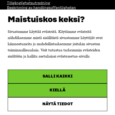
Tillgänglighetsutredning
Beskrivning av handlingsoffentligheten
Sitra's digitala kommunikation och webbtjänster
Maistuiskos keksi?
KONTAKTA OSS
Jubileumsfonden för Finlands självständighet Sitra
Sivustomme käyttää evästeitä. Käytämme evästeitä
Östersjögatan 11–13, PB 160,
nähdäksemme mistä sisällöistä sivustomme käyttäjät ovat
00181 Helsingfors
kiinnostuneita ja mahdollistaaksemme joitakin sivuston
Tfn +358 294 618 991
toiminnallisuuksia. Voit tutustua tarkemmin evästeiden
Personalens e-postadresser har formen:
sisältöön ja hallita asetuksiasi evästeasetus-sivulla
fornamn.efternamn@sitra.fi
KANALER
SALLI KAIKKI
Facebook
Öppnas
i
Linkedin
ett
KIELLÄ
Öppnas
nytt
i
fönster
Youtube
ett
Öppnas
NÄYTÄ TIEDOT
nytt
i
fönster
Instagram
ett
Öppnas