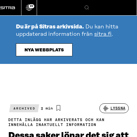
Gå
SV
direkt
Ändra
Sök
webbplatsens
till
språk
innehållet
Du är på Sitras arkivsida.
Du kan hitta
uppdaterad information från
sitra.fi
.
NYA WEBBPLATS
Beräknad
3 min
LYSSNA
ARCHIVED
läsningstid
DETTA INLÄGG HAR ARKIVERATS OCH KAN
INNEHÅLLA INAKTUELLT INFORMATION
Dessa saker lönar det sig att