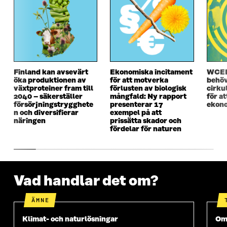
N
Y
N
Y
Y
T
Y
T
T
T
T
T
T
F
T
F
F
Ö
F
Ö
Ö
N
Ö
N
N
S
N
S
S
T
S
T
Finland kan avsevärt
Ekonomiska incitament
WCEF
T
E
T
E
öka produktionen av
för att motverka
behöv
E
R
E
R
växtproteiner fram till
förlusten av biologisk
cirku
R
R
2040 – säkerställer
mångfald: Ny rapport
för a
försörjningstrygghete
presenterar 17
ekono
n och diversifierar
exempel på att
näringen
prissätta skador och
fördelar för naturen
Vad handlar det om?
ÄMNE
Klimat- och naturlösningar
Oms