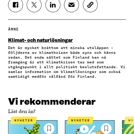
D
D
D
D
K
E
E
E
E
O
L
L
L
L
P
A
A
A
A
I
P
P
P
V
E
ÄMNE
Å
Å
Å
I
R
F
T
L
A
A
Klimat- och naturlösningar
A
W
I
E
A
Det är mycket bråttom att minska utsläppen –
C
I
N
-
R
följderna av klimatkrisen både syns och känns
E
T
K
P
T
redan. Det enda sättet som Finland kan nå
B
T
E
O
I
framgång är att klimatkrisen tas med som
O
E
D
S
K
utgångspunkt i allt politiskt beslutsfattande. Vi
O
R
I
T
E
samlar information om klimatlösningar som också
samtidigt medför välfärd för Finland.
K
Ö
N
Ö
L
Ö
P
Ö
P
N
P
P
P
P
S
P
N
P
N
L
N
A
N
A
Ä
Vi rekommenderar
A
S
A
S
N
S
I
S
I
K
Läst den än?
I
E
I
E
E
T
E
T
NYHETER
NYHETER
N
T
T
T
T
T
N
T
N