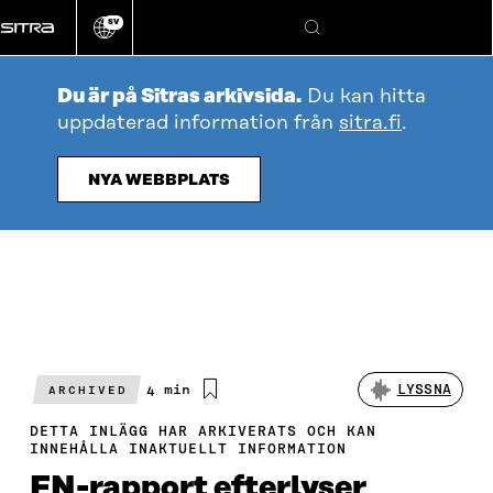
Gå
SV
direkt
Ändra
Sök
webbplatsens
till
språk
innehållet
Du är på Sitras arkivsida.
Du kan hitta
uppdaterad information från
sitra.fi
.
NYA WEBBPLATS
Beräknad
4 min
LYSSNA
ARCHIVED
läsningstid
DETTA INLÄGG HAR ARKIVERATS OCH KAN
INNEHÅLLA INAKTUELLT INFORMATION
FN-rapport efterlyser