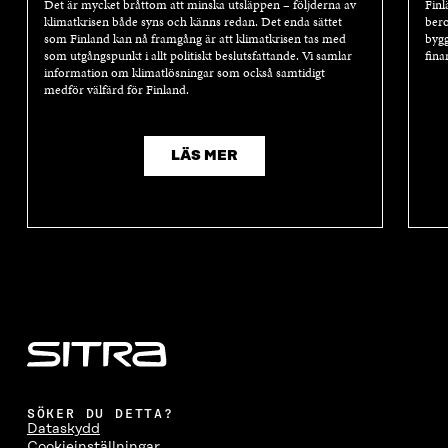
Det är mycket bråttom att minska utsläppen – följderna av
Finl
klimatkrisen både syns och känns redan. Det enda sättet
bero
som Finland kan nå framgång är att klimatkrisen tas med
bygg
som utgångspunkt i allt politiskt beslutsfattande. Vi samlar
fina
information om klimatlösningar som också samtidigt
medför välfärd för Finland.
LÄS MER
SÖKER DU DETTA?
Dataskydd
Cookieinställningar