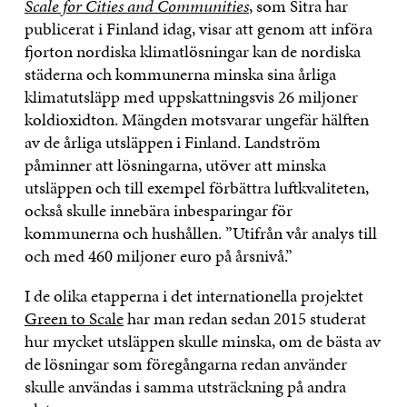
Scale for Cities and Communities
, som Sitra har
publicerat i Finland idag, visar att genom att införa
fjorton nordiska klimatlösningar kan de nordiska
städerna och kommunerna minska sina årliga
klimatutsläpp med uppskattningsvis 26 miljoner
koldioxidton. Mängden motsvarar ungefär hälften
av de årliga utsläppen i Finland. Landström
påminner att lösningarna, utöver att minska
utsläppen och till exempel förbättra luftkvaliteten,
också skulle innebära inbesparingar för
kommunerna och hushållen. ”Utifrån vår analys till
och med 460 miljoner euro på årsnivå.”
I de olika etapperna i det internationella projektet
Green to Scale
har man redan sedan 2015 studerat
hur mycket utsläppen skulle minska, om de bästa av
de lösningar som föregångarna redan använder
skulle användas i samma utsträckning på andra