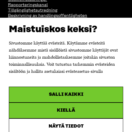
Rapporteringskanal
Tillgänglighetsutredning
Beskrivning av handlingsoffentligheten
Sitra's digitala kommunikation och webbtjänster
Maistuiskos keksi?
KONTAKTA OSS
Sivustomme käyttää evästeitä. Käytämme evästeitä
Jubileumsfonden för Finlands självständighet Sitra
Östersjögatan 11–13, PB 160,
nähdäksemme mistä sisällöistä sivustomme käyttäjät ovat
00181 Helsingfors
kiinnostuneita ja mahdollistaaksemme joitakin sivuston
Tfn +358 294 618 991
toiminnallisuuksia. Voit tutustua tarkemmin evästeiden
Personalens e-postadresser har formen:
sisältöön ja hallita asetuksiasi evästeasetus-sivulla
fornamn.efternamn@sitra.fi
KANALER
SALLI KAIKKI
Facebook
Öppnas
i
Linkedin
ett
KIELLÄ
Öppnas
nytt
i
fönster
Youtube
ett
Öppnas
NÄYTÄ TIEDOT
nytt
i