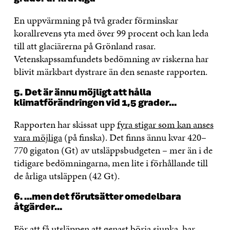
En uppvärmning på två grader förminskar
korallrevens yta med över 99 procent och kan leda
till att glaciärerna på Grönland rasar.
Vetenskapssamfundets bedömning av riskerna har
blivit märkbart dystrare än den senaste rapporten.
5.
Det är ännu möjligt att hålla
klimatförändringen vid 1,5 grader…
Rapporten har skissat upp
fyra stigar som kan anses
vara möjliga
(på finska). Det finns ännu kvar 420–
770 gigaton (Gt) av utsläppsbudgeten – mer än i de
tidigare bedömningarna, men lite i förhållande till
de årliga utsläppen (42 Gt).
6. …men det förutsätter omedelbara
åtgärder…
För att få utsläppen att genast börja sjunka, har