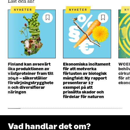
Läst den än?
I
E
I
E
E
T
E
T
NYHETER
NYHETER
N
T
T
T
T
T
N
T
N
N
Y
N
Y
Y
T
Y
T
T
T
T
T
T
F
T
F
F
Ö
F
Ö
Ö
N
Ö
N
N
S
N
S
S
T
S
T
Finland kan avsevärt
Ekonomiska incitament
WCEF
T
E
T
E
öka produktionen av
för att motverka
behöv
E
R
E
R
växtproteiner fram till
förlusten av biologisk
cirku
R
R
2040 – säkerställer
mångfald: Ny rapport
för a
försörjningstrygghete
presenterar 17
ekono
n och diversifierar
exempel på att
näringen
prissätta skador och
fördelar för naturen
Vad handlar det om?