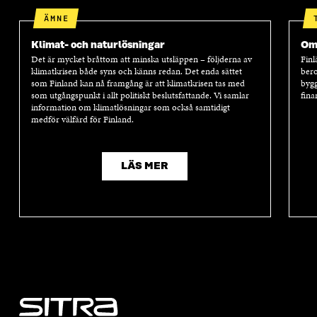
ÄMNE
Klimat- och naturlösningar
Oms
Det är mycket bråttom att minska utsläppen – följderna av
Finl
klimatkrisen både syns och känns redan. Det enda sättet
bero
som Finland kan nå framgång är att klimatkrisen tas med
bygg
som utgångspunkt i allt politiskt beslutsfattande. Vi samlar
fina
information om klimatlösningar som också samtidigt
medför välfärd för Finland.
LÄS MER