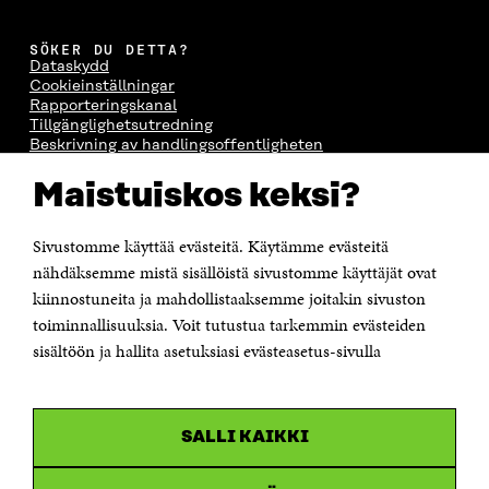
SÖKER DU DETTA?
Dataskydd
Cookieinställningar
Rapporteringskanal
Tillgänglighetsutredning
Beskrivning av handlingsoffentligheten
Sitra's digitala kommunikation och webbtjänster
Maistuiskos keksi?
KONTAKTA OSS
Jubileumsfonden för Finlands självständighet Sitra
Sivustomme käyttää evästeitä. Käytämme evästeitä
Östersjögatan 11–13, PB 160,
nähdäksemme mistä sisällöistä sivustomme käyttäjät ovat
00181 Helsingfors
kiinnostuneita ja mahdollistaaksemme joitakin sivuston
Tfn +358 294 618 991
toiminnallisuuksia. Voit tutustua tarkemmin evästeiden
Personalens e-postadresser har formen:
sisältöön ja hallita asetuksiasi evästeasetus-sivulla
fornamn.efternamn@sitra.fi
KANALER
SALLI KAIKKI
Facebook
Öppnas
i