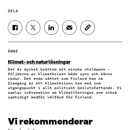
DELA
D
D
D
D
K
E
E
E
E
O
L
L
L
L
P
A
A
A
A
I
P
P
P
V
E
ÄMNE
Å
Å
Å
I
R
F
T
L
A
A
Klimat- och naturlösningar
A
W
I
E
A
Det är mycket bråttom att minska utsläppen –
C
I
N
-
R
följderna av klimatkrisen både syns och känns
E
T
K
P
T
redan. Det enda sättet som Finland kan nå
B
T
E
O
I
framgång är att klimatkrisen tas med som
O
E
D
S
K
utgångspunkt i allt politiskt beslutsfattande. Vi
O
R
I
T
E
samlar information om klimatlösningar som också
samtidigt medför välfärd för Finland.
K
Ö
N
Ö
L
Ö
P
Ö
P
N
P
P
P
P
S
P
N
P
N
L
N
A
N
A
Ä
Vi rekommenderar
A
S
A
S
N
S
I
S
I
K