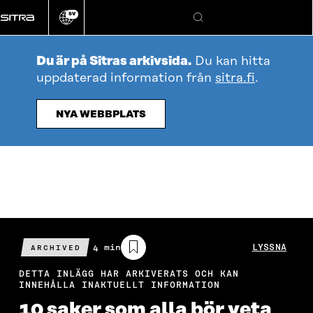
Gå
SV
direkt
Ändra
Sök
webbplatsens
till
språk
innehållet
Du är på Sitras arkivsida.
Du kan hitta
uppdaterad information från
sitra.fi
.
NYA WEBBPLATS
Beräknad
4 min
LYSSNA
ARCHIVED
läsningstid
DETTA INLÄGG HAR ARKIVERATS OCH KAN
INNEHÅLLA INAKTUELLT INFORMATION
10 saker som alla bör veta