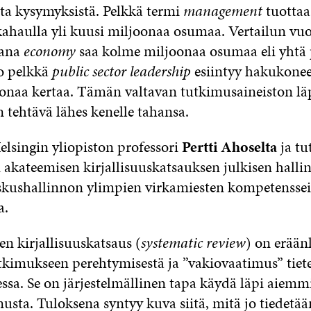
sta kysymyksistä. Pelkkä termi
management
tuottaa
kahaulla yli kuusi miljoonaa osumaa. Vertailun vu
sana
economy
saa kolme miljoonaa osumaa eli yhtä 
Jo pelkkä
public sector leadership
esiintyy hakukonee
joonaa kertaa. Tämän valtavan tutkimusaineiston l
tehtävä lähes kenelle tahansa.
lsingin yliopiston professori
Pertti Ahoselta
ja tu
a
akateemisen kirjallisuuskatsauksen julkisen halli
keskushallinnon ylimpien virkamiesten kompetenssei
a.
n kirjallisuuskatsaus (
systematic review
) on erään
kimukseen perehtymisestä ja ”vakiovaatimus” tiet
ssa. Se on järjestelmällinen tapa käydä läpi aiemm
usta. Tuloksena syntyy kuva siitä, mitä jo tiedetään