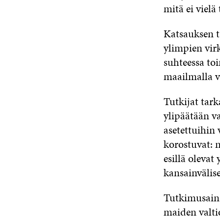
mitä ei vielä 
Katsauksen ta
ylimpien vir
suhteessa to
maailmalla 
Tutkijat tar
ylipäätään v
asetettuihin
korostuvat: 
esillä olevat
kansainvälis
Tutkimusainei
maiden valti