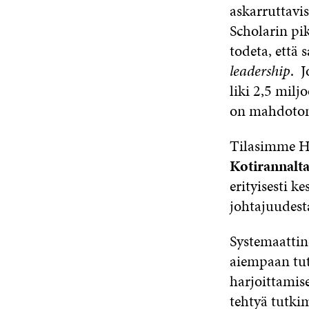
askarruttavi
Scholarin pi
todeta, että 
leadership
. 
liki 2,5 mil
on mahdoton 
Tilasimme He
Kotirannalt
erityisesti 
johtajuudest
Systemaattine
aiempaan tut
harjoittamise
tehtyä tutkim