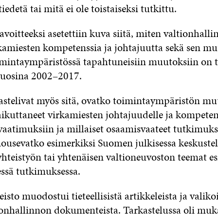
tiedetä tai mitä ei ole toistaiseksi tutkittu.
voitteeksi asetettiin kuva siitä, miten valtionhall
kamiesten kompetenssia ja johtajuutta sekä sen mu
imintaympäristössä tapahtuneisiin muutoksiin on t
vuosina 2002–2017.
kastelivat myös sitä, ovatko toimintaympäristön mu
aikuttaneet virkamiesten johtajuudelle ja kompetens
 vaatimuksiin ja millaiset osaamisvaateet tutkimuks
nousevatko esimerkiksi Suomen julkisessa keskustel
 yhteistyön tai yhtenäisen valtioneuvoston teemat e
essä tutkimuksessa.
sto muodostui tieteellisistä artikkeleista ja valiko
onhallinnon dokumenteista. Tarkastelussa oli mu