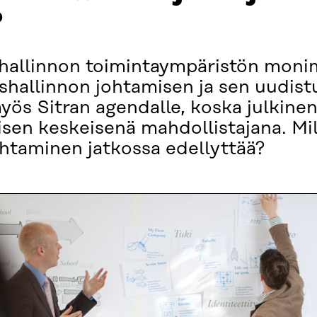
?
a hallinnon toimintaympäristön mon
ishallinnon johtamisen ja sen uudist
s Sitran agendalle, koska julkinen
en keskeisenä mahdollistajana. Mil
johtaminen jatkossa edellyttää?