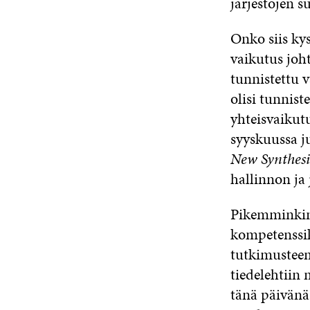
järjestöjen 
Onko siis kys
vaikutus joh
tunnistettu va
olisi tunnist
yhteisvaikut
syyskuussa j
New Synthesi
hallinnon ja
Pikemminkin 
kompetenssiky
tutkimusteem
tiedelehtiin
tänä päivänä