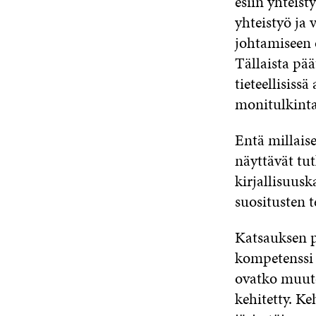
esiin yhteist
yhteistyö ja
johtamiseen o
Tällaista pää
tieteellisissä
monitulkinta
Entä millaise
näyttävät tu
kirjallisuusk
suositusten t
Katsauksen p
kompetenssi 
ovatko muutok
kehitetty. Ke