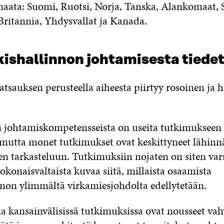
ta: Suomi, Ruotsi, Norja, Tanska, Alankomaat, S
Britannia, Yhdysvallat ja Kanada.
kishallinnon johtamisesta tiede
atsauksen perusteella aiheesta piirtyy rosoinen ja 
 johtamiskompetensseista on useita tutkimukseen 
, mutta monet tutkimukset ovat keskittyneet lähinnä
n tarkasteluun. Tutkimuksiin nojaten on siten var
konaisvaltaista kuvaa siitä, millaista osaamista
nnon ylimmältä virkamiesjohdolta edellytetään.
a kansainvälisissä tutkimuksissa ovat nousseet v