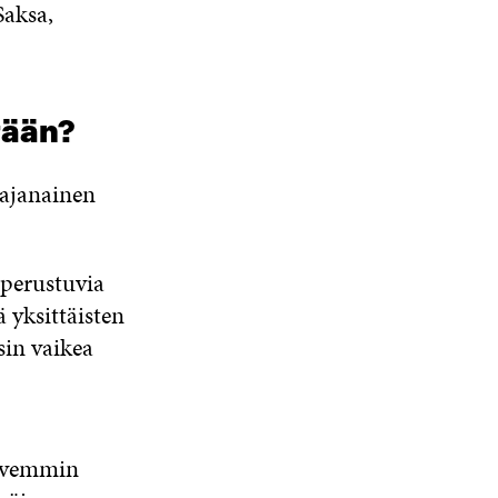
aksa,
tään?
hajanainen
perustuvia
 yksittäisten
sin vaikea
ahvemmin