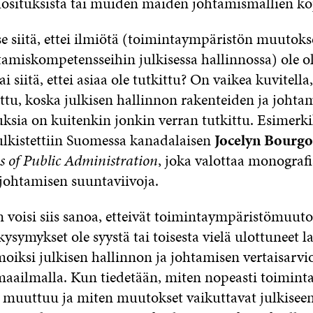
suosituksista tai muiden maiden johtamismallien ko
e siitä, ettei ilmiötä (toimintaympäristön muutokse
tamiskompetensseihin julkisessa hallinnossa) ole o
i siitä, ettei asiaa ole tutkittu? On vaikea kuvitella,
ettu, koska julkisen hallinnon rakenteiden ja johta
uksia on kuitenkin jonkin verran tutkittu. Esimerki
ulkistettiin Suomessa kanadalaisen
Jocelyn Bourgo
s of Public Administration
, joka valottaa monografi
 johtamisen suuntaviivoja.
voisi siis sanoa, etteivät toimintaympäristömuuto
symykset ole syystä tai toisesta vielä ulottuneet 
oiksi julkisen hallinnon ja johtamisen vertaisarvi
 maailmalla. Kun tiedetään, miten nopeasti toimin
 muuttuu ja miten muutokset vaikuttavat julkiseen