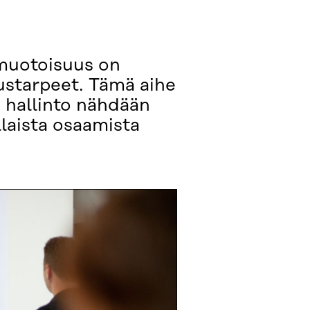
imuotoisuus on
ustarpeet. Tämä aihe
 hallinto nähdään
laista osaamista