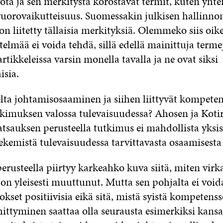
yötä ja sen merkitystä korostavat termit, kuten yhte
 vuorovaikutteisuus. Suomessakin julkisen hallinno
n liitetty tällaisia merkityksiä. Olemmeko siis oikea
telmää ei voida tehdä, sillä edellä mainittuja term
 artikkeleissa varsin monella tavalla ja ne ovat siksi
isia.
lta johtamisosaaminen ja siihen liittyvät kompeten
tkimuksen valossa tulevaisuudessa? Ahosen ja Kot
atsauksen perusteella tutkimus ei mahdollista yksise
ekemistä tulevaisuudessa tarvittavasta osaamisesta t
erusteella piirtyy karkeahko kuva siitä, miten vir
on yleisesti muuttunut. Mutta sen pohjalta ei void
set positiivisia eikä sitä, mistä syistä kompetenss
hittyminen saattaa olla seurausta esimerkiksi kansa