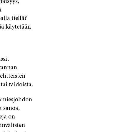
näisyys,
n
lla tiellä?
ejä käytetään
ssit
irannan
litteisten
ai taidoista.
kamiesjohdon
a sanoa,
eja on
invälisten