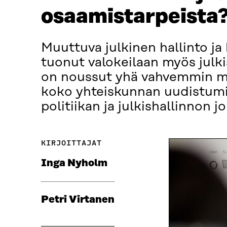
osaamistarpeista
Muuttuva julkinen hallinto j
tuonut valokeilaan myös julk
on noussut yhä vahvemmin myö
koko yhteiskunnan uudistumis
politiikan ja julkishallinnon 
KIRJOITTAJAT
Inga Nyholm
Petri Virtanen