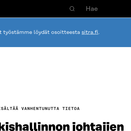
ot työstämme löydät osoitteesta
sitra.fi
.
ISÄLTÄÄ VANHENTUNUTTA TIETOA
ishallinnon johtajien