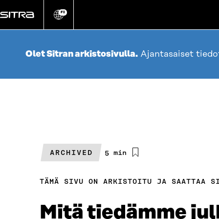
Siirry
suoraan
FI
Vaihda
sivuston
sisältöön
kieli
Olet Sitran arkistosivulla.
Ajantasaiset tied
ARCHIVED
Arvioitu
5 min
lukuaika
TÄMÄ SIVU ON ARKISTOITU JA SAATTAA S
Mitä tiedämme julk