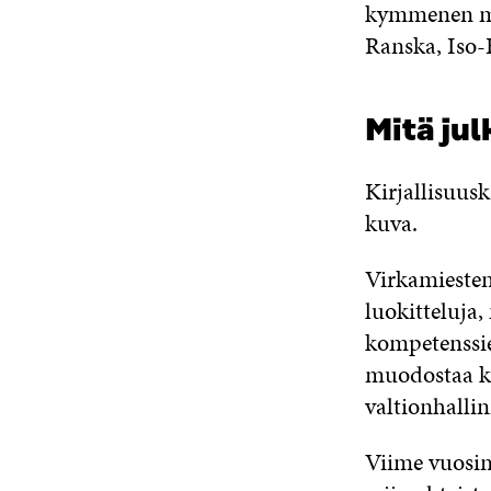
kymmenen maa
Ranska, Iso-
Mitä jul
Kirjallisuusk
kuva.
Virkamiesten
luokitteluja
kompetenssie
muodostaa ko
valtionhalli
Viime vuosin