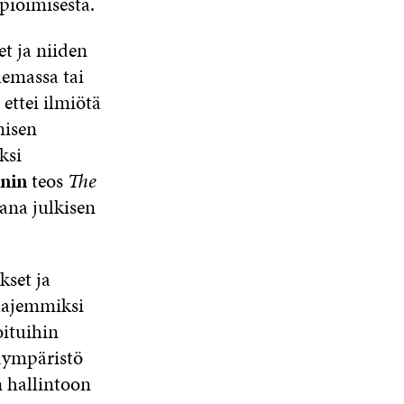
pioimisesta.
t ja niiden
lemassa tai
 ettei ilmiötä
misen
ksi
nin
teos
The
ana julkisen
kset ja
laajemmiksi
oituihin
taympäristö
 hallintoon