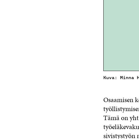
Kuva: Minna 
Osaamisen ke
työllistymise
Tämä on yhte
työeläkevaku
sivistystyön