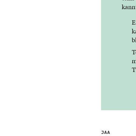
kannu
E
k
b
T
m
T
JAA