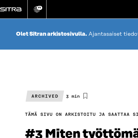
Siirry
suoraan
FI
Vaihda
sivuston
sisältöön
kieli
Olet Sitran arkistosivulla.
Ajantasaiset tied
ARCHIVED
Arvioitu
3 min
lukuaika
TÄMÄ SIVU ON ARKISTOITU JA SAATTAA S
#3 Miten työttömä