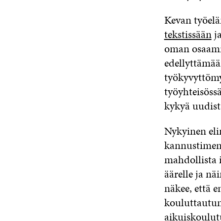
Kevan työelä
tekstissään
ja
oman osaamis
edellyttämä
työkyvyttömy
työyhteisöss
kykyä uudist
Nykyinen eli
kannustimen 
mahdollista 
äärelle ja n
näkee, että 
kouluttautumi
aikuiskoulutu