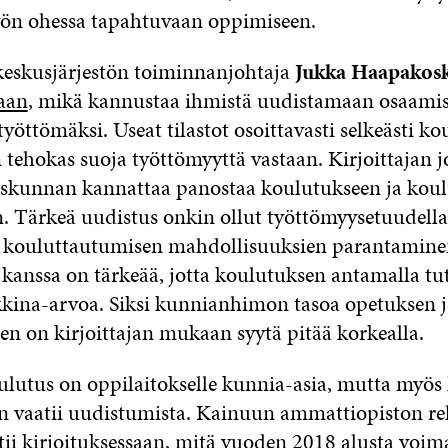
ön ohessa tapahtuvaan oppimiseen.
eskusjärjestön toiminnanjohtaja
Jukka Haapakosk
saan
, mikä kannustaa ihmistä uudistamaan osaamis
yöttömäksi. Useat tilastot osoittavasti selkeästi k
n tehokas suoja työttömyyttä vastaan. Kirjoittajan 
eiskunnan kannattaa panostaa koulutukseen ja kou
n. Tärkeä uudistus onkin ollut työttömyysetuudell
 kouluttautumisen mahdollisuuksien parantaminen
 kanssa on tärkeää, jotta koulutuksen antamalla tu
kkina-arvoa. Siksi kunnianhimon tasoa opetuksen 
en on kirjoittajan mukaan syytä pitää korkealla.
lutus on oppilaitokselle kunnia-asia, mutta myös
n vaatii uudistumista. Kainuun ammattiopiston re
tii
kirjoituksessaan
, mitä vuoden 2018 alusta voim