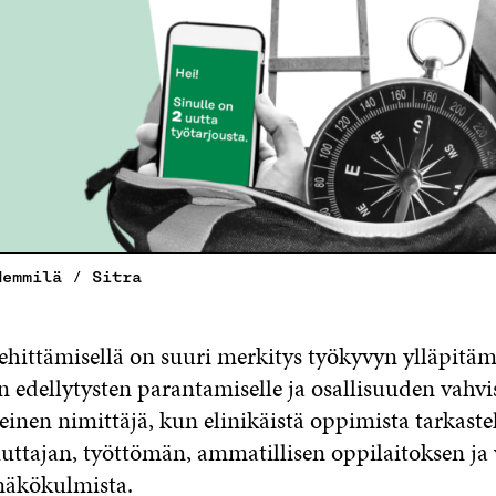
Hemmilä / Sitra
hittämisellä on suuri merkitys työkyvyn ylläpitämi
n edellytysten parantamiselle ja osallisuuden vahvi
inen nimittäjä, kun elinikäistä oppimista tarkaste
uttajan, työttömän, ammatillisen oppilaitoksen ja
 näkökulmista.