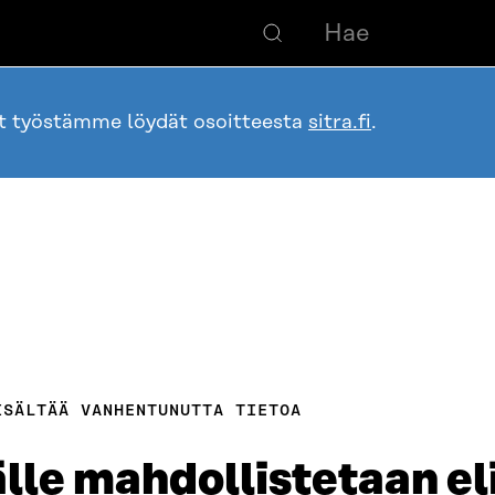
ot työstämme löydät osoitteesta
sitra.fi
.
ISÄLTÄÄ VANHENTUNUTTA TIETOA
lle mahdollistetaan el