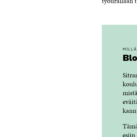
työurallaan 
MILLÄ
Blo
Sitr
koulu
mistä
eväit
kannu
Tämä 
esiin