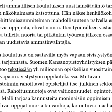
eli ammatillisen koulutuksen uusi lainsäädäntö tar
n näkökulmasta katsottuna. Hän näkee henkilökoh
hittämissuunnitelman mahdollisuutena palvella eri
levia oppijoita, olivat nämä sitten työuralleen vast
a tulleita nuoria tai pitkänkin työuran jälkeen os
n uudistavia ammatinvaihtajia.
 koulutusta on saatavilla myös vapaan sivistystyö
n tarjonnasta. Suomen Kansanopistoyhdistyksen pä
too
tekstissään
yli miljoonan opiskelijan vuosittai
vapaan sivistystyön oppilaitoksissa. Mittavan
toinnin rahoittavat opiskelijat itse, julkinen sekto
ssä. Rahoitusmuotoja ovat valtionosuudet, opintotu
. Malli tarjoaa kannusteita moninaisiin oppimisen j
 olivat oppijat nuoria tai vanhoja, kotoutuvia maah