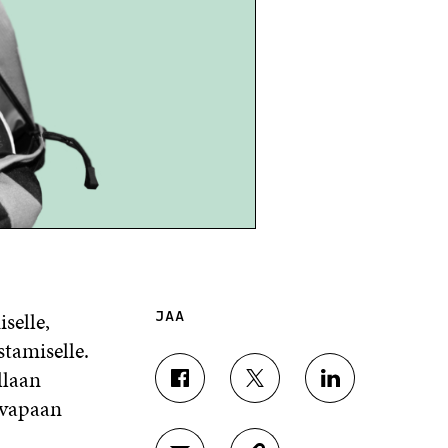
selle,
JAA
stamiselle.
llaan
J
J
J
 vapaan
A
A
A
A
A
A
F
T
L