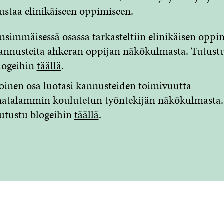
staa elinikäiseen oppimiseen.
nsimmäisessä osassa tarkasteltiin elinikäisen oppi
annusteita ahkeran oppijan näkökulmasta. Tutust
logeihin
täällä
.
oinen osa luotasi kannusteiden toimivuutta
atalammin koulutetun työntekijän näkökulmasta.
utustu blogeihin
täällä
.