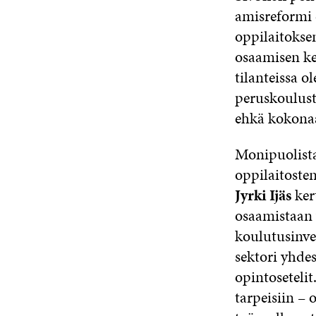
amisreformi 
oppilaitokse
osaamisen ke
tilanteissa o
peruskoulust
ehkä kokonaa
Monipuolista
oppilaitoste
Jyrki Ijäs
ker
osaamistaan 
koulutusinves
sektori yhde
opintosetelit
tarpeisiin –