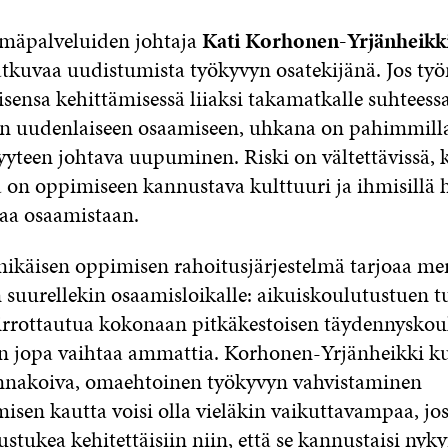
mäpalveluiden johtaja
Kati Korhonen-Yrjänheikk
tkuvaa uudistumista työkyvyn osatekijänä. Jos työn
ensa kehittämisessä liiaksi takamatkalle suhteess
än uudenlaiseen osaamiseen, uhkana on pahimmill
yteen johtava uupuminen. Riski on vältettävissä, 
ä on oppimiseen kannustava kulttuuri ja ihmisillä 
aa osaamistaan.
nikäisen oppimisen rahoitusjärjestelmä tarjoaa me
suurellekin osaamisloikalle: aikuiskoulutustuen t
irrottautua kokonaan pitkäkestoisen täydennysko
äin jopa vaihtaa ammattia. Korhonen-Yrjänheikki k
ennakoiva, omaehtoinen työkyvyn vahvistaminen
sen kautta voisi olla vieläkin vaikuttavampaa, jos
stukea kehitettäisiin niin, että se kannustaisi nyky