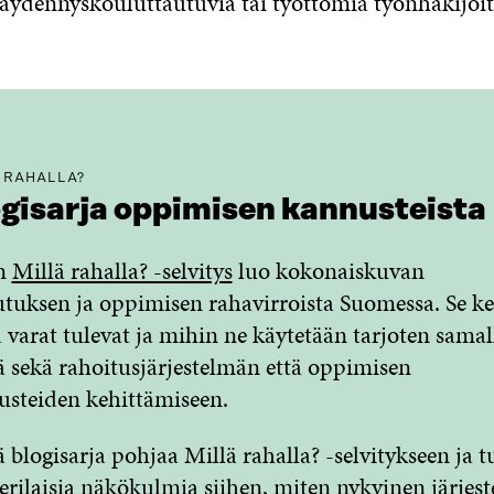
täydennyskouluttautuvia tai työttömiä työnhakijoit
 RAHALLA?
gisarja oppimisen kannusteista
an
Millä rahalla? -selvitys
luo kokonaiskuvan
tuksen ja oppimisen rahavirroista Suomessa. Se ke
 varat tulevat ja mihin ne käytetään tarjoten samal
ä sekä rahoitusjärjestelmän että oppimisen
steiden kehittämiseen.
blogisarja pohjaa Millä rahalla? -selvitykseen ja t
 erilaisia näkökulmia siihen, miten nykyinen järjes