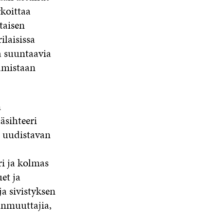
koittaa
taisen
laisissa
aa suuntaavia
aamistaan
n
äsihteeri
n uudistavan
ri ja kolmas
et ja
a sivistyksen
anmuuttajia,