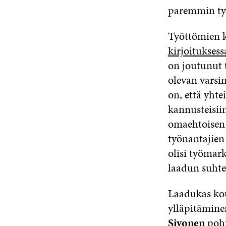
paremmin ty
Työttömien k
kirjoitukses
on joutunut t
olevan varsi
on, että yht
kannusteisii
omaehtoisen
työnantajien
olisi työmar
laadun suhte
Laadukas kou
ylläpitämine
Sivonen
poh