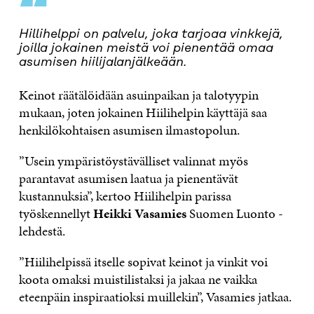
“
Hillihelppi on palvelu, joka tarjoaa vinkkejä,
joilla jokainen meistä voi pienentää omaa
asumisen hiilijalanjälkeään.
Keinot räätälöidään asuinpaikan ja talotyypin
mukaan, joten jokainen Hiilihelpin käyttäjä saa
henkilökohtaisen asumisen ilmastopolun.
”Usein ympäristöystävälliset valinnat myös
parantavat asumisen laatua ja pienentävät
kustannuksia”, kertoo Hiilihelpin parissa
työskennellyt
Heikki Vasamies
Suomen Luonto -
lehdestä.
”Hiilihelpissä itselle sopivat keinot ja vinkit voi
koota omaksi muistilistaksi ja jakaa ne vaikka
eteenpäin inspiraatioksi muillekin”, Vasamies jatkaa.