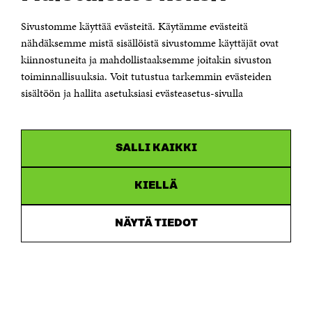
00181 Helsinki
Sivustomme käyttää evästeitä. Käytämme evästeitä
Puhelin +358 294 618 991
Sähköpostiosoite
nähdäksemme mistä sisällöistä sivustomme käyttäjät ovat
etunimi.sukunimi@sitra.fi tai sitra@sitra.fi
kiinnostuneita ja mahdollistaaksemme joitakin sivuston
Saapumisohjeet
toiminnallisuuksia. Voit tutustua tarkemmin evästeiden
sisältöön ja hallita asetuksiasi evästeasetus-sivulla
Y-tunnus 0202132-3
OLEMME NÄISSÄ SOMEISSA
SALLI KAIKKI
Facebook
Avautuu
uudessa
Linkedin
ikkunassa
KIELLÄ
Avautuu
uudessa
Youtube
ikkunassa
Avautuu
NÄYTÄ TIEDOT
uudessa
Instagram
ikkunassa
Avautuu
uudessa
ikkunassa