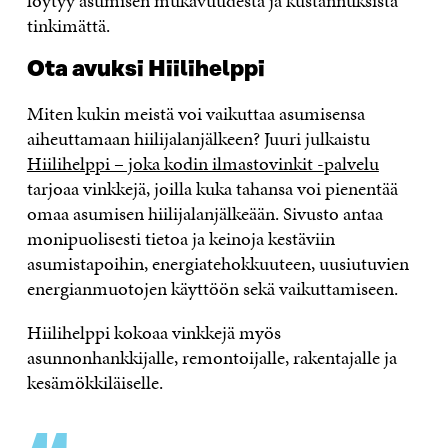
löytyy asumisen mukavuudesta ja kustannuksista
tinkimättä.
Ota avuksi Hiilihelppi
Miten kukin meistä voi vaikuttaa asumisensa
aiheuttamaan hiilijalanjälkeen? Juuri julkaistu
Hiilihelppi – joka kodin ilmastovinkit -palvelu
tarjoaa vinkkejä, joilla kuka tahansa voi pienentää
omaa asumisen hiilijalanjälkeään. Sivusto antaa
monipuolisesti tietoa ja keinoja kestäviin
asumistapoihin, energiatehokkuuteen, uusiutuvien
energianmuotojen käyttöön sekä vaikuttamiseen.
Hiilihelppi kokoaa vinkkejä myös
asunnonhankkijalle, remontoijalle, rakentajalle ja
kesämökkiläiselle.