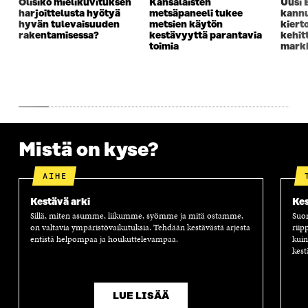
Olisiko mielikuvituksen
Kansalaisten
Uusi 
I
K
I
A
harjoittelusta hyötyä
metsäpaneeli tukee
kannu
K
K
K
I
hyvän tulevaisuuden
metsien käytön
kiert
K
U
K
K
rakentamisessa?
kestävyyttä parantavia
kehit
U
N
U
K
toimia
markk
N
A
N
U
A
S
A
N
S
S
S
A
S
A
S
S
A
A
S
A
Mistä on kyse?
AIHE
Kestävä arki
Kes
Sillä, miten asumme, liikumme, syömme ja mitä ostamme,
Suom
on valtavia ympäristövaikutuksia. Tehdään kestävästä arjesta
riip
entistä helpompaa ja houkuttelevampaa.
kuin
kest
LUE LISÄÄ