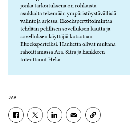
jonka tarkoituksena on rohkaista
asukkaita tekemään ympäristöystävällisiä
valintoja arjessa. Ekoeksperttitoimintaa
tehdään pelillisen sovelluksen kautta ja
sovelluksen käyttäjiä kutsutaan
Ekoeksperteiksi. Hanketta olivat mukana
rahoittamassa Ara, Sitra ja hankkeen
toteuttanut Heka.
JAA
J
J
J
J
K
A
A
A
A
O
A
A
A
A
P
F
T
L
S
I