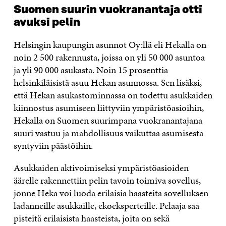
Suomen suurin vuokranantaja otti
avuksi pelin
Helsingin kaupungin asunnot Oy:llä eli Hekalla on
noin 2 500 rakennusta, joissa on yli 50 000 asuntoa
ja yli 90 000 asukasta. Noin 15 prosenttia
helsinkiläisistä asuu Hekan asunnossa. Sen lisäksi,
että Hekan asukastominnassa on todettu asukkaiden
kiinnostus asumiseen liittyviin ympäristöasioihin,
Hekalla on Suomen suurimpana vuokranantajana
suuri vastuu ja mahdollisuus vaikuttaa asumisesta
syntyviin päästöihin.
Asukkaiden aktivoimiseksi ympäristöasioiden
äärelle rakennettiin pelin tavoin toimiva sovellus,
jonne Heka voi luoda erilaisia haasteita sovelluksen
ladanneille asukkaille, ekoeksperteille. Pelaaja saa
pisteitä erilaisista haasteista, joita on sekä