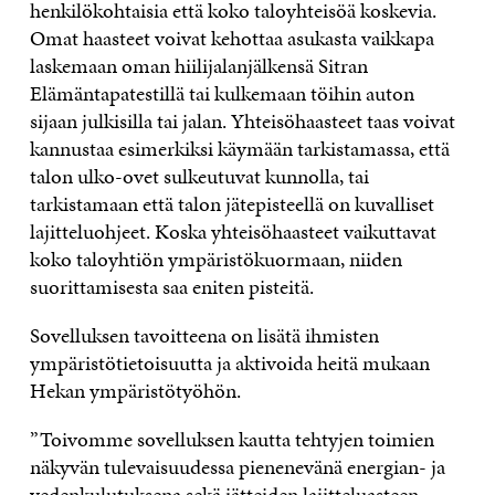
henkilökohtaisia että koko taloyhteisöä koskevia.
Omat haasteet voivat kehottaa asukasta vaikkapa
laskemaan oman hiilijalanjälkensä Sitran
Elämäntapatestillä tai kulkemaan töihin auton
sijaan julkisilla tai jalan. Yhteisöhaasteet taas voivat
kannustaa esimerkiksi käymään tarkistamassa, että
talon ulko-ovet sulkeutuvat kunnolla, tai
tarkistamaan että talon jätepisteellä on kuvalliset
lajitteluohjeet. Koska yhteisöhaasteet vaikuttavat
koko taloyhtiön ympäristökuormaan, niiden
suorittamisesta saa eniten pisteitä.
Sovelluksen tavoitteena on lisätä ihmisten
ympäristötietoisuutta ja aktivoida heitä mukaan
Hekan ympäristötyöhön.
”Toivomme sovelluksen kautta tehtyjen toimien
näkyvän tulevaisuudessa pienenevänä energian- ja
vedenkulutuksena sekä jätteiden lajitteluasteen