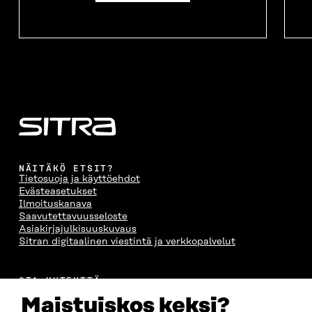
NÄITÄKÖ ETSIT?
Tietosuoja ja käyttöehdot
Evästeasetukset
Ilmoituskanava
Saavutettavuusseloste
Asiakirjajulkisuuskuvaus
Sitran digitaalinen viestintä ja verkkopalvelut
OTA YHTEYTTÄ
Suomen itsenäisyyden juhlarahasto Sitra
Maistuiskos keksi?
Itämerenkatu 11-13, PL 160,