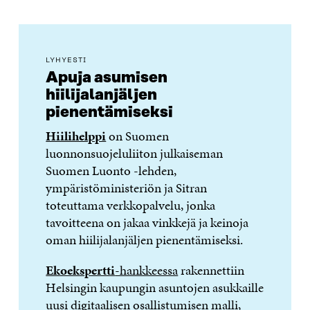
LYHYESTI
Apuja asumisen
hiilijalanjäljen
pienentämiseksi
Hiilihelppi
on Suomen
luonnonsuojeluliiton julkaiseman
Suomen Luonto -lehden,
ympäristöministeriön ja Sitran
toteuttama verkkopalvelu, jonka
tavoitteena on jakaa vinkkejä ja keinoja
oman hiilijalanjäljen pienentämiseksi.
Ekoekspertti
-hankkeessa
rakennettiin
Helsingin kaupungin asuntojen asukkaille
uusi digitaalisen osallistumisen malli,