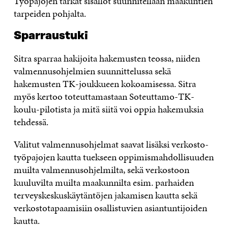
Työpajojen tarkat sisällöt suunnitellaan maakuntien
tarpeiden pohjalta.
Sparraustuki
Sitra sparraa hakijoita hakemusten teossa, niiden
valmennusohjelmien suunnittelussa sekä
hakemusten TK-joukkueen kokoamisessa. Sitra
myös kertoo toteuttamastaan Soteuttamo-TK-
koulu-pilotista ja mitä siitä voi oppia hakemuksia
tehdessä.
Valitut valmennusohjelmat saavat lisäksi verkosto-
työpajojen kautta tuekseen oppimismahdollisuuden
muilta valmennusohjelmilta, sekä verkostoon
kuuluvilta muilta maakunnilta esim. parhaiden
terveyskeskuskäytäntöjen jakamisen kautta sekä
verkostotapaamisiin osallistuvien asiantuntijoiden
kautta.