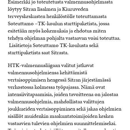
Esimerkki jo toteutetusta valmennusohjelmasta
löytyy Sitran Iisalmen ja Kiuruveden
terveyskeskusten henkilöstölle toteuttamasta
Soteuttamo –TK-koulun starttipaketista, jossa
esitetään myös kokemuksia ja ehdotus miten
tehdyn ohjelman pohjalta vastaavan voisi toteuttaa.
Lisätietoja Soteuttamo TK-koulusta sekä
starttipaketista saat Sitrasta.
HTK-valmennusliigaan valitut jatkavat
valmennusohjelmiensa kehittämistä
vertaisoppimisen hengessä Sitran järjestämässä
verkostossa kolmessa työpajassa. Nämä ovat
intensiivitapaamisia, joiden tavoitteena on jalostaa
valmennusohjelmia, mahdollistaa valittujen
joukkueiden vertaisoppiminen sekä jakaa ohjelmien
sisällöt muidenkin maakuntatoimijoiden kesken
vastaavien tulevien ohjelmien suunnittelemiseksi.