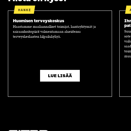
A
HANKE
Huomisen terveys­keskus
Ihm
pal
Haastamme maakunnalliset toimijat, kuntayhtymät ja
Suun
sairaanhoitopiirit valmentamaan alueidensa
sote
terveyskeskusten kilpailukykyä.
vaik
saad
toim
muut
LUE LISÄÄ