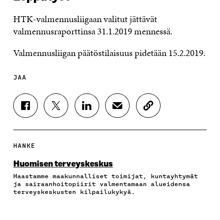
HTK-valmennusliigaan valitut jättävät
valmennusraporttinsa 31.1.2019 mennessä.
Valmennusliigan päätöstilaisuus pidetään 15.2.2019.
JAA
J
J
J
J
K
A
A
A
A
O
A
A
A
A
P
F
T
L
S
I
A
W
I
Ä
O
HANKE
C
I
N
H
I
E
T
K
K
A
Huomisen terveys­keskus
B
T
E
Ö
R
Haastamme maakunnalliset toimijat, kuntayhtymät
O
E
D
P
T
ja sairaanhoitopiirit valmentamaan alueidensa
O
R
I
O
I
terveyskeskusten kilpailukykyä.
K
I
N
S
K
I
S
I
T
K
S
S
S
I
E