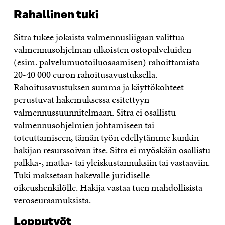
Rahallinen tuki
Sitra tukee jokaista valmennusliigaan valittua
valmennusohjelman ulkoisten ostopalveluiden
(esim. palvelumuotoiluosaamisen) rahoittamista
20-40 000 euron rahoitusavustuksella.
Rahoitusavustuksen summa ja käyttökohteet
perustuvat hakemuksessa esitettyyn
valmennussuunnitelmaan. Sitra ei osallistu
valmennusohjelmien johtamiseen tai
toteuttamiseen, tämän työn edellytämme kunkin
hakijan resurssoivan itse. Sitra ei myöskään osallistu
palkka-, matka- tai yleiskustannuksiin tai vastaaviin.
Tuki maksetaan hakevalle juridiselle
oikeushenkilölle. Hakija vastaa tuen mahdollisista
veroseuraamuksista.
Lopputyöt