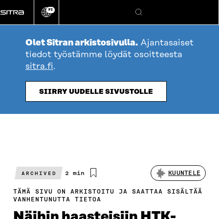
Siirry
FI
suoraan
Vaihda
Hae
sivuston
sisältöön
kieli
Olet Sitran arkistosivulla.
Ajantasaiset
tiedot työstämme löydät osoitteesta
sitra.fi
.
SIIRRY UUDELLE SIVUSTOLLE
Arvioitu
2 min
KUUNTELE
ARCHIVED
lukuaika
TÄMÄ SIVU ON ARKISTOITU JA SAATTAA SISÄLTÄÄ
VANHENTUNUTTA TIETOA
Näihin haasteisiin HTK-