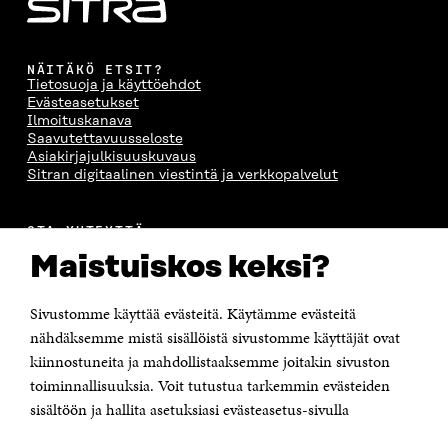
NÄITÄKÖ ETSIT?
Tietosuoja ja käyttöehdot
Evästeasetukset
Ilmoituskanava
Saavutettavuusseloste
Asiakirjajulkisuuskuvaus
Sitran digitaalinen viestintä ja verkkopalvelut
OTA YHTEYTTÄ
Suomen itsenäisyyden juhlarahasto Sitra
Maistuiskos keksi?
Itämerenkatu 11-13, PL 160,
00181 Helsinki
Sivustomme käyttää evästeitä. Käytämme evästeitä
Puhelin +358 294 618 991
Sähköpostiosoite
nähdäksemme mistä sisällöistä sivustomme käyttäjät ovat
etunimi.sukunimi@sitra.fi tai sitra@sitra.fi
kiinnostuneita ja mahdollistaaksemme joitakin sivuston
toiminnallisuuksia. Voit tutustua tarkemmin evästeiden
Saapumisohjeet
sisältöön ja hallita asetuksiasi evästeasetus-sivulla
Y-tunnus 0202132-3