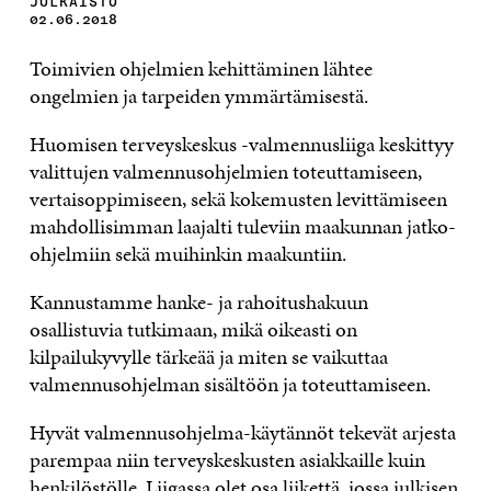
JULKAISTU
02.06.2018
Toimivien ohjelmien kehittäminen lähtee
ongelmien ja tarpeiden ymmärtämisestä.
Huomisen terveyskeskus -valmennusliiga keskittyy
valittujen valmennusohjelmien toteuttamiseen,
vertaisoppimiseen, sekä kokemusten levittämiseen
mahdollisimman laajalti tuleviin maakunnan jatko-
ohjelmiin sekä muihinkin maakuntiin.
Kannustamme hanke- ja rahoitushakuun
osallistuvia tutkimaan, mikä oikeasti on
kilpailukyvylle tärkeää ja miten se vaikuttaa
valmennusohjelman sisältöön ja toteuttamiseen.
Hyvät valmennusohjelma-käytännöt tekevät arjesta
parempaa niin terveyskeskusten asiakkaille kuin
henkilöstölle. Liigassa olet osa liikettä, jossa julkisen