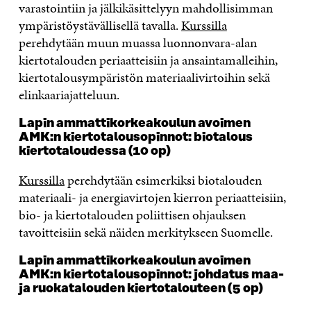
varastointiin ja jälkikäsittelyyn mahdollisimman
ympäristöystävällisellä tavalla.
Kurssilla
perehdytään muun muassa luonnonvara-alan
kiertotalouden periaatteisiin ja ansaintamalleihin,
kiertotalousympäristön materiaalivirtoihin sekä
elinkaariajatteluun.
Lapin ammattikorkeakoulun avoimen
AMK:n kiertotalousopinnot: biotalous
kiertotaloudessa (10 op)
Kurssilla
perehdytään esimerkiksi biotalouden
materiaali- ja energiavirtojen kierron periaatteisiin,
bio- ja kiertotalouden poliittisen ohjauksen
tavoitteisiin sekä näiden merkitykseen Suomelle.
Lapin ammattikorkeakoulun avoimen
AMK:n kiertotalousopinnot: johdatus maa-
ja ruokatalouden kiertotalouteen (5 op)