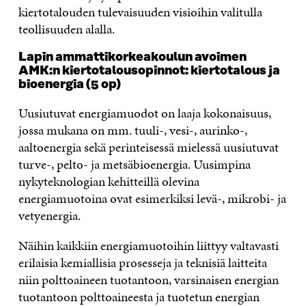
kiertotalouden tulevaisuuden visioihin valitulla
teollisuuden alalla.
Lapin ammattikorkeakoulun avoimen
AMK:n kiertotalousopinnot: kiertotalous ja
bioenergia (5 op)
Uusiutuvat energiamuodot on laaja kokonaisuus,
jossa mukana on mm. tuuli-, vesi-, aurinko-,
aaltoenergia sekä perinteisessä mielessä uusiutuvat
turve-, pelto- ja metsäbioenergia. Uusimpina
nykyteknologian kehitteillä olevina
energiamuotoina ovat esimerkiksi levä-, mikrobi- ja
vetyenergia.
Näihin kaikkiin energiamuotoihin liittyy valtavasti
erilaisia kemiallisia prosesseja ja teknisiä laitteita
niin polttoaineen tuotantoon, varsinaisen energian
tuotantoon polttoaineesta ja tuotetun energian