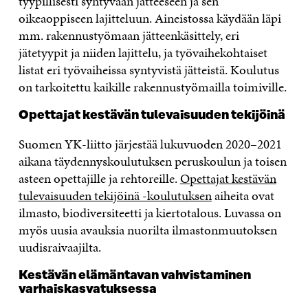
tyypillisesti syntyvään jätteeseen ja sen
oikeaoppiseen lajitteluun. Aineistossa käydään läpi
mm. rakennustyömaan jätteenkäsittely, eri
jätetyypit ja niiden lajittelu, ja työvaihekohtaiset
listat eri työvaiheissa syntyvistä jätteistä. Koulutus
on tarkoitettu kaikille rakennustyömailla toimiville.
Opettajat kestävän tulevaisuuden tekijöinä
Suomen YK-liitto järjestää lukuvuoden 2020–2021
aikana täydennyskoulutuksen peruskoulun ja toisen
asteen opettajille ja rehtoreille.
Opettajat kestävän
tulevaisuuden tekijöinä -koulutuksen
aiheita ovat
ilmasto, biodiversiteetti ja kiertotalous. Luvassa on
myös uusia avauksia nuorilta ilmastonmuutoksen
uudisraivaajilta.
Kestävän elämäntavan vahvistaminen
varhaiskasvatuksessa