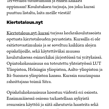
Tervetuloa tutustumaan ja ennen kaikkea
oppimaan! Koulutuksen tarjoaja, jos joku kurssi
puuttuu listalta, laita meille viestiä!
Kiertotalous.nyt
Kiertotalous.nyt-kurssi
tarjoaa korkeakoulutasoista
opetusta kiertotalouden perusteista. Kurssilla ei ole
esitietovaatimuksia ja se soveltuu kaikkien alojen
opiskelijoille, sekä käytettäväksi muussa
koulutuksessa esimerkiksi järjestöissä tai yrityksissä.
Opintokokonaisuus on toteutettu yhteistyössä LUT
Yliopiston, Helsingin yliopiston, Aalto-yliopiston ja
Itä-Suomen yliopiston kanssa. Kurssin suurimpana
rahoittajana toimii Sitra.
Opiskelukokonaisuus koostuu viidestä eri osiosta.
Ensimmäisessä osiossa tarkastellaan nykyistä
resurssien käyttöä ja siitä aiheutuvia haasteita sekä