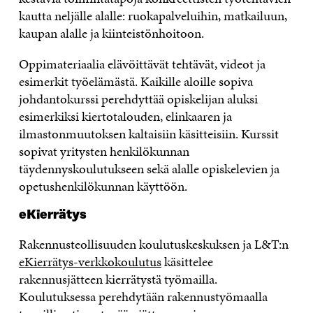
kautta neljälle alalle: ruokapalveluihin, matkailuun,
kaupan alalle ja kiinteistönhoitoon.
Oppimateriaalia elävöittävät tehtävät, videot ja
esimerkit työelämästä. Kaikille aloille sopiva
johdantokurssi perehdyttää opiskelijan aluksi
esimerkiksi kiertotalouden, elinkaaren ja
ilmastonmuutoksen kaltaisiin käsitteisiin. Kurssit
sopivat yritysten henkilökunnan
täydennyskoulutukseen sekä alalle opiskelevien ja
opetushenkilökunnan käyttöön.
eKierrätys
Rakennusteollisuuden koulutuskeskuksen ja L&T:n
eKierrätys-verkkokoulutus
käsittelee
rakennusjätteen kierrätystä työmailla.
Koulutuksessa perehdytään rakennustyömaalla