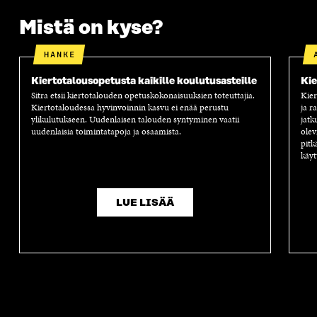
Mistä on kyse?
HANKE
Kiertotalousopetusta kaikille koulutusasteille
Kie
Sitra etsii kiertotalouden opetuskokonaisuuksien toteuttajia.
Kier
Kiertotaloudessa hyvinvoinnin kasvu ei enää perustu
ja r
ylikulutukseen. Uudenlaisen talouden syntyminen vaatii
jatk
uudenlaisia toimintatapoja ja osaamista.
olev
pitk
käyt
LUE LISÄÄ