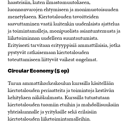
haasteisiin, kuten ilmastomuutokseen,
luonnonvarojen ehtymiseen ja monimuotoisuuden
menetykseen. Kiertotalouden tavoitteiden
saavuttaminen vaatii kuitenkin uudenlaista ajattelua
ja toimintamalleja, monipuolista asiantuntemusta ja
liiketoiminnan uudelleen suuntautumista.
Erityisesti tarvitaan erityyppisiä ammattilaisia, jotka
pystyvät ratkaisemaan kiertotalouden
toteuttamiseen liittyvät vaikeat ongelmat.
Circular Economy (5 op)
Turun ammattikorkeakoulun kurssilla käsitellään
kiertotalouden periaatteita ja toimintoja kestävän
kehityksen näkökulmasta. Kurssilla tutustutaan
kiertotalouden tuomiin etuihin ja mahdollisuuksiin
yhteiskunnalle ja yrityksille sekä erilaisiin
kiertotalouden liiketoimintamalleihin.