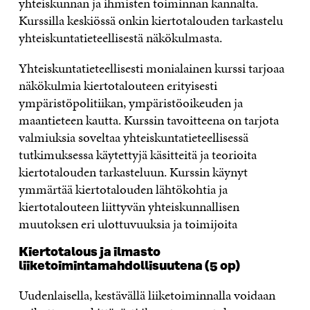
yhteiskunnan ja ihmisten toiminnan kannalta.
Kurssilla keskiössä onkin kiertotalouden tarkastelu
yhteiskuntatieteellisestä näkökulmasta.
Yhteiskuntatieteellisesti monialainen kurssi tarjoaa
näkökulmia kiertotalouteen erityisesti
ympäristöpolitiikan, ympäristöoikeuden ja
maantieteen kautta. Kurssin tavoitteena on tarjota
valmiuksia soveltaa yhteiskuntatieteellisessä
tutkimuksessa käytettyjä käsitteitä ja teorioita
kiertotalouden tarkasteluun. Kurssin käynyt
ymmärtää kiertotalouden lähtökohtia ja
kiertotalouteen liittyvän yhteiskunnallisen
muutoksen eri ulottuvuuksia ja toimijoita
Kiertotalous ja ilmasto
liiketoimintamahdollisuutena (5 op)
Uudenlaisella, kestävällä liiketoiminnalla voidaan