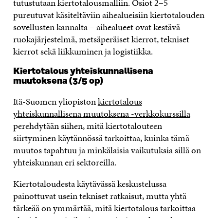
tutustutaan kiertotalousmalliin. Osiot 2–5
pureutuvat käsiteltäviin aihealueisiin kiertotalouden
sovellusten kannalta – aihealueet ovat kestävä
ruokajärjestelmä, metsäperäiset kierrot, tekniset
kierrot sekä liikkuminen ja logistiikka.
Kiertotalous yhteiskunnallisena
muutoksena (3/5 op)
Itä-Suomen yliopiston
kiertotalous
yhteiskunnallisena muutoksena -verkkokurssilla
perehdytään siihen, mitä kiertotalouteen
siirtyminen käytännössä tarkoittaa, kuinka tämä
muutos tapahtuu ja minkälaisia vaikutuksia sillä on
yhteiskunnan eri sektoreilla.
Kiertotaloudesta käytävässä keskustelussa
painottuvat usein tekniset ratkaisut, mutta yhtä
tärkeää on ymmärtää, mitä kiertotalous tarkoittaa