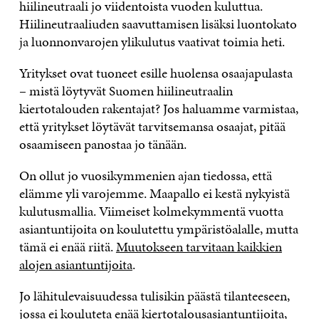
hiilineutraali jo viidentoista vuoden kuluttua.
Hiilineutraaliuden saavuttamisen lisäksi luontokato
ja luonnonvarojen ylikulutus vaativat toimia heti.
Yritykset ovat tuoneet esille huolensa osaajapulasta
– mistä löytyvät Suomen hiilineutraalin
kiertotalouden rakentajat? Jos haluamme varmistaa,
että yritykset löytävät tarvitsemansa osaajat, pitää
osaamiseen panostaa jo tänään.
On ollut jo vuosikymmenien ajan tiedossa, että
elämme yli varojemme. Maapallo ei kestä nykyistä
kulutusmallia. Viimeiset kolmekymmentä vuotta
asiantuntijoita on koulutettu ympäristöalalle, mutta
tämä ei enää riitä.
Muutokseen tarvitaan kaikkien
alojen asiantuntijoita
.
Jo lähitulevaisuudessa tulisikin päästä tilanteeseen,
jossa ei kouluteta enää kiertotalousasiantuntijoita,