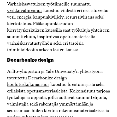
Varhaiskasvatuksen työtiimeille suunnattu
verkkovalmennus
koostuu viidestä eri osa-alueesta:
vesi, energia, kaupunkiviljely, resurssiviisaus sekä̈
kiertotalous. Pääkaupunkiseudun
kierrätyskeskuksen kurssilla saat työkaluja yhteiseen
suunnitteluun, inspiroivaa opetusmateriaalia
varhaiskasvatustyöhön sekä eri tasoisia
toimintaideoita arkeen lasten kanssa.
Decarbonize design
Aalto-yliopiston ja Yale University’n yhteistyönä
toteutettu
Decarbonize design -
koulutuskokonaisuus
koostuu luentosarjasta sekä
erilaisista opetusmateriaaleista. Kokonaisuus tarjoaa
työkaluja ja oppaita, jotka auttavat suunnittelijoita,
valmistajia sekä rakentajia ymmärtämään ja
seuraamaan hiilen kiertoa rakennusmateriaaleissa ja
muissa rakentamisen prosesseissa.