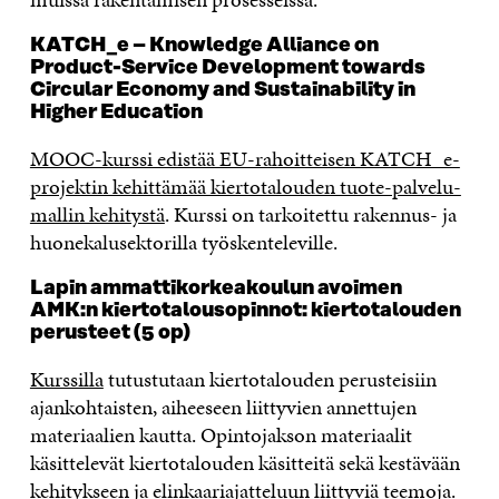
KATCH_e – Knowledge Alliance on
Product-Service Development towards
Circular Economy and Sustainability in
Higher Education
MOOC-kurssi edistää EU-rahoitteisen KATCH_e-
projektin kehittämää kiertotalouden tuote-palvelu-
mallin kehitystä
. Kurssi on tarkoitettu rakennus- ja
huonekalusektorilla työskenteleville.
Lapin ammattikorkeakoulun avoimen
AMK:n kiertotalousopinnot: kiertotalouden
perusteet (5 op)
Kurssilla
tutustutaan kiertotalouden perusteisiin
ajankohtaisten, aiheeseen liittyvien annettujen
materiaalien kautta. Opintojakson materiaalit
käsittelevät kiertotalouden käsitteitä sekä kestävään
kehitykseen ja elinkaariajatteluun liittyviä teemoja.