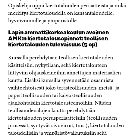
Opiskelija oppii kiertotalouden periaatteista ja mikä
merkitys kiertotaloudella on kansantaloudelle,
hyvinvoinnille ja ympäristölle.
Lapin ammattikorkeakoulun avoimen
AMK:n kiertotalousopinnot: teollisen
kiertotalouden tulevaisuus (5 op)
Kurssilla
perehdytään teollisen kiertotalouden
käsitteisiin, nykytilaan, sekä kiertotalouteen
liittyviin ohjauskeinoihin annettujen materiaalien
kautta. Lisäksi kurssilla syvennetään osaamista
vaihtoehtoisesti joko terästeollisuuden, metsä- ja
paperiteollisuuden tai kaivosteollisuuden
ajankohtaisiin kiertotalousteemoihin. Näiden
teollisuudenalojen kautta perehdytään
kiertotalouden perusperiaatteisiin (teollisuuden
prosessit, syntyvät sivuvirrat, tms.), kiertotalouden
taloudellisiin ja ympäristövaikutuksiin sekä