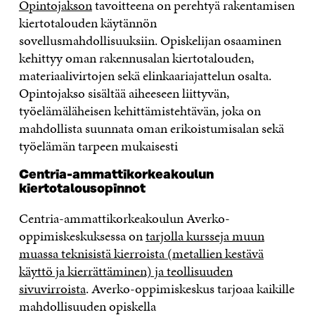
Opintojakson
tavoitteena on perehtyä rakentamisen
kiertotalouden käytännön
sovellusmahdollisuuksiin. Opiskelijan osaaminen
kehittyy oman rakennusalan kiertotalouden,
materiaalivirtojen sekä elinkaariajattelun osalta.
Opintojakso sisältää aiheeseen liittyvän,
työelämäläheisen kehittämistehtävän, joka on
mahdollista suunnata oman erikoistumisalan sekä
työelämän tarpeen mukaisesti
Centria-ammattikorkeakoulun
kiertotalousopinnot
Centria-ammattikorkeakoulun Averko-
oppimiskeskuksessa on
tarjolla kursseja muun
muassa teknisistä kierroista (metallien kestävä
käyttö ja kierrättäminen) ja teollisuuden
sivuvirroista
. Averko-oppimiskeskus tarjoaa kaikille
mahdollisuuden opiskella