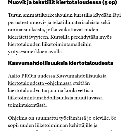
Muovit ja tekstiilit kiertotaloudessa (3 op)
Turun ammattikorkeakoulun kurssilla käydään läpi
perusteet muovi- ja tekstiilimateriaaleista sekä
ominaisuuksista, jotka vaikuttavat niiden
kierrätettävyyteen. Kurssilla perehdytään myös
kiertotalouden liiketoimintamalleihin
yritysesimerkkien avulla.
Kasvumahdollisuuksia kiertotaloudesta
Aalto PRO:n uudessa
Kasvumahdollisuuksia
kiertotaloudesta -ohjelmassa
etsitään
kiertotalouden tarjoamia konkreettisia
liiketoimintamahdollisuuksia muuttuvassa
toimintakentässä.
Ohjelma on suunnattu työelämässä jo oleville. Se
sopii uuden liiketoiminnan kehittäjille ja