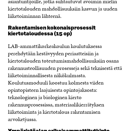
asiantuntijoille, jotka suhtautuvat avoimin mielin
kiertotalouden mahdollisuuksiin kasvun ja uuden
liiketoiminnan lähteenä.
Rakentamisen kokonaisprosessit
kiertotaloudessa (15 op)
LAB-ammattikorkeakoulun koulutuksessa
perehdytään kestävyyden periaatteisiin ja
kiertotalouden toteutumismahdollisuuksiin osana
rakennusteollisuuden prosesseja sekä teknisestä että
liiketoiminnallisesta näkökulmasta.
Koulutusmoduuli koostuu kolmesta viiden
opintopisteen laajuisesta opintojaksosta:
teknologinen ja biologinen kierto
rakennusprosessissa, materiaalikierrätyksen
liiketoiminta ja kiertotalous rakentamisen
arvoketjussa.