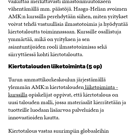
vaikuttaa merkittävästi ilmastonmuutokseen
vähentämällä mm. päästöjä. Haaga-Helian avoimen
AMK:n kurssilla perehdytään siihen, miten yritykset
voivat tehdä vastuullisia ilmastotoimia ja hyödyntää
kiertotaloutta toiminnassaan. Kurssille osallistuja
ymmärtää, mikä on yrityksen ja sen
asiantuntijoiden rooli ilmastotoimissa sekä
siirryttäessä kohti kiertotaloutta.
Kiertotalouden liiketoiminta (5 op)
Turun ammattikorkeakoulun järjestämällä
ylemmän AMK:n kiertotalouden
liiketoiminta -
kurssilla
opiskelijat oppivat, että kiertotalous on
uusi talouden malli, jossa materiaalit kierrätetään ja
tuotteille luodaan lisäarvoa palveluiden ja
innovaatioiden kautta.
Kiertotalous vastaa suurimpiin globaaleihin