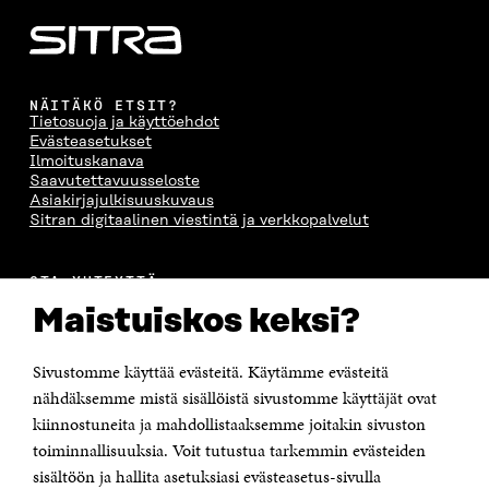
NÄITÄKÖ ETSIT?
Tietosuoja ja käyttöehdot
Evästeasetukset
Ilmoituskanava
Saavutettavuusseloste
Asiakirjajulkisuuskuvaus
Sitran digitaalinen viestintä ja verkkopalvelut
OTA YHTEYTTÄ
Suomen itsenäisyyden juhlarahasto Sitra
Maistuiskos keksi?
Itämerenkatu 11-13, PL 160,
00181 Helsinki
Sivustomme käyttää evästeitä. Käytämme evästeitä
Puhelin +358 294 618 991
Sähköpostiosoite
nähdäksemme mistä sisällöistä sivustomme käyttäjät ovat
etunimi.sukunimi@sitra.fi tai sitra@sitra.fi
kiinnostuneita ja mahdollistaaksemme joitakin sivuston
Saapumisohjeet
toiminnallisuuksia. Voit tutustua tarkemmin evästeiden
sisältöön ja hallita asetuksiasi evästeasetus-sivulla
Y-tunnus 0202132-3