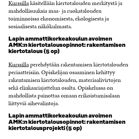
Kurssilla
käsitellään kiertotalouden merkitystä ja
mahdollisuuksia maa- ja ruokatalouden
toiminnoissa ekonomisesta, ekologisesta ja
sosiaalisesta näkökulmasta.
Lapin ammattikorkeakoulun avoimen
AMK:n kiertotalousopinnot: rakentamisen
kiertotalous (5 op)
Kurssilla
perehdytään rakentamisen kiertotalouden
periaatteisiin. Opiskelijan osaaminen kehittyy
rakentamisen kiertotalouden, materiaalivirtojen
sekä elinkaariajattelun osalta. Opiskelussa on
mahdollista painottaa omaan erikoistumisalaan
liittyviä aihevalintoja.
Lapin ammattikorkeakoulun avoimen
AMK:n kiertotalousopinnot: rakentamisen
kiertotalousprojekti (5 op)