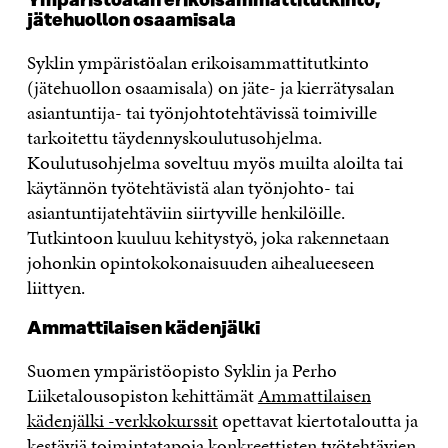
Ympäristöalan erikoisammattitutkinto,
jätehuollon osaamisala
Syklin ympäristöalan erikoisammattitutkinto
(jätehuollon osaamisala) on jäte- ja kierrätysalan
asiantuntija- tai työnjohtotehtävissä toimiville
tarkoitettu täydennyskoulutusohjelma.
Koulutusohjelma soveltuu myös muilta aloilta tai
käytännön työtehtävistä alan työnjohto- tai
asiantuntijatehtäviin siirtyville henkilöille.
Tutkintoon kuuluu kehitystyö, joka rakennetaan
johonkin opintokokonaisuuden aihealueeseen
liittyen.
Ammattilaisen kädenjälki
Suomen ympäristöopisto Syklin ja Perho
Liiketalousopiston kehittämät
Ammattilaisen
kädenjälki -verkkokurssit
opettavat kiertotaloutta ja
kestäviä toimintatapoja konkreettisten työtehtävien