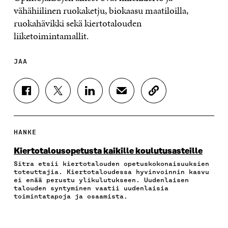
vähähiilinen ruokaketju, biokaasu maatiloilla,
ruokahävikki sekä kiertotalouden
liiketoimintamallit.
JAA
J
J
J
J
K
A
A
A
A
O
A
A
A
A
P
F
T
L
S
I
A
W
I
Ä
O
HANKE
C
I
N
H
I
E
T
K
K
A
Kiertotalousopetusta kaikille koulutusasteille
B
T
E
Ö
R
Sitra etsii kiertotalouden opetuskokonaisuuksien
O
E
D
P
T
toteuttajia. Kiertotaloudessa hyvinvoinnin kasvu
O
R
I
O
I
ei enää perustu ylikulutukseen. Uudenlaisen
K
I
N
S
K
talouden syntyminen vaatii uudenlaisia
I
S
I
T
K
toimintatapoja ja osaamista.
S
S
S
I
E
S
Ä
S
L
L
A
A
Ä
L
I