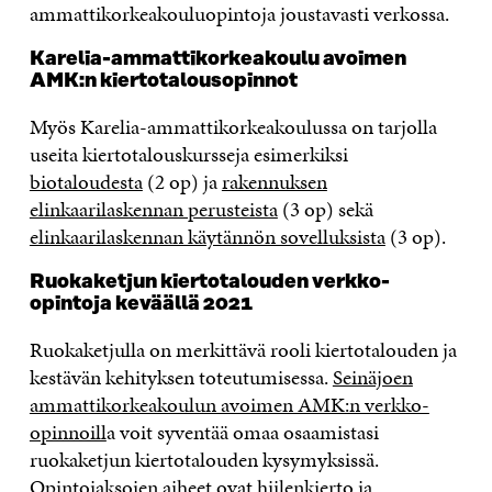
ammattikorkeakouluopintoja joustavasti verkossa.
Karelia-ammattikorkeakoulu avoimen
AMK:n kiertotalousopinnot
Myös Karelia-ammattikorkeakoulussa on tarjolla
useita kiertotalouskursseja esimerkiksi
biotaloudesta
(2 op) ja
rakennuksen
elinkaarilaskennan perusteista
(3 op) sekä
elinkaarilaskennan käytännön sovelluksista
(3 op).
Ruokaketjun kiertotalouden verkko-
opintoja keväällä 2021
Ruokaketjulla on merkittävä rooli kiertotalouden ja
kestävän kehityksen toteutumisessa.
Seinäjoen
ammattikorkeakoulun avoimen AMK:n verkko-
opinnoill
a voit syventää omaa osaamistasi
ruokaketjun kiertotalouden kysymyksissä.
Opintojaksojen aiheet ovat hiilenkierto ja