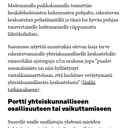
Molemmalla paikkakunnalla toimittiin
henkilökohtaisten kokemusten pohjalta, rakentavan
keskustelun pelisäännöillä ja tämä loi hyvän pohjan
tasavertaiselle kohtaamiselle riippumatta
lähtökohdista.
Suomessa näyttää muutenkin olevan laaja tarve
rakentavammalle yhteiskunnalliselle keskustelulle:
esimerkiksi ajatuspaja e2:n mukaan jopa ”puolet
suomalaisista on niin kyllästynyt
vastakkainasetteluun, että harkitsee vetäytymistä
yhteiskunnallisesta keskustelusta” (
linkki
tutkimukseen
).
Portti yhteiskunnalliseen
osallisuuteen tai vaikuttamiseen
Suurelle osalle osallistujia yhdessä asioiden