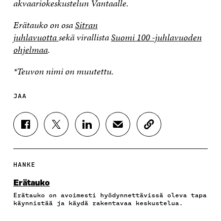
akvaariokeskustelun Vantaalle.
Erätauko on osa
Sitran
juhlavuotta
sekä virallista
Suomi 100 -juhlavuoden
ohjelmaa
.
*Teuvon nimi on muutettu.
JAA
J
J
J
J
K
A
A
A
A
O
A
A
A
A
P
F
T
L
S
I
A
W
I
Ä
O
HANKE
C
I
N
H
I
E
T
K
K
A
Erätauko
B
T
E
Ö
R
Erätauko on avoimesti hyödynnettävissä oleva tapa
O
E
D
P
T
käynnistää ja käydä rakentavaa keskustelua.
O
R
I
O
I
K
I
N
S
K