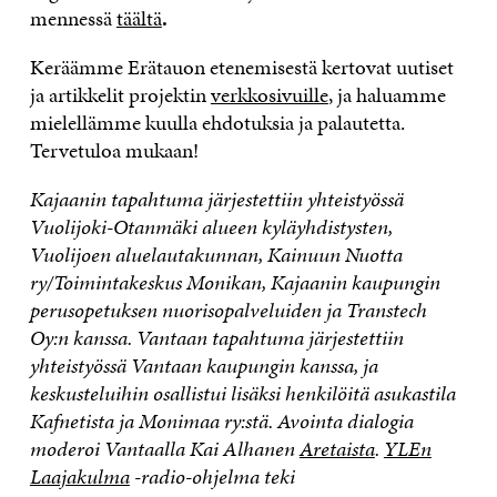
mennessä
täältä
.
Keräämme Erätauon etenemisestä kertovat uutiset
ja artikkelit projektin
verkkosivuille
, ja haluamme
mielellämme kuulla ehdotuksia ja palautetta.
Tervetuloa mukaan!
Kajaanin tapahtuma järjestettiin yhteistyössä
Vuolijoki-Otanmäki alueen kyläyhdistysten,
Vuolijoen aluelautakunnan, Kainuun Nuotta
ry/Toimintakeskus Monikan, Kajaanin kaupungin
perusopetuksen nuorisopalveluiden ja Transtech
Oy:n kanssa. Vantaan tapahtuma järjestettiin
yhteistyössä Vantaan kaupungin kanssa, ja
keskusteluihin osallistui lisäksi henkilöitä asukastila
Kafnetista ja Monimaa ry:stä. Avointa dialogia
moderoi Vantaalla Kai Alhanen
Aretaista
.
YLEn
Laajakulma
-radio-ohjelma teki