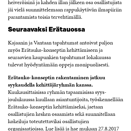
heiveröisinä ja kahden illan jälkeen osa osallistujista
jäi vielä suunnittelemaan rappukäytävän ilmapiiriin
parantamista toisia tervehtimällä.
Seuraavaksi Erätauossa
Kajaanin ja Vantaan tapahtumat antoivat paljon
myös Erätauko-konseptin kehittämiseen ja
seuraavien kaupunkien tapahtumat lokakuussa
tulevat hyödyntämään oppeja monipuolisesti.
Erätauko-konseptin rakentaminen jatkuu
syykaudella kehittäjäryhmän kanssa.
Kuukausittaisissa ryhmän tapaamisissa syys-
joulukuussa kuullaan asiantuntijoita, työskennellään
Erätauko-konseptin kehittämiseksi, jaetaan
osallistujien kesken osaamista sekä suunnitellaan
kokeiluja toteutettaviksi osallistujien
organisaatioissa. Lue lisää ja hae mukaan 27.8.2017