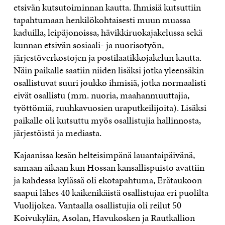
etsivän kutsutoiminnan kautta. Ihmisiä kutsuttiin
tapahtumaan henkilökohtaisesti muun muassa
kaduilla, leipäjonoissa, hävikkiruokajakelussa sekä
kunnan etsivän sosiaali- ja nuorisotyön,
järjestöverkostojen ja postilaatikkojakelun kautta.
Näin paikalle saatiin niiden lisäksi jotka yleensäkin
osallistuvat suuri joukko ihmisiä, jotka normaalisti
eivät osallistu (mm. nuoria, maahanmuuttajia,
työttömiä, ruuhkavuosien uraputkeilijoita). Lisäksi
paikalle oli kutsuttu myös osallistujia hallinnosta,
järjestöistä ja mediasta.
Kajaanissa kesän helteisimpänä lauantaipäivänä,
samaan aikaan kun Hossan kansallispuisto avattiin
ja kahdessa kylässä oli ekotapahtuma, Erätaukoon
saapui lähes 40 kaikenikäistä osallistujaa eri puolilta
Vuolijokea. Vantaalla osallistujia oli reilut 50
Koivukylän, Asolan, Havukosken ja Rautkallion