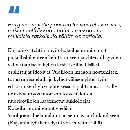
“
Erityisen syvälle päästiin keskustelussa siitä,
miksei politiikkaan haluta mukaan ja
milllaisia ratkaisuja tähän on tarjolla.
Kajaanissa tehtiin myös kokeilusuunnitelmat
paikallisliikenteen kehittämiseen ja yhteisöllisyyden
vahvistamiseen kylien kesäkisoilla. Lisäksi
osallistujat ideoivat Vuolijoen imagon nostamisen
tutustumisajelulla ja kylien välisen yhteistyön
edistämisen kylien yhteisessä tapahtumassa. Esille
nousivat myös nuorison toiveet, kuten
nuorisotilojen laajennetut aukioloajat.
Kokeilusuunnitelmat viedään
Vuolijoen
aluelautakunnan
seuraavaan kokoukseen.
(Kajaanin työskentelystä yhteenveto
täällä
).