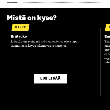
S
A
S
S
A
A
S
A
Mistä on kyse?
HANKE
Erätauko
Enn
Erätauko on avoimesti hyödynnettävissä oleva tapa
Tämä
käynnistää ja käydä rakentavaa keskustelua.
pitk
Tuot
enna
orga
tule
LUE LISÄÄ