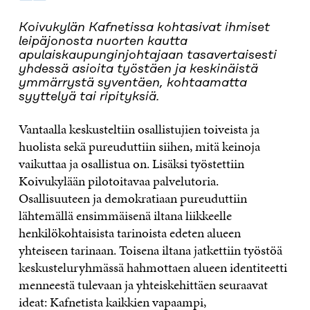
“
Koivukylän Kafnetissa kohtasivat ihmiset
leipäjonosta nuorten kautta
apulaiskaupunginjohtajaan tasavertaisesti
yhdessä asioita työstäen ja keskinäistä
ymmärrystä syventäen, kohtaamatta
syyttelyä tai ripityksiä.
Vantaalla keskusteltiin osallistujien toiveista ja
huolista sekä pureuduttiin siihen, mitä keinoja
vaikuttaa ja osallistua on. Lisäksi työstettiin
Koivukylään pilotoitavaa palvelutoria.
Osallisuuteen ja demokratiaan pureuduttiin
lähtemällä ensimmäisenä iltana liikkeelle
henkilökohtaisista tarinoista edeten alueen
yhteiseen tarinaan. Toisena iltana jatkettiin työstöä
keskusteluryhmässä hahmottaen alueen identiteetti
menneestä tulevaan ja yhteiskehittäen seuraavat
ideat: Kafnetista kaikkien vapaampi,