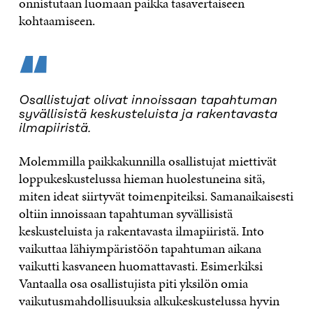
onnistutaan luomaan paikka tasavertaiseen
kohtaamiseen.
“
Osallistujat olivat innoissaan tapahtuman
syvällisistä keskusteluista ja rakentavasta
ilmapiiristä.
Molemmilla paikkakunnilla osallistujat miettivät
loppukeskustelussa hieman huolestuneina sitä,
miten ideat siirtyvät toimenpiteiksi. Samanaikaisesti
oltiin innoissaan tapahtuman syvällisistä
keskusteluista ja rakentavasta ilmapiiristä. Into
vaikuttaa lähiympäristöön tapahtuman aikana
vaikutti kasvaneen huomattavasti. Esimerkiksi
Vantaalla osa osallistujista piti yksilön omia
vaikutusmahdollisuuksia alkukeskustelussa hyvin