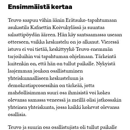
Ensimmäistä kertaa
Teuvo saapuu vähin äänin Erätauko-tapahtumaan
asukastila Kafnettin Koivukylässä ja suuntaa
salaattipöydän ääreen. Hän käy santsaamassa useaan
otteeseen, vaikka keskustelu on jo alkanut. Vieressä
istuva ei voi tietää, keskittyykö Teuvo enemmän
tarjoiluihin vai tapahtuman ohjelmaan. Tärkeintä
kuitenkin on, että hän on tullut paikalle. Nykyistä
laajemman joukon osallistuminen
yhteiskunnalliseen keskusteluun ja
demokratiaprosessihin on tärkeää, jotta
mahdollisimman suuri osa ihmisistä voi kokea
olevansa samassa veneessä ja meillä olisi jatkossakin
yhteinen yhteiskunta, jossa kaikki kokevat olevansa
osallisia.
Teuvo ja suurin osa osallistujista oli tullut paikalle