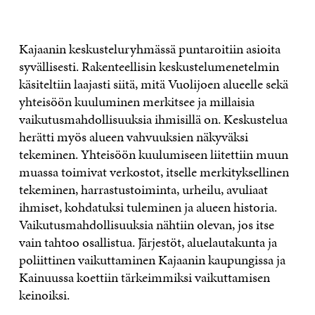
Kajaanin keskusteluryhmässä puntaroitiin asioita
syvällisesti. Rakenteellisin keskustelumenetelmin
käsiteltiin laajasti siitä, mitä Vuolijoen alueelle sekä
yhteisöön kuuluminen merkitsee ja millaisia
vaikutusmahdollisuuksia ihmisillä on. Keskustelua
herätti myös alueen vahvuuksien näkyväksi
tekeminen. Yhteisöön kuulumiseen liitettiin muun
muassa toimivat verkostot, itselle merkityksellinen
tekeminen, harrastustoiminta, urheilu, avuliaat
ihmiset, kohdatuksi tuleminen ja alueen historia.
Vaikutusmahdollisuuksia nähtiin olevan, jos itse
vain tahtoo osallistua. Järjestöt, aluelautakunta ja
poliittinen vaikuttaminen Kajaanin kaupungissa ja
Kainuussa koettiin tärkeimmiksi vaikuttamisen
keinoiksi.