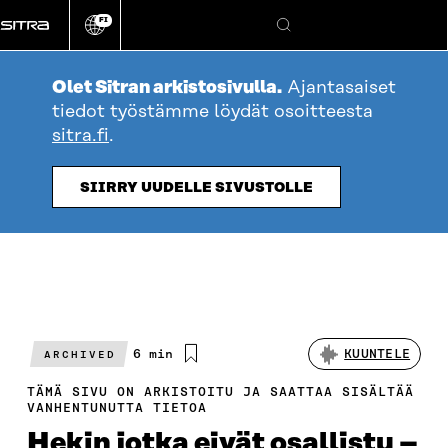
Siirry
FI
suoraan
Vaihda
Hae
sivuston
sisältöön
kieli
Olet Sitran arkistosivulla.
Ajantasaiset
tiedot työstämme löydät osoitteesta
sitra.fi
.
SIIRRY UUDELLE SIVUSTOLLE
Arvioitu
6 min
KUUNTELE
ARCHIVED
lukuaika
TÄMÄ SIVU ON ARKISTOITU JA SAATTAA SISÄLTÄÄ
VANHENTUNUTTA TIETOA
Hekin jotka eivät osallistu –