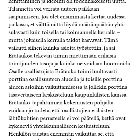
kehittäminen ja ideointi oli todennäköisesti uutta.
Tilannetta voi verrata uuteen paikkaan
saapumiseen. Jos olet ensimmäistä kertaa uudessa
paikassa, et välttämättä löydä määränpäähän yhtä
sulavasti kuin toisella tai kolmannella kerralla –
mutta jokaisella kerralla taidot kasvavat. Tämä
vaikutti siihen kuinka asioita työstettiin, ja sai
Erätaukoa tekevän tiimin miettimään erilaisia
toimijuuden tasoja ja kuinka ne voidaan huomioida.
Osalle osallistujista Erätauko toimi luultavasti
porttina osallisuuteen alueella ja toisille porttina
alueen asioihin vaikuttamisessa ja jollekin porttina
tasavertaiseen keskusteluun kaupunkilisten kanssa.
Erätauko-tapahtumien kokemusten pohjalta
voidaan jo todeta, että osallistujien erilaisten
lähtökohtien perusteella ei voi päätellä, ketkä ovat
kykeneviä yhteiskunnalliseen keskusteluun.
Henkilön taustaa enemmän vaikuttaa se, että