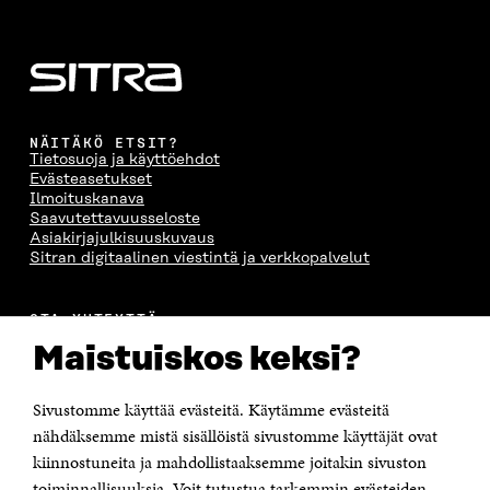
NÄITÄKÖ ETSIT?
Tietosuoja ja käyttöehdot
Evästeasetukset
Ilmoituskanava
Saavutettavuusseloste
Asiakirjajulkisuuskuvaus
Sitran digitaalinen viestintä ja verkkopalvelut
OTA YHTEYTTÄ
Suomen itsenäisyyden juhlarahasto Sitra
Maistuiskos keksi?
Itämerenkatu 11-13, PL 160,
00181 Helsinki
Sivustomme käyttää evästeitä. Käytämme evästeitä
Puhelin +358 294 618 991
Sähköpostiosoite
nähdäksemme mistä sisällöistä sivustomme käyttäjät ovat
etunimi.sukunimi@sitra.fi tai sitra@sitra.fi
kiinnostuneita ja mahdollistaaksemme joitakin sivuston
Saapumisohjeet
toiminnallisuuksia. Voit tutustua tarkemmin evästeiden