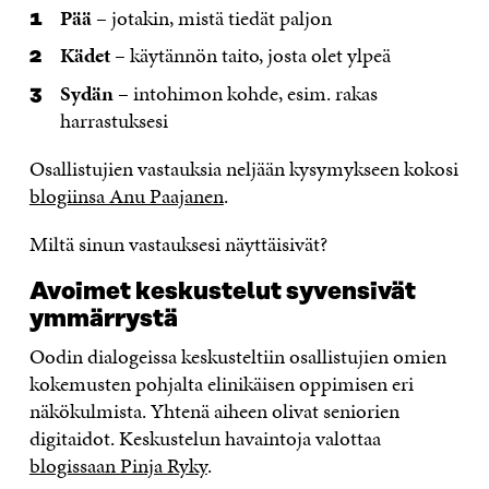
Pää
– jotakin, mistä tiedät paljon
Kädet
– käytännön taito, josta olet ylpeä
Sydän
– intohimon kohde, esim. rakas
harrastuksesi
Osallistujien vastauksia neljään kysymykseen
kokosi
blogiinsa Anu Paajanen
.
Miltä sinun vastauksesi näyttäisivät?
Avoimet keskustelut syvensivät
ymmärrystä
Oodin dialogeissa keskusteltiin osallistujien omien
kokemusten pohjalta elinikäisen oppimisen eri
näkökulmista. Yhtenä aiheen olivat seniorien
digitaidot. Keskustelun havaintoja valottaa
blogissaan Pinja Ryky
.