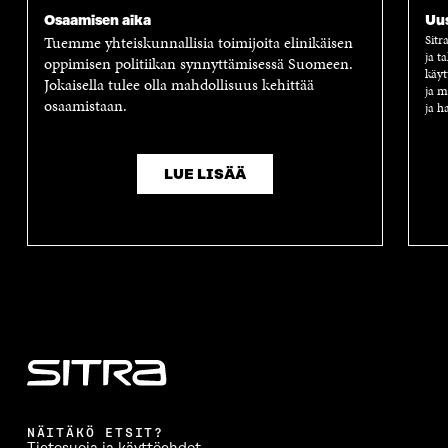
Osaamisen aika
Uus
Tuemme yhteiskunnallisia toimijoita elinikäisen
Sitr
ja t
oppimisen politiikan synnyttämisessä Suomeen.
käyt
Jokaisella tulee olla mahdollisuus kehittää
ja m
osaamistaan.
ja h
LUE LISÄÄ
NÄITÄKÖ ETSIT?