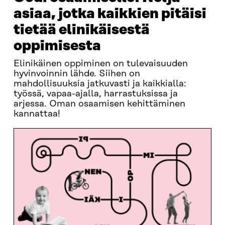
asiaa, jotka kaikkien pitäisi
tietää elinikäisestä
oppimisesta
Elinikäinen oppiminen on tulevaisuuden
hyvinvoinnin lähde. Siihen on
mahdollisuuksia jatkuvasti ja kaikkialla:
työssä, vapaa-ajalla, harrastuksissa ja
arjessa. Oman osaamisen kehittäminen
kannattaa!