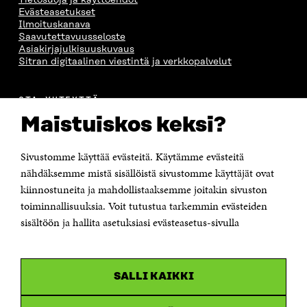
Tietosuoja ja käyttöehdot
Evästeasetukset
Ilmoituskanava
Saavutettavuusseloste
Asiakirjajulkisuuskuvaus
Sitran digitaalinen viestintä ja verkkopalvelut
OTA YHTEYTTÄ
Suomen itsenäisyyden juhlarahasto Sitra
Maistuiskos keksi?
Itämerenkatu 11-13, PL 160,
00181 Helsinki
Sivustomme käyttää evästeitä. Käytämme evästeitä
Puhelin +358 294 618 991
Sähköpostiosoite
nähdäksemme mistä sisällöistä sivustomme käyttäjät ovat
etunimi.sukunimi@sitra.fi tai sitra@sitra.fi
kiinnostuneita ja mahdollistaaksemme joitakin sivuston
toiminnallisuuksia. Voit tutustua tarkemmin evästeiden
Saapumisohjeet
sisältöön ja hallita asetuksiasi evästeasetus-sivulla
Y-tunnus 0202132-3
OLEMME NÄISSÄ SOMEISSA
SALLI KAIKKI
Facebook
Avautuu
uudessa