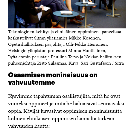
Teknologinen kehitys ja elinikäinen oppiminen -paneelissa
keskustelivat Sitran yliasiamies Mikko Kosonen,
Opetushallituksen pääjohtaja Olli-Pekka Heinonen,
Helsingin yliopiston professori Minna Huotilainen,
Lyfta.comin perustaja Pauliina Tervo ja Nokian hallituksen
puheenjohtaja Risto Siilasmaa. Kuva: Sari Gustafsson / Sitra
Osaamisen moninaisuus on
vahvuutemme
Kysyimme tapahtuman osallistujilta, mitä he ovat
viimeksi oppineet ja mitä he haluaisivat seuraavaksi
oppia. Kävijät kuvasivat oppimisen moninaisuutta
kolmen elinikäisen oppimisen kannalta tärkeän
vahvuuden kautta: