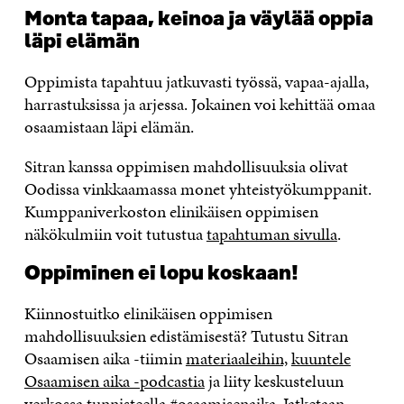
Monta tapaa, keinoa ja väylää oppia
läpi elämän
Oppimista tapahtuu jatkuvasti työssä, vapaa-ajalla,
harrastuksissa ja arjessa. Jokainen voi kehittää omaa
osaamistaan läpi elämän.
Sitran kanssa oppimisen mahdollisuuksia olivat
Oodissa vinkkaamassa monet yhteistyökumppanit.
Kumppaniverkoston elinikäisen oppimisen
näkökulmiin voit tutustua
tapahtuman sivulla
.
Oppiminen ei lopu koskaan!
Kiinnostuitko elinikäisen oppimisen
mahdollisuuksien edistämisestä? Tutustu Sitran
Osaamisen aika -tiimin
materiaaleihin,
kuuntele
Osaamisen aika -podcastia
ja liity keskusteluun
verkossa tunnisteella #osaamisenaika. Jatketaan