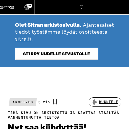
Siirry
FI
suoraan
Vaihda
Hae
sivuston
sisältöön
kieli
Olet Sitran arkistosivulla.
Ajantasaiset
tiedot työstämme löydät osoitteesta
sitra.fi
.
SIIRRY UUDELLE SIVUSTOLLE
Arvioitu
5 min
KUUNTELE
ARCHIVED
lukuaika
TÄMÄ SIVU ON ARKISTOITU JA SAATTAA SISÄLTÄÄ
VANHENTUNUTTA TIETOA
Nyt saa kiihdyttää!