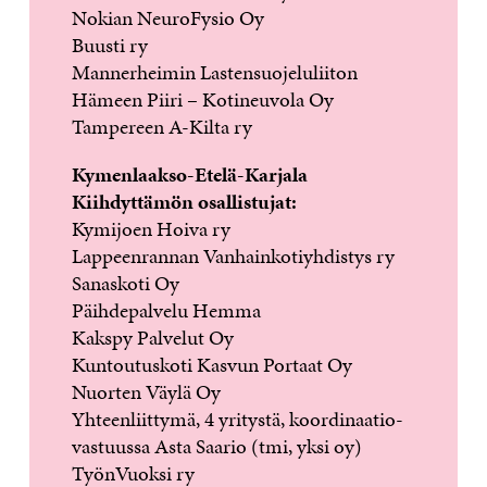
Nokian NeuroFysio Oy
Buusti ry
Mannerheimin Lastensuojeluliiton
Hämeen Piiri – Kotineuvola Oy
Tampereen A-Kilta ry
Kymenlaakso-Etelä-Karjala
Kiihdyttämön osallistujat:
Kymijoen Hoiva ry
Lappeenrannan Vanhainkotiyhdistys ry
Sanaskoti Oy
Päihdepalvelu Hemma
Kakspy Palvelut Oy
Kuntoutuskoti Kasvun Portaat Oy
Nuorten Väylä Oy
Yhteenliittymä, 4 yritystä, koordinaatio-
vastuussa Asta Saario (tmi, yksi oy)
TyönVuoksi ry