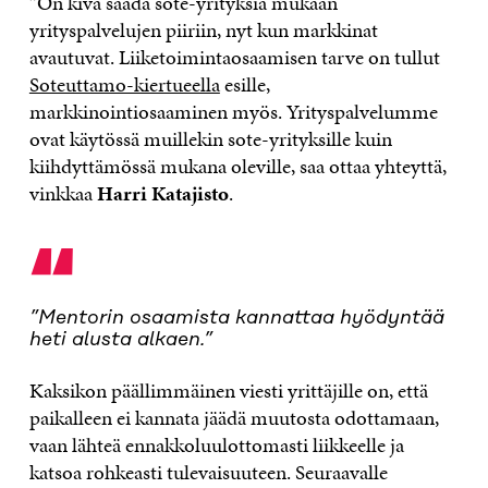
”On kiva saada sote-yrityksiä mukaan
yrityspalvelujen piiriin, nyt kun markkinat
avautuvat. Liiketoimintaosaamisen tarve on tullut
Soteuttamo-kiertueella
esille,
markkinointiosaaminen myös. Yrityspalvelumme
ovat käytössä muillekin sote-yrityksille kuin
kiihdyttämössä mukana oleville, saa ottaa yhteyttä,
vinkkaa
Harri Katajisto
.
“
”Mentorin osaamista kannattaa hyödyntää
heti alusta alkaen.”
Kaksikon päällimmäinen viesti yrittäjille on, että
paikalleen ei kannata jäädä muutosta odottamaan,
vaan lähteä ennakkoluulottomasti liikkeelle ja
katsoa rohkeasti tulevaisuuteen. Seuraavalle