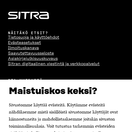
NÄITÄKÖ ETSIT?
Tietosuoja ja käyttöehdot
Evästeasetukset
Ilmoituskanava
Saavutettavuusseloste
Asiakirjajulkisuuskuvaus
Sitran digitaalinen viestintä ja verkkopalvelut
OTA YHTEYTTÄ
Suomen itsenäisyyden juhlarahasto Sitra
Maistuiskos keksi?
Itämerenkatu 11-13, PL 160,
00181 Helsinki
Sivustomme käyttää evästeitä. Käytämme evästeitä
Puhelin +358 294 618 991
Sähköpostiosoite
nähdäksemme mistä sisällöistä sivustomme käyttäjät ovat
etunimi.sukunimi@sitra.fi tai sitra@sitra.fi
kiinnostuneita ja mahdollistaaksemme joitakin sivuston
toiminnallisuuksia. Voit tutustua tarkemmin evästeiden
Saapumisohjeet