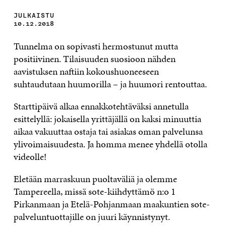
JULKAISTU
10.12.2018
Tunnelma on sopivasti hermostunut mutta
positiivinen. Tilaisuuden suosioon nähden
aavistuksen naftiin kokoushuoneeseen
suhtaudutaan huumorilla – ja huumori rentouttaa.
Starttipäivä alkaa ennakkotehtäväksi annetulla
esittelyllä: jokaisella yrittäjällä on kaksi minuuttia
aikaa vakuuttaa ostaja tai asiakas oman palvelunsa
ylivoimaisuudesta. Ja homma menee yhdellä otolla
videolle!
Eletään marraskuun puoltaväliä ja olemme
Tampereella, missä sote-kiihdyttämö n:o 1
Pirkanmaan ja Etelä-Pohjanmaan maakuntien sote-
palveluntuottajille on juuri käynnistynyt.