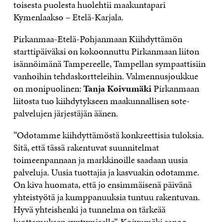
toisesta puolesta huolehtii maakuntapari
Kymenlaakso – Etelä-Karjala.
Pirkanmaa-Etelä-Pohjanmaan Kiihdyttämön
starttipäiväksi on kokoonnuttu Pirkanmaan liiton
isännöimänä Tampereelle, Tampellan sympaattisiin
vanhoihin tehdaskortteleihin. Valmennusjoukkue
on monipuolinen:
Tanja Koivumäki
Pirkanmaan
liitosta tuo kiihdytykseen maakunnallisen sote-
palvelujen järjestäjän äänen.
”Odotamme kiihdyttämöstä konkreettisia tuloksia.
Sitä, että tässä rakentuvat suunnitelmat
toimeenpannaan ja markkinoille saadaan uusia
palveluja. Uusia tuottajia ja kasvuakin odotamme.
On kiva huomata, että jo ensimmäisenä päivänä
yhteistyötä ja kumppanuuksia tuntuu rakentuvan.
Hyvä yhteishenki ja tunnelma on tärkeää
luottamuksen syntymiselle”, Koivumäki sanoo.