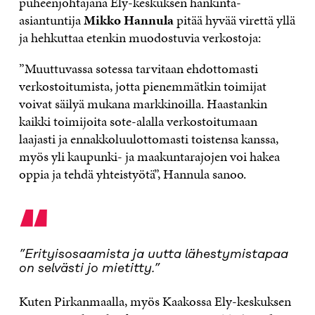
puheenjohtajana Ely-keskuksen hankinta-
asiantuntija
Mikko Hannula
pitää hyvää virettä yllä
ja hehkuttaa etenkin muodostuvia verkostoja:
”Muuttuvassa sotessa tarvitaan ehdottomasti
verkostoitumista, jotta pienemmätkin toimijat
voivat säilyä mukana markkinoilla. Haastankin
kaikki toimijoita sote-alalla verkostoitumaan
laajasti ja ennakkoluulottomasti toistensa kanssa,
myös yli kaupunki- ja maakuntarajojen voi hakea
oppia ja tehdä yhteistyötä”, Hannula sanoo.
“
”Erityisosaamista ja uutta lähestymistapaa
on selvästi jo mietitty.”
Kuten Pirkanmaalla, myös Kaakossa Ely-keskuksen