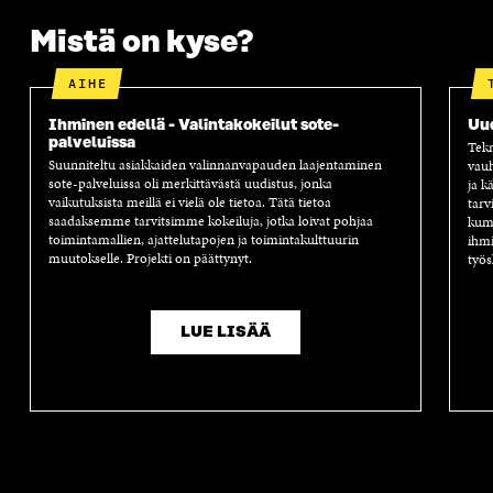
Mistä on kyse?
AIHE
Ihminen edellä - Valintakokeilut sote-
Uu
palveluissa
Tekn
Suunniteltu asiakkaiden valinnanvapauden laajentaminen
vauh
sote-palveluissa oli merkittävästä uudistus, jonka
ja k
vaikutuksista meillä ei vielä ole tietoa. Tätä tietoa
tarv
saadaksemme tarvitsimme kokeiluja, jotka loivat pohjaa
kump
toimintamallien, ajattelutapojen ja toimintakulttuurin
ihmi
muutokselle. Projekti on päättynyt.
työs
LUE LISÄÄ