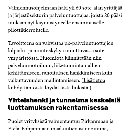
Valmennusohjelmaan haki yli 60 sote-alan yrittäjää
ja järjestösektorin palveluntuottajaa, joista 20 pääsi
mukaan nyt käynnistyneelle ensimmäiselle
pilottikierrokselle.
Tavoitteena on vahvistaa pk-palveluntuottajien
kilpailu- ja muutoskykyä muuttuvassa sote-
ympäristössä. Huomiota kiinnitetään niin
palvelumuotoiluun, liiketoimintamallien
kehittämiseen, rahoituksen hankkimiseen kuin
vaikuttavuuden mallintamiseen. (
Lisätietoa
kiihdyttämöistä löydät tästä linkistä
.)
Yhteishenki ja tunnelma keskeisiä
luottamuksen rakentamisessa
Puolet yrityksistä valmentautuu Pirkanmaan ja
Etelä-Pohjanmaan maakuntien isännöiminä,