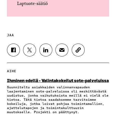
Laptuote-säätiö
JAA
J
J
J
J
K
A
A
A
A
O
A
A
A
A
P
F
T
L
S
I
A
W
I
Ä
O
AIHE
C
I
N
H
I
E
T
K
K
A
Ihminen edellä - Valintakokeilut sote-palveluissa
B
T
E
Ö
R
Suunniteltu asiakkaiden valinnanvapauden
O
E
D
P
T
laajentaminen sote-palveluissa oli merkittävästä
O
R
I
O
I
uudistus, jonka vaikutuksista meillä ei vielä ole
K
I
N
S
K
tietoa. Tätä tietoa saadaksemme tarvitsimme
I
S
I
T
K
kokeiluja, jotka loivat pohjaa toimintamallien,
S
S
S
I
E
ajattelutapojen ja toimintakulttuurin
muutokselle. Projekti on päättynyt.
S
Ä
S
L
L