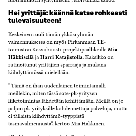
Hei yrittäjä: käännä katse rohkeasti
tulevaisuuteen!
Keskeinen rooli tämän ykkösryhmän
valmennuksessa on myös Pirkanmaan TE-
toimiston Kasvubuusti-projektipäälliköillä
Mia
Häkkisellä
ja
Harri Katajistolla
. Kaksikko on
rutinoitunut yrittäjien sparraaja ja mukana
kiihdyttämössä mielellään.
”Tämä on ihan uudenlainen toimintamalli
meillekin, miten tässä sote-pk-yritysen
liiketoimintaa lähdetään kehittämään. Meillä on jo
paljon pk-yrityksille kohdennettuja palveluja, mutta
ei tällaista kiihdyttämö-tyyppistä
täsmävalmennusta”, kertoo Mia Häkkinen.