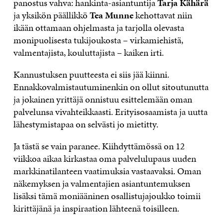
panostus vahva: hankinta-asiantuntija
Tarja Kähärä
ja yksikön päällikkö
Tea Munne
kehottavat niin
ikään ottamaan ohjelmasta ja tarjolla olevasta
monipuolisesta tukijoukosta – virkamiehistä,
valmentajista, kouluttajista – kaiken irti.
Kannustuksen puutteesta ei siis jää kiinni.
Ennakkovalmistautuminenkin on ollut sitoutunutta
ja jokainen yrittäjä onnistuu esittelemään oman
palvelunsa vivahteikkaasti. Erityisosaamista ja uutta
lähestymistapaa on selvästi jo mietitty.
Ja tästä se vain paranee. Kiihdyttämössä on 12
viikkoa aikaa kirkastaa oma palvelulupaus uuden
markkinatilanteen vaatimuksia vastaavaksi. Oman
näkemyksen ja valmentajien asiantuntemuksen
lisäksi tämä moniääninen osallistujajoukko toimii
kirittäjänä ja inspiraation lähteenä toisilleen.