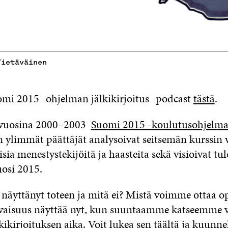
Tietäväinen
mi 2015 -ohjelman jälkikirjoitus -podcast
tästä
.
ti vuosina 2000–2003
Suomi 2015 -koulutusohjelm
 ylimmät päättäjät analysoivat seitsemän kurssin
sia menestystekijöitä ja haasteita sekä visioivat tu
osi 2015.
 näyttänyt toteen ja mitä ei? Mistä voimme ottaa op
vaisuus näyttää nyt, kun suuntaamme katseemme 
ikirjoituksen aika. Voit lukea sen
täältä
ja kuunne