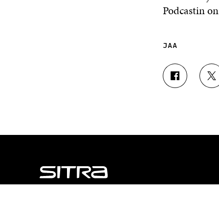
Podcastin o
JAA
J
J
A
A
A
A
F
T
A
W
C
I
E
T
B
T
O
E
O
R
K
I
I
S
S
S
NÄITÄKÖ ETSIT?
S
Ä
Tietosuoja ja käyttöehdot
A
A