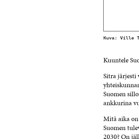
Kuva: Ville 
Kuuntele Suo
Sitra järjes
yhteiskunnan
Suomen silloi
ankkurina vu
Mitä aika on
Suomen tule
2030? On jälk