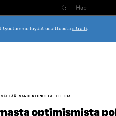
ot työstämme löydät osoitteesta
sitra.fi
.
ISÄLTÄÄ VANHENTUNUTTA TIETOA
omasta optimismista p