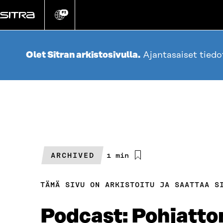
Siirry
suoraan
FI
Vaihda
sivuston
sisältöön
kieli
Olet Sitran arkistosivulla.
Ajantasaiset tied
ARCHIVED
Arvioitu
1 min
lukuaika
TÄMÄ SIVU ON ARKISTOITU JA SAATTAA S
Podcast: Pohjatt