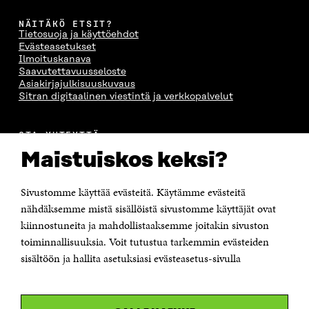
NÄITÄKÖ ETSIT?
Tietosuoja ja käyttöehdot
Evästeasetukset
Ilmoituskanava
Saavutettavuusseloste
Asiakirjajulkisuuskuvaus
Sitran digitaalinen viestintä ja verkkopalvelut
OTA YHTEYTTÄ
Suomen itsenäisyyden juhlarahasto Sitra
Maistuiskos keksi?
Itämerenkatu 11-13, PL 160,
00181 Helsinki
Sivustomme käyttää evästeitä. Käytämme evästeitä
Puhelin +358 294 618 991
Sähköpostiosoite
nähdäksemme mistä sisällöistä sivustomme käyttäjät ovat
etunimi.sukunimi@sitra.fi tai sitra@sitra.fi
kiinnostuneita ja mahdollistaaksemme joitakin sivuston
Saapumisohjeet
toiminnallisuuksia. Voit tutustua tarkemmin evästeiden
sisältöön ja hallita asetuksiasi evästeasetus-sivulla
Y-tunnus 0202132-3
OLEMME NÄISSÄ SOMEISSA