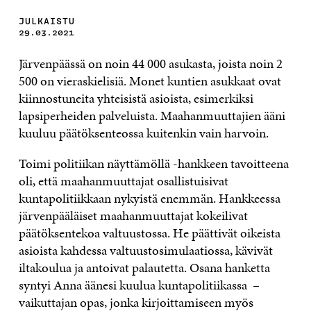
JULKAISTU
29.03.2021
Järvenpäässä on noin 44 000 asukasta, joista noin 2
500 on vieraskielisiä. Monet kuntien asukkaat ovat
kiinnostuneita yhteisistä asioista, esimerkiksi
lapsiperheiden palveluista. Maahanmuuttajien ääni
kuuluu päätöksenteossa kuitenkin vain harvoin.
Toimi politiikan näyttämöllä -hankkeen tavoitteena
oli, että maahanmuuttajat osallistuisivat
kuntapolitiikkaan nykyistä enemmän. Hankkeessa
järvenpääläiset maahanmuuttajat kokeilivat
päätöksentekoa valtuustossa. He päättivät oikeista
asioista kahdessa valtuustosimulaatiossa, kävivät
iltakoulua ja antoivat palautetta. Osana hanketta
syntyi Anna äänesi kuulua kuntapolitiikassa –
vaikuttajan opas, jonka kirjoittamiseen myös