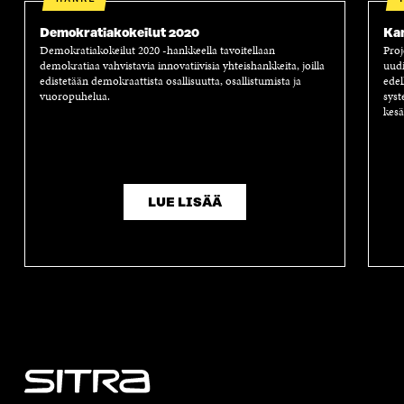
Demokratiakokeilut 2020
Kan
Demokratiakokeilut 2020 -hankkeella tavoitellaan
Proj
demokratiaa vahvista­via innovatiivisia yhteishankkeita, joilla
uud
edistetään demokraattista osallisuutta, osallistumista ja
edel
vuoropuhelua.
syst
kesä
LUE LISÄÄ