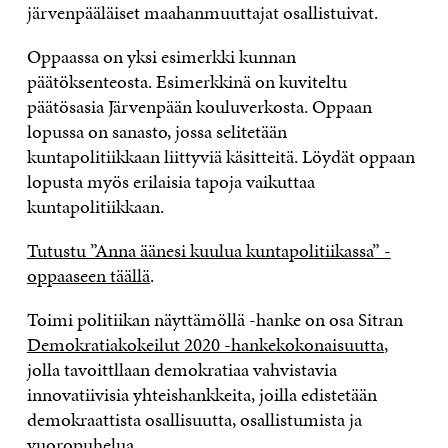
järvenpääläiset maahanmuuttajat osallistuivat.
Oppaassa on yksi esimerkki kunnan
päätöksenteosta. Esimerkkinä on kuviteltu
päätösasia Järvenpään kouluverkosta. Oppaan
lopussa on sanasto, jossa selitetään
kuntapolitiikkaan liittyviä käsitteitä. Löydät oppaan
lopusta myös erilaisia tapoja vaikuttaa
kuntapolitiikkaan.
Tutustu ”Anna äänesi kuulua kuntapolitiikassa” -
oppaaseen täällä
.
Toimi politiikan näyttämöllä -hanke on osa Sitran
Demokratiakokeilut 2020 -hankekokonaisuutta
,
jolla tavoittllaan demokratiaa vahvista­via
innovatiivisia yhteishankkeita, joilla edistetään
demokraattista osallisuutta, osallistumista ja
vuoropuhelua.