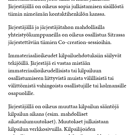
Järjestäjällä on oikeus sopia julkistamisen sisällöstä
tiimin nimeämän kontaktihenkilön kanssa.
Järjestäjällä ja järjestäjätahon mahdollisilla
yhteistyökumppaneilla on oikeus osallistua Sitrassa
järjestettäviin tiimien Co-creation-sessioihin.
Immateriaalioikeudet kilpailuehdotuksiin säilyvät
tekijöillä. Järjestäjä ei vastaa mistään
immateriaalioikeudellisista tai kilpailuun
osallistumiseen liittyvistä muista välillisistä tai
välittömistä vahingoista osallistujille tai kolmansille
osapuolille.
Järjestäjällä on oikeus muuttaa kilpailun sääntöjä
kilpailun aikana (esim. mahdolliset
aikataulumuutokset). Muutokset julkaistaan
kilpailun verkkosivuilla. Kilpailijoiden