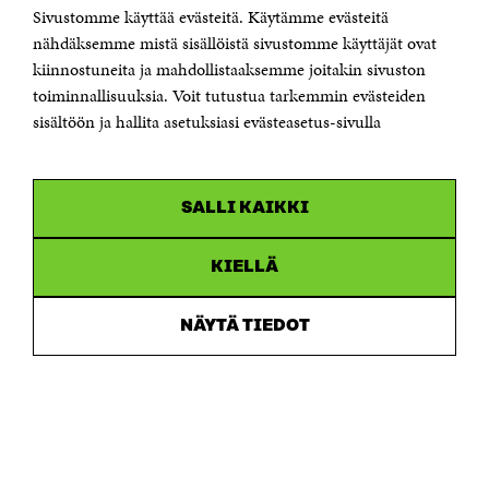
Sivustomme käyttää evästeitä. Käytämme evästeitä
Puhelin +358 294 618 991
Sähköpostiosoite
nähdäksemme mistä sisällöistä sivustomme käyttäjät ovat
etunimi.sukunimi@sitra.fi tai sitra@sitra.fi
kiinnostuneita ja mahdollistaaksemme joitakin sivuston
toiminnallisuuksia. Voit tutustua tarkemmin evästeiden
Saapumisohjeet
sisältöön ja hallita asetuksiasi evästeasetus-sivulla
Y-tunnus 0202132-3
OLEMME NÄISSÄ SOMEISSA
SALLI KAIKKI
Facebook
Avautuu
uudessa
Linkedin
ikkunassa
KIELLÄ
Avautuu
uudessa
Youtube
ikkunassa
Avautuu
NÄYTÄ TIEDOT
uudessa
Instagram
ikkunassa
Avautuu
uudessa
ikkunassa