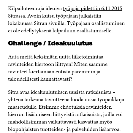
Kilpailuteemoja ideoiva
työpaja pidettiin 6.11.2015
Sitrassa. Avoin kutsu työpajaan julkaistiin
lokakuussa Sitran sivuilla. Työpajaan osallistuminen
ei ole edellytyksenä kilpailuun osallistumiselle.
Challenge / Ideakuulutus
Auta meitä keksimään uutta liiketoimintaa
ravinteiden kiertoon liittyen! Miten saamme
ravinteet kiertämään entistä paremmin ja
taloudellisesti kannattavasti?
Sitra avaa ideakuulutuksen uusista ratkaisuista –
yhtenä tärkeänä tavoitteena luoda uusia työpaikkoja
maaseudulle. Etsimme ehdotuksia ravinteiden
kierron lisäämiseen liittyvistä ratkaisuista, joilla voi
mahdollisimman vaikuttavasti kasvattaa myös
biopohjaisten tuotteiden- ja palveluiden lisäarvoa.