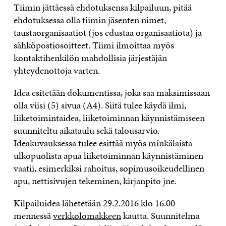
Tiimin jättäessä ehdotuksensa kilpailuun, pitää
ehdotuksessa olla tiimin jäsenten nimet,
taustaorganisaatiot (jos edustaa organisaatiota) ja
sähköpostiosoitteet. Tiimi ilmoittaa myös
kontaktihenkilön mahdollisia järjestäjän
yhteydenottoja varten.
Idea esitetään dokumentissa, joka saa maksimissaan
olla viisi (5) sivua (A4). Siitä tulee käydä ilmi,
liiketoimintaidea, liiketoiminnan käynnistämiseen
suunniteltu aikataulu sekä talousarvio.
Ideakuvauksessa tulee esittää myös minkälaista
ulkopuolista apua liiketoiminnan käynnistäminen
vaatii, esimerkiksi rahoitus, sopimusoikeudellinen
apu, nettisivujen tekeminen, kirjanpito jne.
Kilpailuidea lähetetään 29.2.2016 klo 16.00
mennessä
verkkolomakkeen
kautta. Suunnitelma