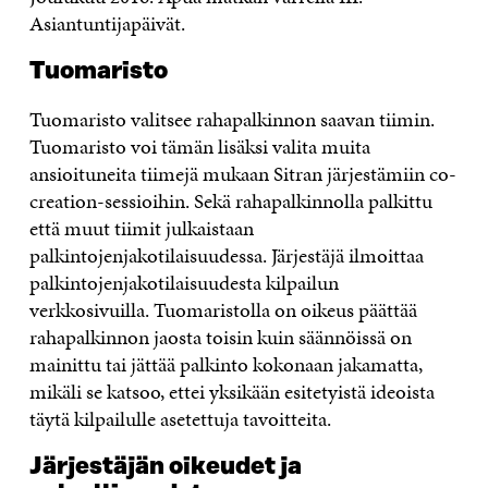
Asiantuntijapäivät.
Tuomaristo
Tuomaristo valitsee rahapalkinnon saavan tiimin.
Tuomaristo voi tämän lisäksi valita muita
ansioituneita tiimejä mukaan Sitran järjestämiin co-
creation-sessioihin. Sekä rahapalkinnolla palkittu
että muut tiimit julkaistaan
palkintojenjakotilaisuudessa. Järjestäjä ilmoittaa
palkintojenjakotilaisuudesta kilpailun
verkkosivuilla. Tuomaristolla on oikeus päättää
rahapalkinnon jaosta toisin kuin säännöissä on
mainittu tai jättää palkinto kokonaan jakamatta,
mikäli se katsoo, ettei yksikään esitetyistä ideoista
täytä kilpailulle asetettuja tavoitteita.
Järjestäjän oikeudet ja