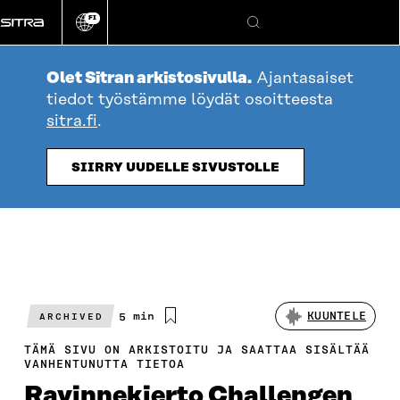
Siirry
FI
suoraan
Vaihda
Hae
sivuston
sisältöön
kieli
Olet Sitran arkistosivulla.
Ajantasaiset
tiedot työstämme löydät osoitteesta
sitra.fi
.
SIIRRY UUDELLE SIVUSTOLLE
Arvioitu
5 min
KUUNTELE
ARCHIVED
lukuaika
TÄMÄ SIVU ON ARKISTOITU JA SAATTAA SISÄLTÄÄ
VANHENTUNUTTA TIETOA
Ravinnekierto Challengen