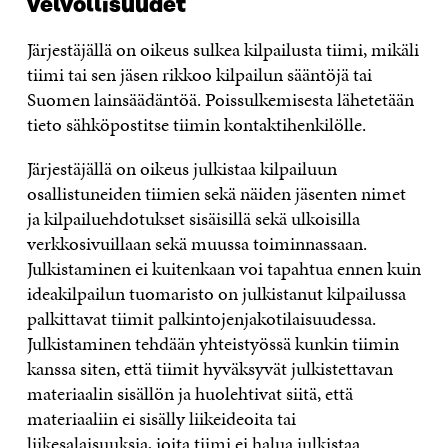
velvollisuudet
Järjestäjällä on oikeus sulkea kilpailusta tiimi, mikäli
tiimi tai sen jäsen rikkoo kilpailun sääntöjä tai
Suomen lainsäädäntöä. Poissulkemisesta lähetetään
tieto sähköpostitse tiimin kontaktihenkilölle.
Järjestäjällä on oikeus julkistaa kilpailuun
osallistuneiden tiimien sekä näiden jäsenten nimet
ja kilpailuehdotukset sisäisillä sekä ulkoisilla
verkkosivuillaan sekä muussa toiminnassaan.
Julkistaminen ei kuitenkaan voi tapahtua ennen kuin
ideakilpailun tuomaristo on julkistanut kilpailussa
palkittavat tiimit palkintojenjakotilaisuudessa.
Julkistaminen tehdään yhteistyössä kunkin tiimin
kanssa siten, että tiimit hyväksyvät julkistettavan
materiaalin sisällön ja huolehtivat siitä, että
materiaaliin ei sisälly liikeideoita tai
liikesalaisuuksia, joita tiimi ei halua julkistaa.