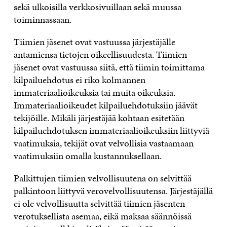
sekä ulkoisilla verkkosivuillaan sekä muussa
toiminnassaan.
Tiimien jäsenet ovat vastuussa järjestäjälle
antamiensa tietojen oikeellisuudesta. Tiimien
jäsenet ovat vastuussa siitä, että tiimin toimittama
kilpailuehdotus ei riko kolmannen
immateriaalioikeuksia tai muita oikeuksia.
Immateriaalioikeudet kilpailuehdotuksiin jäävät
tekijöille. Mikäli järjestäjää kohtaan esitetään
kilpailuehdotuksen immateriaalioikeuksiin liittyviä
vaatimuksia, tekijät ovat velvollisia vastaamaan
vaatimuksiin omalla kustannuksellaan.
Palkittujen tiimien velvollisuutena on selvittää
palkintoon liittyvä verovelvollisuutensa. Järjestäjällä
ei ole velvollisuutta selvittää tiimien jäsenten
verotuksellista asemaa, eikä maksaa säännöissä