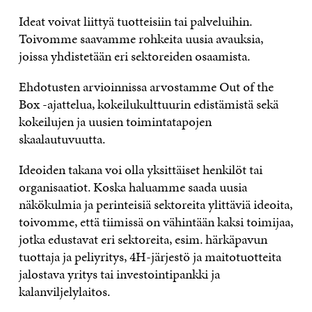
Ideat voivat liittyä tuotteisiin tai palveluihin.
Toivomme saavamme rohkeita uusia avauksia,
joissa yhdistetään eri sektoreiden osaamista.
Ehdotusten arvioinnissa arvostamme Out of the
Box -ajattelua, kokeilukulttuurin edistämistä sekä
kokeilujen ja uusien toimintatapojen
skaalautuvuutta.
Ideoiden takana voi olla yksittäiset henkilöt tai
organisaatiot. Koska haluamme saada uusia
näkökulmia ja perinteisiä sektoreita ylittäviä ideoita,
toivomme, että tiimissä on vähintään kaksi toimijaa,
jotka edustavat eri sektoreita, esim. härkäpavun
tuottaja ja peliyritys, 4H-järjestö ja maitotuotteita
jalostava yritys tai investointipankki ja
kalanviljelylaitos.