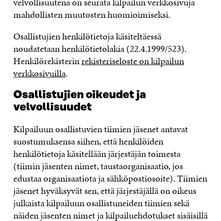
velvollisuutena on seurata kilpailun verkkosivuja
mahdollisten muutosten huomioimiseksi.
Osallistujien henkilötietoja käsiteltäessä
noudatetaan henkilötietolakia (22.4.1999/523).
Henkilörekisterin
rekisteriseloste on kilpailun
verkkosivuilla
.
Osallistujien oikeudet ja
velvollisuudet
Kilpailuun osallistuvien tiimien jäsenet antavat
suostumuksensa siihen, että henkilöiden
henkilötietoja käsitellään järjestäjän toimesta
(tiimin jäsenten nimet, taustaorganisaatio, jos
edustaa organisaatiota ja sähköpostiosoite). Tiimien
jäsenet hyväksyvät sen, että järjestäjällä on oikeus
julkaista kilpailuun osallistuneiden tiimien sekä
näiden jäsenten nimet ja kilpailuehdotukset sisäisillä