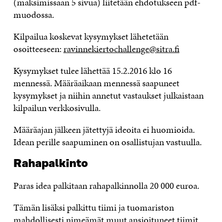
(maksimissaan 5 sivua) liitetään ehdotukseen pdf-
muodossa.
Kilpailua koskevat kysymykset lähetetään
osoitteeseen:
ravinnekiertochallenge@sitra.fi
Kysymykset tulee lähettää 15.2.2016 klo 16
mennessä. Määräaikaan mennessä saapuneet
kysymykset ja niihin annetut vastaukset julkaistaan
kilpailun verkkosivulla.
Määräajan jälkeen jätettyjä ideoita ei huomioida.
Idean perille saapuminen on osallistujan vastuulla.
Rahapalkinto
Paras idea palkitaan rahapalkinnolla 20 000 euroa.
Tämän lisäksi palkittu tiimi ja tuomariston
mahdollisesti nimeämät muut ansioituneet tiimit