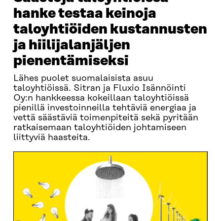
hanke testaa keinoja
taloyhtiöiden kustannusten
ja hiilijalanjäljen
pienentämiseksi
Lähes puolet suomalaisista asuu
taloyhtiöissä. Sitran ja Fluxio Isännöinti
Oy:n hankkeessa kokeillaan taloyhtiöissä
pienillä investoinneilla tehtäviä energiaa ja
vettä säästäviä toimenpiteitä sekä pyritään
ratkaisemaan taloyhtiöiden johtamiseen
liittyviä haasteita.