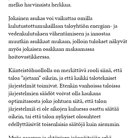
melko harvinaista herkkua.
Jokainen asukas voi vaikuttaa omilla
kulutustottumuksillaan taloyhtiön energian- ja
vedenkulutuksen vähentämiseen ja innostaa
muutkin asukkaat mukaan, jolloin tulokset näkyvät
myös jokaisen osakkaan maksamassa
hoitovastikkeessa.
Kiinteistöhuollolla on merkittävä rooli siinä, että
taloa ”ajetaan” oikein, ja että kaikki talotekniset
järjestelmät toimivat. Etenkin vanhoissa taloissa
järjestelmien säädöt voivat olla kaukana
optimitasosta joko johtuen siitä, että talon
järjestelmiä ei ole aikojen kuluessa osattu säätää
oikein, tai että talon nykyiset olosuhteet
edellyttäisivät toisenlaisia säätöjä kuin aiemmin.
Myös osaavan ja aktiivisen isännöitsijän sekä