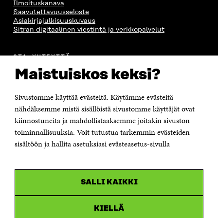
Ilmoituskanava
Saavutettavuusseloste
Asiakirjajulkisuuskuvaus
Sitran digitaalinen viestintä ja verkkopalvelut
OTA YHTEYTTÄ
Suomen itsenäisyyden juhlarahasto Sitra
Maistuiskos keksi?
Itämerenkatu 11-13, PL 160,
00181 Helsinki
Sivustomme käyttää evästeitä. Käytämme evästeitä
Puhelin +358 294 618 991
Sähköpostiosoite
nähdäksemme mistä sisällöistä sivustomme käyttäjät ovat
etunimi.sukunimi@sitra.fi tai sitra@sitra.fi
kiinnostuneita ja mahdollistaaksemme joitakin sivuston
Saapumisohjeet
toiminnallisuuksia. Voit tutustua tarkemmin evästeiden
sisältöön ja hallita asetuksiasi evästeasetus-sivulla
Y-tunnus 0202132-3
OLEMME NÄISSÄ SOMEISSA
SALLI KAIKKI
Facebook
Avautuu
uudessa
Linkedin
ikkunassa
KIELLÄ
Avautuu