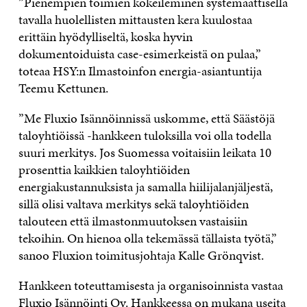
”Pienempien toimien kokeileminen systemaattisella
tavalla huolellisten mittausten kera kuulostaa
erittäin hyödylliseltä, koska hyvin
dokumentoiduista case-esimerkeistä on pulaa,”
toteaa HSY:n Ilmastoinfon energia-asiantuntija
Teemu Kettunen.
”Me Fluxio Isännöinnissä uskomme, että Säästöjä
taloyhtiöissä -hankkeen tuloksilla voi olla todella
suuri merkitys. Jos Suomessa voitaisiin leikata 10
prosenttia kaikkien taloyhtiöiden
energiakustannuksista ja samalla hiilijalanjäljestä,
sillä olisi valtava merkitys sekä taloyhtiöiden
talouteen että ilmastonmuutoksen vastaisiin
tekoihin. On hienoa olla tekemässä tällaista työtä,”
sanoo Fluxion toimitusjohtaja Kalle Grönqvist.
Hankkeen toteuttamisesta ja organisoinnista vastaa
Fluxio Isännöinti Oy. Hankkeessa on mukana useita