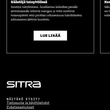
Säästöjä taloyhtiössä
Kes
Säästöjä taloyhtiöissä -hankkeessa kokeiltiin pienillä
Sill
investoinneilla tehtäviä energiaa ja vettä säästäviä
on v
toimenpiteitä sekä pyrittiin ratkaisemaan taloyhtiöiden
enti
johtamiseen liittyviä haasteita.
LUE LISÄÄ
NÄITÄKÖ ETSIT?
Tietosuoja ja käyttöehdot
Evästeasetukset