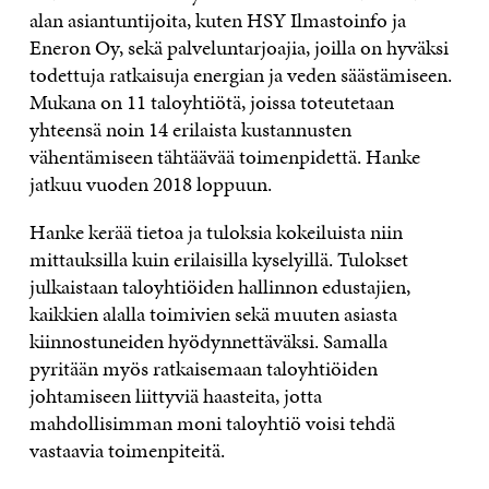
alan asiantuntijoita, kuten HSY Ilmastoinfo ja
Eneron Oy, sekä palveluntarjoajia, joilla on hyväksi
todettuja ratkaisuja energian ja veden säästämiseen.
Mukana on 11 taloyhtiötä, joissa toteutetaan
yhteensä noin 14 erilaista kustannusten
vähentämiseen tähtäävää toimenpidettä. Hanke
jatkuu vuoden 2018 loppuun.
Hanke kerää tietoa ja tuloksia kokeiluista niin
mittauksilla kuin erilaisilla kyselyillä. Tulokset
julkaistaan taloyhtiöiden hallinnon edustajien,
kaikkien alalla toimivien sekä muuten asiasta
kiinnostuneiden hyödynnettäväksi. Samalla
pyritään myös ratkaisemaan taloyhtiöiden
johtamiseen liittyviä haasteita, jotta
mahdollisimman moni taloyhtiö voisi tehdä
vastaavia toimenpiteitä.