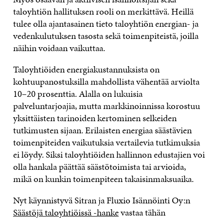
taloyhtiön hallituksen rooli on merkittävä. Heillä
tulee olla ajantasainen tieto taloyhtiön energian- ja
vedenkulutuksen tasosta sekä toimenpiteistä, joilla
näihin voidaan vaikuttaa.
Taloyhtiöiden energiakustannuksista on
kohtuupanostuksilla mahdollista vähentää arviolta
10–20 prosenttia. Alalla on lukuisia
palveluntarjoajia, mutta markkinoinnissa korostuu
yksittäisten tarinoiden kertominen selkeiden
tutkimusten sijaan. Erilaisten energiaa säästävien
toimenpiteiden vaikutuksia vertailevia tutkimuksia
ei löydy. Siksi taloyhtiöiden hallinnon edustajien voi
olla hankala päättää säästötoimista tai arvioida,
mikä on kunkin toimenpiteen takaisinmaksuaika.
Nyt käynnistyvä Sitran ja Fluxio Isännöinti Oy:n
Säästöjä taloyhtiöissä -hanke
vastaa tähän