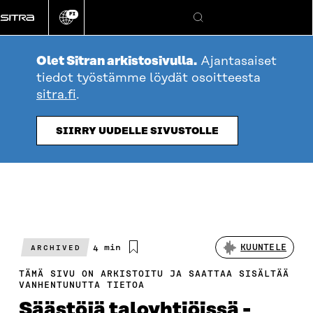
Siirry
FI
suoraan
Vaihda
Hae
sivuston
sisältöön
kieli
Olet Sitran arkistosivulla.
Ajantasaiset
tiedot työstämme löydät osoitteesta
sitra.fi
.
SIIRRY UUDELLE SIVUSTOLLE
Arvioitu
4 min
KUUNTELE
ARCHIVED
lukuaika
TÄMÄ SIVU ON ARKISTOITU JA SAATTAA SISÄLTÄÄ
VANHENTUNUTTA TIETOA
Säästöjä taloyhtiöissä -