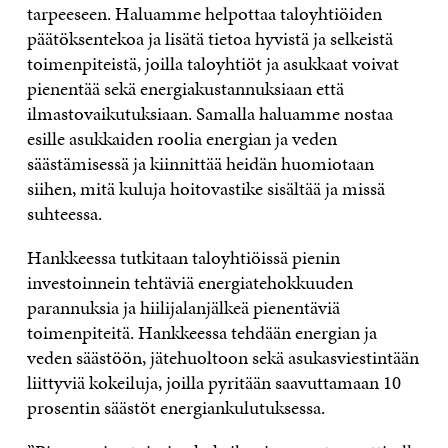
tarpeeseen. Haluamme helpottaa taloyhtiöiden
päätöksentekoa ja lisätä tietoa hyvistä ja selkeistä
toimenpiteistä, joilla taloyhtiöt ja asukkaat voivat
pienentää sekä energiakustannuksiaan että
ilmastovaikutuksiaan. Samalla haluamme nostaa
esille asukkaiden roolia energian ja veden
säästämisessä ja kiinnittää heidän huomiotaan
siihen, mitä kuluja hoitovastike sisältää ja missä
suhteessa.
Hankkeessa tutkitaan taloyhtiöissä pienin
investoinnein tehtäviä energiatehokkuuden
parannuksia ja hiilijalanjälkeä pienentäviä
toimenpiteitä. Hankkeessa tehdään energian ja
veden säästöön, jätehuoltoon sekä asukasviestintään
liittyviä kokeiluja, joilla pyritään saavuttamaan 10
prosentin säästöt energiankulutuksessa.