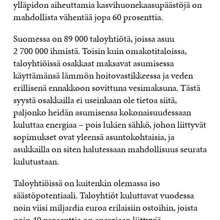
ylläpidon aiheuttamia kasvihuonekaasupäästöjä on
mahdollista vähentää jopa 60 prosenttia.
Suomessa on 89 000 taloyhtiötä, joissa asuu
2 700 000 ihmistä. Toisin kuin omakotitaloissa,
taloyhtiöissä osakkaat maksavat asumisessa
käyttämänsä lämmön hoitovastikkeessa ja veden
erillisenä ennakkoon sovittuna vesimaksuna. Tästä
syystä osakkailla ei useinkaan ole tietoa siitä,
paljonko heidän asumisensa kokonaisuudessaan
kuluttaa energiaa – pois lukien sähkö, johon liittyvät
sopimukset ovat yleensä asuntokohtaisia, ja
asukkailla on siten halutessaan mahdollisuus seurata
kulutustaan.
Taloyhtiöissä on kuitenkin olemassa iso
säästöpotentiaali. Taloyhtiöt kuluttavat vuodessa
noin viisi miljardia euroa erilaisiin ostoihin, joista
noin 40 prosenttia on energiaan liittyviä