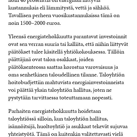
kustannuksia eli lämmitystä, vettä ja sähköä.
Tavallisen perheen vuosikustannuksissa tämä on
noin 1500–2000 euroa.
Yleensä energiatehokkuutta parantavat investoinnit
ovat sen verran suuria tai kalliita, että niihin liittyvät
päätökset tulee käsitellä yhtiökokouksessa. Tällöin
päättäjinä ovat talon osakkaat, joiden
päätöksenteossa saattaa korostua varovaisuus ja
oma senhetkinen taloudellinen tilanne. Taloyhtiön
hoitobudjettiin mahtuvista energiainvestoinneista
voi päättää yksin taloyhtiön hallitus, joten ne
pystytään tarvittaessa toteuttamaan nopeasti.
Parhaiten energiatehokkuutta hoidetaan
taloyhtiössä silloin, kun taloyhtiön hallitus,
isännöitsijä, huoltoyhtiö ja asukkaat tekevät sujuvaa
yhteistyötä. Tämä on kuitenkin valitettavasti vielä