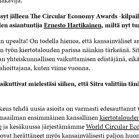
läkävijä.
ssyt jälleen The Circular Economy Awards -kilpail
en asiantuntija
Ernesto Ha
rtikainen
, miltä nyt t
n upealta! On todella hienoa, että kansainväliset ar
an työn kiertotalouden parissa näinkin tärkeänä. S
n yhteiskunnallisen vaikuttamisen edistäjänä, eik
hoittajana, kuten viime vuonna.
aikuttivat mielestäsi siihen, että Sitra valittiin tä
eus tehdä uusia asioita on varmasti edesauttanut 
 maailman ensimmäinen kansallinen
kiertotaloude
e
ja kesäkuussa järjestämämme
World Circular E
ovat herättäneet myös kansainvälisesti paljon huo