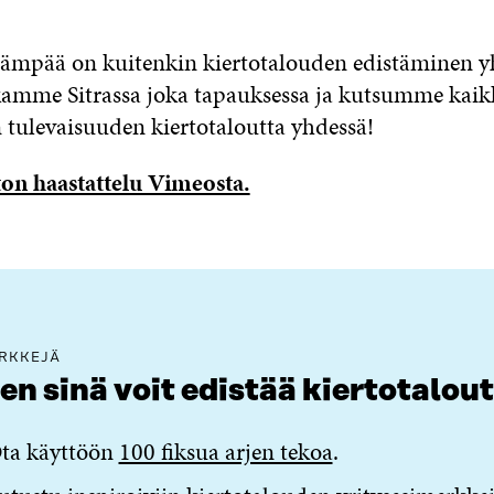
eämpää on kuitenkin kiertotalouden edistäminen y
kamme Sitrassa joka tapauksessa ja kutsumme kai
tulevaisuuden kiertotaloutta yhdessä!
on haastattelu Vimeosta.
RKKEJÄ
en sinä voit edistää kiertotalou
ta käyttöön
100 fiksua arjen tekoa
.