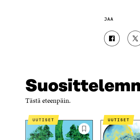
JAA
J
J
A
A
A
A
F
T
A
W
C
I
E
T
Suosittelem
B
T
O
E
O
R
Tästä eteenpäin.
K
I
I
S
S
S
UUTISET
UUTISET
S
Ä
A
A
A
V