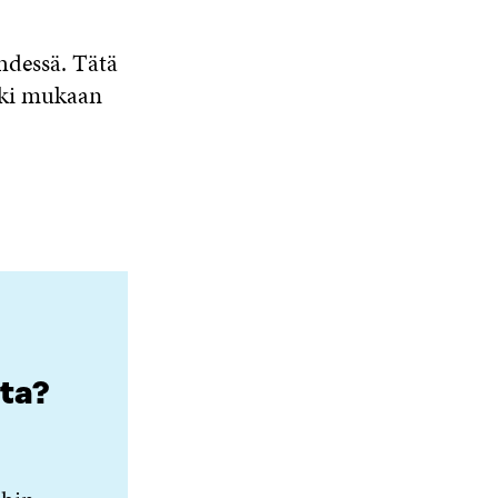
hdessä. Tätä
kki mukaan
tta?