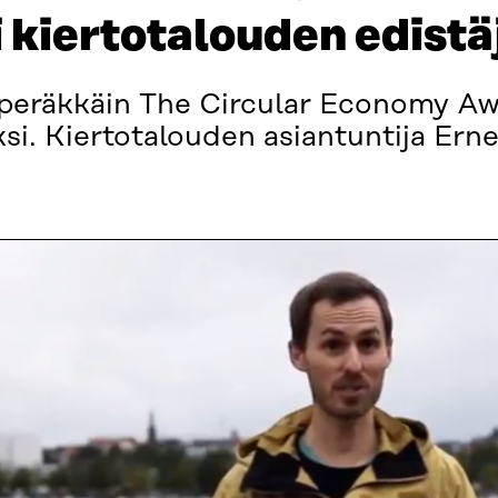
kiertotalouden edistä
taa peräkkäin The Circular Economy Aw
iksi. Kiertotalouden asiantuntija Ern