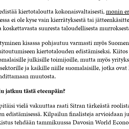
 edistää kiertotaloutta kokonaisvaltaisesti,
monin er
ssa ei ole kyse vain kierrätyksestä tai jätteenkäsitt
 koskettavasta suuresta taloudellisesta murroksest
styminen kisassa pohjautuu varmasti myös Suomen
 sitoutumiseen kiertotalouden edistämiseksi. Kiito
omalaisille julkisille toimijoille, mutta myös yrityksi
ektorille ja kaikille niille suomalaisille, jotka ovat
dittamaan muutosta.
lu jatkuu tästä eteenpäin?
pitäisi vielä vakuuttaa raati Sitran tärkeästä roolist
n edistämisessä. Kilpailun finalisteja arvioidaan ju
lkistus tehdään tammikuussa Davosin World Econ