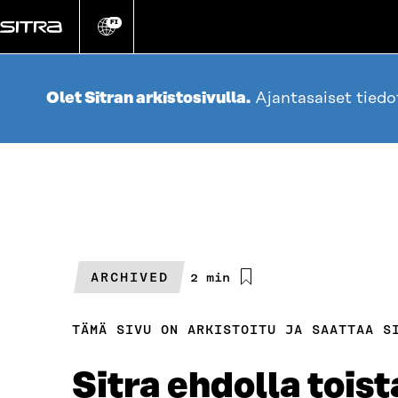
Siirry
suoraan
FI
Vaihda
sivuston
sisältöön
kieli
Olet Sitran arkistosivulla.
Ajantasaiset tied
ARCHIVED
Arvioitu
2 min
lukuaika
TÄMÄ SIVU ON ARKISTOITU JA SAATTAA S
Sitra ehdolla tois