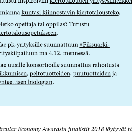
utustu inspiroiviin
kiertotalouden yritysesimerkke
lmianna
kuntasi kiinnostavin kiertotalousteko
.
letko opettaja tai oppilas? Tutustu
iertotalousopetukseen
.
ae pk-yrityksille suunnattuun
#Fiksuarki-
rityskilpailuun
ma 4.12. mennessä.
ae uusille konsortioille suunnattua rahoitusta
iikkumisen
,
peltotuotteiden
,
puutuotteiden
ja
ynteettisen biologian
.
ircular Economy Awardsin finalistit 2018 löytyvät
t