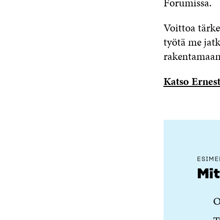
Forumissa.
Voittoa tärk
työtä me jat
rakentamaan 
Katso Ernest
ESIME
Mit
O