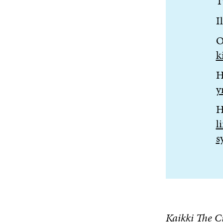
T
I
O
k
H
y
H
l
s
Kaikki The C