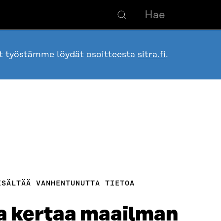
ot työstämme löydät osoitteesta
sitra.fi
.
ISÄLTÄÄ VANHENTUNUTTA TIETOA
ta kertaa maailman