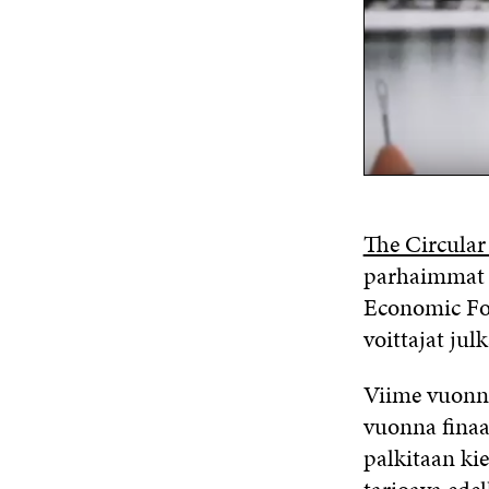
The Circular
parhaimmat k
Economic For
voittajat ju
Viime vuonna 
vuonna finaal
palkitaan ki