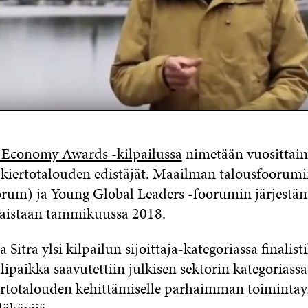
 Economy Awards -kilpailussa
nimetään vuosittai
iertotalouden edistäjät. Maailman talousfoorum
um) ja Young Global Leaders -foorumin järjestäm
lkaistaan tammikuussa 2018.
Sitra ylsi kilpailun sijoittaja-kategoriassa finalist
ipaikka saavutettiin julkisen sektorin kategoriassa,
ertotalouden kehittämiselle parhaimman toiminta