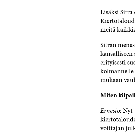
Lisäksi Sitra
Kiertotaloude
meitä kaikkia
Sitran mene
kansalliseen
erityisesti su
kolmannelle s
mukaan vauh
Miten kilpai
Ernesto:
Nyt 
kiertotaloude
voittajan ju