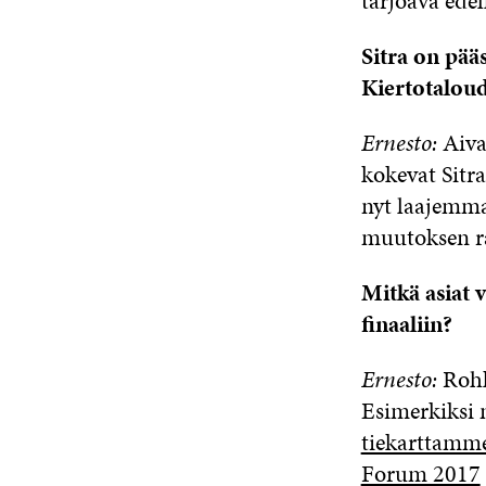
tarjoava edel
Sitra on pää
Kiertotaloud
Ernesto:
Aiva
kokevat Sitr
nyt laajemma
muutoksen ra
Mitkä asiat v
finaaliin?
Ernesto:
Rohk
Esimerkiksi
tiekarttamm
Forum 2017