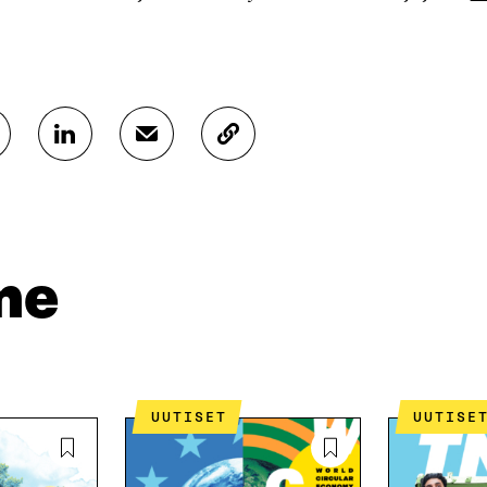
J
J
K
A
A
O
A
A
P
L
S
I
I
Ä
O
N
H
I
K
K
A
me
E
Ö
R
D
P
T
I
O
I
N
S
K
I
T
K
S
I
E
UUTISET
UUTISE
S
L
L
Ä
L
I
A
A
N