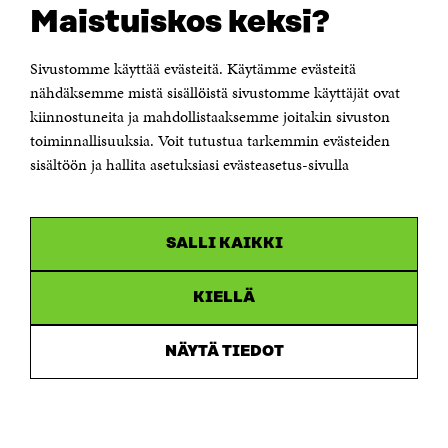
Suomen itsenäisyyden juhlarahasto Sitra
Maistuiskos keksi?
Itämerenkatu 11-13, PL 160,
00181 Helsinki
Sivustomme käyttää evästeitä. Käytämme evästeitä
Puhelin +358 294 618 991
Sähköpostiosoite
nähdäksemme mistä sisällöistä sivustomme käyttäjät ovat
etunimi.sukunimi@sitra.fi tai sitra@sitra.fi
kiinnostuneita ja mahdollistaaksemme joitakin sivuston
toiminnallisuuksia. Voit tutustua tarkemmin evästeiden
Saapumisohjeet
sisältöön ja hallita asetuksiasi evästeasetus-sivulla
Y-tunnus 0202132-3
OLEMME NÄISSÄ SOMEISSA
SALLI KAIKKI
Facebook
Avautuu
uudessa
Linkedin
ikkunassa
KIELLÄ
Avautuu
uudessa
Youtube
ikkunassa
Avautuu
NÄYTÄ TIEDOT
uudessa
Instagram
ikkunassa
Avautuu
uudessa
ikkunassa