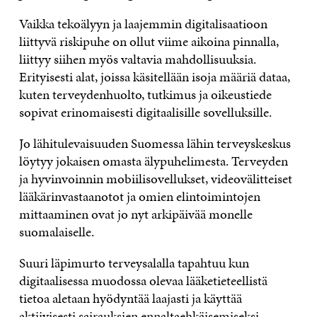
Vaikka tekoälyyn ja laajemmin digitalisaatioon
liittyvä riskipuhe on ollut viime aikoina pinnalla,
liittyy siihen myös valtavia mahdollisuuksia.
Erityisesti alat, joissa käsitellään isoja määriä dataa,
kuten terveydenhuolto, tutkimus ja oikeustiede
sopivat erinomaisesti digitaalisille sovelluksille.
Jo lähitulevaisuuden Suomessa lähin terveyskeskus
löytyy jokaisen omasta älypuhelimesta. Terveyden
ja hyvinvoinnin mobiilisovellukset, videovälitteiset
lääkärinvastaanotot ja omien elintoimintojen
mittaaminen ovat jo nyt arkipäivää monelle
suomalaiselle.
Suuri läpimurto terveysalalla tapahtuu kun
digitaalisessa muodossa olevaa lääketieteellistä
tietoa aletaan hyödyntää laajasti ja käyttää
aktiivisesti sairauksien ennaltaehkäisemiseksi.