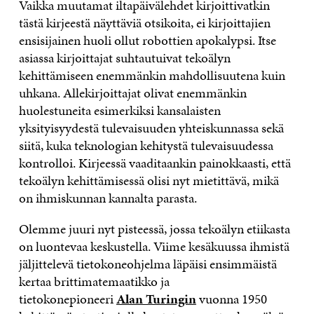
Vaikka muutamat iltapäivälehdet kirjoittivatkin
tästä kirjeestä näyttäviä otsikoita, ei kirjoittajien
ensisijainen huoli ollut robottien apokalypsi. Itse
asiassa kirjoittajat suhtautuivat tekoälyn
kehittämiseen enemmänkin mahdollisuutena kuin
uhkana. Allekirjoittajat olivat enemmänkin
huolestuneita esimerkiksi kansalaisten
yksityisyydestä tulevaisuuden yhteiskunnassa sekä
siitä, kuka teknologian kehitystä tulevaisuudessa
kontrolloi. Kirjeessä vaaditaankin painokkaasti, että
tekoälyn kehittämisessä olisi nyt mietittävä, mikä
on ihmiskunnan kannalta parasta.
Olemme juuri nyt pisteessä, jossa tekoälyn etiikasta
on luontevaa keskustella. Viime kesäkuussa ihmistä
jäljittelevä tietokoneohjelma läpäisi ensimmäistä
kertaa brittimatemaatikko ja
tietokonepioneeri
Alan Turingin
vuonna 1950