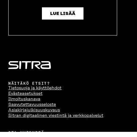
LUE LISÄÄ
NÄITÄKÖ ETSIT?
Tietosuoja ja käyttöehdot
Evästeasetukset
Ilmoituskanava
Saavutettavuusseloste
Asiakirjajulkisuuskuvaus
Sitran digitaalinen viestintä ja verkkopalvelut
OTA YHTEYTTÄ