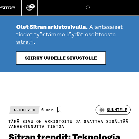
Siirry
FI
suoraan
Vaihda
Hae
sivuston
sisältöön
kieli
Olet Sitran arkistosivulla.
Ajantasaiset
tiedot työstämme löydät osoitteesta
sitra.fi
.
SIIRRY UUDELLE SIVUSTOLLE
Arvioitu
6 min
KUUNTELE
ARCHIVED
lukuaika
TÄMÄ SIVU ON ARKISTOITU JA SAATTAA SISÄLTÄÄ
VANHENTUNUTTA TIETOA
Sitran trendit: Teknologia