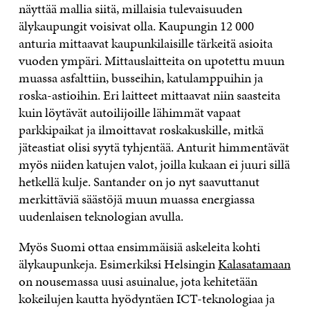
näyttää mallia siitä, millaisia tulevaisuuden
älykaupungit voisivat olla. Kaupungin 12 000
anturia mittaavat kaupunkilaisille tärkeitä asioita
vuoden ympäri. Mittauslaitteita on upotettu muun
muassa asfalttiin, busseihin, katulamppuihin ja
roska-astioihin. Eri laitteet mittaavat niin saasteita
kuin löytävät autoilijoille lähimmät vapaat
parkkipaikat ja ilmoittavat roskakuskille, mitkä
jäteastiat olisi syytä tyhjentää. Anturit himmentävät
myös niiden katujen valot, joilla kukaan ei juuri sillä
hetkellä kulje. Santander on jo nyt saavuttanut
merkittäviä säästöjä muun muassa energiassa
uudenlaisen teknologian avulla.
Myös Suomi ottaa ensimmäisiä askeleita kohti
älykaupunkeja. Esimerkiksi Helsingin
Kalasatamaan
on nousemassa uusi asuinalue, jota kehitetään
kokeilujen kautta hyödyntäen ICT-teknologiaa ja