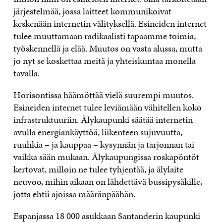
järjestelmää, jossa laitteet kommunikoivat
keskenään internetin välityksellä. Esineiden internet
tulee muuttamaan radikaalisti tapaamme toimia,
työskennellä ja elää. Muutos on vasta alussa, mutta
jo nyt se koskettaa meitä ja yhteiskuntaa monella
tavalla.
Horisontissa häämöttää vielä suurempi muutos.
Esineiden internet tulee leviämään vähitellen koko
infrastruktuuriin. Älykaupunki säätää internetin
avulla energiankäyttöä, liikenteen sujuvuutta,
ruuhkia – ja kauppaa – kysynnän ja tarjonnan tai
vaikka sään mukaan. Älykaupungissa roskapöntöt
kertovat, milloin ne tulee tyhjentää, ja älylaite
neuvoo, mihin aikaan on lähdettävä bussipysäkille,
jotta ehtii ajoissa määränpäähän.
Espanjassa 18 000 asukkaan Santanderin kaupunki