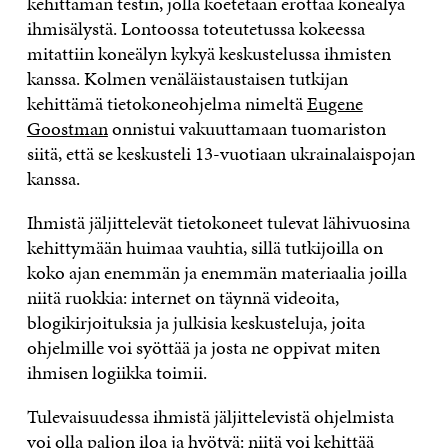
kehittämän testin, jolla koetetaan erottaa koneälyä
ihmisälystä. Lontoossa toteutetussa kokeessa
mitattiin koneälyn kykyä keskustelussa ihmisten
kanssa. Kolmen venäläistaustaisen tutkijan
kehittämä tietokoneohjelma nimeltä
Eugene
Goostman
onnistui vakuuttamaan tuomariston
siitä, että se keskusteli 13-vuotiaan ukrainalaispojan
kanssa.
Ihmistä jäljittelevät tietokoneet tulevat lähivuosina
kehittymään huimaa vauhtia, sillä tutkijoilla on
koko ajan enemmän ja enemmän materiaalia joilla
niitä ruokkia: internet on täynnä videoita,
blogikirjoituksia ja julkisia keskusteluja, joita
ohjelmille voi syöttää ja josta ne oppivat miten
ihmisen logiikka toimii.
Tulevaisuudessa ihmistä jäljittelevistä ohjelmista
voi olla paljon iloa ja hyötyä: niitä voi kehittää