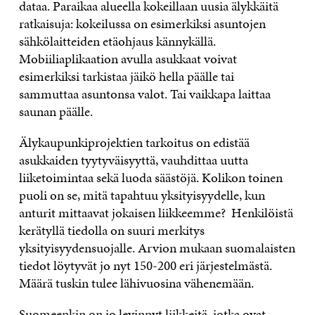
dataa. Paraikaa
alueella kokeillaan uusia älykkäitä
ratkaisuja: kokeilussa on esimerkiksi asuntojen
sähkölaitteiden etäohjaus kännykällä.
Mobiiliaplikaation avulla asukkaat voivat
esimerkiksi tarkistaa jäikö hella päälle tai
sammuttaa asuntonsa valot. Tai vaikkapa laittaa
saunan päälle.
Älykaupunkiprojektien tarkoitus on edistää
asukkaiden tyytyväisyyttä, vauhdittaa uutta
liiketoimintaa sekä luoda säästöjä. Kolikon toinen
puoli on se, mitä tapahtuu yksityisyydelle, kun
anturit mittaavat jokaisen liikkeemme? Henkilöistä
kerätyllä tiedolla on suuri merkitys
yksityisyydensuojalle. Arvion mukaan suomalaisten
tiedot löytyvät jo nyt 150-200 eri järjestelmästä.
Määrä tuskin tulee lähivuosina vähenemään.
Suomeenkin on jo levinnyt liikkeitä, jotka ovat