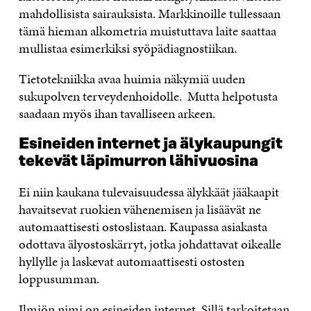
mahdollisista sairauksista. Markkinoille tullessaan
tämä hieman alkometria muistuttava laite saattaa
mullistaa esimerkiksi syöpädiagnostiikan.
Tietotekniikka avaa huimia näkymiä uuden
sukupolven terveydenhoidolle. Mutta helpotusta
saadaan myös ihan tavalliseen arkeen.
Esineiden internet ja älykaupungit
tekevät läpimurron lähivuosina
Ei niin kaukana tulevaisuudessa älykkäät jääkaapit
havaitsevat ruokien vähenemisen ja lisäävät ne
automaattisesti ostoslistaan. Kaupassa asiakasta
odottava älyostoskärryt, jotka johdattavat oikealle
hyllylle ja laskevat automaattisesti ostosten
loppusumman.
Ilmiön nimi on esineiden internet. Sillä tarkoitetaan