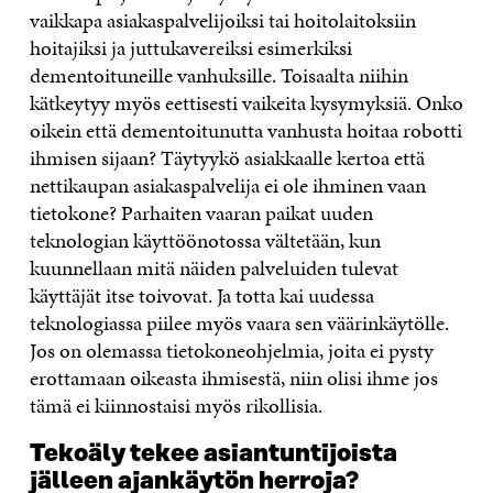
vaikkapa asiakaspalvelijoiksi tai hoitolaitoksiin
hoitajiksi ja juttukavereiksi esimerkiksi
dementoituneille vanhuksille. Toisaalta niihin
kätkeytyy myös eettisesti vaikeita kysymyksiä. Onko
oikein että dementoitunutta vanhusta hoitaa robotti
ihmisen sijaan? Täytyykö asiakkaalle kertoa että
nettikaupan asiakaspalvelija ei ole ihminen vaan
tietokone? Parhaiten vaaran paikat uuden
teknologian käyttöönotossa vältetään, kun
kuunnellaan mitä näiden palveluiden tulevat
käyttäjät itse toivovat. Ja totta kai uudessa
teknologiassa piilee myös vaara sen väärinkäytölle.
Jos on olemassa tietokoneohjelmia, joita ei pysty
erottamaan oikeasta ihmisestä, niin olisi ihme jos
tämä ei kiinnostaisi myös rikollisia.
Tekoäly tekee asiantuntijoista
jälleen ajankäytön herroja?