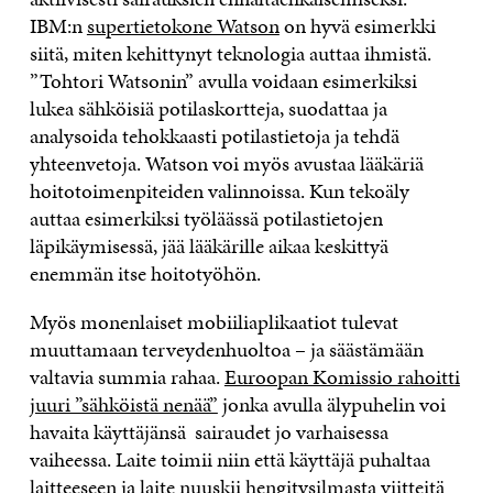
IBM:n
supertietokone Watson
on hyvä esimerkki
siitä, miten kehittynyt teknologia auttaa ihmistä.
”Tohtori Watsonin” avulla voidaan esimerkiksi
lukea sähköisiä potilaskortteja, suodattaa ja
analysoida tehokkaasti potilastietoja ja tehdä
yhteenvetoja. Watson voi myös avustaa lääkäriä
hoitotoimenpiteiden valinnoissa. Kun tekoäly
auttaa esimerkiksi työläässä potilastietojen
läpikäymisessä, jää lääkärille aikaa keskittyä
enemmän itse hoitotyöhön.
Myös monenlaiset mobiiliaplikaatiot tulevat
muuttamaan terveydenhuoltoa – ja säästämään
valtavia summia rahaa.
Euroopan Komissio rahoitti
juuri ”sähköistä nenää”
jonka avulla älypuhelin voi
havaita käyttäjänsä sairaudet jo varhaisessa
vaiheessa. Laite toimii niin että käyttäjä puhaltaa
laitteeseen ja laite nuuskii hengitysilmasta viitteitä