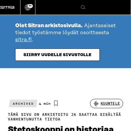
Siirry
FI
suoraan
Vaihda
Hae
sivuston
sisältöön
kieli
Olet Sitran arkistosivulla.
Ajantasaiset
tiedot työstämme löydät osoitteesta
sitra.fi
.
SIIRRY UUDELLE SIVUSTOLLE
Arvioitu
4 min
KUUNTELE
ARCHIVED
lukuaika
TÄMÄ SIVU ON ARKISTOITU JA SAATTAA SISÄLTÄÄ
VANHENTUNUTTA TIETOA
Stetoskooppi on historiaa