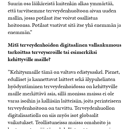
Suurin osa lääkäreistä kuitenkin alkaa ymmärtää,
että tarvitsemme terveydenhuoltoon aivan uuden
mallin, jossa potilaat itse voivat osallistua
hoitoonsa. Potilaat vaativat sitä itse yhä enemmän ja
enemmän.”
Mitä terveydenhoidon digitaalinen vallankumous
tarkoittaa terveyseroille tai esimerkiksi
kehittyville maille?
”Kehitysmaille tämä on valtava edistysaskel. Pienet,
edulliset ja kannettavat laitteet sekä älypuhelinten
hyödyntäminen terveydenhoidossa on kehittyville
maille merkittävä asia, sillä monissa maissa ei ole
varaa isoihin ja kalliisiin laitteisiin, joita perinteiseen
terveydenhoitoon on tarvittu. Terveydenhuollon
digitalisaatiolla on siis myös isot globaalit
vaikutukset. Teollistuneissa maissa omahoito ja