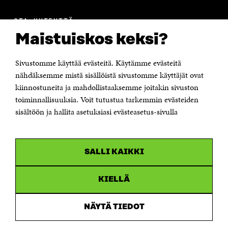
OTA YHTEYTTÄ
Suomen itsenäisyyden juhlarahasto Sitra
Maistuiskos keksi?
Itämerenkatu 11-13, PL 160,
00181 Helsinki
Sivustomme käyttää evästeitä. Käytämme evästeitä
Puhelin +358 294 618 991
Sähköpostiosoite
nähdäksemme mistä sisällöistä sivustomme käyttäjät ovat
etunimi.sukunimi@sitra.fi tai sitra@sitra.fi
kiinnostuneita ja mahdollistaaksemme joitakin sivuston
toiminnallisuuksia. Voit tutustua tarkemmin evästeiden
Saapumisohjeet
sisältöön ja hallita asetuksiasi evästeasetus-sivulla
Y-tunnus 0202132-3
OLEMME NÄISSÄ SOMEISSA
SALLI KAIKKI
Facebook
Avautuu
uudessa
Linkedin
ikkunassa
KIELLÄ
Avautuu
uudessa
Youtube
ikkunassa
Avautuu
NÄYTÄ TIEDOT
uudessa
Instagram
ikkunassa
Avautuu