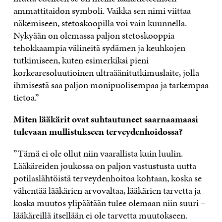
ammattitaidon symboli. Vaikka sen nimi viittaa
näkemiseen, stetoskoopilla voi vain kuunnella.
Nykyään on olemassa paljon stetoskooppia
tehokkaampia välineitä sydämen ja keuhkojen
tutkimiseen, kuten esimerkiksi pieni
korkearesoluutioinen ultraäänitutkimuslaite, jolla
ihmisestä saa paljon monipuolisempaa ja tarkempaa
tietoa.”
Miten lääkärit ovat suhtautuneet saarnaamaasi
tulevaan mullistukseen terveydenhoidossa?
”Tämä ei ole ollut niin vaarallista kuin luulin.
Lääkäreiden joukossa on paljon vastustusta uutta
potilaslähtöistä terveydenhoitoa kohtaan, koska se
vähentää lääkärien arvovaltaa, lääkärien tarvetta ja
koska muutos ylipäätään tulee olemaan niin suuri –
lääkäreillä itsellään ei ole tarvetta muutokseen.