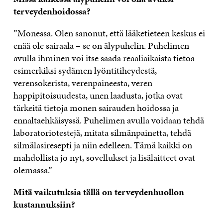
terveydenhoidossa?
”Monessa. Olen sanonut, että lääketieteen keskus ei
enää ole sairaala – se on älypuhelin. Puhelimen
avulla ihminen voi itse saada reaaliaikaista tietoa
esimerkiksi sydämen lyöntitiheydestä,
verensokerista, verenpaineesta, veren
happipitoisuudesta, unen laadusta, jotka ovat
tärkeitä tietoja monen sairauden hoidossa ja
ennaltaehkäisyssä. Puhelimen avulla voidaan tehdä
laboratoriotestejä, mitata silmänpainetta, tehdä
silmälasiresepti ja niin edelleen. Tämä kaikki on
mahdollista jo nyt, sovellukset ja lisälaitteet ovat
olemassa.”
Mitä vaikutuksia tällä on terveydenhuollon
kustannuksiin?