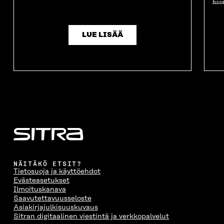
haas
LUE LISÄÄ
NÄITÄKÖ ETSIT?
Tietosuoja ja käyttöehdot
Evästeasetukset
Ilmoituskanava
Saavutettavuusseloste
Asiakirjajulkisuuskuvaus
Sitran digitaalinen viestintä ja verkkopalvelut