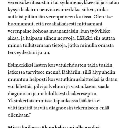
verensokeritasostani tai sydämensykkeestä ja saatan
kysyä lääkärin neuvoa esimerkiksi siihen, mikä
auttaisi pitämään verenpaineen kurissa. Olen itse
huomannut, että reaaliaikaisesti mittaamani
verenpaine kohoaa maanantaisin, kun työviikko
alkaa, ja kaipaan siihen neuvoja. Lääkäri siis auttaa
minua tulkitsemaan tietoja, jotka minulla omasta
terveydestäni jo on.
Esimerkiksi lasten korvatulehdusten takia tuskin
jatkossa tarvitsee mennä lääkäriin, sillä älypuhelin
muuntuu helposti korvatutkimuslaitteeksi ja datan
voi lähettää pilvipalveluun ja vastauksena saada
diagnoosin ja mahdollisesti lääkereseptin.
Yksinkertaisimmissa tapauksissa lääkäriä ei
välttämättä tarvita diagnoosin tekemiseen enää
ollenkaan.”
Missä kaikessa älypuhelin voi olla avuksi