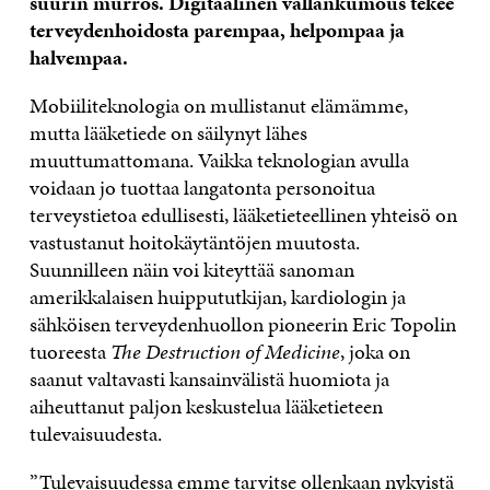
suurin murros. Digitaalinen vallankumous tekee
terveydenhoidosta parempaa, helpompaa ja
halvempaa.
Mobiiliteknologia on mullistanut elämämme,
mutta lääketiede on säilynyt lähes
muuttumattomana. Vaikka teknologian avulla
voidaan jo tuottaa langatonta personoitua
terveystietoa edullisesti, lääketieteellinen yhteisö on
vastustanut hoitokäytäntöjen muutosta.
Suunnilleen näin voi kiteyttää sanoman
amerikkalaisen huippututkijan, kardiologin ja
sähköisen terveydenhuollon pioneerin Eric Topolin
tuoreesta
The Destruction of Medicine
, joka on
saanut valtavasti kansainvälistä huomiota ja
aiheuttanut paljon keskustelua lääketieteen
tulevaisuudesta.
”Tulevaisuudessa emme tarvitse ollenkaan nykyistä