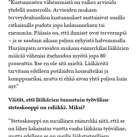
”Kustannusten vähenemistä on vaikea arvioida
yhdellä numerolla. Arvioiden mukaan
terveydenhuollon kustannukset saattaisivat uusilla
ratkaisuilla pudota jopa kolmanneksen tai
enemmän. Pääasia on, että ihmiset ovat terveempiä
– ja se saadaan aikaan paljon nykyistä halvemmalla.
Hurjimpien arvioiden mukaan esimerkiksi lääkärien
määrää vähenisi itsehoidon myötä jopa 80
prosenttia. Itse en ole sitä mieltä. Lääkäreitä
tarvitaan edelleen potilaiden konsulteiksi ja
kumppaneiksi, mutta ei ehkä aivan yhtä paljon kuin
nyt.”
Väität, että lääkärien tunnetuin työväline
stetoskooppi on reliikki. Miksi?
”Stetoskooppi on surullinen esimerkki siitä, että se
on lähes kaksisataa vuotta vanha lääkärin työväline,
mutta edelleen se on meille lääketieteellisen