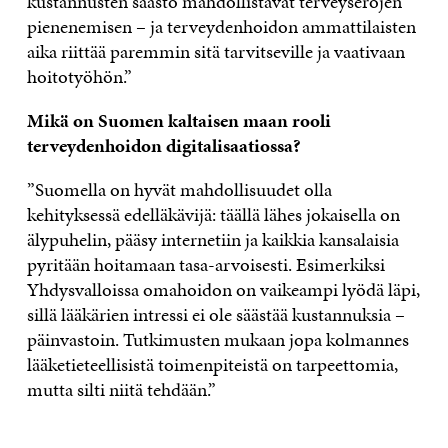
kustannusten säästö mahdollistavat terveyserojen
pienenemisen – ja terveydenhoidon ammattilaisten
aika riittää paremmin sitä tarvitseville ja vaativaan
hoitotyöhön.”
Mikä on Suomen kaltaisen maan rooli
terveydenhoidon digitalisaatiossa?
”Suomella on hyvät mahdollisuudet olla
kehityksessä edelläkävijä: täällä lähes jokaisella on
älypuhelin, pääsy internetiin ja kaikkia kansalaisia
pyritään hoitamaan tasa-arvoisesti. Esimerkiksi
Yhdysvalloissa omahoidon on vaikeampi lyödä läpi,
sillä lääkärien intressi ei ole säästää kustannuksia –
päinvastoin. Tutkimusten mukaan jopa kolmannes
lääketieteellisistä toimenpiteistä on tarpeettomia,
mutta silti niitä tehdään.”