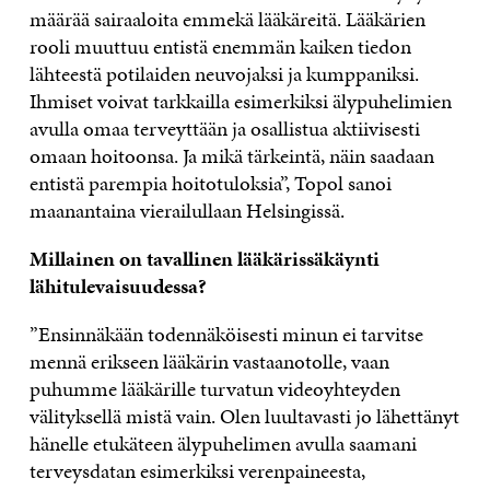
määrää sairaaloita emmekä lääkäreitä. Lääkärien
rooli muuttuu entistä enemmän kaiken tiedon
lähteestä potilaiden neuvojaksi ja kumppaniksi.
Ihmiset voivat tarkkailla esimerkiksi älypuhelimien
avulla omaa terveyttään ja osallistua aktiivisesti
omaan hoitoonsa. Ja mikä tärkeintä, näin saadaan
entistä parempia hoitotuloksia”, Topol sanoi
maanantaina vierailullaan Helsingissä.
Millainen on tavallinen lääkärissäkäynti
lähitulevaisuudessa?
”Ensinnäkään todennäköisesti minun ei tarvitse
mennä erikseen lääkärin vastaanotolle, vaan
puhumme lääkärille turvatun videoyhteyden
välityksellä mistä vain. Olen luultavasti jo lähettänyt
hänelle etukäteen älypuhelimen avulla saamani
terveysdatan esimerkiksi verenpaineesta,