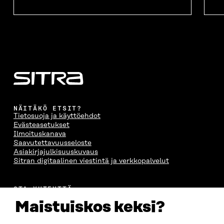
NÄITÄKÖ ETSIT?
Tietosuoja ja käyttöehdot
Evästeasetukset
Ilmoituskanava
Saavutettavuusseloste
Asiakirjajulkisuuskuvaus
Sitran digitaalinen viestintä ja verkkopalvelut
OTA YHTEYTTÄ
Suomen itsenäisyyden juhlarahasto Sitra
Maistuiskos keksi?
Itämerenkatu 11-13, PL 160,
00181 Helsinki