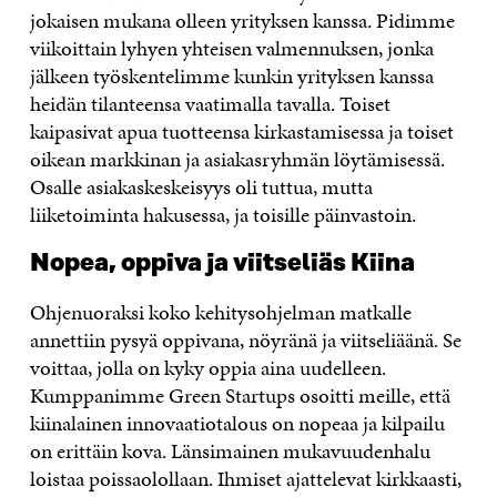
jokaisen mukana olleen yrityksen kanssa. Pidimme
viikoittain lyhyen yhteisen valmennuksen, jonka
jälkeen työskentelimme kunkin yrityksen kanssa
heidän tilanteensa vaatimalla tavalla. Toiset
kaipasivat apua tuotteensa kirkastamisessa ja toiset
oikean markkinan ja asiakasryhmän löytämisessä.
Osalle asiakaskeskeisyys oli tuttua, mutta
liiketoiminta hakusessa, ja toisille päinvastoin.
Nopea, oppiva ja viitseliäs Kiina
Ohjenuoraksi koko kehitysohjelman matkalle
annettiin pysyä oppivana, nöyränä ja viitseliäänä. Se
voittaa, jolla on kyky oppia aina uudelleen.
Kumppanimme Green Startups osoitti meille, että
kiinalainen innovaatiotalous on nopeaa ja kilpailu
on erittäin kova. Länsimainen mukavuudenhalu
loistaa poissaolollaan. Ihmiset ajattelevat kirkkaasti,