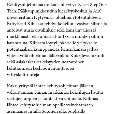
Kehitysohjelmassa mukana olleet yritykset StepOne
Tech, Pääkaupunkiseudun kierrätyskeskus ja Air0
olivat erittäin tyytyväisiä ohjelman toteutukseen.
Erityisesti Kiinassa tehdyt kokeilut avasivat silmiä ja
antoivat uusia oivalluksia sekä kansainvälisestä
markkinasta että omasta tuotteesta muiden silmin
katsottuna. Kiinasta löytyi jokaiselle yritykselle
potentiaalisia kumppaneita, kenen kanssa jatkaa
yhteistyötä ohjelman jälkeenkin. Kokeileva metodi
sekä asiakaskaskeskeisyyden nostaminen
kehittämisen keskiöön muutti jopa
yrityskulttuureja.
Kaksi yritystä lähtee kehitysohjelman jälkeen
valloittamaan Kiinan markkinaa kokeilujen kautta
saatujen oppien ja kontaktien voimalla. Kolmas
lähtee kehitysohjelman opeilla vahvistamaan
asemaansa muilla Suomen ulkopuolisilla