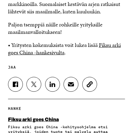
markkinoilla. Suomalaiset kestävän arjen ratkaisut
lähtevät siis maailmalle, kuten kuuluukin.
Paljon tsemppiä näille rohkeille yrityksille
maailmanvalloitukseen!
• Yritysten kokemuksista voit lukea lisää
Fiksu arki
goes China -hankesivulta
.
JAA
J
J
J
J
K
A
A
A
A
O
A
A
A
A
P
F
T
L
S
I
A
W
I
Ä
O
HANKE
C
I
N
H
I
E
T
K
K
A
Fiksu arki goes China
B
T
E
Ö
R
Fiksu arki goes China -kehitysohjelma etsi
O
E
D
P
T
yrityksiä, joiden tuote tai palvelu auttaa