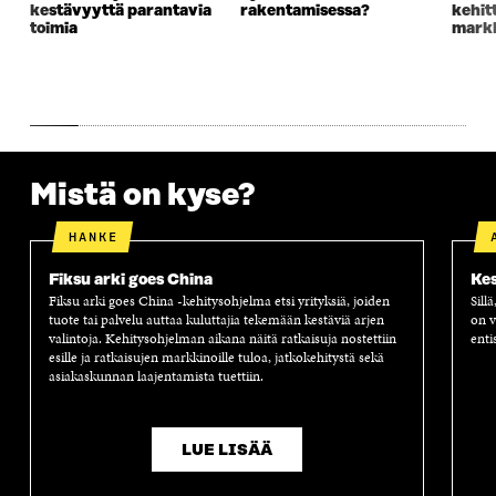
A
S
A
N
kestävyyttä parantavia
rakentamisessa?
kehit
S
S
S
A
toimia
markk
S
A
S
S
A
A
S
A
Mistä on kyse?
HANKE
Fiksu arki goes China
Kes
Fiksu arki goes China -kehitysohjelma etsi yrityksiä, joiden
Sill
tuote tai palvelu auttaa kuluttajia tekemään kestäviä arjen
on v
valintoja. Kehitysohjelman aikana näitä ratkaisuja nostettiin
enti
esille ja ratkaisujen markkinoille tuloa, jatkokehitystä sekä
asiakaskunnan laajentamista tuettiin.
LUE LISÄÄ