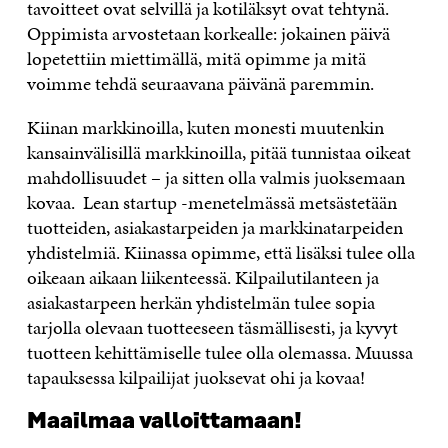
tavoitteet ovat selvillä ja kotiläksyt ovat tehtynä.
Oppimista arvostetaan korkealle: jokainen päivä
lopetettiin miettimällä, mitä opimme ja mitä
voimme tehdä seuraavana päivänä paremmin.
Kiinan markkinoilla, kuten monesti muutenkin
kansainvälisillä markkinoilla, pitää tunnistaa oikeat
mahdollisuudet – ja sitten olla valmis juoksemaan
kovaa. Lean startup -menetelmässä metsästetään
tuotteiden, asiakastarpeiden ja markkinatarpeiden
yhdistelmiä. Kiinassa opimme, että lisäksi tulee olla
oikeaan aikaan liikenteessä. Kilpailutilanteen ja
asiakastarpeen herkän yhdistelmän tulee sopia
tarjolla olevaan tuotteeseen täsmällisesti, ja kyvyt
tuotteen kehittämiselle tulee olla olemassa. Muussa
tapauksessa kilpailijat juoksevat ohi ja kovaa!
Maailmaa valloittamaan!