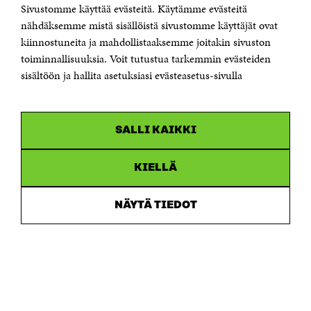
Sivustomme käyttää evästeitä. Käytämme evästeitä
Puhelin +358 294 618 991
Sähköpostiosoite
nähdäksemme mistä sisällöistä sivustomme käyttäjät ovat
etunimi.sukunimi@sitra.fi tai sitra@sitra.fi
kiinnostuneita ja mahdollistaaksemme joitakin sivuston
Saapumisohjeet
toiminnallisuuksia. Voit tutustua tarkemmin evästeiden
sisältöön ja hallita asetuksiasi evästeasetus-sivulla
Y-tunnus 0202132-3
OLEMME NÄISSÄ SOMEISSA
SALLI KAIKKI
Facebook
Avautuu
uudessa
Linkedin
ikkunassa
KIELLÄ
Avautuu
uudessa
Youtube
ikkunassa
Avautuu
NÄYTÄ TIEDOT
uudessa
Instagram
ikkunassa
Avautuu
uudessa
ikkunassa