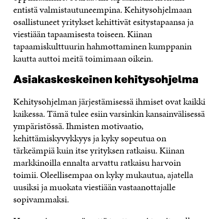
entistä valmistautuneempina. Kehitysohjelmaan
osallistuneet yritykset kehittivät esitystapaansa ja
viestiään tapaamisesta toiseen. Kiinan
tapaamiskulttuurin hahmottaminen kumppanin
kautta auttoi meitä toimimaan oikein.
Asiakaskeskeinen kehitysohjelma
Kehitysohjelman järjestämisessä ihmiset ovat kaikki
kaikessa. Tämä tulee esiin varsinkin kansainvälisessä
ympäristössä. Ihmisten motivaatio,
kehittämiskyvykkyys ja kyky sopeutua on
tärkeämpiä kuin itse yrityksen ratkaisu. Kiinan
markkinoilla ennalta arvattu ratkaisu harvoin
toimii. Oleellisempaa on kyky mukautua, ajatella
uusiksi ja muokata viestiään vastaanottajalle
sopivammaksi.