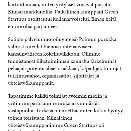
kartoittamaan, miten yritykset voisivat pärjätä
Kiinan markkinoilla. Paikallinen kumppani
Green
Startups
osoittautui kullanarvoiseksi. Ilman heitä
emme olisi pärjänneet.
Solitan palvelumuotoiluyhteisö Palmun porukka
valmisti meidät hienosti intensiiviseen
kansainväliseen kokeiluviikkoon. Olimme
tunnistaneet liiketoiminnan kannalta tärkeimmät
pelaajat: potentiaaliset asiakkaat, kilpailijat, toimijat,
tutkimustahot, organisaatiot, sijoittajat ja
yhteistyökumppanit.
Tapasimme kaikki toimijat avoimin mielin ja
yritimme parhaamme mukaan ymmärtää
vastapuolta. Tärkeää oli miettiä, miten kukin hyötyy
toinen toisistaan. Kiinalainen
yhteistyökumppanimme Green Startups oli