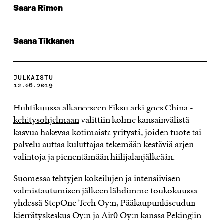
Saara Rimon
Saana Tikkanen
JULKAISTU
12.06.2019
Huhtikuussa alkaneeseen
Fiksu arki goes China -
kehitysohjelmaan
valittiin kolme kansainvälistä
kasvua hakevaa kotimaista yritystä, joiden tuote tai
palvelu auttaa kuluttajaa tekemään kestäviä arjen
valintoja ja pienentämään hiilijalanjälkeään.
Suomessa tehtyjen kokeilujen ja intensiivisen
valmistautumisen jälkeen lähdimme toukokuussa
yhdessä StepOne Tech Oy:n, Pääkaupunkiseudun
kierrätyskeskus Oy:n ja Air0 Oy:n kanssa Pekingiin