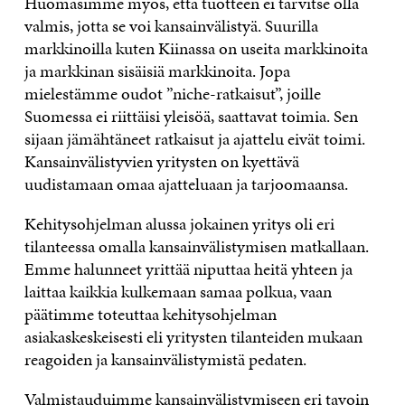
Huomasimme myös, että tuotteen ei tarvitse olla
valmis, jotta se voi kansainvälistyä. Suurilla
markkinoilla kuten Kiinassa on useita markkinoita
ja markkinan sisäisiä markkinoita. Jopa
mielestämme oudot ”niche-ratkaisut”, joille
Suomessa ei riittäisi yleisöä, saattavat toimia. Sen
sijaan jämähtäneet ratkaisut ja ajattelu eivät toimi.
Kansainvälistyvien yritysten on kyettävä
uudistamaan omaa ajatteluaan ja tarjoomaansa.
Kehitysohjelman alussa jokainen yritys oli eri
tilanteessa omalla kansainvälistymisen matkallaan.
Emme halunneet yrittää niputtaa heitä yhteen ja
laittaa kaikkia kulkemaan samaa polkua, vaan
päätimme toteuttaa kehitysohjelman
asiakaskeskeisesti eli yritysten tilanteiden mukaan
reagoiden ja kansainvälistymistä pedaten.
Valmistauduimme kansainvälistymiseen eri tavoin