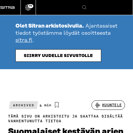
Siirry
FI
suoraan
Vaihda
Hae
sivuston
sisältöön
kieli
Olet Sitran arkistosivulla.
Ajantasaiset
tiedot työstämme löydät osoitteesta
sitra.fi
.
SIIRRY UUDELLE SIVUSTOLLE
Arvioitu
4 min
KUUNTELE
ARCHIVED
lukuaika
TÄMÄ SIVU ON ARKISTOITU JA SAATTAA SISÄLTÄÄ
VANHENTUNUTTA TIETOA
Suomalaiset kestävän arjen