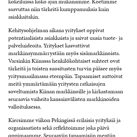
kokeiluissa koko ajan mukanamme. Koetimme
saavuttaa niin tärkeitä kumppanuuksia kuin
asiakkaitakin.
Kehitysohjelman aikana yritykset oppivat
potentiaalisista asiakkaista ja saivat uusia tuote- ja
palveluideoita. Yritykset kasvattivat
markkinaymmärrystään myös sisämarkkinoista.
Varsinkin Kiinassa henkilökohtaiset suhteet ovat
tärkeitä ja toisten suositusten turvin pääsee myös
yritysmaailmassa eteenpäin. Tapaamiset auttoivat
meitä ymmärtämään yritysten ratkaisujen
soveltumista Kiinan markkinoille ja kirkastamaan
seuraavia vaiheita kansainvälisten markkinoiden
valloituksessa.
Kiersimme viikon Pekingissä erilaisia yrityksiä ja
organisaatiota sekä reflektoimme joka päivä
oppimaamme. Seuraaviin tapaamisiin mentiin