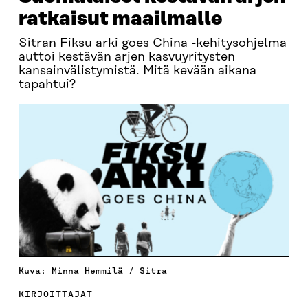
ratkaisut maailmalle
Sitran Fiksu arki goes China -kehitysohjelma
auttoi kestävän arjen kasvuyritysten
kansainvälistymistä. Mitä kevään aikana
tapahtui?
Kuva: Minna Hemmilä / Sitra
KIRJOITTAJAT