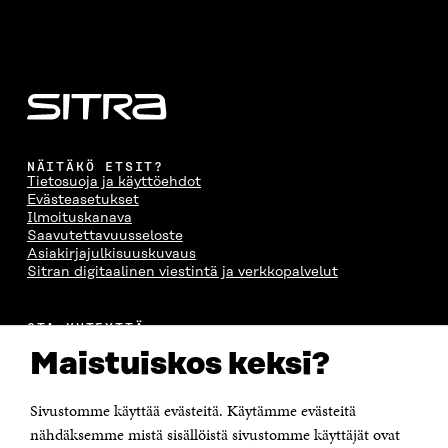
NÄITÄKÖ ETSIT?
Tietosuoja ja käyttöehdot
Evästeasetukset
Ilmoituskanava
Saavutettavuusseloste
Asiakirjajulkisuuskuvaus
Sitran digitaalinen viestintä ja verkkopalvelut
OTA YHTEYTTÄ
Suomen itsenäisyyden juhlarahasto Sitra
Maistuiskos keksi?
Itämerenkatu 11-13, PL 160,
00181 Helsinki
Sivustomme käyttää evästeitä. Käytämme evästeitä
Puhelin +358 294 618 991
Sähköpostiosoite
nähdäksemme mistä sisällöistä sivustomme käyttäjät ovat
etunimi.sukunimi@sitra.fi tai sitra@sitra.fi