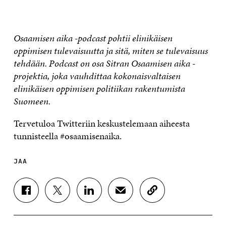
Osaamisen aika -podcast pohtii elinikäisen
oppimisen tulevaisuutta ja sitä, miten se tulevaisuus
tehdään. Podcast on osa Sitran Osaamisen aika -
projektia, joka vauhdittaa kokonaisvaltaisen
elinikäisen oppimisen politiikan rakentumista
Suomeen.
Tervetuloa Twitteriin keskustelemaan aiheesta
tunnisteella #osaamisenaika.
JAA
J
J
J
J
K
A
A
A
A
O
A
A
A
A
P
F
T
L
S
I