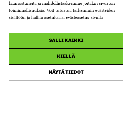
kiinnostuneita ja mahdollistaaksemme joitakin sivuston
toiminnallisuuksia. Voit tutustua tarkemmin evästeiden
Saapumisohjeet
sisältöön ja hallita asetuksiasi evästeasetus-sivulla
Y-tunnus 0202132-3
OLEMME NÄISSÄ SOMEISSA
SALLI KAIKKI
Facebook
Avautuu
uudessa
Linkedin
ikkunassa
KIELLÄ
Avautuu
uudessa
Youtube
ikkunassa
Avautuu
NÄYTÄ TIEDOT
uudessa
Instagram
ikkunassa
Avautuu
uudessa
ikkunassa