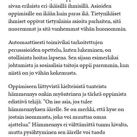
aivan erilaista eri-ikäisillä ihmisillä. Asioiden
oppimisille on ikään kuin paras ikä. Tietynikäiset
ihmiset oppivat tietynlaisia asioita parhaiten, sitä
nuoremmat ja sitä vanhemmat vähän huonommin.
Automaattisesti toimiviksi tarkoitettujen
perusasioiden opettelu, kuten lukeminen, on
otollisinta hoitaa lapsena. Sen sijaan esimerkiksi
johtamista ja sosiaalisia taitoja oppii paremmin, kun
niistä on jo vähän kokemusta.
Oppimiseen liittyvistä kielteisistä tunteista
hämmennys onkin myönteinen ja tärkeä oppimista
edistävä tekijä. ”On iso asia, jos tulee
hämmennyksen äärelle. Se on merkki, että kyse on
jostain isommasta, joka voi muuttaa omaa
ajattelua.” Hämmennys ei välttämättä tunnu kivalta,
mutta pysähtyminen sen äärelle voi tuoda