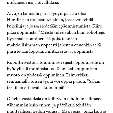
mukanaan isoja oivalluksia.
Aivojen kannalta paras työympäristö olisi
Huotilaisen mukaan sellainen, jossa voi tehdä
kokeiluja ja jossa siedetään epäonnistumista. Kiire
pilaa oppimista. ”Meistä tulee vähän kuin robotteja.
Kyseenalaistaminen jää pois, tehdään
mahdollisimman nopeasti ja kuten ennenkin sekä
puristetaan loppuun, mitkä estävät oppimista.”
Robottirivistönä toimimisen sijasta oppimiselle on
hyödyllistä moninaisuus. Tehokkain oppimisen
muoto on yhdessä oppiminen. Esimerkiksi
seuraamalla toisen työtä voi oppia paljon. ”Sähän
teet ihan eri tavalla kuin minä!”
Oikeita vastauksia on kiihtyvän tahdin maailmassa
vähemmän kuin ennen, ja päätöksiä tehdään
puutteellisen tiedon varassa. Myös asia, jonka kanssa