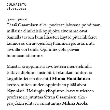
JULKAISTU
08.01.2021
[powerpress]
Tässä Osaamisen aika -podcast-jaksossa pohditaan,
millaisia elinikäisiä oppijoita aivomme ovat.
Samalla tavoin kuin lihasten käyttö pitää lihakset
kunnossa, on aivojen käyttäminen parasta, mitä
aivoilla voi tehdä. Opimme yötä päivää
huomaamattamme.
Muistia ja oppimista aivotieteen menetelmillä
tutkiva diplomi-insinööri, tekniikan tohtori ja
kognitiotieteen dosentti
Minna Huotilainen
kertoo, miten uuden oppiminen pitää aivot
käynnissä. Helsingin yliopiston kasvatustieteen
professoria jututtaa Sitran Osaamisen aika -
projektin johtava asiantuntija
Milma Arola
.