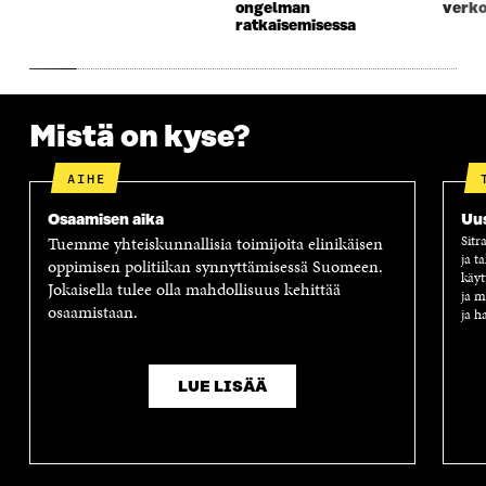
ongelman
verko
ratkaisemisessa
Mistä on kyse?
AIHE
Osaamisen aika
Uus
Tuemme yhteiskunnallisia toimijoita elinikäisen
Sitr
ja t
oppimisen politiikan synnyttämisessä Suomeen.
käyt
Jokaisella tulee olla mahdollisuus kehittää
ja m
osaamistaan.
ja h
LUE LISÄÄ