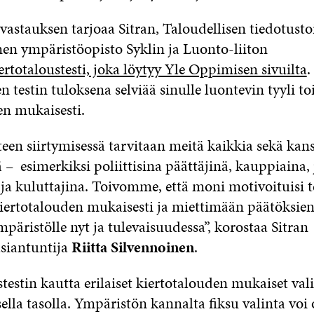
vastauksen tarjoaa Sitran, Taloudellisen tiedotusto
n ympäristöopisto Syklin ja Luonto-liiton
ertotaloustesti, joka löytyy Yle Oppimisen sivuilta
.
n testin tuloksena selviää sinulle luontevin tyyli t
en mukaisesti.
een siirtymisessä tarvitaan meitä kaikkia sekä kans
 – esimerkiksi poliittisina päättäjinä, kauppiaina, 
a kuluttajina. Toivomme, että moni motivoituisi t
ertotalouden mukaisesti ja miettimään päätöksien
päristölle nyt ja tulevaisuudessa”, korostaa Sitran
asiantuntija
Riitta Silvennoinen
.
testin kautta erilaiset kiertotalouden mukaiset val
sella tasolla. Ympäristön kannalta fiksu valinta voi 