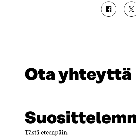
J
J
A
A
A
A
F
T
A
W
C
I
E
T
B
T
O
E
O
R
Ota yhteyttä
K
I
I
S
S
S
S
Ä
A
A
A
V
V
A
Suosittelem
A
U
U
T
T
U
Tästä eteenpäin.
U
U