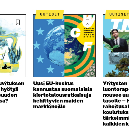
U
U
I
U
U
U
U
UUTISET
UUTISE
D
U
E
D
S
E
S
S
A
S
I
A
K
I
K
K
U
K
N
U
A
N
kuvituksen
Uusi EU-keskus
Yritysten
S
A
a hyötyä
kannustaa suomalaisia
luontorap
S
S
isuuden
kiertotalousratkaisuja
nousee uu
A
S
sa?
kehittyvien maiden
tasolle –
A
markkinoille
rahoitusa
koulutuk
tärkeimmä
kaikkien 