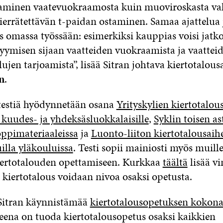
aminen vaatevuokraamosta kuin muoviroskasta val
kierrätettävän t-paidan ostaminen. Samaa ajattelua
s omassa työssään: esimerkiksi kauppias voisi jatko
yymisen sijaan vaatteiden vuokraamista ja vaattei
ujen tarjoamista”, lisää Sitran johtava kiertotalous
n
.
testiä hyödynnetään osana
Yrityskylien kiertotalou
kuudes- ja yhdeksäsluokkalaisille
,
Syklin toisen as
oppimateriaaleissa
ja
Luonto-liiton kiertotalousaihe
illa yläkouluissa
. Testi sopii mainiosti myös muille
iertotalouden opettamiseen. Kurkkaa
täältä
lisää v
 kiertotalous voidaan nivoa osaksi opetusta.
 Sitran käynnistämää
kiertotalousopetuksen kokona
teena on tuoda kiertotalousopetus osaksi kaikkien