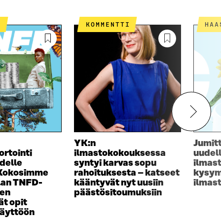
T
KOMMENTTI
HA
YK:n
Jumit
ortointi
ilmastokokouksessa
uudel
delle
syntyi karvas sopu
ilmas
 Kokosimme
rahoituksesta – katseet
kysym
lan TNFD-
kääntyvät nyt uusiin
ilmas
sen
päästösitoumuksiin
t opit
käyttöön