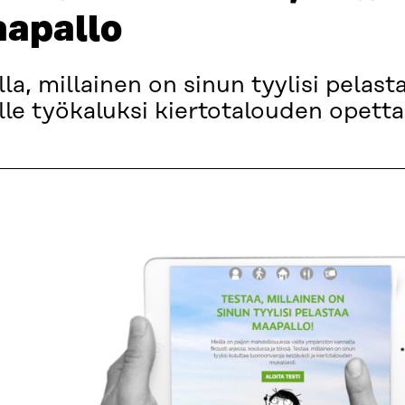
aapallo
lla, millainen on sinun tyylisi pelast
ille työkaluksi kiertotalouden opett