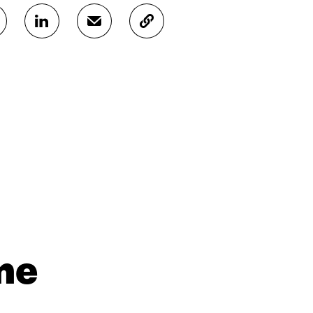
J
J
K
A
A
O
A
A
P
L
S
I
I
Ä
O
N
H
I
K
K
A
E
Ö
R
D
P
T
I
O
I
N
S
K
I
T
K
S
I
E
S
L
L
Ä
L
I
A
A
N
V
A
L
me
A
V
I
U
A
N
T
U
K
U
T
K