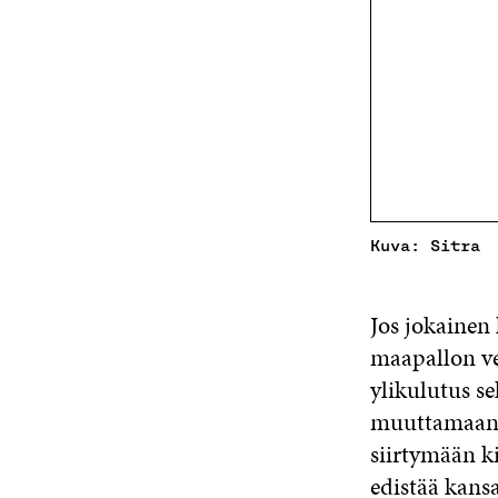
Kuva: Sitra
Jos jokainen 
maapallon v
ylikulutus se
muuttamaan 
siirtymään ki
edistää kansa