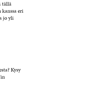
tällä
n kanssa eri
 jo yli
esta? Kysy
Tin