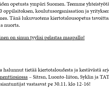
iden opetusta ympäri Suomen. Teemme yhteistyötä 
50 oppilaitoksen, koulutusorganisaation ja yritykse
mea. Tänä lukuvuotena kiertotalousopetus tavoittaa
ja nuorta.
inen on sinun tyylisi pelastaa maapallo!
a halunnut tietää kiertotaloudesta ja kestävästä arj
menttiosiossa
– Sitran, Luonto-liiton, Syklin ja TA
siantuntijat vastaavat pe 30.11. klo 12-16!