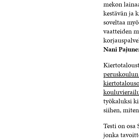
mekon laina
kestävän ja 
soveltaa myö
vaatteiden m
korjauspalvel
Nani Pajune
Kiertotalous
peruskoulun 
kiertotalous
kouluvierailu
työkaluksi k
siihen, miten
Testi on osa
jonka tavoit