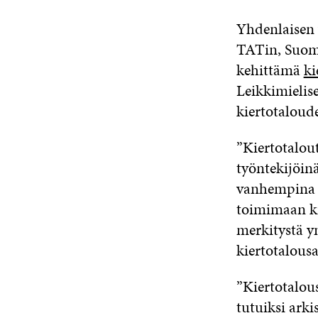
Yhdenlaisen 
TATin, Suome
kehittämä
ki
Leikkimielise
kiertotaloud
”Kiertotalout
työntekijöinä
vanhempina j
toimimaan ki
merkitystä ym
kiertotalous
”Kiertotalous
tutuiksi arki