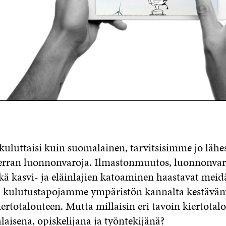
kuluttaisi kuin suomalainen, tarvitsisimme jo lähe
erran luonnonvaroja. Ilmastonmuutos, luonnonvar
kä kasvi- ja eläinlajien katoaminen haastavat meid
kulutustapojamme ympäristön kannalta kestäväm
ertotalouteen. Mutta millaisin eri tavoin kiertotalo
laisena, opiskelijana ja työntekijänä?