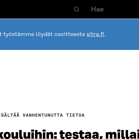
ot työstämme löydät osoitteesta
sitra.fi
.
ISÄLTÄÄ VANHENTUNUTTA TIETOA
kouluihin: testaa, milla