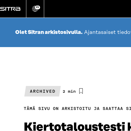
Siirry
suoraan
FI
Vaihda
sivuston
sisältöön
kieli
Olet Sitran arkistosivulla.
Ajantasaiset tied
ARCHIVED
Arvioitu
2 min
lukuaika
TÄMÄ SIVU ON ARKISTOITU JA SAATTAA S
Kiertotaloustesti 