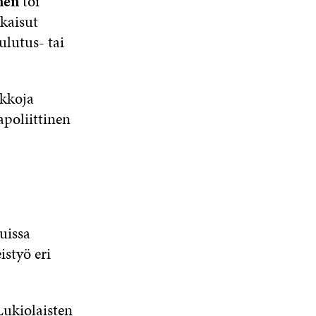
nen
toi
tkaisut
ulutus- tai
ikkoja
apoliittinen
uissa
istyö eri
ukiolaisten