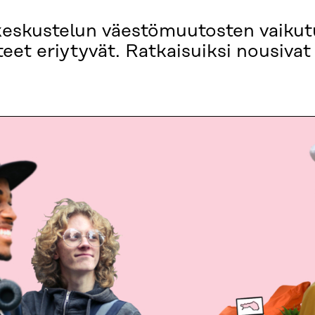
okeskustelun väestömuutosten vaikut
eet eriytyvät. Ratkaisuiksi nousivat 