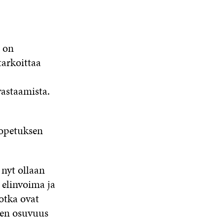
a on
tarkoittaa
-
vastaamista.
äopetuksen
 nyt ollaan
 elinvoima ja
otka ovat
ksen osuvuus