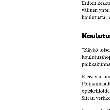
Eniten kesku
välinen yhte
koulutustarj
Koulutu
”Käykö toisen
koulutusshop
paikkakunnal
Kasvavia kau
Pohjanmaalla
opiskelijoide
Sitran verkk