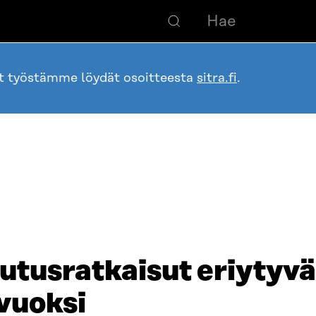
ot työstämme löydät osoitteesta
sitra.fi
.
utusratkaisut eriytyvät
vuoksi