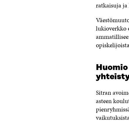
ratkaisuja ja
Väestömuutok
lukioverkko 
ammatillisee
opiskelijoista
Huomio 
yhteist
Sitran avoi
asteen koulu
pienryhmissä
vaikutuksista