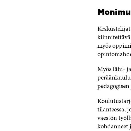
Monimuo
Keskustelija
kiinnitettäv
myös oppimise
opintomahdoll
Myös lähi- ja
peräänkuulut
pedagogisen 
Koulutustarjo
tilanteessa,
väestön työll
kohdanneet ja