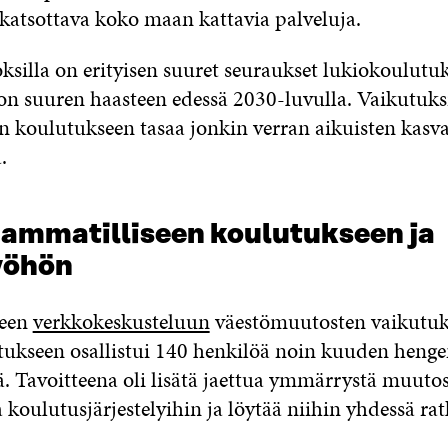
 katsottava koko maan kattavia palveluja.
silla on erityisen suuret seuraukset lukiokoulutu
on suuren haasteen edessä 2030-luvulla. Vaikutuksi
n koulutukseen tasaa jonkin verran aikuisten kasv
.
ammatilliseen koulutukseen ja
yöhön
meen
verkkokeskusteluun
väestömuutosten vaikutuks
tukseen osallistui 140 henkilöä noin kuuden heng
. Tavoitteena oli lisätä jaettua ymmärrystä muuto
 koulutusjärjestelyihin ja löytää niihin yhdessä rat