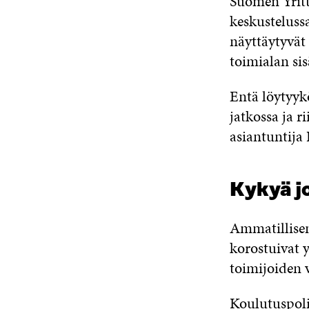
Suomen Yritt
keskustelussa
näyttäytyvät 
toimialan sis
Entä löytyyk
jatkossa ja r
asiantuntija
Kykyä j
Ammatillisen
korostuivat y
toimijoiden v
Koulutuspoli