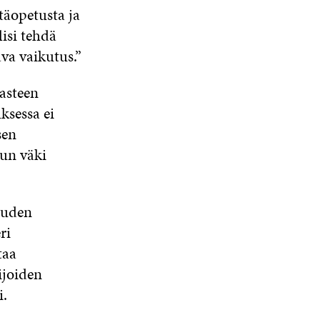
etäopetusta ja
lisi tehdä
ava vaikutus.”
asteen
ksessa ei
sen
kun väki
uuden
ri
taa
ijoiden
i.