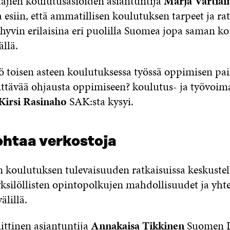
äjien koulutusasioiden asiantuntija
Marja Vartiai
 esiin, että ammatillisen koulutuksen tarpeet ja ra
hyvin erilaisina eri puolilla Suomea jopa saman ko
ällä.
ö toisen asteen koulutuksessa työssä oppimisen pa
iittävää ohjausta oppimiseen? koulutus- ja työvoim
Kirsi Rasinaho
SAK:sta kysyi.
ohtaa verkostoja
 koulutuksen tulevaisuuden ratkaisuissa keskustel
ksilöllisten opintopolkujen mahdollisuudet ja yhte
älillä.
ittinen asiantuntija
Annakaisa Tikkinen
Suomen L