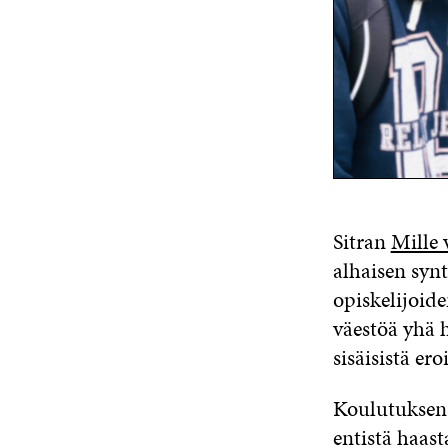
Sitran
Mille v
alhaisen syn
opiskelijoid
väestöä yhä 
sisäisistä er
Koulutuksen 
entistä haast