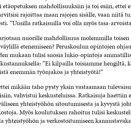
i etäopetuksen mahdollisuuksiin ja toi esiin, ettei 
rvitsisi rajoittaa maan rajojen sisälle, vaan niitä tu
sti. ”Uusilla ratkaisuilla voi olla myös tasa-arvoist
arjotaan nuorille mahdollisuus molemmilla toisen 
väylillä etenemiseen? Peruskoulun opintojen ohjau
iden mukaan tulisi suosia lukio-opintoja ammatilli
kustannuksella: ”Ei kilpailla toisiamme hengiltä, 
istä enemmän työnjakoa ja yhteistyötä!”
, ettei mikään taho pysty yksin vastaamaan tulevais
iin, vahvistui keskusteluissa. Ratkaisuja haettiin e
väliseen yhteistyöhön sitoutumisesta ja kyvystä joh
kostoja. Myös koulutuksen rahoitus tulisi keskustel
 yhteistyöhön ja verkostoitumiseen kannustavaks