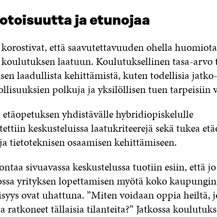
toisuutta ja etunojaa
t korostivat, että saavutettavuuden ohella huomiot
ä koulutuksen laatuun. Koulutuksellinen tasa-arvo 
n laadullista kehittämistä, kuten todellisia jatko
isuuksien polkuja ja yksilöllisen tuen tarpeisiin 
 etäopetuksen yhdistävälle hybridiopiskelulle
ettiin keskusteluissa laatukriteerejä sekä tukea et
ja tietoteknisen osaamisen kehittämiseen.
ntaa sivuavassa keskustelussa tuotiin esiin, että jo
 jossa yrityksen lopettamisen myötä koko kaupungin
isyys ovat uhattuna. ”Miten voidaan oppia heiltä, j
 ratkoneet tällaisia tilanteita?” Jatkossa koulutu