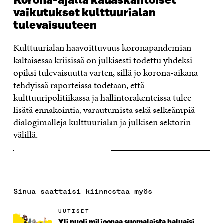
Korona-ajalla kauaskantoiset
vaikutukset kulttuurialan
tulevaisuuteen
Kulttuurialan haavoittuvuus koronapandemian
kaltaisessa kriisissä on julkisesti todettu yhdeksi
opiksi tulevaisuutta varten, sillä jo korona-aikana
tehdyissä raporteissa todetaan, että
kulttuuripolitiikassa ja hallintorakenteissa tulee
lisätä ennakointia, varautumista sekä selkeämpiä
dialogimalleja kulttuurialan ja julkisen sektorin
välillä.
Sinua saattaisi kiinnostaa myös
UUTISET
Yli puoli miljoonaa suomalaista haluaisi