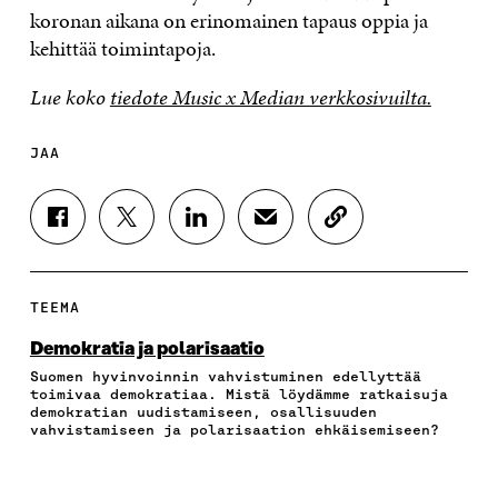
koronan aikana on erinomainen tapaus oppia ja
kehittää toimintapoja.
Lue koko
tiedote Music x Median verkkosivuilta.
JAA
J
J
J
J
K
A
A
A
A
O
A
A
A
A
P
F
T
L
S
I
A
W
I
Ä
O
TEEMA
C
I
N
H
I
E
T
K
K
A
Demokratia ja polarisaatio
B
T
E
Ö
R
Suomen hyvinvoinnin vahvistuminen edellyttää
O
E
D
P
T
toimivaa demokratiaa. Mistä löydämme ratkaisuja
O
R
I
O
I
demokratian uudistamiseen, osallisuuden
K
I
N
S
K
vahvistamiseen ja polarisaation ehkäisemiseen?
I
S
I
T
K
S
S
S
I
E
S
Ä
S
L
L