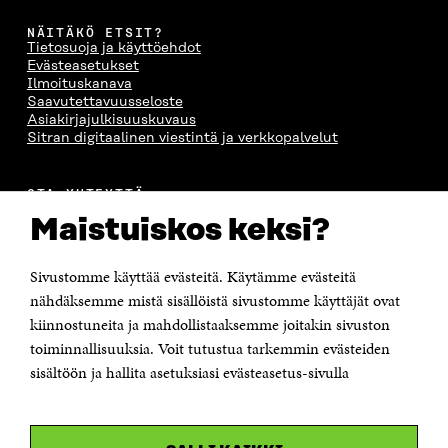
NÄITÄKÖ ETSIT?
Tietosuoja ja käyttöehdot
Evästeasetukset
Ilmoituskanava
Saavutettavuusseloste
Asiakirjajulkisuuskuvaus
Sitran digitaalinen viestintä ja verkkopalvelut
OTA YHTEYTTÄ
Suomen itsenäisyyden juhlarahasto Sitra
Maistuiskos keksi?
Itämerenkatu 11-13, PL 160,
00181 Helsinki
Sivustomme käyttää evästeitä. Käytämme evästeitä
Puhelin +358 294 618 991
Sähköpostiosoite
nähdäksemme mistä sisällöistä sivustomme käyttäjät ovat
etunimi.sukunimi@sitra.fi tai sitra@sitra.fi
kiinnostuneita ja mahdollistaaksemme joitakin sivuston
Saapumisohjeet
toiminnallisuuksia. Voit tutustua tarkemmin evästeiden
sisältöön ja hallita asetuksiasi evästeasetus-sivulla
Y-tunnus 0202132-3
OLEMME NÄISSÄ SOMEISSA