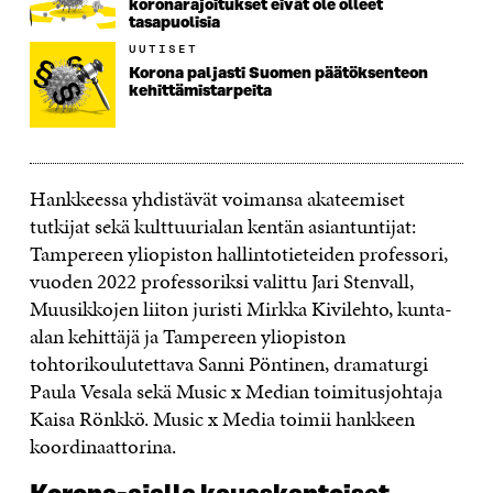
koronarajoitukset eivät ole olleet
tasapuolisia
UUTISET
Korona paljasti Suomen päätöksenteon
kehittämistarpeita
Hankkeessa yhdistävät voimansa akateemiset
tutkijat sekä kulttuurialan kentän asiantuntijat:
Tampereen yliopiston hallintotieteiden professori,
vuoden 2022 professoriksi valittu Jari Stenvall,
Muusikkojen liiton juristi Mirkka Kivilehto, kunta-
alan kehittäjä ja Tampereen yliopiston
tohtorikoulutettava Sanni Pöntinen, dramaturgi
Paula Vesala sekä Music x Median toimitusjohtaja
Kaisa Rönkkö. Music x Media toimii hankkeen
koordinaattorina.