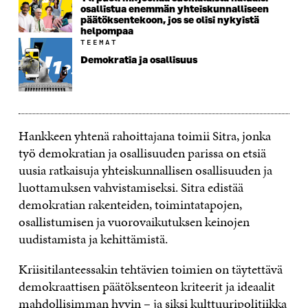
osallistua enemmän yhteiskunnalliseen
päätöksentekoon, jos se olisi nykyistä
helpompaa
TEEMAT
Demokratia ja osallisuus
Hankkeen yhtenä rahoittajana toimii Sitra, jonka
työ demokratian ja osallisuuden parissa on etsiä
uusia ratkaisuja yhteiskunnallisen osallisuuden ja
luottamuksen vahvistamiseksi. Sitra edistää
demokratian rakenteiden, toimintatapojen,
osallistumisen ja vuorovaikutuksen keinojen
uudistamista ja kehittämistä.
Kriisitilanteessakin tehtävien toimien on täytettävä
demokraattisen päätöksenteon kriteerit ja ideaalit
mahdollisimman hyvin – ja siksi kulttuuripolitiikka