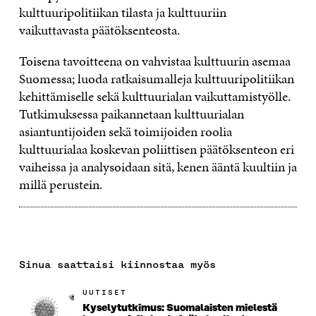
kulttuuripolitiikan tilasta ja kulttuuriin
vaikuttavasta päätöksenteosta.
Toisena tavoitteena on vahvistaa kulttuurin asemaa
Suomessa; luoda ratkaisumalleja kulttuuripolitiikan
kehittämiselle sekä kulttuurialan vaikuttamistyölle.
Tutkimuksessa paikannetaan kulttuurialan
asiantuntijoiden sekä toimijoiden roolia
kulttuurialaa koskevan poliittisen päätöksenteon eri
vaiheissa ja analysoidaan sitä, kenen ääntä kuultiin ja
millä perustein.
Sinua saattaisi kiinnostaa myös
UUTISET
Kyselytutkimus: Suomalaisten mielestä