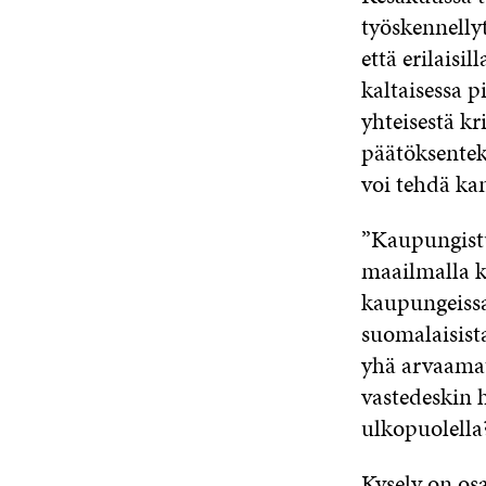
työskennelly
että erilaisi
kaltaisessa 
yhteisestä k
päätöksenteko
voi tehdä ka
”Kaupungistu
maailmalla 
kaupungeissa
suomalaisist
yhä arvaamat
vastedeskin 
ulkopuolella?
Kysely on os