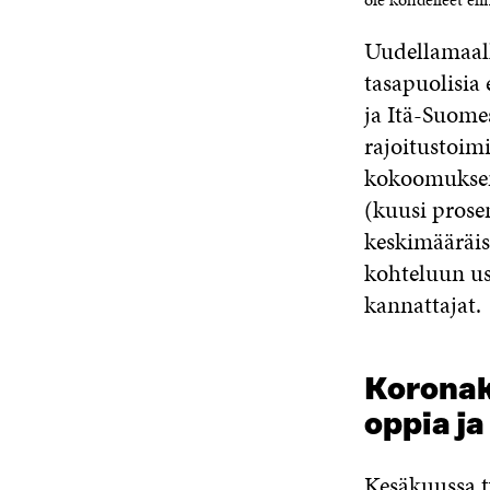
Uudellamaall
tasapuolisia
ja Itä-Suomes
rajoitustoim
kokoomuksen 
(kuusi prose
keskimääräi
kohteluun us
kannattajat.
Koronakr
oppia j
Kesäkuussa t