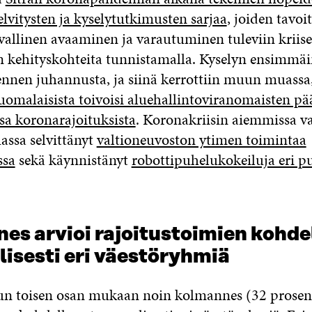
elvitysten ja kyselytutkimusten sarjaa
, joiden tavoi
vallinen avaaminen ja varautuminen tuleviin kriise
 kehityskohteita tunnistamalla. Kyselyn ensimmäi
 ennen juhannusta, ja siinä kerrottiin muun muassa
omalaisista toivoisi aluehallintoviranomaisten pä
a koronarajoituksista
. Koronakriisin aiemmissa va
ssa selvittänyt
valtioneuvoston ytimen toimintaa
ssa
sekä käynnistänyt
robottipuhelukokeiluja eri pu
es arvioi rajoitustoimien kohde
isesti eri väestöryhmiä
tun toisen osan mukaan noin kolmannes (32 prosent