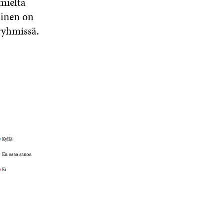
mieltä
minen on
aryhmissä.