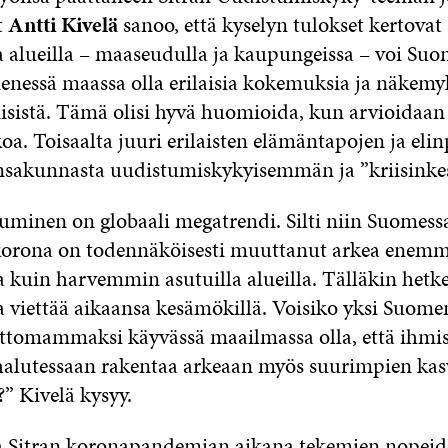
t
Antti Kivelä
sanoo, että kyselyn tulokset kertovat 
lla alueilla – maaseudulla ja kaupungeissa – voi Su
pienessä maassa olla erilaisia kokemuksia ja näkemy
riisistä. Tämä olisi hyvä huomioida, kun arvioidaa
a. Toisaalta juuri erilaisten elämäntapojen ja elinp
nsakunnasta uudistumiskykyisemmän ja ”kriisink
minen on globaali megatrendi. Silti niin Suomess
korona on todennäköisesti muuttanut arkea enem
 kuin harvemmin asutuilla alueilla. Tälläkin hetkel
a viettää aikaansa kesämökillä. Voisiko yksi Suom
tomammaksi käyvässä maailmassa olla, että ihmis
halutessaan rakentaa arkeaan myös suurimpien ka
” Kivelä kysyy.
a
Sitran koronapandemian aikana tekemien nopei