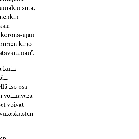
ainakin siitä,
omenkin
ksiä
n korona-ajan
iirien kirjo
estävämmän”.
a kuin
män
lä iso osa
en voimavara
et voivat
svukeskusten
den