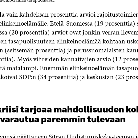
a vain kahdeksan prosenttia arvioi rajoitustoimien
 elinkeinoelämälle, Etelä-Suomessa (19 prosenttia) 
sa (20 prosenttia) arviot ovat jonkin verran lieve
ien tasapuolisuuteen elinkeinoelämää kohtaan usk
(seitsemän prosenttia) ja perussuomalaisten kann
nttia). Myös vihreiden kannattajien arvio (12 prose
stä matalampi. Enemmän elinkeinoelämän tasapuo
koivat SDP:n (34 prosenttia) ja keskustan (23 pros
iisi tarjoaa mahdollisuuden kok
a varautua paremmin tulevaan
yönsä päättäneen Sitran Uudistumiskyky-teeman j