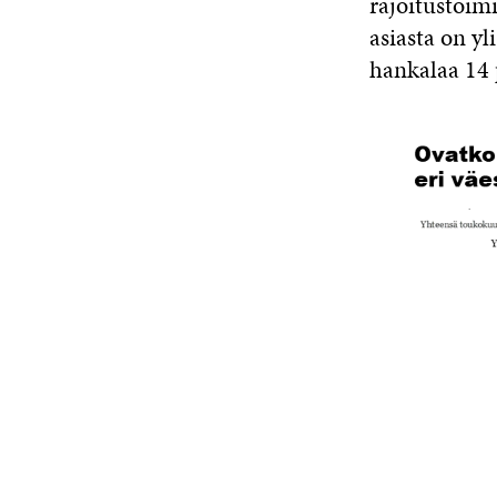
rajoitustoimi
asiasta on yl
hankalaa 14 p