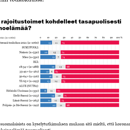
uomalaisista on kyselytutkimuksen mukaan sitä mieltä, että koronara
nkeinoelämää tasapuolisesti.