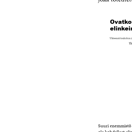
Suuri enemmistö s
ole kohdelleet eli