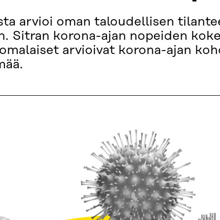
ta arvioi oman taloudellisen tilante
n. Sitran korona-ajan nopeiden kokeil
omalaiset arvioivat korona-ajan koh
mää.