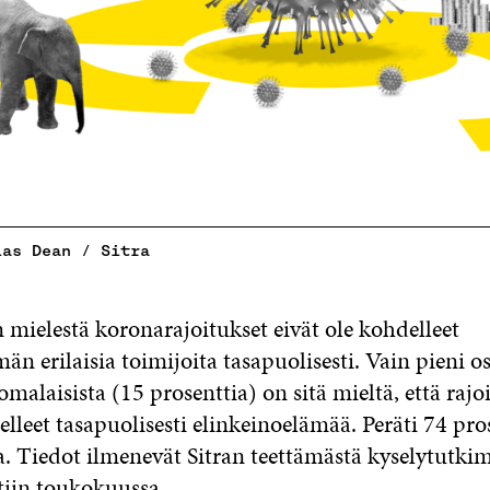
ias Dean / Sitra
 mielestä koronarajoitukset eivät ole kohdelleet
än erilaisia toimijoita tasapuolisesti. Vain pieni 
omalaisista (15 prosenttia) on sitä mieltä, että raj
elleet tasapuolisesti elinkeinoelämää. Peräti 74 pro
a. Tiedot ilmenevät Sitran teettämästä kyselytutki
tiin toukokuussa.