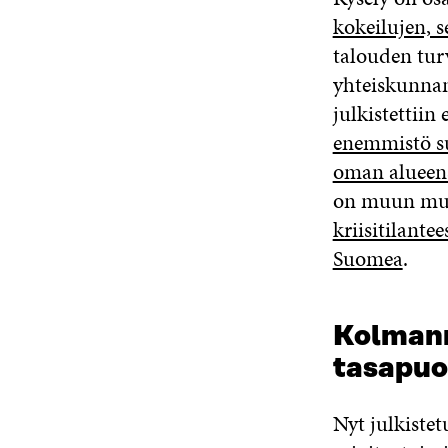
kokeilujen, s
talouden tur
yhteiskunnan
julkistettiin
enemmistö su
oman alueens
on muun mua
kriisitilantee
Suomea
.
Kolmann
tasapuol
Nyt julkiste