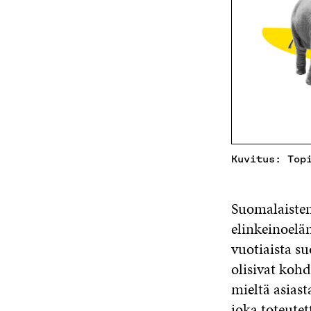
Kuvitus: Top
Suomalaisten
elinkeinoeläm
vuotiaista su
olisivat kohd
mieltä asiast
joka toteutet