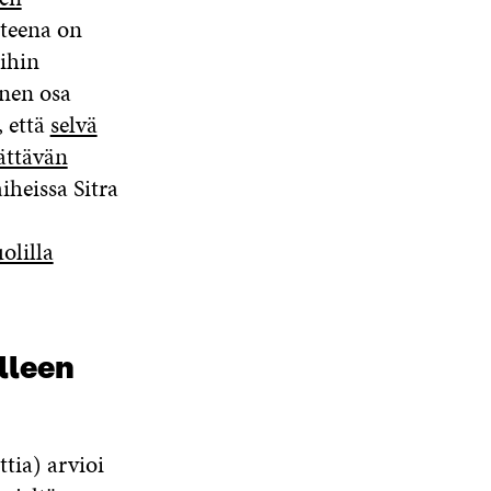
tteena on
ihin
nen osa
, että
selvä
ättävän
iheissa Sitra
olilla
lleen
tia) arvioi