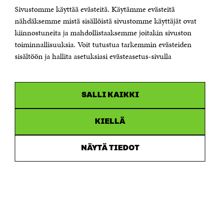
Sivustomme käyttää evästeitä. Käytämme evästeitä
Puhelin +358 294 618 991
Sähköpostiosoite
nähdäksemme mistä sisällöistä sivustomme käyttäjät ovat
etunimi.sukunimi@sitra.fi tai sitra@sitra.fi
kiinnostuneita ja mahdollistaaksemme joitakin sivuston
Saapumisohjeet
toiminnallisuuksia. Voit tutustua tarkemmin evästeiden
sisältöön ja hallita asetuksiasi evästeasetus-sivulla
Y-tunnus 0202132-3
OLEMME NÄISSÄ SOMEISSA
SALLI KAIKKI
Facebook
Avautuu
uudessa
Linkedin
ikkunassa
KIELLÄ
Avautuu
uudessa
Youtube
ikkunassa
Avautuu
NÄYTÄ TIEDOT
uudessa
Instagram
ikkunassa
Avautuu
uudessa
ikkunassa