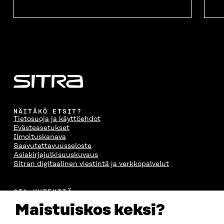
NÄITÄKÖ ETSIT?
Tietosuoja ja käyttöehdot
Evästeasetukset
Ilmoituskanava
Saavutettavuusseloste
Asiakirjajulkisuuskuvaus
Sitran digitaalinen viestintä ja verkkopalvelut
OTA YHTEYTTÄ
Suomen itsenäisyyden juhlarahasto Sitra
Maistuiskos keksi?
Itämerenkatu 11-13, PL 160,
00181 Helsinki