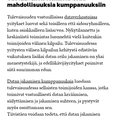
mahdollisuuksia kumppanuuksiin
Tulevaisuuden vastuullisissa
dataverkostoissa
yritykset luovat sekä toisilleen että sidosryhmilleen,
kuten asiakkailleen lisäarvoa. Nykytilannetta ja
keskinäistä toimintaa luonnehtii vielä kuitenkin
toimijoiden välinen kilpailu. Tulevaisuudessa
yritysten välisen kilpailun kehitystä edistävän
vaikutuksen lisäksi datan reilu jakaminen on yksi
menestystekijä, ja edelläkävijäyritykset poimivat
siitä suurimman edun.
Datan jakamisen kumppanuuksia
luodaan
tulevaisuudessa sellaisten toimijoiden kanssa, jotka
toimivat vastuullisesti datan keräämisen,
säilyttämisen ja jakamisen suhteen, ja pystyvät
myös osoittamaan sen.
Tiivistäen voidaan todeta, että datan jakamisen