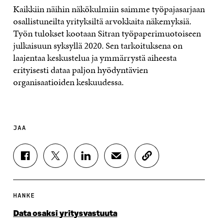
Kaikkiin näihin näkökulmiin saimme työpajasarjaan
osallistuneilta yrityksiltä arvokkaita näkemyksiä.
Työn tulokset kootaan Sitran työpaperimuotoiseen
julkaisuun syksyllä 2020. Sen tarkoituksena on
laajentaa keskustelua ja ymmärrystä aiheesta
erityisesti dataa paljon hyödyntävien
organisaatioiden keskuudessa.
JAA
J
J
J
J
K
A
A
A
A
O
A
A
A
A
P
F
T
L
S
I
A
W
I
Ä
O
HANKE
C
I
N
H
I
E
T
K
K
A
Data osaksi yritysvastuuta