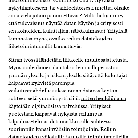
nykytilanteeseen, tai vaihtoehtoisesti miettiä, olisiko
siinä vielä jotain parannettavaa? Miltä haluamme,
että tulevaisuus näyttää datan käytön ja erityisesti
sen kohteiden, kuluttajien, näkökulmasta? Yrityksiä
kiinnostaa myös, ovatko reilun datatalouden
liiketoimintamallit kannattavia.
Sitran työssä lähdetään liikkeelle
muutosajattelusta
.
Myös uudenlainen datatalouden malli perustuu
ymmärrykselle ja näkemykselle siitä, että kuluttajat
kaipaavat nykyistä parempia
vaikutusmahdollisuuksia oman datansa käytön
suhteen sekä ymmärrystä siitä,
miten henkilödataa
käytetään digitaalisissa palveluissa
. Yritykset
puolestaan kaipaavat nykyistä reilumpaa
kilpailuasetelmaa datamarkkinoilla suhteessa
suurimpiin kansainvälisiin toimijoihin. Reilun
datatalouden
työkaluilla ja uusilla toimintamalleilla