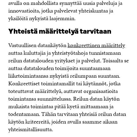
avulla on mahdollista synnyttää uusia palveluja ja
innovaatioita, jotka palvelevat yhteiskuntaa ja
yksilöitä nykyistä laajemmin.
Yhteistä määrittelyä tarvitaan
Vastuullisen datankäytön
konkreettinen määrittely
auttaa kuluttajia ja yhteistyötahoja tunnistamaan
reilun datatalouden yritykset ja palvelut. Toisaalta se
auttaa datatalouden toimijoita suuntaamaan
liiketoimintaansa nykyistä reilumpaan suuntaan.
Konkreettiset toimintamallit tai käytännöt, jotka
toteuttavat määrittelyä, auttavat organisaatioita
toimintansa suunnittelussa. Reilun datan käytön
mukaista toimintaa pitää kyetä mittaamaan ja
todentamaan. Tähän tarvitaan yhteisiä reilun datan
käytön kriteereitä, joiden avulla saamme aikaan
yhteismitallisuutta.