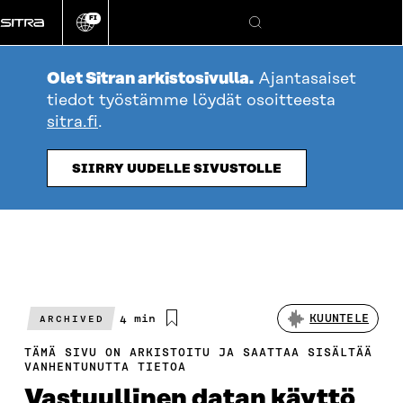
Siirry
FI
suoraan
Vaihda
Hae
sivuston
sisältöön
kieli
Olet Sitran arkistosivulla.
Ajantasaiset
tiedot työstämme löydät osoitteesta
sitra.fi
.
SIIRRY UUDELLE SIVUSTOLLE
Arvioitu
4 min
KUUNTELE
ARCHIVED
lukuaika
TÄMÄ SIVU ON ARKISTOITU JA SAATTAA SISÄLTÄÄ
VANHENTUNUTTA TIETOA
Vastuullinen datan käyttö