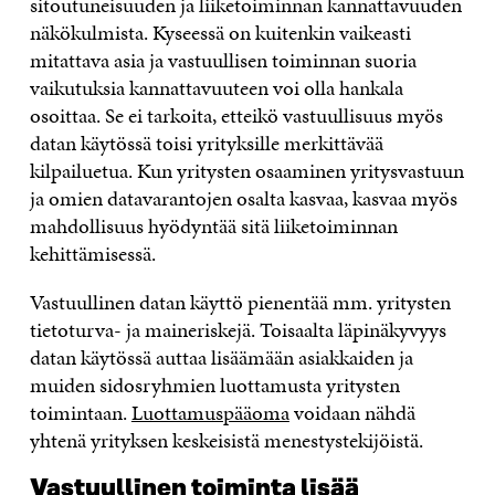
sitoutuneisuuden ja liiketoiminnan kannattavuuden
näkökulmista. Kyseessä on kuitenkin vaikeasti
mitattava asia ja vastuullisen toiminnan suoria
vaikutuksia kannattavuuteen voi olla hankala
osoittaa. Se ei tarkoita, etteikö vastuullisuus myös
datan käytössä toisi yrityksille merkittävää
kilpailuetua. Kun yritysten osaaminen yritysvastuun
ja omien datavarantojen osalta kasvaa, kasvaa myös
mahdollisuus hyödyntää sitä liiketoiminnan
kehittämisessä.
Vastuullinen datan käyttö pienentää mm. yritysten
tietoturva- ja maineriskejä. Toisaalta läpinäkyvyys
datan käytössä auttaa lisäämään asiakkaiden ja
muiden sidosryhmien luottamusta yritysten
toimintaan.
Luottamuspääoma
voidaan nähdä
yhtenä yrityksen keskeisistä menestystekijöistä.
Vastuullinen toiminta lisää