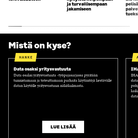
U
N
U
K
ja turvallisempaan
pelis
N
A
N
U
jakamiseen
palve
A
S
A
N
tueks
S
S
S
A
S
A
S
S
A
A
S
A
Mistä on kyse?
HANKE
Data osaksi yritysvastuuta
IH
Data osaksi yritysvastuuta -työpajasarjassa pyritään
IHAN
tunnistamaan ja toteuttamaan parhaita käytäntöjä kestävälle
data
datan käytölle yritysvastuun näkökulmasta.
pohj
kaik
data
LUE LISÄÄ