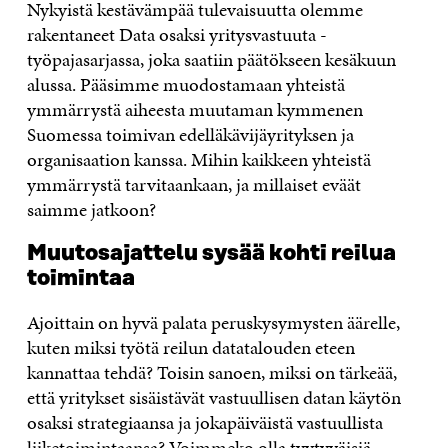
Nykyistä kestävämpää tulevaisuutta olemme
rakentaneet Data osaksi yritysvastuuta -
työpajasarjassa, joka saatiin päätökseen kesäkuun
alussa. Pääsimme muodostamaan yhteistä
ymmärrystä aiheesta muutaman kymmenen
Suomessa toimivan edelläkävijäyrityksen ja
organisaation kanssa. Mihin kaikkeen yhteistä
ymmärrystä tarvitaankaan, ja millaiset eväät
saimme jatkoon?
Muutosajattelu sysää kohti reilua
toimintaa
Ajoittain on hyvä palata peruskysymysten äärelle,
kuten miksi työtä reilun datatalouden eteen
kannattaa tehdä? Toisin sanoen, miksi on tärkeää,
että yritykset sisäistävät vastuullisen datan käytön
osaksi strategiaansa ja jokapäiväistä vastuullista
liiketoimintaansa? Voimmeko olla tyytyväisiä