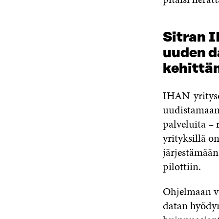
Sitran 
uuden d
kehittä
IHAN-yrityso
uudistamaan 
palveluita – 
yrityksillä 
järjestämää
pilottiin.
Ohjelmaan va
datan hyödyn