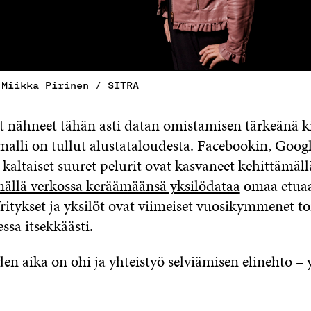
 Miikka Pirinen / SITRA
at nähneet tähän asti datan omistamisen tärkeänä k
alli on tullut alustataloudesta. Facebookin, Goog
altaiset suuret pelurit ovat kasvaneet kehittämäll
ällä verkossa keräämäänsä yksilödataa
omaa etua
Yritykset ja yksilöt ovat viimeiset vuosikymmenet t
ssa itsekkäästi.
en aika on ohi ja yhteistyö selviämisen elinehto – yk