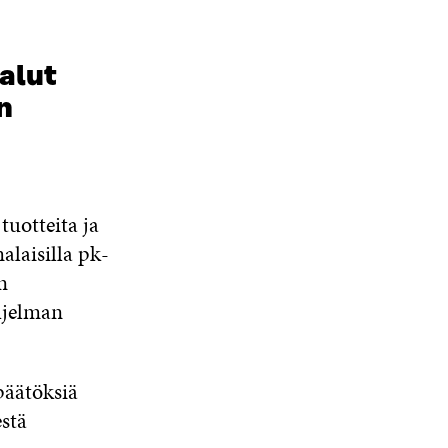
alut
n
uotteita ja
alaisilla pk-
n
hjelman
päätöksiä
stä