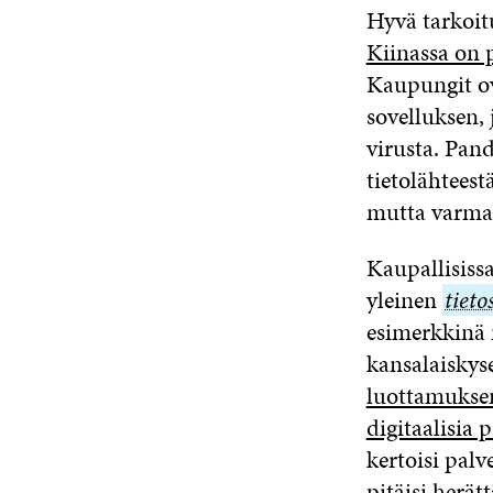
Hyvä tarkoit
Kiinassa on 
Kaupungit ov
sovelluksen, 
virusta. Pan
tietolähteest
mutta varmaa 
Kaupallisiss
yleinen
tieto
tieto
esimerkkinä 
asetu
kansalaiskyse
luottamuksen
digitaalisia 
kertoisi pal
pitäisi herät