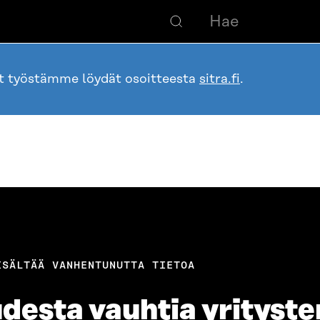
ot työstämme löydät osoitteesta
sitra.fi
.
ISÄLTÄÄ VANHENTUNUTTA TIETOA
desta vauhtia yrityste