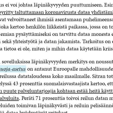
us ei voi johtaa läpinäkyvyyden puuttumiseen. Esi
pyritty taltuttamaan koronavirusta dataa yhdistäm
at velvoittaneet ihmisiä asentamaan puhelimeens
joka kertoo henkilön liikkeistä paikassa, jossa on t
demian pysäyttämiseksi on tarvittu dataa monesta e
ä sekä yhteistyötä ja datan jakamista. Tarkoitus on 
tietoa ei ole, miten ja mihin dataa käytetään kriis
a sovelluksissa läpinäkyvyyden merkitys on noussut 
suoja-
suoja-asetus
on antanut Euroopalle mahdollisuude
reilussa datataloudessa koko maailmalle. Sitran to
s
lyssä 43 prosenttia suomalaisvastaajista kertoo, et
 puute palveluntarjoajia kohtaan estää heitä käyt
palveluita
. Peräti 71 prosenttia toivoi reilun datan 
veluiden toimivan läpinäkyvästi ja reiluin pelisään
tää dataa hyödyntävät yritykset.