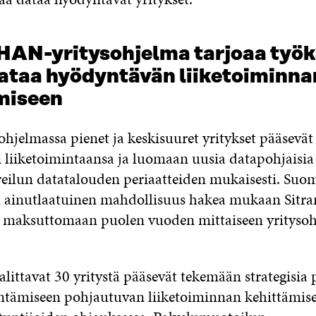
IHAN-yritysohjelma tarjoaa työk
ataa hyödyntävän liiketoiminna
miseen
hjelmassa pienet ja keskisuuret yritykset pääsevät
liiketoimintaansa ja luomaan uusia datapohjaisia t
reilun datatalouden periaatteiden mukaisesti. Suom
on ainutlaatuinen mahdollisuus hakea mukaan Sitra
n maksuttomaan puolen vuoden mittaiseen yrityso
littavat 30 yritystä pääsevät tekemään strategisia 
tämiseen pohjautuvan liiketoiminnan kehittämise