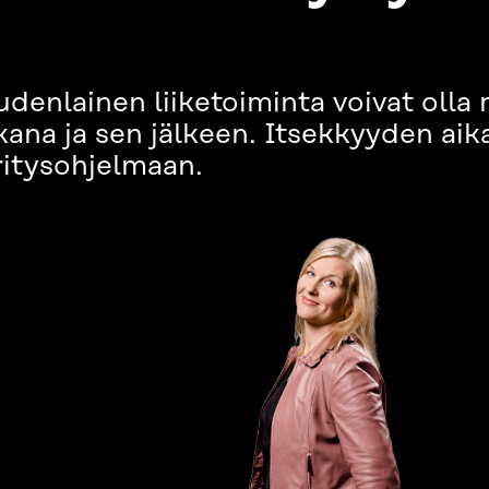
denlainen liiketoiminta voivat olla
na ja sen jälkeen. Itsekkyyden aika
itysohjelmaan.