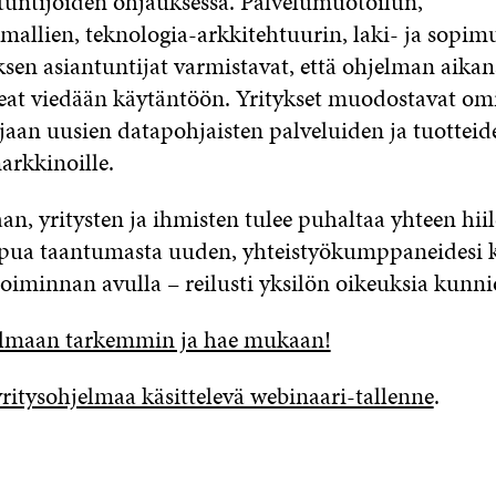
untijoiden ohjauksessa. Palvelumuotoilun,
amallien, teknologia-arkkitehtuurin, laki- ja sopim
ksen asiantuntijat varmistavat, että ohjelman aikan
eat viedään käytäntöön. Yritykset muodostavat om
jaan uusien datapohjaisten palveluiden ja tuotteid
arkkinoille.
an, yritysten ja ihmisten tulee puhaltaa yhteen hii
oipua taantumasta uuden, yhteistyökumppaneidesi 
oiminnan avulla – reilusti yksilön oikeuksia kunni
elmaan tarkemmin ja hae mukaan!
yritysohjelmaa käsittelevä webinaari-tallenne
.