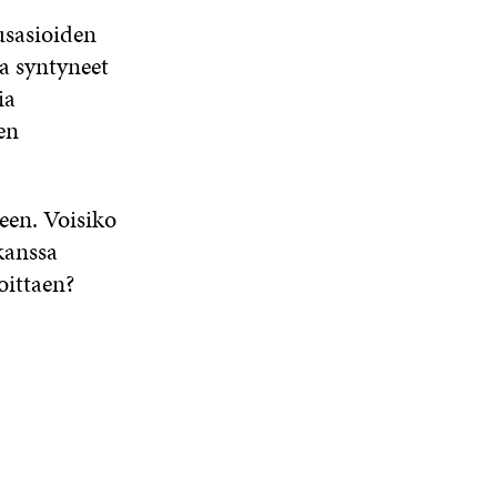
usasioiden
a syntyneet
ia
en
leen. Voisiko
kanssa
oittaen?