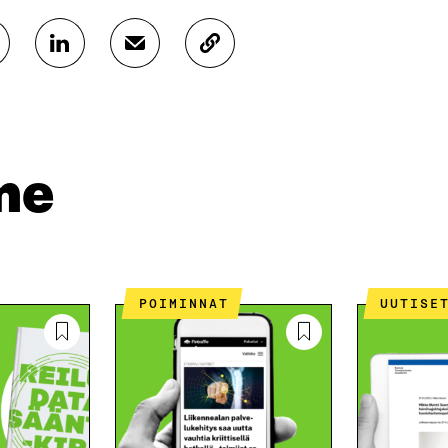
J
J
K
A
A
O
A
A
P
L
S
I
I
Ä
O
N
H
I
K
K
A
me
E
Ö
R
D
P
T
I
O
I
N
S
K
I
T
K
S
I
E
POIMINNAT
UUTISE
S
L
L
Ä
L
I
A
A
N
V
A
L
A
V
I
U
A
N
T
U
K