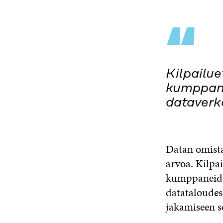
“
Kilpailu
kumppane
dataverk
Datan omista
arvoa. Kilpa
kumppaneiden
datataloudes
jakamiseen se