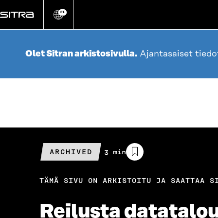
Siirry
suoraan
FI
Vaihda
sivuston
sisältöön
kieli
Olet Sitran arkistosivulla.
Ajantasaiset tied
ARCHIVED
Arvioitu
3 min
lukuaika
TÄMÄ SIVU ON ARKISTOITU JA SAATTAA S
Reilusta datatalou