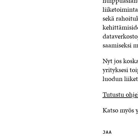
huippuasiant
liiketoimint
sekä rahoitu
kehittämisid
dataverkosto
saamiseksi m
Nyt jos koska
yrityksesi t
luodun liiket
Tutustu ohj
Katso myös
JAA