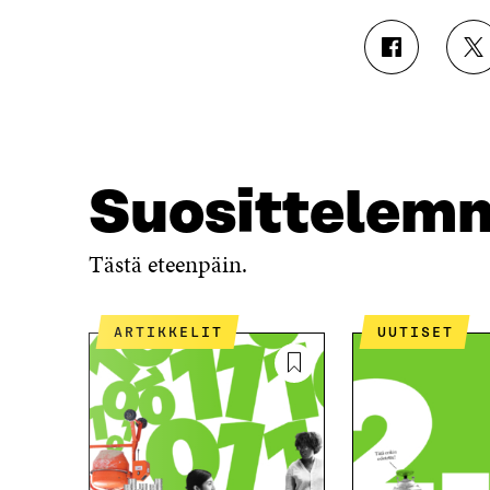
J
J
A
A
A
A
F
T
A
W
C
I
E
T
Suosittelem
B
T
O
E
O
R
Tästä eteenpäin.
K
I
I
S
S
S
ARTIKKELIT
UUTISET
S
Ä
A
A
A
V
V
A
A
U
U
T
T
U