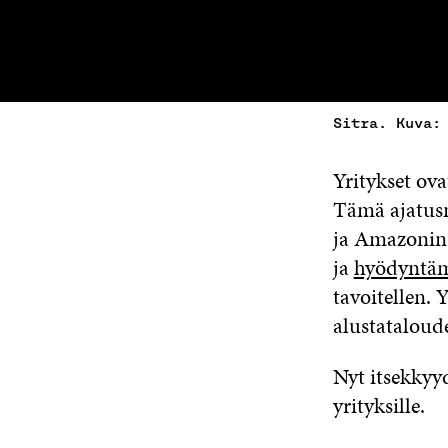
Sitra. Kuva:
Yritykset ov
Tämä ajatusm
ja Amazonin k
ja
hyödyntäm
tavoitellen. 
alustataloude
Nyt itsekkyyd
yrityksille.