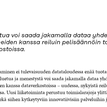
etua voi saada jakamalla dataa yhd
iden kanssa reiluin pelisäännöin t
ostoissa.
minen ei tulevaisuuden datataloudessa enää tuota
iluetua ja menestystä voi saada jakamalla dataa yh
 kanssa dataverkostoissa – uudessa, nykyistä re
sa. Uusi liiketoiminta perustuu toimialarajoja ylit
kä siihen kytkeytyviin innovatiivisiin palveluihin j