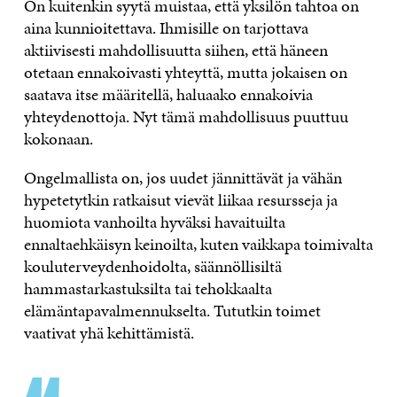
On kuitenkin syytä muistaa, että yksilön tahtoa on
aina kunnioitettava. Ihmisille on tarjottava
aktiivisesti mahdollisuutta siihen, että häneen
otetaan ennakoivasti yhteyttä, mutta jokaisen on
saatava itse määritellä, haluaako ennakoivia
yhteydenottoja. Nyt tämä mahdollisuus puuttuu
kokonaan.
Ongelmallista on, jos uudet jännittävät ja vähän
hypetetytkin ratkaisut vievät liikaa resursseja ja
huomiota vanhoilta hyväksi havaituilta
ennaltaehkäisyn keinoilta, kuten vaikkapa toimivalta
kouluterveydenhoidolta, säännöllisiltä
hammastarkastuksilta tai tehokkaalta
elämäntapavalmennukselta. Tututkin toimet
vaativat yhä kehittämistä.