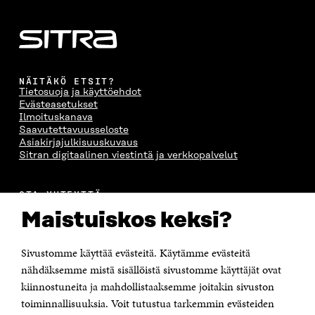
NÄITÄKÖ ETSIT?
Tietosuoja ja käyttöehdot
Evästeasetukset
Ilmoituskanava
Saavutettavuusseloste
Asiakirjajulkisuuskuvaus
Sitran digitaalinen viestintä ja verkkopalvelut
OTA YHTEYTTÄ
Suomen itsenäisyyden juhlarahasto Sitra
Maistuiskos keksi?
Itämerenkatu 11-13, PL 160,
00181 Helsinki
Sivustomme käyttää evästeitä. Käytämme evästeitä
Puhelin +358 294 618 991
Sähköpostiosoite
nähdäksemme mistä sisällöistä sivustomme käyttäjät ovat
etunimi.sukunimi@sitra.fi tai sitra@sitra.fi
kiinnostuneita ja mahdollistaaksemme joitakin sivuston
Saapumisohjeet
toiminnallisuuksia. Voit tutustua tarkemmin evästeiden