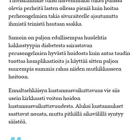
Yhteiskunnalle tulisi halvemmaksi tukea pulassa
olevia perheitä lasten ollessa pieniä kuin hoitaa
perheongelmien takia sivuraiteelle ajautunutta
ihmistä teinistä hautaan saakka.
Samoin on paljon edullisempaa huolehtia
kakkostyypin diabetesta sairastavan
perusongelmien hyvästä hoidosta kuin antaa taudin
tuottaa komplikaatioita ja käyttää sitten paljon
suurempia summia rahaa niiden mutkikkaaseen
hoitoon.
Ennaltaehkäisyn kustannusvaikuttavuus vie siis
usein kirkkaasti voiton hoidon
kustannusvaikuttavuudesta. Aluksi kustannukset
saattavat nousta, mutta pitkällä aikavälillä syntyy
säästöä.