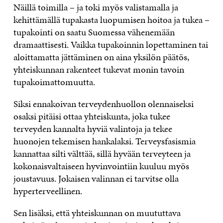
Näillä toimilla – ja toki myös valistamalla ja
kehittämällä tupakasta luopumisen hoitoa ja tukea –
tupakointi on saatu Suomessa vähenemään
dramaattisesti. Vaikka tupakoinnin lopettaminen tai
aloittamatta jättäminen on aina yksilön päätös,
yhteiskunnan rakenteet tukevat monin tavoin
tupakoimattomuutta.
Siksi ennakoivan terveydenhuollon olennaiseksi
osaksi pitäisi ottaa yhteiskunta, joka tukee
terveyden kannalta hyviä valintoja ja tekee
huonojen tekemisen hankalaksi. Terveysfasismia
kannattaa silti välttää, sillä hyvään terveyteen ja
kokonaisvaltaiseen hyvinvointiin kuuluu myös
joustavuus. Jokaisen valinnan ei tarvitse olla
hyperterveellinen.
Sen lisäksi, että yhteiskunnan on muututtava