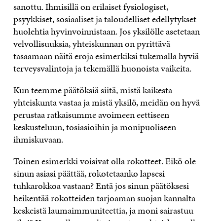
sanottu. Ihmisillä on erilaiset fysiologiset,
psyykkiset, sosiaaliset ja taloudelliset edellytykset
huolehtia hyvinvoinnistaan. Jos yksilölle asetetaan
velvollisuuksia, yhteiskunnan on pyrittävä
tasaamaan näitä eroja esimerkiksi tukemalla hyviä
terveysvalintoja ja tekemällä huonoista vaikeita.
Kun teemme päätöksiä siitä, mistä kaikesta
yhteiskunta vastaa ja mistä yksilö, meidän on hyvä
perustaa ratkaisumme avoimeen eettiseen
keskusteluun, tosiasioihin ja monipuoliseen
ihmiskuvaan.
Toinen esimerkki voisivat olla rokotteet. Eikö ole
sinun asiasi päättää, rokotetaanko lapsesi
tuhkarokkoa vastaan? Entä jos sinun päätöksesi
heikentää rokotteiden tarjoaman suojan kannalta
keskeistä laumaimmuniteettia, ja moni sairastuu