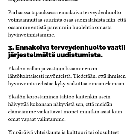
Parhaassa tapauksessa ennakoiva terveydenhuolto
voimaannuttaa suurinta osaa suomalaisista niin, että
osaamme entistä paremmin huolehtia omasta
hyvinvoinnistamme.
3. Ennakoiva terveydenhuolto vaatii
järjestelmältä uudistumista.
Yksilön vallan ja vastuun lisääminen on
lähtökohtaisesti myönteistä. Tiedetään, että ihmisen
hyvinvointia edistää kyky vaikuttaa omaan elämään.
Yksilön korostaminen tahtoo kuitenkin usein
häivyttää kokonaan näkyvistä sen, että meidän
elämäämme vaikuttavat monet muutkin asiat kuin
omat vapaat valintamme.
Ympäröivä yhteiskunta ja kulttuuri tai olosuhteet