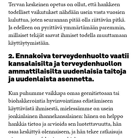
Tervan keskeinen opetus on ollut, että hankkeen
todelliset vaikutukset nähdään usein vasta vuosien
kuluttua, joten seurannan pitää olla riittävän pitkä.
Ja edelleen on pyrittävä ymmärtämään paremmin,
millaiset tekijät saavat ihmiset todella muuttamaan
käyttäytymistään.
2. Ennakoiva terveydenhuolto vaatii
kansalaisilta ja terveydenhuollon
ammattilaisilta uudenlaisia taitoja
ja uudenlaista asennetta.
Kun puhumme vaikkapa omaa geenitietoaan tai
biohakkerointia hyvinvointinsa edistämiseen
käyttävästä ihmisestä, mielessämme on usein
jonkinlainen ihannekansalainen: hänen on helppo
hankkia tietoa ja arvioida sen luotettavuutta, hän
osaa keskittyä olennaiseen, ja hän tekee ratkaisuja