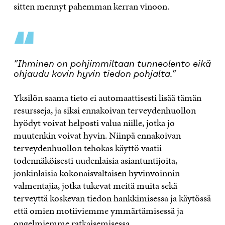
sitten mennyt pahemman kerran vinoon.
“
”Ihminen on pohjimmiltaan tunneolento eikä
ohjaudu kovin hyvin tiedon pohjalta.”
Yksilön saama tieto ei automaattisesti lisää tämän
resursseja, ja siksi ennakoivan terveydenhuollon
hyödyt voivat helposti valua niille, jotka jo
muutenkin voivat hyvin. Niinpä ennakoivan
terveydenhuollon tehokas käyttö vaatii
todennäköisesti uudenlaisia asiantuntijoita,
jonkinlaisia kokonaisvaltaisen hyvinvoinnin
valmentajia, jotka tukevat meitä muita sekä
terveyttä koskevan tiedon hankkimisessa ja käytössä
että omien motiiviemme ymmärtämisessä ja
ongelmiemme ratkaisemisessa.