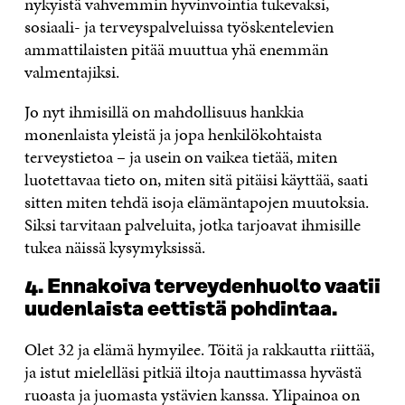
nykyistä vahvemmin hyvinvointia tukevaksi,
sosiaali- ja terveyspalveluissa työskentelevien
ammattilaisten pitää muuttua yhä enemmän
valmentajiksi.
Jo nyt ihmisillä on mahdollisuus hankkia
monenlaista yleistä ja jopa henkilökohtaista
terveystietoa – ja usein on vaikea tietää, miten
luotettavaa tieto on, miten sitä pitäisi käyttää, saati
sitten miten tehdä isoja elämäntapojen muutoksia.
Siksi tarvitaan palveluita, jotka tarjoavat ihmisille
tukea näissä kysymyksissä.
4. Ennakoiva terveydenhuolto vaatii
uudenlaista eettistä pohdintaa.
Olet 32 ja elämä hymyilee. Töitä ja rakkautta riittää,
ja istut mielelläsi pitkiä iltoja nauttimassa hyvästä
ruoasta ja juomasta ystävien kanssa. Ylipainoa on