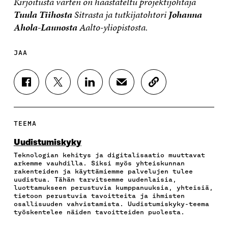
Kirjoitusta varten on haastateltu projektijohtaja
Tuula Tiihosta
Sitrasta ja tutkijatohtori
Johanna
Ahola-Launosta
Aalto-yliopistosta.
JAA
J
J
J
J
K
A
A
A
A
O
A
A
A
A
P
F
T
L
S
I
A
W
I
Ä
O
TEEMA
C
I
N
H
I
E
T
K
K
A
Uudistumiskyky
B
T
E
Ö
R
Teknologian kehitys ja digitalisaatio muuttavat
O
E
D
P
T
arkemme vauhdilla. Siksi myös yhteiskunnan
O
R
I
O
I
rakenteiden ja käyttämiemme palvelujen tulee
K
I
N
S
K
uudistua. Tähän tarvitsemme uudenlaisia,
I
S
I
T
K
luottamukseen perustuvia kumppanuuksia, yhteisiä,
S
S
S
I
E
tietoon perustuvia tavoitteita ja ihmisten
osallisuuden vahvistamista. Uudistumiskyky-teema
S
Ä
S
L
L
työskentelee näiden tavoitteiden puolesta.
A
A
Ä
L
I
A
V
A
A
N