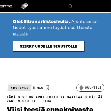
Siirry
FI
suoraan
Vaihda
Hae
sivuston
sisältöön
kieli
Olet Sitran arkistosivulla.
Ajantasaiset
tiedot työstämme löydät osoitteesta
sitra.fi
.
SIIRRY UUDELLE SIVUSTOLLE
Arvioitu
8 min
KUUNTELE
ARCHIVED
lukuaika
TÄMÄ SIVU ON ARKISTOITU JA SAATTAA SISÄLTÄÄ
VANHENTUNUTTA TIETOA
Viisi teesiä ennakoivasta