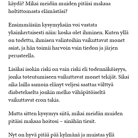
käydä? Miksi meidän muiden pitäisi maksaa
holtittomasta elämästäsi?
Ensimmäisiin kysymyksiin voi vastata
yksinkertaisesti näin: koska olet ihminen. Kuten yllä
on todettu, ihmisen valintoihin vaikuttavat monet
asiat, ja hän toimii harvoin vain tiedon ja järjen
perusteella.
Lisäksi isokin riski on vain riski eli todennäköisyys,
jonka toteutumiseen vaikuttavat monet tekijät. Siksi
aika lailla samoin elänyt veljesi saattaa välttyä
diabetekselta jonkin melko vähäpätöiseltä
vaikuttavat eron takia.
Mutta sitten kysymys siitä, miksi meidän muiden
pitäisi maksaa hoitosi – sinähän tiesit.
Nyt on hyvä pitää pää kylmänä ja muistaa yllä