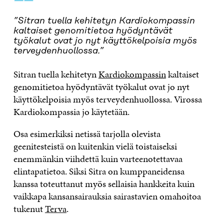
“
”Sitran tuella kehitetyn Kardiokompassin
kaltaiset genomitietoa hyödyntävät
työkalut ovat jo nyt käyttökelpoisia myös
terveydenhuollossa.”
Sitran tuella kehitetyn
Kardiokompassin
kaltaiset
genomitietoa hyödyntävät työkalut ovat jo nyt
käyttökelpoisia myös terveydenhuollossa. Virossa
Kardiokompassia jo käytetään.
Osa esimerkiksi netissä tarjolla olevista
geenitesteistä on kuitenkin vielä toistaiseksi
enemmänkin viihdettä kuin varteenotettavaa
elintapatietoa. Siksi Sitra on kumppaneidensa
kanssa toteuttanut myös sellaisia hankkeita kuin
vaikkapa kansansairauksia sairastavien omahoitoa
tukenut
Terva
.