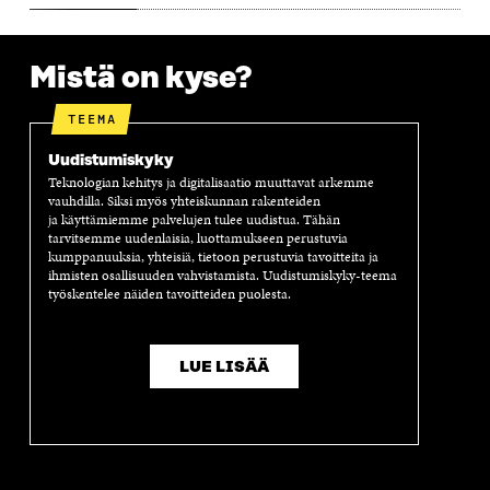
Mistä on kyse?
TEEMA
Uudistumiskyky
Teknologian kehitys ja digitalisaatio muuttavat arkemme
vauhdilla. Siksi myös yhteiskunnan rakenteiden
ja käyttämiemme palvelujen tulee uudistua. Tähän
tarvitsemme uudenlaisia, luottamukseen perustuvia
kumppanuuksia, yhteisiä, tietoon perustuvia tavoitteita ja
ihmisten osallisuuden vahvistamista. Uudistumiskyky-teema
työskentelee näiden tavoitteiden puolesta.
LUE LISÄÄ