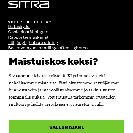
SÖKER DU DETTA?
Dataskydd
Cookieinställningar
Rapporteringskanal
Tillgänglighetsutredning
Beskrivning av handlingsoffentligheten
Sitra's digitala kommunikation och webbtjänster
Maistuiskos keksi?
KONTAKTA OSS
Jubileumsfonden för Finlands självständighet Sitra
Sivustomme käyttää evästeitä. Käytämme evästeitä
Östersjögatan 11–13, PB 160,
nähdäksemme mistä sisällöistä sivustomme käyttäjät ovat
00181 Helsingfors
kiinnostuneita ja mahdollistaaksemme joitakin sivuston
Tfn +358 294 618 991
toiminnallisuuksia. Voit tutustua tarkemmin evästeiden
Personalens e-postadresser har formen:
sisältöön ja hallita asetuksiasi evästeasetus-sivulla
fornamn.efternamn@sitra.fi
KANALER
SALLI KAIKKI
Facebook
Öppnas