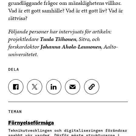
grundläggande frågor om mänsklighetens villkor.
Vad är ett gott samhälle? Vad är ett gott liv? Vad är
rättvisa?
Följande personer har intervjuats för artikeln:
projektledare
Tuula Tiihonen
, Sitra, och
forskardoktor
Johanna Ahola-Launonen
, Aalto-
universitetet.
DELA
D
D
D
D
K
E
E
E
E
O
L
L
L
L
P
A
A
A
A
I
P
P
P
V
E
TEMAN
Å
Å
Å
I
R
F
T
L
A
A
Förnyelseförmåga
A
W
I
E
A
Teknikutvecklingen och digitaliseringen förändrar
C
I
N
-
R
snabbt vår vardag. Därför måste strukturerna i