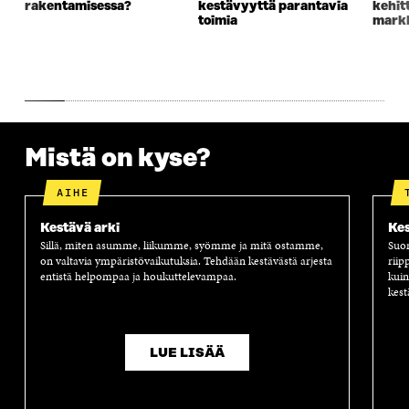
rakentamisessa?
kestävyyttä parantavia
kehit
U
N
U
K
toimia
markk
N
A
N
U
A
S
A
N
S
S
S
A
S
A
S
S
A
A
S
A
Mistä on kyse?
AIHE
Kestävä arki
Kes
Sillä, miten asumme, liikumme, syömme ja mitä ostamme,
Suom
on valtavia ympäristövaikutuksia. Tehdään kestävästä arjesta
riip
entistä helpompaa ja houkuttelevampaa.
kuin
kest
LUE LISÄÄ