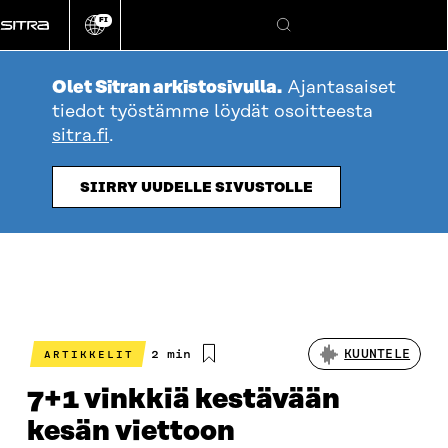
Siirry
FI
suoraan
Vaihda
Hae
sivuston
sisältöön
kieli
Olet Sitran arkistosivulla.
Ajantasaiset
tiedot työstämme löydät osoitteesta
sitra.fi
.
SIIRRY UUDELLE SIVUSTOLLE
Arvioitu
2 min
KUUNTELE
ARTIKKELIT
lukuaika
7+1 vinkkiä kestävään
kesän viettoon