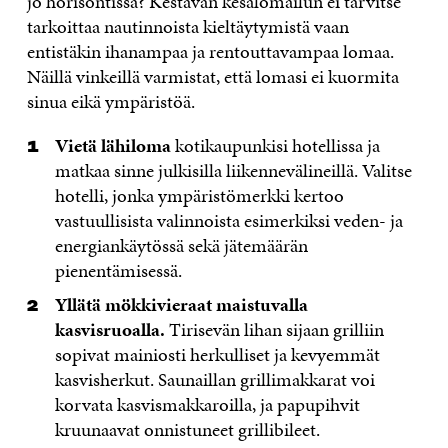
jo horisontissa? Kestävän kesälomailun ei tarvitse
tarkoittaa nautinnoista kieltäytymistä vaan
entistäkin ihanampaa ja rentouttavampaa lomaa.
Näillä vinkeillä varmistat, että lomasi ei kuormita
sinua eikä ympäristöä.
Vietä lähiloma
kotikaupunkisi hotellissa ja
matkaa sinne julkisilla liikennevälineillä. Valitse
hotelli, jonka ympäristömerkki kertoo
vastuullisista valinnoista esimerkiksi veden- ja
energiankäytössä sekä jätemäärän
pienentämisessä.
Yllätä mökkivieraat maistuvalla
kasvisruoalla.
Tirisevän lihan sijaan grilliin
sopivat mainiosti herkulliset ja kevyemmät
kasvisherkut. Saunaillan grillimakkarat voi
korvata kasvismakkaroilla, ja papupihvit
kruunaavat onnistuneet grillibileet.