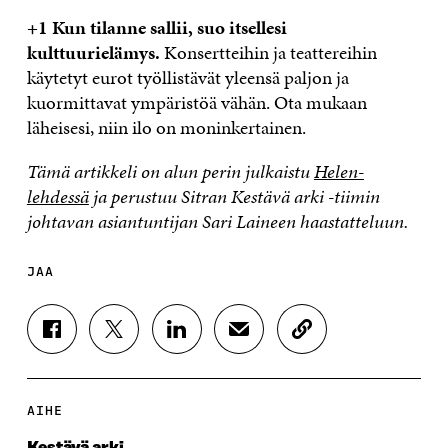
+1 Kun tilanne sallii, suo itsellesi
kulttuurielämys.
Konsertteihin ja teattereihin
käytetyt eurot työllistävät yleensä paljon ja
kuormittavat ympäristöä vähän. Ota mukaan
läheisesi, niin ilo on moninkertainen.
Tämä artikkeli on alun perin julkaistu
Helen-
lehdessä
ja perustuu Sitran Kestävä arki -tiimin
johtavan asiantuntijan Sari Laineen haastatteluun.
JAA
J
J
J
J
K
A
A
A
A
O
A
A
A
A
P
F
T
L
S
I
A
W
I
Ä
O
AIHE
C
I
N
H
I
E
T
K
K
A
Kestävä arki