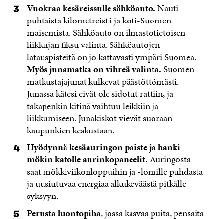
Vuokraa kesäreissulle sähköauto.
Nauti
puhtaista kilometreistä ja koti-Suomen
maisemista. Sähköauto on ilmastotietoisen
liikkujan fiksu valinta. Sähköautojen
latauspisteitä on jo kattavasti ympäri Suomea.
Myös junamatka on vihreä valinta.
Suomen
matkustajajunat kulkevat päästöttömästi.
Junassa kätesi eivät ole sidotut rattiin, ja
takapenkin kitinä vaihtuu leikkiin ja
liikkumiseen. Junakiskot vievät suoraan
kaupunkien keskustaan.
Hyödynnä kesäauringon paiste ja hanki
mökin katolle aurinkopaneelit.
Auringosta
saat mökkiviikonloppuihin ja -lomille puhdasta
ja uusiutuvaa energiaa alkukeväästä pitkälle
syksyyn.
Perusta luontopiha
, jossa kasvaa puita, pensaita