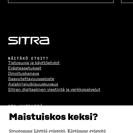
NÄITÄKÖ ETSIT?
Tietosuoja ja käyttöehdot
Evästeasetukset
Ilmoituskanava
Saavutettavuusseloste
Asiakirjajulkisuuskuvaus
Sitran digitaalinen viestintä ja verkkopalvelut
OTA YHTEYTTÄ
Suomen itsenäisyyden juhlarahasto Sitra
Maistuiskos keksi?
Itämerenkatu 11-13, PL 160,
00181 Helsinki
Sivustomme käyttää evästeitä. Käytämme evästeitä
Puhelin +358 294 618 991