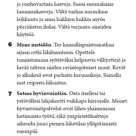
ja ruohovartisia kasveja. Suosi suomalaisia
luonnonkasveja. Vältä turhaa nurmikon
leikkuuta ja anna kukkien kukkia myös
pörriäisten iloksi. Vältä torjunta-aineiden
käyttöä.
Mene metsään
. Tee kansallispuistomatkan
sijaan retki lähiluontoon. Opettele
tunnistamaan syötäväksi kelpaavia villiyrttejä ja
kerää talteen niiden ravintopitoiset maut. Kevät
ja alkukesä ovat parhaita keruuaikoja. Samalla
saat reipasta liikuntaa.
Satsaa hyvinvointiin.
Osta itsellesi tai
ystävällesi lahjakortti vaikkapa hierojalle. Monet
hyvinvointipalvelut ovat lähes yksinomaan
kotimaista työtä, eikä ympäristöhaittoja
aiheudu juuri pienen liiketilan ylläpitämistä
enempää.