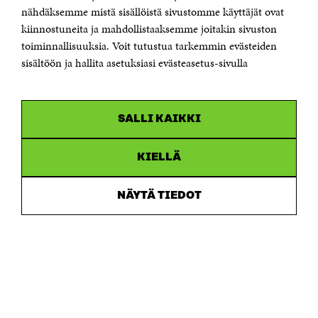
Sähköpostiosoite
nähdäksemme mistä sisällöistä sivustomme käyttäjät ovat
etunimi.sukunimi@sitra.fi tai sitra@sitra.fi
kiinnostuneita ja mahdollistaaksemme joitakin sivuston
Saapumisohjeet
toiminnallisuuksia. Voit tutustua tarkemmin evästeiden
sisältöön ja hallita asetuksiasi evästeasetus-sivulla
Y-tunnus 0202132-3
OLEMME NÄISSÄ SOMEISSA
SALLI KAIKKI
Facebook
Avautuu
uudessa
Linkedin
ikkunassa
KIELLÄ
Avautuu
uudessa
Youtube
ikkunassa
Avautuu
NÄYTÄ TIEDOT
uudessa
Instagram
ikkunassa
Avautuu
uudessa
ikkunassa