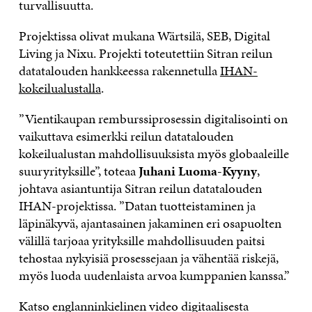
turvallisuutta.
Projektissa olivat mukana Wärtsilä, SEB, Digital
Living ja Nixu. Projekti toteutettiin Sitran reilun
datatalouden hankkeessa rakennetulla
IHAN-
kokeilualustalla
.
”Vientikaupan remburssiprosessin digitalisointi on
vaikuttava esimerkki reilun datatalouden
kokeilualustan mahdollisuuksista myös globaaleille
suuryrityksille”, toteaa
Juhani Luoma-Kyyny
,
johtava asiantuntija Sitran reilun datatalouden
IHAN-projektissa. ”Datan tuotteistaminen ja
läpinäkyvä, ajantasainen jakaminen eri osapuolten
välillä tarjoaa yrityksille mahdollisuuden paitsi
tehostaa nykyisiä prosessejaan ja vähentää riskejä,
myös luoda uudenlaista arvoa kumppanien kanssa.”
Katso englanninkielinen video digitaalisesta