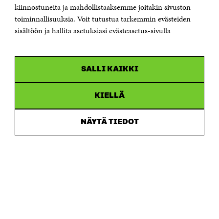
etunimi.sukunimi@sitra.fi tai sitra@sitra.fi
kiinnostuneita ja mahdollistaaksemme joitakin sivuston
Saapumisohjeet
toiminnallisuuksia. Voit tutustua tarkemmin evästeiden
sisältöön ja hallita asetuksiasi evästeasetus-sivulla
Y-tunnus 0202132-3
OLEMME NÄISSÄ SOMEISSA
SALLI KAIKKI
Facebook
Avautuu
uudessa
Linkedin
ikkunassa
KIELLÄ
Avautuu
uudessa
Youtube
ikkunassa
Avautuu
NÄYTÄ TIEDOT
uudessa
Instagram
ikkunassa
Avautuu
uudessa
ikkunassa