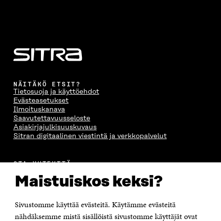
NÄITÄKÖ ETSIT?
Tietosuoja ja käyttöehdot
Evästeasetukset
Ilmoituskanava
Saavutettavuusseloste
Asiakirjajulkisuuskuvaus
Sitran digitaalinen viestintä ja verkkopalvelut
OTA YHTEYTTÄ
Suomen itsenäisyyden juhlarahasto Sitra
Maistuiskos keksi?
Itämerenkatu 11-13, PL 160,
00181 Helsinki
Sivustomme käyttää evästeitä. Käytämme evästeitä
Puhelin +358 294 618 991
Sähköpostiosoite
nähdäksemme mistä sisällöistä sivustomme käyttäjät ovat