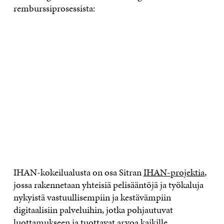
remburssiprosessista:
IHAN-kokeilualusta on osa Sitran
IHAN-projektia
,
jossa rakennetaan yhteisiä pelisääntöjä ja työkaluja
nykyistä vastuullisempiin ja kestävämpiin
digitaalisiin palveluihin, jotka pohjautuvat
luottamukseen ja tuottavat arvoa kaikille.