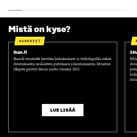
S
S
S
A
S
A
S
S
A
A
S
A
Mistä on kyse?
HANKKEET
ihan.fi
IH
Ihan.fi-sivustolle koottiin kokeilualusta ja työkalupakki reilun
IHAN
datatalouden mukaisten palvelujen rakentamiseen. Sivuston
data
ylläpito päättyi Sitran osalta vuonna 2021.
pohj
kaik
data
LUE LISÄÄ