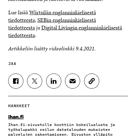
Lue lisää
Wärtsilän englanninkielisestä
tiedotteesta,
SEBin englanninkielisestä
tiedotteesta
ja
Digital Livingin englanninkielisestä
tiedotteesta
.
Artikkeliin lisätty videolinkki 9.4.2021.
JAA
J
J
J
J
K
A
A
A
A
O
A
A
A
A
P
F
T
L
S
I
A
W
I
Ä
O
HANKKEET
C
I
N
H
I
E
T
K
K
A
ihan.fi
B
T
E
Ö
R
Ihan.fi-sivustolle koottiin kokeilualusta ja
O
E
D
P
T
työkalupakki reilun datatalouden mukaisten
O
R
I
O
I
palvelujen rakentamiseen. Sivuston ylläpito