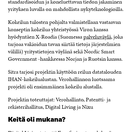
standardisoidun ja koneluettavan tiedon jakaminen
yrityksen luvalla on mahdollista nykyteknologioilla.
Kokeilun tulosten pohjalta valmistellaan vastaavan
konseptin kokeilua yhteistyössä Viron kanssa
hyödyntäen X-Roadia (Suomessa
palveluväylä
, joka
tarjoaa vakioidun tavan siirtää tietoja järjestelmien
välillä) yritystietojen väylänä sekä Nordic Smart
Government -hankkeessa Norjan ja Ruotsin kanssa.
Sitra tarjosi projektin käyttöön reilun datatalouden
IHAN-kokeilualustan. Verohallinnon luotsaama
projekti oli ensimmäinen kokeilu alustalla.
Projektin toteuttajat: Verohallinto, Patentti- ja
rekisterihallitus, Digital Living ja Nixu
Keitä oli mukana?