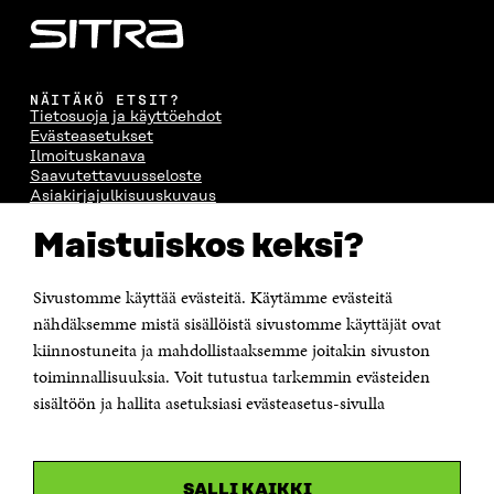
NÄITÄKÖ ETSIT?
Tietosuoja ja käyttöehdot
Evästeasetukset
Ilmoituskanava
Saavutettavuusseloste
Asiakirjajulkisuuskuvaus
Sitran digitaalinen viestintä ja verkkopalvelut
Maistuiskos keksi?
OTA YHTEYTTÄ
Sivustomme käyttää evästeitä. Käytämme evästeitä
Suomen itsenäisyyden juhlarahasto Sitra
Itämerenkatu 11-13, PL 160,
nähdäksemme mistä sisällöistä sivustomme käyttäjät ovat
00181 Helsinki
kiinnostuneita ja mahdollistaaksemme joitakin sivuston
Puhelin +358 294 618 991
toiminnallisuuksia. Voit tutustua tarkemmin evästeiden
Sähköpostiosoite
sisältöön ja hallita asetuksiasi evästeasetus-sivulla
etunimi.sukunimi@sitra.fi tai sitra@sitra.fi
Saapumisohjeet
Y-tunnus 0202132-3
SALLI KAIKKI