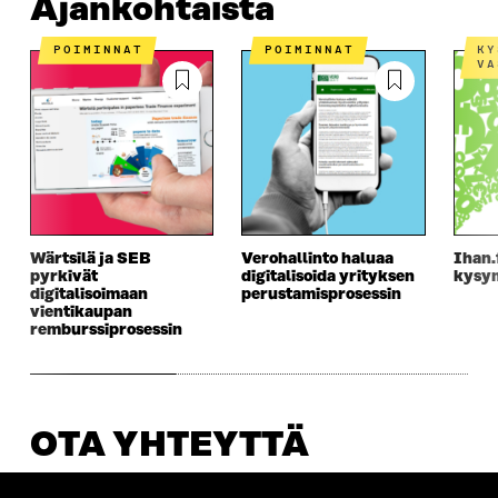
Ajankohtaista
POIMINNAT
POIMINNAT
KYSYMYKSIÄ JA
VA
Wärtsilä ja SEB
Verohallinto haluaa
Ihan.
pyrkivät
digitalisoida yrityksen
kysy
digitalisoimaan
perustamisprosessin
vientikaupan
remburssiprosessin
OTA YHTEYTTÄ