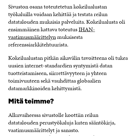
Sivuston osana toteutetetun kokeilualustan
työkaluilla voidaan kehittää ja testata reilun
datatalouden mukaisia palveluita. Kokeilualusta oli
ensimmäinen kattava toteutus
IHAN-
vaatimusmäärittelyn
mukaisesta
referenssiarkkitehtuurista.
Kokeilualustan pitkän aikavälin tavoitteena oli tukea
uusien internet-standardien syntymistä datan
tuotteistamiseen, siirrettävyyteen ja yhteen
toimivuuteen sekä vauhdittaa globaalien
datamarkkinoiden kehittymistä.
Mitä teimme?
Alkuvaiheessa sivustolle koottiin reilun
datatalouden perustyökaluja kuten sääntökirja,
vaatimusmäärittelyt ja sanasto.