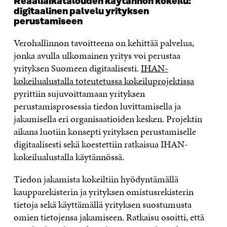
Reaaliaikatalouden käytännön kokeilu:
digitaalinen palvelu yrityksen
perustamiseen
Verohallinnon tavoitteena on kehittää palvelua,
jonka avulla ulkomainen yritys voi perustaa
yrityksen Suomeen digitaalisesti.
IHAN-
kokeilualustalla toteutetussa kokeiluprojektissa
pyrittiin sujuvoittamaan yrityksen
perustamisprosessia tiedon luvittamisella ja
jakamisella eri organisaatioiden kesken. Projektin
aikana luotiin konsepti yrityksen perustamiselle
digitaalisesti sekä koestettiin ratkaisua IHAN-
kokeilualustalla käytännössä.
Tiedon jakamista kokeiltiin hyödyntämällä
kaupparekisterin ja yrityksen omistusrekisterin
tietoja sekä käyttämällä yrityksen suostumusta
omien tietojensa jakamiseen. Ratkaisu osoitti, että