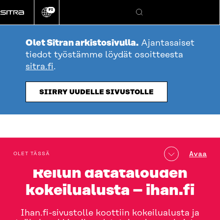
Siirry
FI
suoraan
Vaihda
Hae
sivuston
sisältöön
kieli
Olet Sitran arkistosivulla.
Ajantasaiset
tiedot työstämme löydät osoitteesta
sitra.fi
.
SIIRRY UUDELLE SIVUSTOLLE
table_of_contents
Avaa
OLET TÄSSÄ
Reilun datatalouden
kokeilualusta – ihan.fi
Ihan.fi-sivustolle koottiin kokeilualusta ja