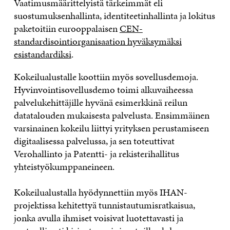
Vaatimusmäärittelyistä tärkeimmät eli
suostumuksenhallinta, identiteetinhallinta ja lokitus
paketoitiin eurooppalaisen
CEN-
standardisointiorganisaation hyväksymäksi
esistandardiksi
.
Kokeilualustalle koottiin myös sovellusdemoja.
Hyvinvointisovellusdemo toimi alkuvaiheessa
palvelukehittäjille hyvänä esimerkkinä reilun
datatalouden mukaisesta palvelusta. Ensimmäinen
varsinainen kokeilu liittyi yrityksen perustamiseen
digitaalisessa palvelussa, ja sen toteuttivat
Verohallinto ja Patentti- ja rekisterihallitus
yhteistyökumppaneineen.
Kokeilualustalla hyödynnettiin myös IHAN-
projektissa kehitettyä tunnistautumisratkaisua,
jonka avulla ihmiset voi
s
i
vat luotettavasti ja