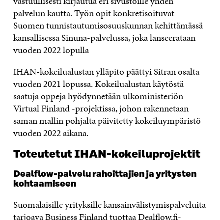
vastuullis
esti kirjautua eri sivustoille
yhden
palvelun kautta.
Työn opit konkretisoituvat
Suomen t
unnistautumisosuuskunnan kehittämä
ssä
kansalli
sessa
Sinuna-palvelu
ssa, joka
lanseerataan
vuoden 2022 lopulla
IHAN-kokeilualustan ylläpito päättyi Sitran osalta
vuoden 2021 lopussa. Kokeilualustan käytöstä
saatuja oppeja hyödynnetään ulkoministeriön
Virtual Finland -projektissa, johon rakennetaan
saman mallin pohjalta päivitetty kokeiluympäristö
vuoden 2022 aikana.
Toteutetut IHAN-kokeiluprojektit
Dealflow-palvelu rahoittajien ja yritysten
kohtaamiseen
Suomalaisille yrityksille kansainvälistymispalveluita
tarjoava Business Finland tuottaa
Dealflow.fi
-