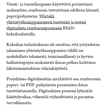
Vienti- ja tuontikaupassa käytettävä perinteinen
maksuehto, remburssi, toteutetaan edelleen hitaasti
paperipohjaisena.
Wärtsilä
yhteistyökumppaneineen tuotteisti ja testasi
digitaalista remburssiprosessia
IHAN-
kokeilualustalla.
Kokeilun tarkoituksena oli osoittaa, että yritysdatan
jakaminen yhteistyökumppanien välillä on
mahdollista teknisesti, toiminnallisesti ja hyvien
hallintatapojen mukaisesti ilman pelkoa kriittisen
liiketoimintadatan väärinkäytöstä.
Projektissa digitalisoitiin merkittävä osa remburssin
paperi- tai PDF-pohjaisesta prosessista datan
tuotteistamisella. Digitaalinen prosessi lyhentää
käsittelyaikaa, vähentää virhealttiutta ja parantaa
turvallisuutta.