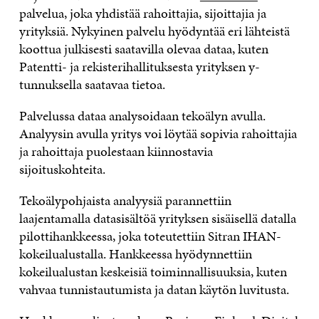
palvelua, joka yhdistää rahoittajia, sijoittajia ja
yrityksiä. Nykyinen palvelu hyödyntää eri lähteistä
koottua julkisesti saatavilla olevaa dataa, kuten
Patentti- ja rekisterihallituksesta yrityksen y-
tunnuksella saatavaa tietoa.
Palvelussa dataa analysoidaan tekoälyn avulla.
Analyysin avulla yritys voi löytää sopivia rahoittajia
ja rahoittaja puolestaan kiinnostavia
sijoituskohteita.
Tekoälypohjaista analyysiä parannettiin
laajentamalla datasisältöä yrityksen sisäisellä datalla
pilottihankkeessa, joka toteutettiin Sitran IHAN-
kokeilualustalla. Hankkeessa hyödynnettiin
kokeilualustan keskeisiä toiminnallisuuksia, kuten
vahvaa tunnistautumista ja datan käytön luvitusta.