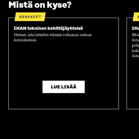
Mistä on kyse?
HANKKEET
IHAN tekninen kehittäjäyhteisö
IH
Yhteisö, joka kehittää teknisiä ratkaisuja reiluun
IHAN
datatalouteen
data
pohj
kaik
data
LUE LISÄÄ