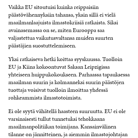
Vaikka EU sitoutuisi kuinka reippaisiin
päästövähennyksiin tahansa, yksin sillä ei vielä
maailmanlaajuista ilmastokriisiä ratkaista. Siksi
avainasemassa on se, miten Eurooppa saa
valjastettua vaikutusvaltansa muiden suurten
päästäjien suostuttelemiseen.
Yksi ratkaiseva hetki koittaa syyskuussa. Tuolloin
EU ja Kiina kokoontuvat Saksan Leipzigissa
yhteiseen huippukokoukseen. Parhaassa tapauksessa
maailman suurin ja kolmanneksi suurin päästöjen
tuottaja voisivat tuolloin ilmoittaa yhdessä
rohkeammista ilmastotoimista.
Ei ole syytä vähätellä haasteen suuruutta. EU ei ole
varsinaisesti tullut tunnetuksi tehokkaana
maailmanpolitiikan toimijana. Kansainvälinen
tilanne on jännitteinen, ja aiemmin ilmastojohtajan