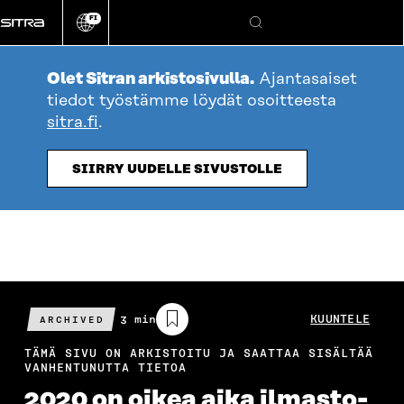
Siirry
FI
suoraan
Vaihda
Hae
sivuston
sisältöön
kieli
Olet Sitran arkistosivulla.
Ajantasaiset
tiedot työstämme löydät osoitteesta
sitra.fi
.
SIIRRY UUDELLE SIVUSTOLLE
Arvioitu
3 min
KUUNTELE
ARCHIVED
lukuaika
TÄMÄ SIVU ON ARKISTOITU JA SAATTAA SISÄLTÄÄ
VANHENTUNUTTA TIETOA
2020 on oikea aika ilmasto­