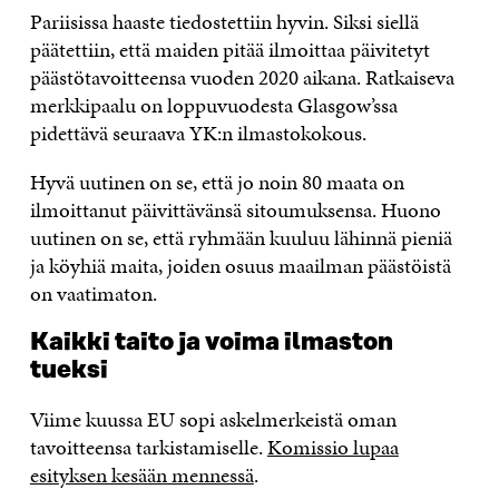
Pariisissa haaste tiedostettiin hyvin. Siksi siellä
päätettiin, että maiden pitää ilmoittaa päivitetyt
päästötavoitteensa vuoden 2020 aikana. Ratkaiseva
merkkipaalu on loppuvuodesta Glasgow’ssa
pidettävä seuraava YK:n ilmastokokous.
Hyvä uutinen on se, että jo noin 80 maata on
ilmoittanut päivittävänsä sitoumuksensa. Huono
uutinen on se, että ryhmään kuuluu lähinnä pieniä
ja köyhiä maita, joiden osuus maailman päästöistä
on vaatimaton.
Kaikki taito ja voima ilmaston
tueksi
Viime kuussa EU sopi askelmerkeistä oman
tavoitteensa tarkistamiselle.
Komissio lupaa
esityksen kesään mennessä
.