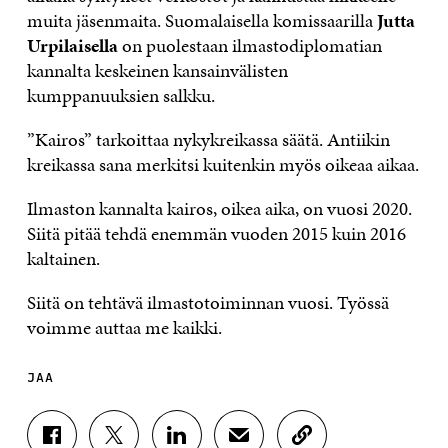
muita jäsenmaita. Suomalaisella komissaarilla
Jutta
Urpilaisella
on puolestaan ilmastodiplomatian
kannalta keskeinen kansainvälisten
kumppanuuksien salkku.
”Kairos” tarkoittaa nykykreikassa säätä. Antiikin
kreikassa sana merkitsi kuitenkin myös oikeaa aikaa.
Ilmaston kannalta kairos, oikea aika, on vuosi 2020.
Siitä pitää tehdä enemmän vuoden 2015 kuin 2016
kaltainen.
Siitä on tehtävä ilmastotoiminnan vuosi. Työssä
voimme auttaa me kaikki.
JAA
J
J
J
J
K