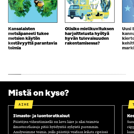
S
S
S
E
S
A
S
S
A
I
A
S
I
K
I
A
K
K
K
I
Kansalaisten
Olisiko mielikuvituksen
Uusi 
K
U
K
K
metsäpaneeli tukee
harjoittelusta hyötyä
kannu
U
N
U
K
metsien käytön
hyvän tulevaisuuden
kiert
N
A
N
U
kestävyyttä parantavia
rakentamisessa?
kehit
A
S
A
N
toimia
markk
S
S
S
A
S
A
S
S
A
A
S
A
Mistä on kyse?
AIHE
Ilmasto- ja luontoratkaisut
Kes
Päästöjen vähentämisellä on kova kiire ja siksi toimivia
Suom
ilmastoratkaisuja pitää hyödyntää nykyistä paremmin.
riip
Analysoimme toimia, joilla päästöjä voidaan leikata ripeässä
kuin