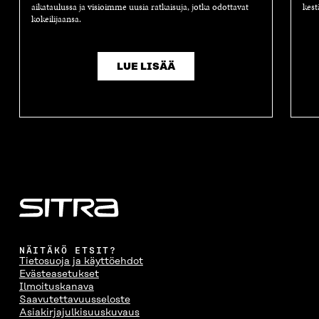
aikataulussa ja visioimme uusia ratkaisuja, jotka odottavat
kest
kokeilijaansa.
LUE LISÄÄ
NÄITÄKÖ ETSIT?
Tietosuoja ja käyttöehdot
Evästeasetukset
Ilmoituskanava
Saavutettavuusseloste
Asiakirjajulkisuuskuvaus