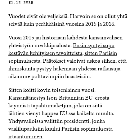
31.12.2019
Vuodet eivät ole veljeksiä. Harvoin se on ollut yhtä
selvää kuin peräkkäisinä vuosina 2015 ja 2016.
Vuosi 2015 jäi historiaan kahdesta kansainvälisen
yhteistyön merkkipaalusta.
Ensin syntyi sopu
kestävän kehityksen tavoitteista, sitten Pariisin
sopimuksesta
. Päätökset valoivat uskoa siihen, että
ihmiskunta pystyy hakemaan yhdessä ratkaisuja
aikamme polttavimpiin haasteisiin.
Sitten koitti kovin toisenlainen vuosi.
Kansanäänestys Ison-Britannian EU-erosta
käynnisti tapahtumaketjun, joka on siitä
lähtien vienyt happea EU:ssa kaikelta muulta.
Yhdysvalloissa valittiin presidentti, jonka
vaalilupauksiin kuului Pariisin sopimuksesta
irtaantuminen.