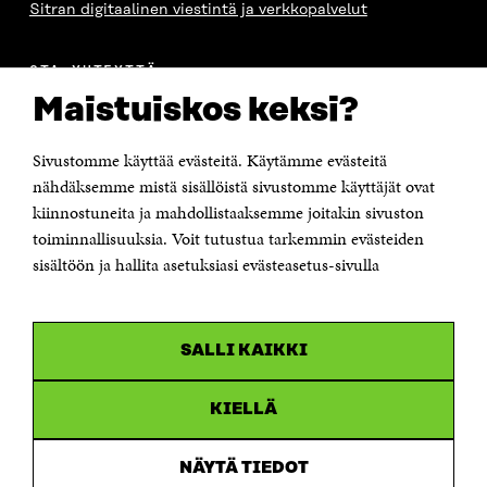
Sitran digitaalinen viestintä ja verkkopalvelut
OTA YHTEYTTÄ
Suomen itsenäisyyden juhlarahasto Sitra
Maistuiskos keksi?
Itämerenkatu 11-13, PL 160,
00181 Helsinki
Sivustomme käyttää evästeitä. Käytämme evästeitä
Puhelin +358 294 618 991
Sähköpostiosoite
nähdäksemme mistä sisällöistä sivustomme käyttäjät ovat
etunimi.sukunimi@sitra.fi tai sitra@sitra.fi
kiinnostuneita ja mahdollistaaksemme joitakin sivuston
Saapumisohjeet
toiminnallisuuksia. Voit tutustua tarkemmin evästeiden
sisältöön ja hallita asetuksiasi evästeasetus-sivulla
Y-tunnus 0202132-3
OLEMME NÄISSÄ SOMEISSA
SALLI KAIKKI
Facebook
Avautuu
uudessa
Linkedin
ikkunassa
KIELLÄ
Avautuu
uudessa
Youtube
ikkunassa
Avautuu
NÄYTÄ TIEDOT
uudessa