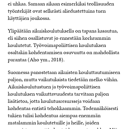
ei uhkaa. Samaan aikaan esimerkiksi teollisuuden
työntekijät ovat selkeästi aliedustettuina tuen
käyttäjien joukossa.
Ylipäätään aikuiskoulutuksella on tapana kasautua,
eli siihen osallistuvat jo ennestään korkeammin
koulutetut. Työvoimapoliittisen koulutuksen
osaltakin kohdentamisen osuvuutta on mahdollista
parantaa (Aho ym., 2018).
Suomessa panostetaan aikuisten kouluttautumiseen
paljon, mutta vaikutuksista tiedetään melko vähän.
Aikuiskoulutustuen ja työvoimapoliittisen
koulutuksen vaikuttavuudesta tarvitaan paljon
lisätietoa, jotta koulutusresursseja voidaan
kohdentaa entistä tehokkaammin. Todennäköisesti
tukien tulisi kohdentua aiempaa enemmän
matalammin koulutetuille ja heille, joiden