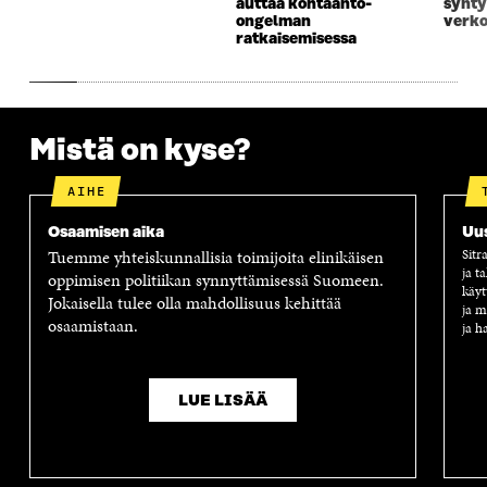
auttaa kohtaanto-
synty
U
N
U
K
ongelman
verko
N
A
N
U
ratkaisemisessa
A
S
A
N
S
S
S
A
S
A
S
S
A
A
S
A
Mistä on kyse?
AIHE
Osaamisen aika
Uus
Tuemme yhteiskunnallisia toimijoita elinikäisen
Sitr
ja t
oppimisen politiikan synnyttämisessä Suomeen.
käyt
Jokaisella tulee olla mahdollisuus kehittää
ja m
osaamistaan.
ja h
LUE LISÄÄ