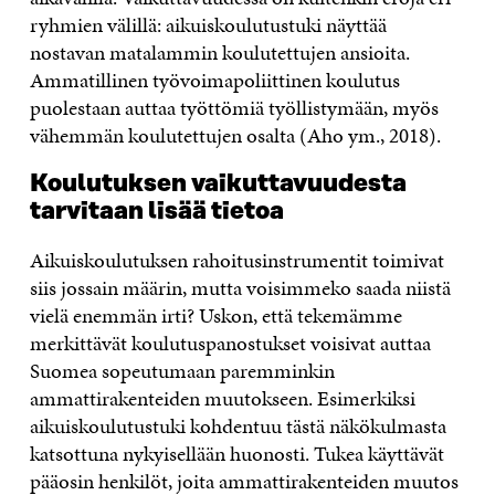
ryhmien välillä: aikuiskoulutustuki näyttää
nostavan matalammin koulutettujen ansioita.
Ammatillinen työvoimapoliittinen koulutus
puolestaan auttaa työttömiä työllistymään, myös
vähemmän koulutettujen osalta (Aho ym., 2018).
Koulutuksen vaikuttavuudesta
tarvitaan lisää tietoa
Aikuiskoulutuksen rahoitusinstrumentit toimivat
siis jossain määrin, mutta voisimmeko saada niistä
vielä enemmän irti? Uskon, että tekemämme
merkittävät koulutuspanostukset voisivat auttaa
Suomea sopeutumaan paremminkin
ammattirakenteiden muutokseen. Esimerkiksi
aikuiskoulutustuki kohdentuu tästä näkökulmasta
katsottuna nykyisellään huonosti. Tukea käyttävät
pääosin henkilöt, joita ammattirakenteiden muutos