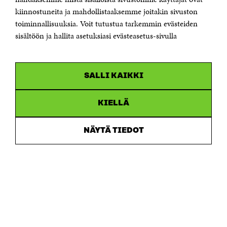
etunimi.sukunimi@sitra.fi tai sitra@sitra.fi
kiinnostuneita ja mahdollistaaksemme joitakin sivuston
Saapumisohjeet
toiminnallisuuksia. Voit tutustua tarkemmin evästeiden
sisältöön ja hallita asetuksiasi evästeasetus-sivulla
Y-tunnus 0202132-3
OLEMME NÄISSÄ SOMEISSA
SALLI KAIKKI
Facebook
Avautuu
uudessa
Linkedin
ikkunassa
KIELLÄ
Avautuu
uudessa
Youtube
ikkunassa
Avautuu
NÄYTÄ TIEDOT
uudessa
Instagram
ikkunassa
Avautuu
uudessa
ikkunassa