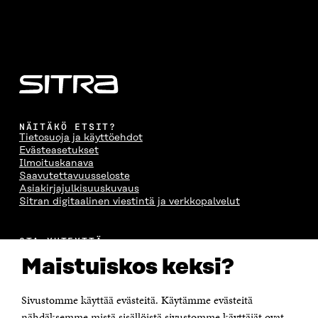
NÄITÄKÖ ETSIT?
Tietosuoja ja käyttöehdot
Evästeasetukset
Ilmoituskanava
Saavutettavuusseloste
Asiakirjajulkisuuskuvaus
Sitran digitaalinen viestintä ja verkkopalvelut
OTA YHTEYTTÄ
Suomen itsenäisyyden juhlarahasto Sitra
Maistuiskos keksi?
Itämerenkatu 11-13, PL 160,
00181 Helsinki
Sivustomme käyttää evästeitä. Käytämme evästeitä
Puhelin +358 294 618 991
Sähköpostiosoite
nähdäksemme mistä sisällöistä sivustomme käyttäjät ovat