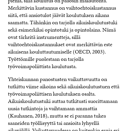
pieniä, sillä koulutus on pääosin maksutonta.
Merkittävin kustannus on vaihtoehtoiskustannus
siitä, että ansiotulot jäävät koulutuksen aikana
saamatta. Tähänkin on tarjolla aikuiskoulutustuki
sekä esimerkiksi opintotuki ja opintolaina. Nämä
ovat tärkeitä instrumentteja, sillä
vaihtoehtoiskustannukset ovat merkittävin este
aikuisena kouluttautumiselle (OECD, 2003).
Työttömille puolestaan on tarjolla
työvoimapoliittista koulutusta.
Yhteiskunnan panostusten vaikuttavuutta on
tutkittu viime aikoina sekä aikuiskoulutustuen että
työvoimapoliittisen koulutuksen osalta.
Aikuiskoulutustuki auttaa tutkitusti suorittamaan
uusia tutkintoja ja vaihtamaan ammattia
(Kauhanen, 2018), mutta se ei paranna tukea
saaneiden työllisyyttä tai ansioita lyhyellä
aikavälillä. Vaikuttavuudessa on kuitenkin eroja eri