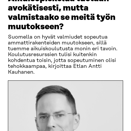
avokätisesti, mutta
valmistaako se meitä työn
muutokseen?
Suomella on hyvät valmiudet sopeutua
ammattirakenteiden muutokseen, sillä
tuemme aikuiskoulutusta monin eri tavoin.
Koulutusresurssien tulisi kuitenkin
kohdentua toisin, jotta sopeutuminen olisi
tehokkaampaa, kirjoittaa Etlan Antti
Kauhanen.