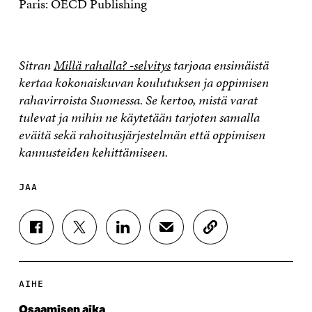
Paris: OECD Publishing
Sitran
Millä rahalla? -selvitys
tarjoaa ensimäistä
kertaa kokonaiskuvan koulutuksen ja oppimisen
rahavirroista Suomessa. Se kertoo, mistä varat
tulevat ja mihin ne käytetään tarjoten samalla
eväitä sekä rahoitusjärjestelmän että oppimisen
kannusteiden kehittämiseen.
JAA
J
J
J
J
K
A
A
A
A
O
A
A
A
A
P
F
T
L
S
I
A
W
I
Ä
O
AIHE
C
I
N
H
I
E
T
K
K
A
Osaamisen aika