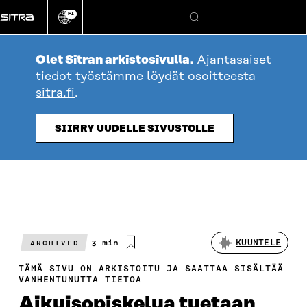
Siirry
FI
suoraan
Vaihda
Hae
sivuston
sisältöön
kieli
Olet Sitran arkistosivulla.
Ajantasaiset
tiedot työstämme löydät osoitteesta
sitra.fi
.
SIIRRY UUDELLE SIVUSTOLLE
Arvioitu
3 min
KUUNTELE
ARCHIVED
lukuaika
TÄMÄ SIVU ON ARKISTOITU JA SAATTAA SISÄLTÄÄ
VANHENTUNUTTA TIETOA
Aikuisopiskelua tuetaan