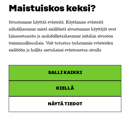
Suomen itsenäisyyden juhlarahasto Sitra
Maistuiskos keksi?
Itämerenkatu 11-13, PL 160,
00181 Helsinki
Sivustomme käyttää evästeitä. Käytämme evästeitä
Puhelin +358 294 618 991
Sähköpostiosoite
nähdäksemme mistä sisällöistä sivustomme käyttäjät ovat
etunimi.sukunimi@sitra.fi tai sitra@sitra.fi
kiinnostuneita ja mahdollistaaksemme joitakin sivuston
toiminnallisuuksia. Voit tutustua tarkemmin evästeiden
Saapumisohjeet
sisältöön ja hallita asetuksiasi evästeasetus-sivulla
Y-tunnus 0202132-3
OLEMME NÄISSÄ SOMEISSA
SALLI KAIKKI
Facebook
Avautuu
uudessa
Linkedin
ikkunassa
KIELLÄ
Avautuu
uudessa
Youtube
ikkunassa
Avautuu
NÄYTÄ TIEDOT
uudessa
Instagram
ikkunassa
Avautuu
uudessa
ikkunassa