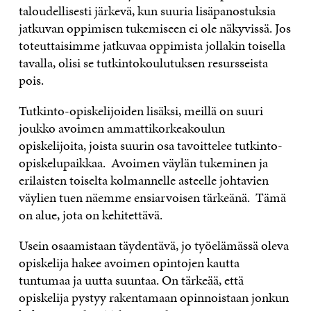
taloudellisesti järkevä, kun suuria lisäpanostuksia
jatkuvan oppimisen tukemiseen ei ole näkyvissä. Jos
toteuttaisimme jatkuvaa oppimista jollakin toisella
tavalla, olisi se tutkintokoulutuksen resursseista
pois.
Tutkinto-opiskelijoiden lisäksi, meillä on suuri
joukko avoimen ammattikorkeakoulun
opiskelijoita, joista suurin osa tavoittelee tutkinto-
opiskelupaikkaa. Avoimen väylän tukeminen ja
erilaisten toiselta kolmannelle asteelle johtavien
väylien tuen näemme ensiarvoisen tärkeänä. Tämä
on alue, jota on kehitettävä.
Usein osaamistaan täydentävä, jo työelämässä oleva
opiskelija hakee avoimen opintojen kautta
tuntumaa ja uutta suuntaa. On tärkeää, että
opiskelija pystyy rakentamaan opinnoistaan jonkun