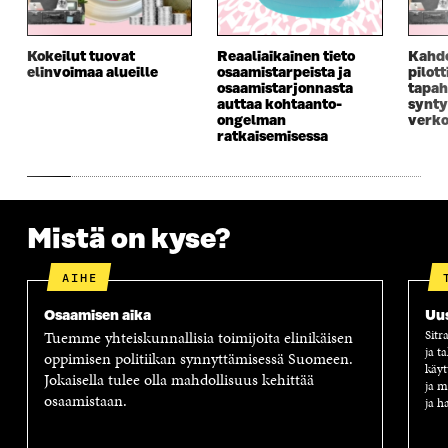
S
S
S
E
S
A
S
S
A
I
A
S
Kokeilut tuovat
Reaaliaikainen tieto
Kahd
I
K
I
A
elinvoimaa alueille
osaamistarpeista ja
pilot
K
K
K
I
osaamistarjonnasta
tapah
K
U
K
K
auttaa kohtaanto-
synty
U
N
U
K
ongelman
verko
N
A
N
U
ratkaisemisessa
A
S
A
N
S
S
S
A
S
A
S
S
A
A
S
A
Mistä on kyse?
AIHE
Osaamisen aika
Uus
Tuemme yhteiskunnallisia toimijoita elinikäisen
Sitr
ja t
oppimisen politiikan synnyttämisessä Suomeen.
käyt
Jokaisella tulee olla mahdollisuus kehittää
ja m
osaamistaan.
ja h