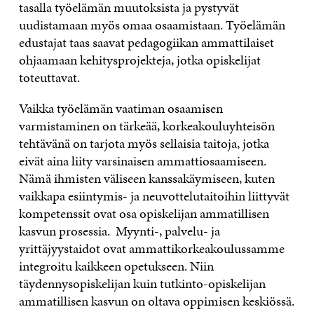
tasalla työelämän muutoksista ja pystyvät
uudistamaan myös omaa osaamistaan. Työelämän
edustajat taas saavat pedagogiikan ammattilaiset
ohjaamaan kehitysprojekteja, jotka opiskelijat
toteuttavat.
Vaikka työelämän vaatiman osaamisen
varmistaminen on tärkeää, korkeakouluyhteisön
tehtävänä on tarjota myös sellaisia taitoja, jotka
eivät aina liity varsinaisen ammattiosaamiseen.
Nämä ihmisten väliseen kanssakäymiseen, kuten
vaikkapa esiintymis- ja neuvottelutaitoihin liittyvät
kompetenssit ovat osa opiskelijan ammatillisen
kasvun prosessia. Myynti-, palvelu- ja
yrittäjyystaidot ovat ammattikorkeakoulussamme
integroitu kaikkeen opetukseen. Niin
täydennysopiskelijan kuin tutkinto-opiskelijan
ammatillisen kasvun on oltava oppimisen keskiössä.