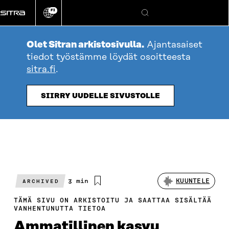
Siirry
FI
suoraan
Vaihda
Hae
sivuston
sisältöön
kieli
Olet Sitran arkistosivulla.
Ajantasaiset
tiedot työstämme löydät osoitteesta
sitra.fi
.
SIIRRY UUDELLE SIVUSTOLLE
Arvioitu
3 min
KUUNTELE
ARCHIVED
lukuaika
TÄMÄ SIVU ON ARKISTOITU JA SAATTAA SISÄLTÄÄ
VANHENTUNUTTA TIETOA
Ammatil­linen kasvu