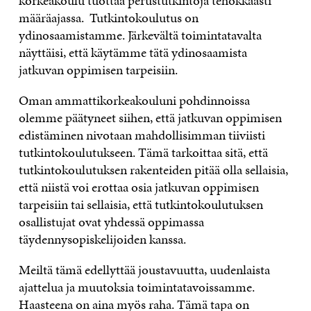
korkeakoulu tuottaa perustutkintoja tehokkaasti
määräajassa. Tutkintokoulutus on
ydinosaamistamme. Järkevältä toimintatavalta
näyttäisi, että käytämme tätä ydinosaamista
jatkuvan oppimisen tarpeisiin.
Oman ammattikorkeakouluni pohdinnoissa
olemme päätyneet siihen, että jatkuvan oppimisen
edistäminen nivotaan mahdollisimman tiiviisti
tutkintokoulutukseen. Tämä tarkoittaa sitä, että
tutkintokoulutuksen rakenteiden pitää olla sellaisia,
että niistä voi erottaa osia jatkuvan oppimisen
tarpeisiin tai sellaisia, että tutkintokoulutuksen
osallistujat ovat yhdessä oppimassa
täydennysopiskelijoiden kanssa.
Meiltä tämä edellyttää joustavuutta, uudenlaista
ajattelua ja muutoksia toimintatavoissamme.
Haasteena on aina myös raha. Tämä tapa on