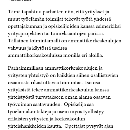
Tämä tapahtuu parhaiten niin, että yritykset ja
muut työelämän toimijat tekevät työtä yhdessä
opettajakunnan ja opiskelijoiden kanssa esimerkiksi
yritysprojektien tai toimeksiantojen parissa.
Tällainen toimintamalli on ammattikorkeakoulujen
vahvuus ja käytössä useissa
ammattikorkeakouluissa monilla eri aloilla.
Parhaimmillaan ammattikorkeakoulujen ja
yritysten yhteistyö on kaikkien siihen osallistuvien
osaamista rikastuttavaa toimintaa. Iso osa
yrityksistä tekee ammattikorkeakoulun kanssa
yhteistyöstä turvatakseen oman alansa osaavan
työvoiman saatavuuden. Opiskelija saa
työelämäkontakteja ja usein myös työllistyy
erilaisten yritysten ja korkeakoulun
yhteishankkeiden kautta. Opettajat pysyvät ajan