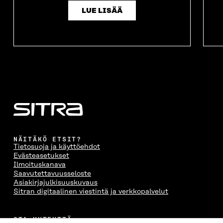
LUE LISÄÄ
NÄITÄKÖ ETSIT?
Tietosuoja ja käyttöehdot
Evästeasetukset
Ilmoituskanava
Saavutettavuusseloste
Asiakirjajulkisuuskuvaus
Sitran digitaalinen viestintä ja verkkopalvelut
OTA YHTEYTTÄ