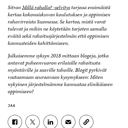
Sitran
Millä rahalla? -selvitys
tarjoaa ensimäistä
kertaa kokonaiskuvan koulutuksen ja oppimisen
rahavirroista Suomessa. Se kertoo, mistä varat
tulevat ja mihin ne käytetään tarjoten samalla
eväitä sekä rahoitusjärjestelmän että oppimisen
kannusteiden kehittämiseen.
Julkaisemme syksyn 2018 mittaan blogeja, jotka
antavat puheenvuoron erilaisille rahoitusta
myöntäville ja saaville tahoille. Blogit pyrkivät
vastaamaan
seuraavaan kysymykseen: Miten
nykyinen järjestelmämme kannustaa elinikäiseen
oppimiseen?
JAA
J
J
J
J
K