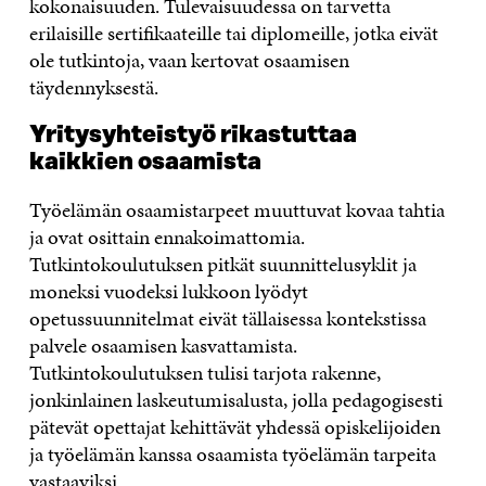
kokonaisuuden. Tulevaisuudessa on tarvetta
erilaisille sertifikaateille tai diplomeille, jotka eivät
ole tutkintoja, vaan kertovat osaamisen
täydennyksestä.
Yritysyhteistyö rikastuttaa
kaikkien osaamista
Työelämän osaamistarpeet muuttuvat kovaa tahtia
ja ovat osittain ennakoimattomia.
Tutkintokoulutuksen pitkät suunnittelusyklit ja
moneksi vuodeksi lukkoon lyödyt
opetussuunnitelmat eivät tällaisessa kontekstissa
palvele osaamisen kasvattamista.
Tutkintokoulutuksen tulisi tarjota rakenne,
jonkinlainen laskeutumisalusta, jolla pedagogisesti
pätevät opettajat kehittävät yhdessä opiskelijoiden
ja työelämän kanssa osaamista työelämän tarpeita
vastaaviksi.