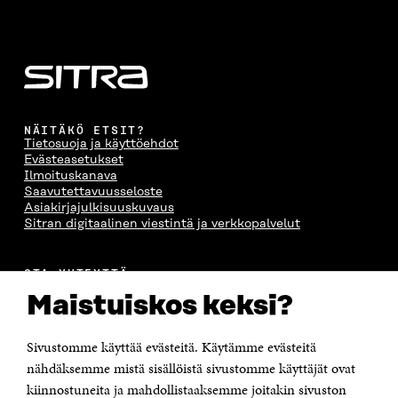
NÄITÄKÖ ETSIT?
Tietosuoja ja käyttöehdot
Evästeasetukset
Ilmoituskanava
Saavutettavuusseloste
Asiakirjajulkisuuskuvaus
Sitran digitaalinen viestintä ja verkkopalvelut
OTA YHTEYTTÄ
Suomen itsenäisyyden juhlarahasto Sitra
Maistuiskos keksi?
Itämerenkatu 11-13, PL 160,
00181 Helsinki
Sivustomme käyttää evästeitä. Käytämme evästeitä
Puhelin +358 294 618 991
Sähköpostiosoite
nähdäksemme mistä sisällöistä sivustomme käyttäjät ovat
etunimi.sukunimi@sitra.fi tai sitra@sitra.fi
kiinnostuneita ja mahdollistaaksemme joitakin sivuston