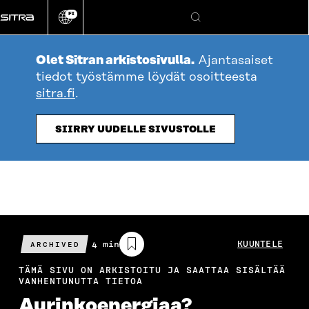
Siirry
FI
suoraan
Vaihda
Hae
sivuston
sisältöön
kieli
Olet Sitran arkistosivulla.
Ajantasaiset
tiedot työstämme löydät osoitteesta
sitra.fi
.
SIIRRY UUDELLE SIVUSTOLLE
Arvioitu
4 min
KUUNTELE
ARCHIVED
lukuaika
TÄMÄ SIVU ON ARKISTOITU JA SAATTAA SISÄLTÄÄ
VANHENTUNUTTA TIETOA
Aurinkoenergiaa?