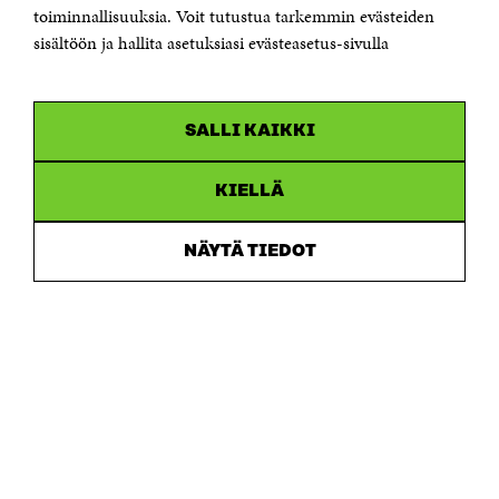
Saapumisohjeet
toiminnallisuuksia. Voit tutustua tarkemmin evästeiden
sisältöön ja hallita asetuksiasi evästeasetus-sivulla
Y-tunnus 0202132-3
OLEMME NÄISSÄ SOMEISSA
SALLI KAIKKI
Facebook
Avautuu
uudessa
Linkedin
ikkunassa
KIELLÄ
Avautuu
uudessa
Youtube
ikkunassa
Avautuu
NÄYTÄ TIEDOT
uudessa
Instagram
ikkunassa
Avautuu
uudessa
ikkunassa