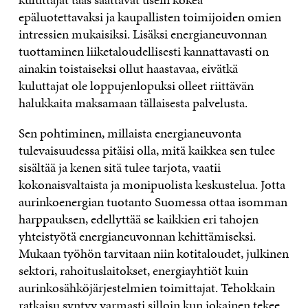
epäluotettavaksi ja kaupallisten toimijoiden omien
intressien mukaisiksi. Lisäksi energianeuvonnan
tuottaminen liiketaloudellisesti kannattavasti on
ainakin toistaiseksi ollut haastavaa, eivätkä
kuluttajat ole loppujenlopuksi olleet riittävän
halukkaita maksamaan tällaisesta palvelusta.
Sen pohtiminen, millaista energianeuvonta
tulevaisuudessa pitäisi olla, mitä kaikkea sen tulee
sisältää ja kenen sitä tulee tarjota, vaatii
kokonaisvaltaista ja monipuolista keskustelua. Jotta
aurinkoenergian tuotanto Suomessa ottaa isomman
harppauksen, edellyttää se kaikkien eri tahojen
yhteistyötä energianeuvonnan kehittämiseksi.
Mukaan työhön tarvitaan niin kotitaloudet, julkinen
sektori, rahoituslaitokset, energiayhtiöt kuin
aurinkosähköjärjestelmien toimittajat. Tehokkain
ratkaisu syntyy varmasti silloin kun jokainen tekee