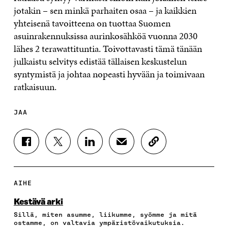
jotakin – sen minkä parhaiten osaa – ja kaikkien
yhteisenä tavoitteena on tuottaa Suomen
asuinrakennuksissa aurinkosähköä vuonna 2030
lähes 2 terawattituntia. Toivottavasti tämä tänään
julkaistu selvitys edistää tällaisen keskustelun
syntymistä ja johtaa nopeasti hyvään ja toimivaan
ratkaisuun.
JAA
J
J
J
J
K
A
A
A
A
O
A
A
A
A
P
F
T
L
S
I
A
W
I
Ä
O
AIHE
C
I
N
H
I
E
T
K
K
A
Kestävä arki
B
T
E
Ö
R
Sillä, miten asumme, liikumme, syömme ja mitä
O
E
D
P
T
ostamme, on valtavia ympäristövaikutuksia.
O
R
I
O
I