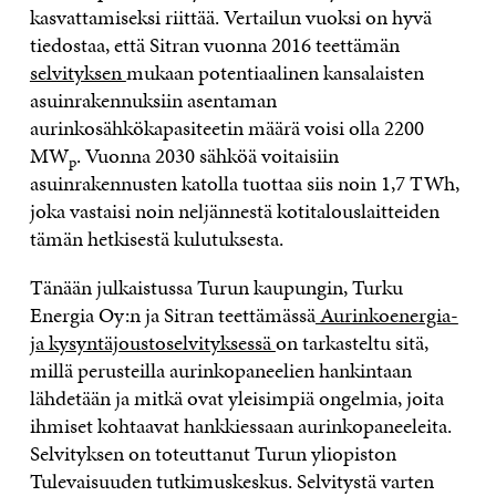
kasvattamiseksi riittää. Vertailun vuoksi on hyvä
tiedostaa, että Sitran vuonna 2016 teettämän
selvityksen
mukaan potentiaalinen kansalaisten
asuinrakennuksiin asentaman
aurinkosähkökapasiteetin määrä voisi olla 2200
MW
. Vuonna 2030 sähköä voitaisiin
p
asuinrakennusten katolla tuottaa siis noin 1,7 TWh,
joka vastaisi noin neljännestä kotitalouslaitteiden
tämän hetkisestä kulutuksesta.
Tänään julkaistussa Turun kaupungin, Turku
Energia Oy:n ja Sitran teettämässä
Aurinkoenergia-
ja kysyntäjoustoselvityksessä
on tarkasteltu sitä,
millä perusteilla aurinkopaneelien hankintaan
lähdetään ja mitkä ovat yleisimpiä ongelmia, joita
ihmiset kohtaavat hankkiessaan aurinkopaneeleita.
Selvityksen on toteuttanut Turun yliopiston
Tulevaisuuden tutkimuskeskus. Selvitystä varten