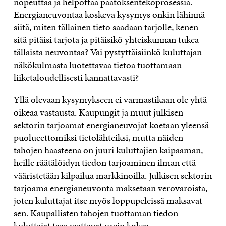
nopeuttaa ja helpottaa päätöksentekoprosessia.
Energianeuvontaa koskeva kysymys onkin lähinnä
siitä, miten tällainen tieto saadaan tarjolle, kenen
sitä pitäisi tarjota ja pitäisikö yhteiskunnan tukea
tällaista neuvontaa? Vai pystyttäisiinkö kuluttajan
näkökulmasta luotettavaa tietoa tuottamaan
liiketaloudellisesti kannattavasti?
Yllä olevaan kysymykseen ei varmastikaan ole yhtä
oikeaa vastausta. Kaupungit ja muut julkisen
sektorin tarjoamat energianeuvojat koetaan yleensä
puolueettomiksi tietolähteiksi, mutta näiden
tahojen haasteena on juuri kuluttajien kaipaaman,
heille räätälöidyn tiedon tarjoaminen ilman että
vääristetään kilpailua markkinoilla. Julkisen sektorin
tarjoama energianeuvonta maksetaan verovaroista,
joten kuluttajat itse myös loppupeleissä maksavat
sen. Kaupallisten tahojen tuottaman tiedon
kuluttajat taas saattavat usein kokea