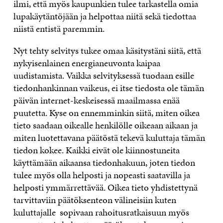
ilmi, että myös kaupunkien tulee tarkastella omia
lupakäytäntöjään ja helpottaa niitä sekä tiedottaa
niistä entistä paremmin.
Nyt tehty selvitys tukee omaa käsitystäni siitä, että
nykyisenlainen energianeuvonta kaipaa
uudistamista. Vaikka selvityksessä tuodaan esille
tiedonhankinnan vaikeus, ei itse tiedosta ole tämän
päivän internet-keskeisessä maailmassa enää
puutetta. Kyse on ennemminkin siitä, miten oikea
tieto saadaan oikealle henkilölle oikeaan aikaan ja
miten luotettavana päätöstä tekevä kuluttaja tämän
tiedon kokee. Kaikki eivät ole kiinnostuneita
käyttämään aikaansa tiedonhakuun, joten tiedon
tulee myös olla helposti ja nopeasti saatavilla ja
helposti ymmärrettävää. Oikea tieto yhdistettynä
tarvittaviin päätöksenteon välineisiin kuten
kuluttajalle sopivaan rahoitusratkaisuun myös