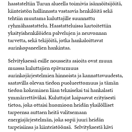
haastateltiin Turun alueella toimivia isännöitsijöitä,
kiinteistön hallinnasta vastaavia henkilöitä sekä
tehtiin muutama kuluttajille suunnattu
ryhmähaastattelu. Haastatteluissa kartoitettiin
yksityishenkilöiden palvelujen ja neuvonnan
tarvetta, sekä tekijöitä, jotka hankaloittavat
aurinkopaneelien hankintaa.
Selvityksessä esille nousseita asioita ovat muun
muassa kuluttajien epävarmuus
aurinkojärjestelmien hinnoista ja kannattavuudesta,
saatavilla olevan tiedon puolueettomuus ja tämän
tiedon kokeminen liian tekniseksi tai hankalasti
ymmärrettäväksi. Kuluttajat kaipaavat erityisesti
tietoa, joka ottaisi huomioon heidän yksilölliset
tarpeensa auttaen heitä valitsemaan
energiajärjestelmän, joka sopii juuri heidän
tarpeisiinsa ja kiinteistöönsä. Selvityksestä kävi