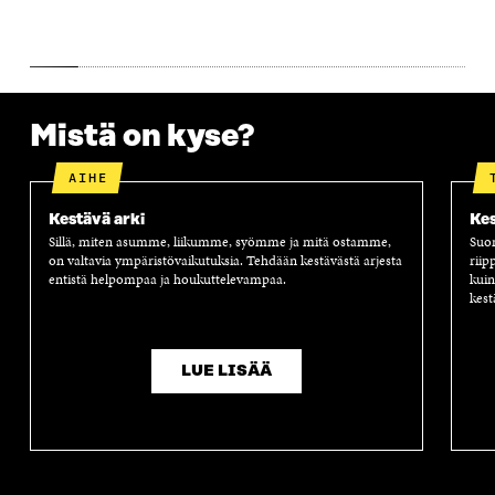
A
S
A
N
S
S
S
A
S
A
S
S
A
A
S
A
Mistä on kyse?
AIHE
Kestävä arki
Kes
Sillä, miten asumme, liikumme, syömme ja mitä ostamme,
Suom
on valtavia ympäristövaikutuksia. Tehdään kestävästä arjesta
riip
entistä helpompaa ja houkuttelevampaa.
kuin
kest
LUE LISÄÄ