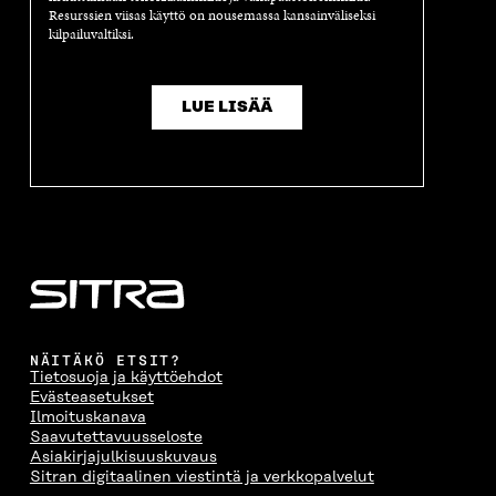
Resurssien viisas käyttö on nousemassa kansainväliseksi
kilpailuvaltiksi.
LUE LISÄÄ
NÄITÄKÖ ETSIT?
Tietosuoja ja käyttöehdot
Evästeasetukset
Ilmoituskanava
Saavutettavuusseloste
Asiakirjajulkisuuskuvaus
Sitran digitaalinen viestintä ja verkkopalvelut