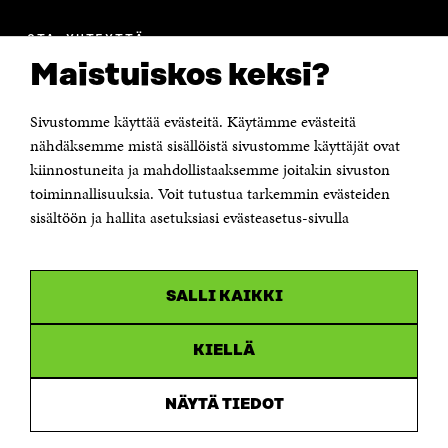
OTA YHTEYTTÄ
Suomen itsenäisyyden juhlarahasto Sitra
Maistuiskos keksi?
Itämerenkatu 11-13, PL 160,
00181 Helsinki
Sivustomme käyttää evästeitä. Käytämme evästeitä
Puhelin +358 294 618 991
Sähköpostiosoite
nähdäksemme mistä sisällöistä sivustomme käyttäjät ovat
etunimi.sukunimi@sitra.fi tai sitra@sitra.fi
kiinnostuneita ja mahdollistaaksemme joitakin sivuston
Saapumisohjeet
toiminnallisuuksia. Voit tutustua tarkemmin evästeiden
sisältöön ja hallita asetuksiasi evästeasetus-sivulla
Y-tunnus 0202132-3
OLEMME NÄISSÄ SOMEISSA
SALLI KAIKKI
Facebook
Avautuu
uudessa
Linkedin
ikkunassa
KIELLÄ
Avautuu
uudessa
Youtube
ikkunassa
Avautuu
NÄYTÄ TIEDOT
uudessa
Instagram
ikkunassa
Avautuu