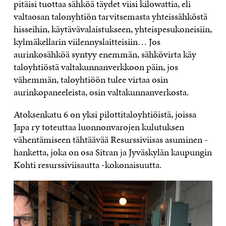
pitäisi tuottaa sähköä täydet viisi kilowattia, eli
valtaosan talonyhtiön tarvitsemasta yhteissähköstä
hisseihin, käytävävalaistukseen, yhteispesukoneisiin,
kylmäkellarin viilennyslaitteisiin… Jos
aurinkosähköä syntyy enemmän, sähkövirta käy
taloyhtiöstä valtakunnanverkkoon päin, jos
vähemmän, taloyhtiöön tulee virtaa osin
aurinkopaneeleista, osin valtakunnanverkosta.
Atoksenkatu 6 on yksi pilottitaloyhtiöistä, joissa
Japa ry toteuttaa luonnonvarojen kulutuksen
vähentämiseen tähtäävää Resurssiviisas asuminen -
hanketta, joka on osa Sitran ja Jyväskylän kaupungin
Kohti resurssiviisautta -kokonaisuutta.