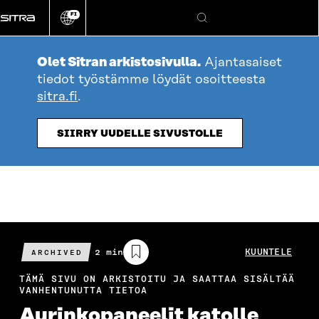
Siirry
FI
suoraan
Vaihda
Hae
sivuston
sisältöön
kieli
Olet Sitran arkistosivulla.
Ajantasaiset
tiedot työstämme löydät osoitteesta
sitra.fi
.
SIIRRY UUDELLE SIVUSTOLLE
Arvioitu
2 min
KUUNTELE
ARCHIVED
lukuaika
TÄMÄ SIVU ON ARKISTOITU JA SAATTAA SISÄLTÄÄ
VANHENTUNUTTA TIETOA
Aurinkopaneelit katolle