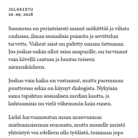
JULKAISTU
20.09.2018
Suomessa on perinteisesti saanut mököttää ja vihata
rauhassa, ilman sosiaalisia paineita ja sovittelun
tarvetta. Vaikeat asiat on pidetty omana tietonaan.
Jos joskus onkin ollut asiaa naapurille, on tarvinnut
vain kävellä rantaan ja huutaa toiseen
niemenkärkeen.
Joskus vain kaiku on vastannut, mutta paremman
puutteessa sekin on käynyt dialogista. Nykyisin
sama tapahtuu sosiaalisen median kautta, ja
kohtaamisia on vielä vähemmän kuin ennen.
Liekö harvaanasutun maan muovaaman
mielenmaiseman seurausta, mutta monelle meistä
yhteistyö voi edelleen olla työlästä, toisinaan jopa