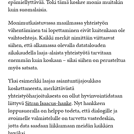
epämiellyttävää. Toki tämä koskee monia muitakin
kuin suomalaisia.
Monimutkaistuvassa maailmassa yhteistyön
vähentäminen tai lopettaminen eivät kuitenkaan ole
vaihtoehtoja. Kaikki merkit nimittäin viittaavat
siihen, että alkamassa olevalla datatalouden
aikakaudella laaja-alaista yhteistyötä tarvitaan
enemmän kuin koskaan – siksi siihen on perusteltua
myös satsata.
Yksi esimerkki laajaa asiantuntijajoukkoa
koskettaneesta, merkittävästä
yhteistyöharjoituksesta on ollut hyvinvointidataan
liittyvä
Sitran Isaacus-hanke
. Nyt hankkeen
loppusuoralla on helppo todeta, että dialogille ja
avoimelle valmistelulle on tarvetta vastedeskin,
jotta data saadaan liikkumaan meidän kaikkien
hyväksi.