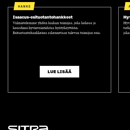
HANKE
Isaacus-esituotantohankkeet
Hyv
Valmistelemme yhden luukun toimijaa, joka kokoaa ja
Hyvi
koordinoi hyvinvointidataa hyötykäyttöön.
tutk
Esituotantohankkeissa rakennetaan tulevan toimijan osia.
jaka
LUE LISÄÄ