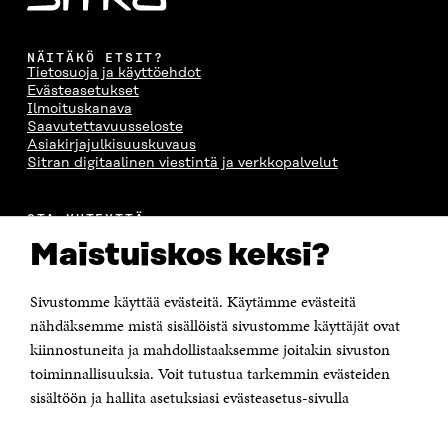
NÄITÄKÖ ETSIT?
Tietosuoja ja käyttöehdot
Evästeasetukset
Ilmoituskanava
Saavutettavuusseloste
Asiakirjajulkisuuskuvaus
Sitran digitaalinen viestintä ja verkkopalvelut
OTA YHTEYTTÄ
Suomen itsenäisyyden juhlarahasto Sitra
Maistuiskos keksi?
Itämerenkatu 11-13, PL 160,
00181 Helsinki
Sivustomme käyttää evästeitä. Käytämme evästeitä
Puhelin +358 294 618 991
Sähköpostiosoite
nähdäksemme mistä sisällöistä sivustomme käyttäjät ovat
etunimi.sukunimi@sitra.fi tai sitra@sitra.fi
kiinnostuneita ja mahdollistaaksemme joitakin sivuston
toiminnallisuuksia. Voit tutustua tarkemmin evästeiden
Saapumisohjeet
sisältöön ja hallita asetuksiasi evästeasetus-sivulla
Y-tunnus 0202132-3