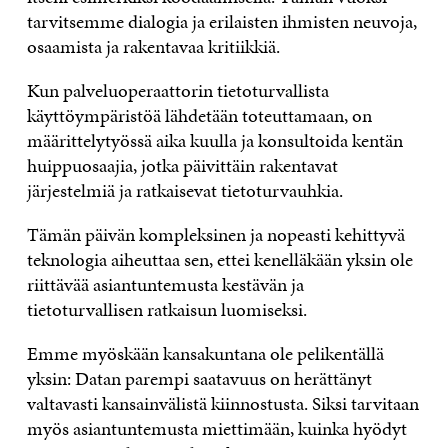
tarvitsemme dialogia ja erilaisten ihmisten neuvoja,
osaamista ja rakentavaa kritiikkiä.
Kun palveluoperaattorin tietoturvallista
käyttöympäristöä lähdetään toteuttamaan, on
määrittelytyössä aika kuulla ja konsultoida kentän
huippuosaajia, jotka päivittäin rakentavat
järjestelmiä ja ratkaisevat tietoturvauhkia.
Tämän päivän kompleksinen ja nopeasti kehittyvä
teknologia aiheuttaa sen, ettei kenelläkään yksin ole
riittävää asiantuntemusta kestävän ja
tietoturvallisen ratkaisun luomiseksi.
Emme myöskään kansakuntana ole pelikentällä
yksin: Datan parempi saatavuus on herättänyt
valtavasti kansainvälistä kiinnostusta. Siksi tarvitaan
myös asiantuntemusta miettimään, kuinka hyödyt