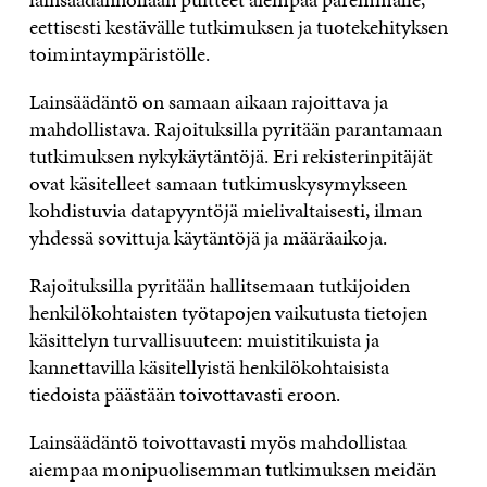
eettisesti kestävälle tutkimuksen ja tuotekehityksen
toimintaympäristölle.
Lainsäädäntö on samaan aikaan rajoittava ja
mahdollistava. Rajoituksilla pyritään parantamaan
tutkimuksen nykykäytäntöjä. Eri rekisterinpitäjät
ovat käsitelleet samaan tutkimuskysymykseen
kohdistuvia datapyyntöjä mielivaltaisesti, ilman
yhdessä sovittuja käytäntöjä ja määräaikoja.
Rajoituksilla pyritään hallitsemaan tutkijoiden
henkilökohtaisten työtapojen vaikutusta tietojen
käsittelyn turvallisuuteen: muistitikuista ja
kannettavilla käsitellyistä henkilökohtaisista
tiedoista päästään toivottavasti eroon.
Lainsäädäntö toivottavasti myös mahdollistaa
aiempaa monipuolisemman tutkimuksen meidän