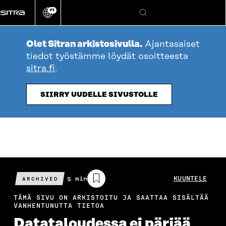
Siirry
FI
suoraan
Vaihda
Hae
sivuston
sisältöön
kieli
Olet Sitran arkistosivulla.
Ajantasaiset
tiedot työstämme löydät osoitteesta
sitra.fi
.
SIIRRY UUDELLE SIVUSTOLLE
Arvioitu
5 min
KUUNTELE
ARCHIVED
lukuaika
TÄMÄ SIVU ON ARKISTOITU JA SAATTAA SISÄLTÄÄ
VANHENTUNUTTA TIETOA
Datataloudessa ei pärjää