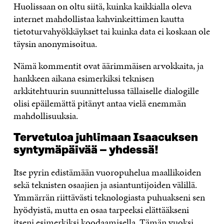
Huolissaan on oltu siitä, kuinka kaikkialla oleva
internet mahdollistaa kahvinkeittimen kautta
tietoturvahyökkäykset tai kuinka data ei koskaan ole
täysin anonymisoitua.
Nämä kommentit ovat äärimmäisen arvokkaita, ja
hankkeen aikana esimerkiksi teknisen
arkkitehtuurin suunnittelussa tällaiselle dialogille
olisi epäilemättä pitänyt antaa vielä enemmän
mahdollisuuksia.
Tervetuloa juhlimaan Isaacuksen
syntymäpäivää – yhdessä!
Itse pyrin edistämään vuoropuhelua maallikoiden
sekä teknisten osaajien ja asiantuntijoiden välillä.
Ymmärrän riittävästi teknologiasta puhuakseni sen
hyödyistä, mutta en osaa tarpeeksi elättääkseni
itseni esimerkiksi koodaamisella. Tämän vuoksi