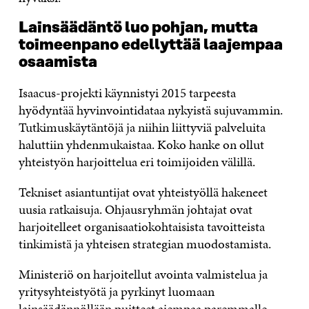
Lainsäädäntö luo pohjan, mutta
toimeenpano edellyttää laajempaa
osaamista
Isaacus-projekti käynnistyi 2015 tarpeesta
hyödyntää hyvinvointidataa nykyistä sujuvammin.
Tutkimuskäytäntöjä ja niihin liittyviä palveluita
haluttiin yhdenmukaistaa. Koko hanke on ollut
yhteistyön harjoittelua eri toimijoiden välillä.
Tekniset asiantuntijat ovat yhteistyöllä hakeneet
uusia ratkaisuja. Ohjausryhmän johtajat ovat
harjoitelleet organisaatiokohtaisista tavoitteista
tinkimistä ja yhteisen strategian muodostamista.
Ministeriö on harjoitellut avointa valmistelua ja
yritysyhteistyötä ja pyrkinyt luomaan
lainsäädännöllään puitteet aiempaa paremmalle,