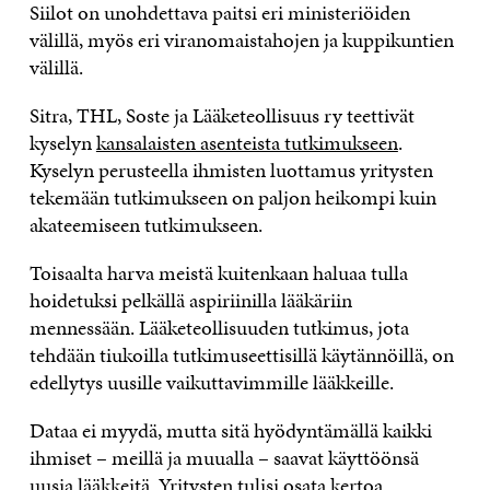
Siilot on unohdettava paitsi eri ministeriöiden
välillä, myös eri viranomaistahojen ja kuppikuntien
välillä.
Sitra, THL, Soste ja Lääketeollisuus ry teettivät
kyselyn
kansalaisten asenteista tutkimukseen
.
Kyselyn perusteella ihmisten luottamus yritysten
tekemään tutkimukseen on paljon heikompi kuin
akateemiseen tutkimukseen.
Toisaalta harva meistä kuitenkaan haluaa tulla
hoidetuksi pelkällä aspiriinilla lääkäriin
mennessään. Lääketeollisuuden tutkimus, jota
tehdään tiukoilla tutkimuseettisillä käytännöillä, on
edellytys uusille vaikuttavimmille lääkkeille.
Dataa ei myydä, mutta sitä hyödyntämällä kaikki
ihmiset – meillä ja muualla – saavat käyttöönsä
uusia lääkkeitä. Yritysten tulisi osata kertoa